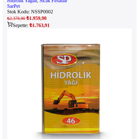
Hidrolik Yağlar
,
Sıcak Fırsatlar
SarPet
Stok Kodu:
NSSP0002
₺
1.959,90
₺
2.379,90
Sepette:
₺
1.763,91