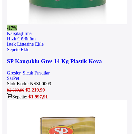
-17%
Karşılaştırma
Hızlı Görünüm
İstek Listesine Ekle
Sepete Ekle
SP Kauçuklu Gres 14 Kg Plastik Kova
Gresler
,
Sıcak Fırsatlar
SarPet
Stok Kodu:
NSSP0009
₺
2.219,90
₺
2.689,90
Sepette:
₺
1.997,91