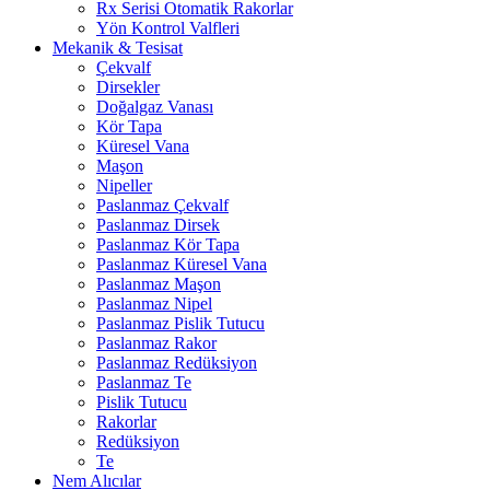
Rx Serisi Otomatik Rakorlar
Yön Kontrol Valfleri
Mekanik & Tesisat
Çekvalf
Dirsekler
Doğalgaz Vanası
Kör Tapa
Küresel Vana
Maşon
Nipeller
Paslanmaz Çekvalf
Paslanmaz Dirsek
Paslanmaz Kör Tapa
Paslanmaz Küresel Vana
Paslanmaz Maşon
Paslanmaz Nipel
Paslanmaz Pislik Tutucu
Paslanmaz Rakor
Paslanmaz Redüksiyon
Paslanmaz Te
Pislik Tutucu
Rakorlar
Redüksiyon
Te
Nem Alıcılar