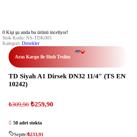
0
Kişi şu anda bu ürünü inceliyor!
Stok Kodu:
NS-TDK005
Kategori:
Dirsekler
Aras Kargo ile Hızlı Teslim
TD Siyah A1 Dirsek DN32 11/4″ (TS EN
10242)
₺
259,90
₺
309,90
50 adet stokta
Septte:
₺
233,91