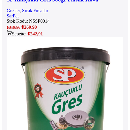
Gresler
,
Sıcak Fırsatlar
SarPet
Stok Kodu:
NSSP0014
₺
269,90
₺
319,90
Sepette:
₺
242,91