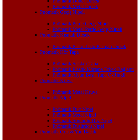
Pnömatik Döner Dirsek
Pnömatik Metal Dirsek
Pnömatik Geçiş Nipeli
Pnömatik Perde Geçiş Nipeli
Pnömatik Metal Perde Geçiş Nipeli
Pnömatik Kısmalı Dirsek
Pnömatik Piston Üstü Kısmalı Dirsek
Pnömatik Kör Tapa
Pnömatik Setskur Tapa
Pnömatik Plastik Körtapa Erkek Bağlantı
Pnömatik Alyan Başlı Tapa O-Ringli
Pnömatik Kruva
Pnömatik Metal Kruva
Pnömatik Nipel
Pnömatik Düz Nipel
Pnömatik Metal Nipel
Pnömatik Somunlu Düz Nipel
Pnömatik Düşürücü Nipel
Pnömatik Orta & Yan Bacak