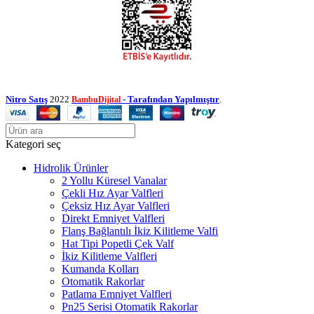
Nitro Satış
2022
- Tarafından Yapılmıştır
.
BambuDijital
Kategori seç
Hidrolik Ürünler
2 Yollu Küresel Vanalar
Çekli Hız Ayar Valfleri
Çeksiz Hız Ayar Valfleri
Direkt Emniyet Valfleri
Flanş Bağlantılı İkiz Kilitleme Valfi
Hat Tipi Popetli Çek Valf
İkiz Kilitleme Valfleri
Kumanda Kolları
Otomatik Rakorlar
Patlama Emniyet Valfleri
Pn25 Serisi Otomatik Rakorlar