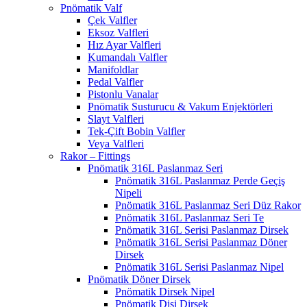
Pnömatik Valf
Çek Valfler
Eksoz Valfleri
Hız Ayar Valfleri
Kumandalı Valfler
Manifoldlar
Pedal Valfler
Pistonlu Vanalar
Pnömatik Susturucu & Vakum Enjektörleri
Slayt Valfleri
Tek-Çift Bobin Valfler
Veya Valfleri
Rakor – Fittings
Pnömatik 316L Paslanmaz Seri
Pnömatik 316L Paslanmaz Perde Geçiş
Nipeli
Pnömatik 316L Paslanmaz Seri Düz Rakor
Pnömatik 316L Paslanmaz Seri Te
Pnömatik 316L Serisi Paslanmaz Dirsek
Pnömatik 316L Serisi Paslanmaz Döner
Dirsek
Pnömatik 316L Serisi Paslanmaz Nipel
Pnömatik Döner Dirsek
Pnömatik Dirsek Nipel
Pnömatik Dişi Dirsek