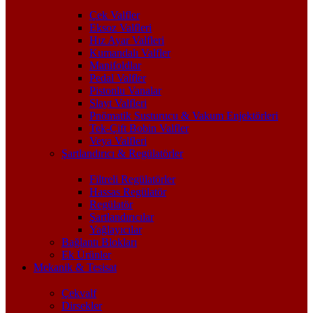
Çek Valfler
Eksoz Valfleri
Hız Ayar Valfleri
Kumandalı Valfler
Manifoldlar
Pedal Valfler
Pistonlu Vanalar
Slayt Valfleri
Pnömatik Susturucu & Vakum Enjektörleri
Tek-Çift Bobin Valfler
Veya Valfleri
Şartlandırıcı & Regülatörler
Filtreli Regülatörler
Hassas Regülatör
Regülatör
Şartlandırıcılar
Yağlayıcılar
Bağlantı Blokları
Ek Ürünler
Mekanik & Tesisat
Çekvalf
Dirsekler