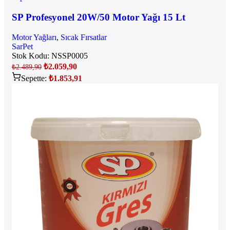
SP Profesyonel 20W/50 Motor Yağı 15 Lt
Motor Yağları
,
Sıcak Fırsatlar
SarPet
Stok Kodu:
NSSP0005
₺
2.059,90
₺
2.489,90
Sepette:
₺
1.853,91