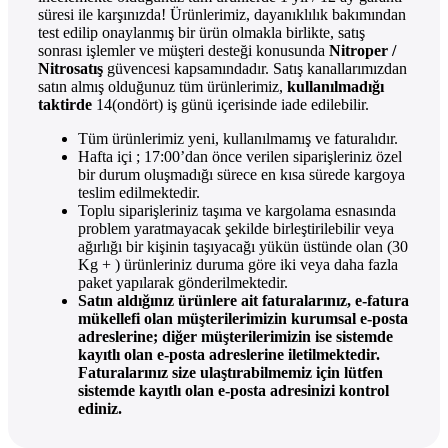
süresi ile karşınızda! Ürünlerimiz, dayanıklılık bakımından
test edilip onaylanmış bir ürün olmakla birlikte, satış
sonrası işlemler ve müşteri desteği konusunda
Nitroper /
Nitrosatış
güvencesi kapsamındadır. Satış kanallarımızdan
satın almış olduğunuz tüm ürünlerimiz,
kullanılmadığı
taktirde
14(ondört) iş günü içerisinde iade edilebilir.
Tüm ürünlerimiz yeni, kullanılmamış ve faturalıdır.
Hafta içi ; 17:00’dan önce verilen siparişleriniz özel
bir durum oluşmadığı sürece en kısa sürede kargoya
teslim edilmektedir.
Toplu siparişleriniz taşıma ve kargolama esnasında
problem yaratmayacak şekilde birleştirilebilir veya
ağırlığı bir kişinin taşıyacağı yükün üstünde olan (30
Kg + ) ürünleriniz duruma göre iki veya daha fazla
paket yapılarak gönderilmektedir.
Satın aldığınız ürünlere ait faturalarınız, e-fatura
mükellefi olan müşterilerimizin kurumsal e-posta
adreslerine; diğer müşterilerimizin ise sistemde
kayıtlı olan e-posta adreslerine iletilmektedir.
Faturalarınız size ulaştırabilmemiz için lütfen
sistemde kayıtlı olan e-posta adresinizi kontrol
ediniz.