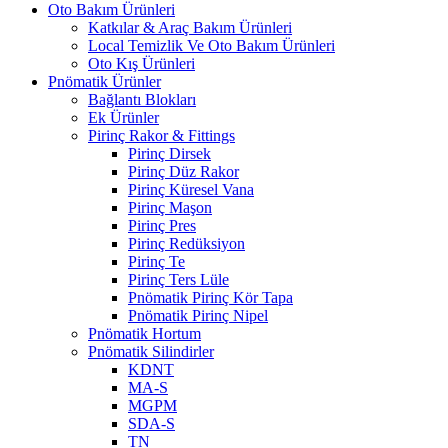
Oto Bakım Ürünleri
Katkılar & Araç Bakım Ürünleri
Local Temizlik Ve Oto Bakım Ürünleri
Oto Kış Ürünleri
Pnömatik Ürünler
Bağlantı Blokları
Ek Ürünler
Pirinç Rakor & Fittings
Pirinç Dirsek
Pirinç Düz Rakor
Pirinç Küresel Vana
Pirinç Maşon
Pirinç Pres
Pirinç Redüksiyon
Pirinç Te
Pirinç Ters Lüle
Pnömatik Pirinç Kör Tapa
Pnömatik Pirinç Nipel
Pnömatik Hortum
Pnömatik Silindirler
KDNT
MA-S
MGPM
SDA-S
TN