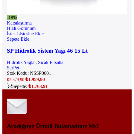
-18%
Karşılaştırma
Hızlı Görünüm
İstek Listesine Ekle
Sepete Ekle
SP Hidrolik Sistem Yağı 46 15 Lt
Hidrolik Yağlar
,
Sıcak Fırsatlar
SarPet
Stok Kodu:
NSSP0001
₺
1.959,90
₺
2.379,90
Sepette:
₺
1.763,91
Aradığınız Ürünü Bulamadınız Mı?