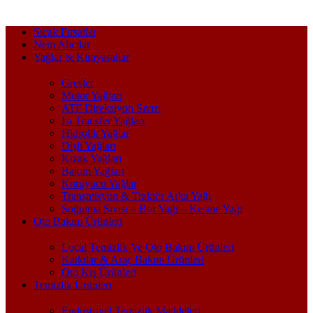
Sıcak Fırsatlar
Nem Alıcılar
Yağlar & Kimyasallar
Gresler
Motor Yağları
ATF Direksiyon Sıvısı
Isı Transfer Yağları
Hidrolik Yağlar
Dişli Yağları
Kızak Yağları
Bakım Yağları
Koruyucu Yağlar
Transmisyon & Traktör Arka Yağı
Soğutma Sıvısı – Bor Yağı – Kesme Yağı
Oto Bakım Ürünleri
Local Temizlik Ve Oto Bakım Ürünleri
Katkılar & Araç Bakım Ürünleri
Oto Kış Ürünleri
Temizlik Ürünleri
Endüstriyel Temizlik Maddeleri