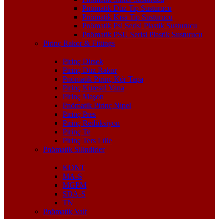
Pnömatik Düz Tip Susturucu
Pnömatik Kısa Tip Susturucu
Pnömatik Psl Serisi Plastik Susturucu
Pnömatik PSU Serisi Plastik Susturucu
Pirinç Rakor & Fittings
Pirinç Dirsek
Pirinç Düz Rakor
Pnömatik Pirinç Kör Tapa
Pirinç Küresel Vana
Pirinç Maşon
Pnömatik Pirinç Nipel
Pirinç Pres
Pirinç Redüksiyon
Pirinç Te
Pirinç Ters Lüle
Pnömatik Silindirler
KDNT
MA-S
MGPM
SDA-S
TN
Pnömatik Valf