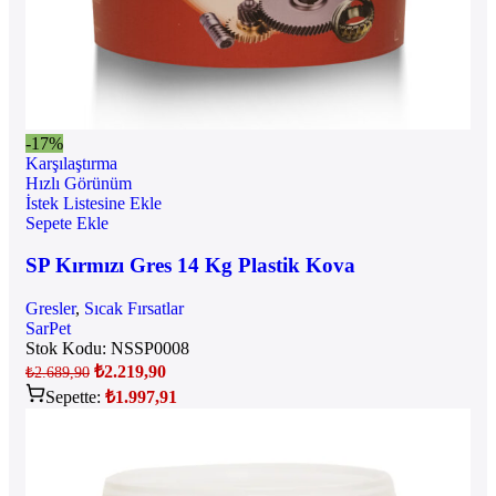
-17%
Karşılaştırma
Hızlı Görünüm
İstek Listesine Ekle
Sepete Ekle
SP Kırmızı Gres 14 Kg Plastik Kova
Gresler
,
Sıcak Fırsatlar
SarPet
Stok Kodu:
NSSP0008
₺
2.219,90
₺
2.689,90
Sepette:
₺
1.997,91