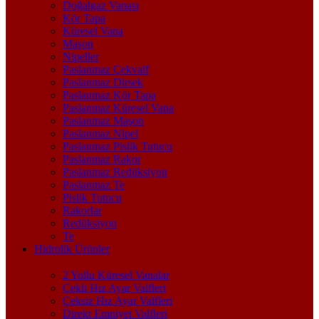
Doğalgaz Vanası
Kör Tapa
Küresel Vana
Maşon
Nipeller
Paslanmaz Çekvalf
Paslanmaz Dirsek
Paslanmaz Kör Tapa
Paslanmaz Küresel Vana
Paslanmaz Maşon
Paslanmaz Nipel
Paslanmaz Pislik Tutucu
Paslanmaz Rakor
Paslanmaz Redüksiyon
Paslanmaz Te
Pislik Tutucu
Rakorlar
Redüksiyon
Te
Hidrolik Ürünler
2 Yollu Küresel Vanalar
Çekli Hız Ayar Valfleri
Çeksiz Hız Ayar Valfleri
Direkt Emniyet Valfleri