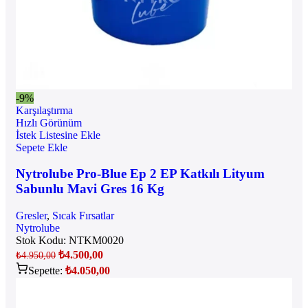
-9%
Karşılaştırma
Hızlı Görünüm
İstek Listesine Ekle
Sepete Ekle
Nytrolube Pro-Blue Ep 2 EP Katkılı Lityum
Sabunlu Mavi Gres 16 Kg
Gresler
,
Sıcak Fırsatlar
Nytrolube
Stok Kodu:
NTKM0020
₺
4.500,00
₺
4.950,00
Sepette:
₺
4.050,00