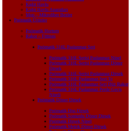
Kağıt Havlu
Kağıt Havlu Aparatları
Mop – Mikrofiber Bezler
Pnömatik Ürünler
Pnömatik Hortum
Rakor – Fittings
Pnömatik 316L Paslanmaz Seri
Pnömatik 316L Serisi Paslanmaz Nipel
Pnömatik 316L Serisi Paslanmaz Döner
Dirsek
Pnömatik 316L Serisi Paslanmaz Dirsek
Pnömatik 316L Paslanmaz Seri Te
Pnömatik 316L Paslanmaz Seri Düz Rakor
Pnömatik 316L Paslanmaz Perde Geçiş
Nipeli
Pnömatik Döner Dirsek
Pnömatik Dişi Dirsek
Pnömatik Somunlu Döner Dirsek
Pnömatik Dirsek Nipel
Pnömatik Metrik Döner Dirsek