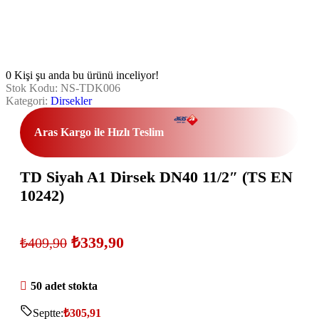
0
Kişi şu anda bu ürünü inceliyor!
Stok Kodu:
NS-TDK006
Kategori:
Dirsekler
Aras Kargo ile Hızlı Teslim
TD Siyah A1 Dirsek DN40 11/2″ (TS EN
10242)
₺
339,90
₺
409,90
50 adet stokta
Septte:
₺
305,91