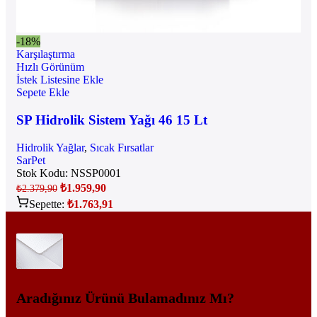
-18%
Karşılaştırma
Hızlı Görünüm
İstek Listesine Ekle
Sepete Ekle
SP Hidrolik Sistem Yağı 46 15 Lt
Hidrolik Yağlar
,
Sıcak Fırsatlar
SarPet
Stok Kodu:
NSSP0001
₺
1.959,90
₺
2.379,90
Sepette:
₺
1.763,91
Aradığınız Ürünü Bulamadınız Mı?