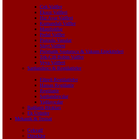
Çek Valfler
Eksoz Valfleri
Hız Ayar Valfleri
Kumandalı Valfler
Manifoldlar
Pedal Valfler
Pistonlu Vanalar
Slayt Valfleri
Pnömatik Susturucu & Vakum Enjektörleri
Tek-Çift Bobin Valfler
Veya Valfleri
Şartlandırıcı & Regülatörler
Filtreli Regülatörler
Hassas Regülatör
Regülatör
Şartlandırıcılar
Yağlayıcılar
Bağlantı Blokları
Ek Ürünler
Mekanik & Tesisat
Çekvalf
Dirsekler