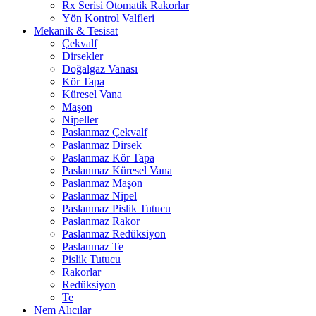
Rx Serisi Otomatik Rakorlar
Yön Kontrol Valfleri
Mekanik & Tesisat
Çekvalf
Dirsekler
Doğalgaz Vanası
Kör Tapa
Küresel Vana
Maşon
Nipeller
Paslanmaz Çekvalf
Paslanmaz Dirsek
Paslanmaz Kör Tapa
Paslanmaz Küresel Vana
Paslanmaz Maşon
Paslanmaz Nipel
Paslanmaz Pislik Tutucu
Paslanmaz Rakor
Paslanmaz Redüksiyon
Paslanmaz Te
Pislik Tutucu
Rakorlar
Redüksiyon
Te
Nem Alıcılar