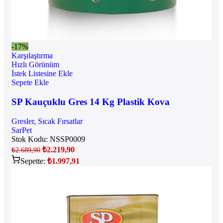
-17%
Karşılaştırma
Hızlı Görünüm
İstek Listesine Ekle
Sepete Ekle
SP Kauçuklu Gres 14 Kg Plastik Kova
Gresler
,
Sıcak Fırsatlar
SarPet
Stok Kodu:
NSSP0009
₺
2.219,90
₺
2.689,90
Sepette:
₺
1.997,91