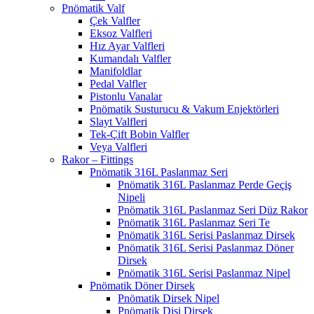
Pnömatik Valf
Çek Valfler
Eksoz Valfleri
Hız Ayar Valfleri
Kumandalı Valfler
Manifoldlar
Pedal Valfler
Pistonlu Vanalar
Pnömatik Susturucu & Vakum Enjektörleri
Slayt Valfleri
Tek-Çift Bobin Valfler
Veya Valfleri
Rakor – Fittings
Pnömatik 316L Paslanmaz Seri
Pnömatik 316L Paslanmaz Perde Geçiş
Nipeli
Pnömatik 316L Paslanmaz Seri Düz Rakor
Pnömatik 316L Paslanmaz Seri Te
Pnömatik 316L Serisi Paslanmaz Dirsek
Pnömatik 316L Serisi Paslanmaz Döner
Dirsek
Pnömatik 316L Serisi Paslanmaz Nipel
Pnömatik Döner Dirsek
Pnömatik Dirsek Nipel
Pnömatik Dişi Dirsek