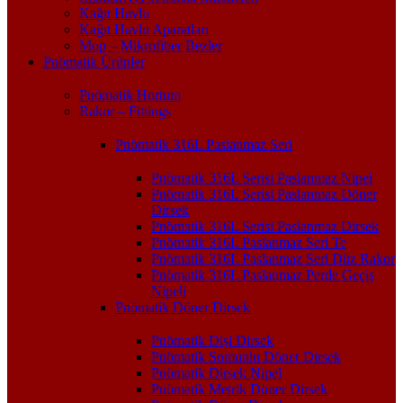
Kağıt Havlu
Kağıt Havlu Aparatları
Mop – Mikrofiber Bezler
Pnömatik Ürünler
Pnömatik Hortum
Rakor – Fittings
Pnömatik 316L Paslanmaz Seri
Pnömatik 316L Serisi Paslanmaz Nipel
Pnömatik 316L Serisi Paslanmaz Döner
Dirsek
Pnömatik 316L Serisi Paslanmaz Dirsek
Pnömatik 316L Paslanmaz Seri Te
Pnömatik 316L Paslanmaz Seri Düz Rakor
Pnömatik 316L Paslanmaz Perde Geçiş
Nipeli
Pnömatik Döner Dirsek
Pnömatik Dişi Dirsek
Pnömatik Somunlu Döner Dirsek
Pnömatik Dirsek Nipel
Pnömatik Metrik Döner Dirsek