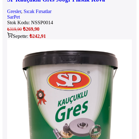
Gresler
,
Sıcak Fırsatlar
SarPet
Stok Kodu:
NSSP0014
₺
269,90
₺
319,90
Sepette:
₺
242,91