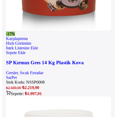
-17%
Karşılaştırma
Hızlı Görünüm
İstek Listesine Ekle
Sepete Ekle
SP Kırmızı Gres 14 Kg Plastik Kova
Gresler
,
Sıcak Fırsatlar
SarPet
Stok Kodu:
NSSP0008
₺
2.219,90
₺
2.689,90
Sepette:
₺
1.997,91