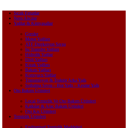
Sıcak Fırsatlar
Nem Alıcılar
Yağlar & Kimyasallar
Gresler
Motor Yağları
ATF Direksiyon Sıvısı
Isı Transfer Yağları
Hidrolik Yağlar
Dişli Yağları
Kızak Yağları
Bakım Yağları
Koruyucu Yağlar
Transmisyon & Traktör Arka Yağı
Soğutma Sıvısı – Bor Yağı – Kesme Yağı
Oto Bakım Ürünleri
Local Temizlik Ve Oto Bakım Ürünleri
Katkılar & Araç Bakım Ürünleri
Oto Kış Ürünleri
Temizlik Ürünleri
Endüstriyel Temizlik Maddeleri