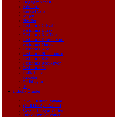
Doğalgaz Vanası
Kör Tapa
Küresel Vana
Maşon
Nipeller
Paslanmaz Çekvalf
Paslanmaz Dirsek
Paslanmaz Kör Tapa
Paslanmaz Küresel Vana
Paslanmaz Maşon
Paslanmaz Nipel
Paslanmaz Pislik Tutucu
Paslanmaz Rakor
Paslanmaz Redüksiyon
Paslanmaz Te
Pislik Tutucu
Rakorlar
Redüksiyon
Te
Hidrolik Ürünler
2 Yollu Küresel Vanalar
Çekli Hız Ayar Valfleri
Çeksiz Hız Ayar Valfleri
Direkt Emniyet Valfleri