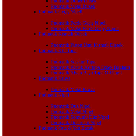
Pnömatik Döner Dirsek
Pnömatik Metal Dirsek
Pnömatik Geçiş Nipeli
Pnömatik Perde Geçiş Nipeli
Pnömatik Metal Perde Geçiş Nipeli
Pnömatik Kısmalı Dirsek
Pnömatik Piston Üstü Kısmalı Dirsek
Pnömatik Kör Tapa
Pnömatik Setskur Tapa
Pnömatik Plastik Körtapa Erkek Bağlantı
Pnömatik Alyan Başlı Tapa O-Ringli
Pnömatik Kruva
Pnömatik Metal Kruva
Pnömatik Nipel
Pnömatik Düz Nipel
Pnömatik Metal Nipel
Pnömatik Somunlu Düz Nipel
Pnömatik Düşürücü Nipel
Pnömatik Orta & Yan Bacak