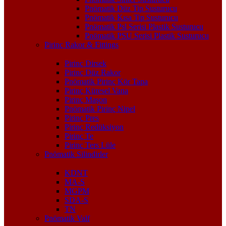
Pnömatik Düz Tip Susturucu
Pnömatik Kısa Tip Susturucu
Pnömatik Psl Serisi Plastik Susturucu
Pnömatik PSU Serisi Plastik Susturucu
Pirinç Rakor & Fittings
Pirinç Dirsek
Pirinç Düz Rakor
Pnömatik Pirinç Kör Tapa
Pirinç Küresel Vana
Pirinç Maşon
Pnömatik Pirinç Nipel
Pirinç Pres
Pirinç Redüksiyon
Pirinç Te
Pirinç Ters Lüle
Pnömatik Silindirler
KDNT
MA-S
MGPM
SDA-S
TN
Pnömatik Valf