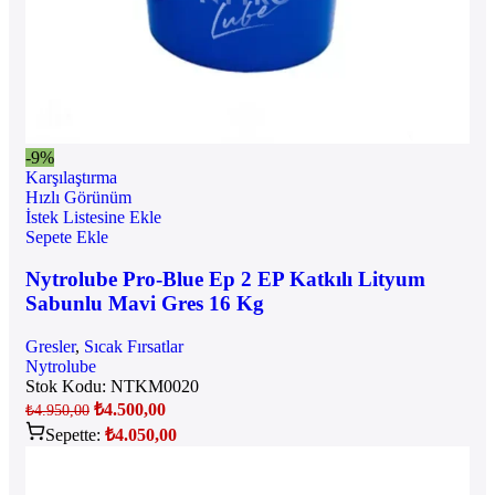
-9%
Karşılaştırma
Hızlı Görünüm
İstek Listesine Ekle
Sepete Ekle
Nytrolube Pro-Blue Ep 2 EP Katkılı Lityum
Sabunlu Mavi Gres 16 Kg
Gresler
,
Sıcak Fırsatlar
Nytrolube
Stok Kodu:
NTKM0020
₺
4.500,00
₺
4.950,00
Sepette:
₺
4.050,00