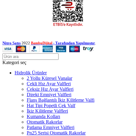
Nitro Satış
2022
- Tarafından Yapılmıştır
.
BambuDijital
Kategori seç
Hidrolik Ürünler
2 Yollu Küresel Vanalar
Çekli Hız Ayar Valfleri
Çeksiz Hız Ayar Valfleri
Direkt Emniyet Valfleri
Flanş Bağlantılı İkiz Kilitleme Valfi
Hat Tipi Popetli Çek Valf
İkiz Kilitleme Valfleri
Kumanda Kolları
Otomatik Rakorlar
Patlama Emniyet Valfleri
Pn25 Serisi Otomatik Rakorlar