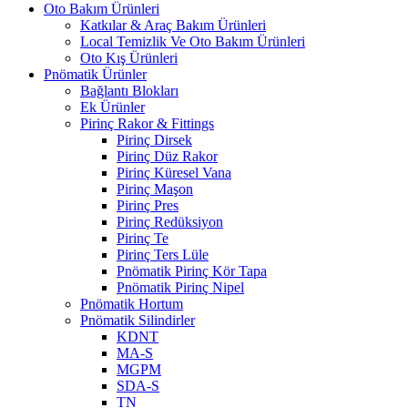
Oto Bakım Ürünleri
Katkılar & Araç Bakım Ürünleri
Local Temizlik Ve Oto Bakım Ürünleri
Oto Kış Ürünleri
Pnömatik Ürünler
Bağlantı Blokları
Ek Ürünler
Pirinç Rakor & Fittings
Pirinç Dirsek
Pirinç Düz Rakor
Pirinç Küresel Vana
Pirinç Maşon
Pirinç Pres
Pirinç Redüksiyon
Pirinç Te
Pirinç Ters Lüle
Pnömatik Pirinç Kör Tapa
Pnömatik Pirinç Nipel
Pnömatik Hortum
Pnömatik Silindirler
KDNT
MA-S
MGPM
SDA-S
TN