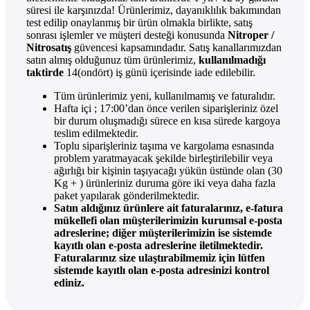
süresi ile karşınızda! Ürünlerimiz, dayanıklılık bakımından
test edilip onaylanmış bir ürün olmakla birlikte, satış
sonrası işlemler ve müşteri desteği konusunda
Nitroper /
Nitrosatış
güvencesi kapsamındadır. Satış kanallarımızdan
satın almış olduğunuz tüm ürünlerimiz,
kullanılmadığı
taktirde
14(ondört) iş günü içerisinde iade edilebilir.
Tüm ürünlerimiz yeni, kullanılmamış ve faturalıdır.
Hafta içi ; 17:00’dan önce verilen siparişleriniz özel
bir durum oluşmadığı sürece en kısa sürede kargoya
teslim edilmektedir.
Toplu siparişleriniz taşıma ve kargolama esnasında
problem yaratmayacak şekilde birleştirilebilir veya
ağırlığı bir kişinin taşıyacağı yükün üstünde olan (30
Kg + ) ürünleriniz duruma göre iki veya daha fazla
paket yapılarak gönderilmektedir.
Satın aldığınız ürünlere ait faturalarınız, e-fatura
mükellefi olan müşterilerimizin kurumsal e-posta
adreslerine; diğer müşterilerimizin ise sistemde
kayıtlı olan e-posta adreslerine iletilmektedir.
Faturalarınız size ulaştırabilmemiz için lütfen
sistemde kayıtlı olan e-posta adresinizi kontrol
ediniz.