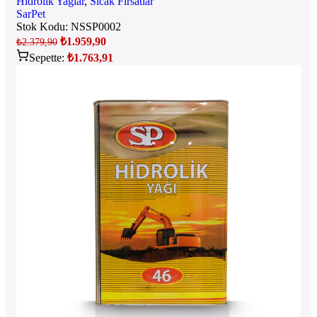
Hidrolik Yağlar
,
Sıcak Fırsatlar
SarPet
Stok Kodu:
NSSP0002
₺
1.959,90
₺
2.379,90
Sepette:
₺
1.763,91