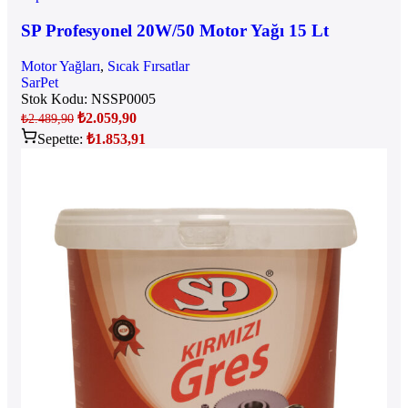
SP Profesyonel 20W/50 Motor Yağı 15 Lt
Motor Yağları
,
Sıcak Fırsatlar
SarPet
Stok Kodu:
NSSP0005
₺
2.059,90
₺
2.489,90
Sepette:
₺
1.853,91