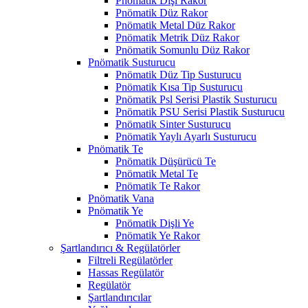
Pnömatik Dişi Rakor
Pnömatik Düz Rakor
Pnömatik Metal Düz Rakor
Pnömatik Metrik Düz Rakor
Pnömatik Somunlu Düz Rakor
Pnömatik Susturucu
Pnömatik Düz Tip Susturucu
Pnömatik Kısa Tip Susturucu
Pnömatik Psl Serisi Plastik Susturucu
Pnömatik PSU Serisi Plastik Susturucu
Pnömatik Sinter Susturucu
Pnömatik Yaylı Ayarlı Susturucu
Pnömatik Te
Pnömatik Düşürücü Te
Pnömatik Metal Te
Pnömatik Te Rakor
Pnömatik Vana
Pnömatik Ye
Pnömatik Dişli Ye
Pnömatik Ye Rakor
Şartlandırıcı & Regülatörler
Filtreli Regülatörler
Hassas Regülatör
Regülatör
Şartlandırıcılar