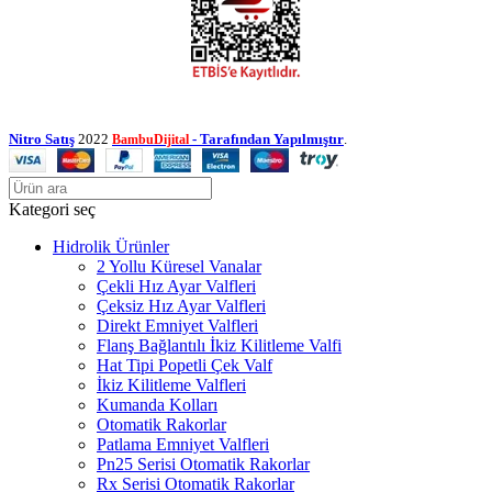
Nitro Satış
2022
- Tarafından Yapılmıştır
.
BambuDijital
Kategori seç
Hidrolik Ürünler
2 Yollu Küresel Vanalar
Çekli Hız Ayar Valfleri
Çeksiz Hız Ayar Valfleri
Direkt Emniyet Valfleri
Flanş Bağlantılı İkiz Kilitleme Valfi
Hat Tipi Popetli Çek Valf
İkiz Kilitleme Valfleri
Kumanda Kolları
Otomatik Rakorlar
Patlama Emniyet Valfleri
Pn25 Serisi Otomatik Rakorlar
Rx Serisi Otomatik Rakorlar