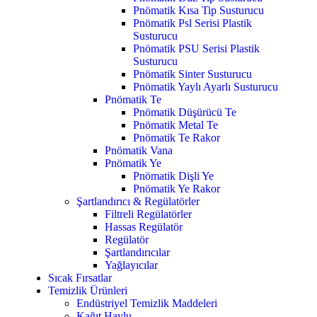
Pnömatik Kısa Tip Susturucu
Pnömatik Psl Serisi Plastik
Susturucu
Pnömatik PSU Serisi Plastik
Susturucu
Pnömatik Sinter Susturucu
Pnömatik Yaylı Ayarlı Susturucu
Pnömatik Te
Pnömatik Düşürücü Te
Pnömatik Metal Te
Pnömatik Te Rakor
Pnömatik Vana
Pnömatik Ye
Pnömatik Dişli Ye
Pnömatik Ye Rakor
Şartlandırıcı & Regülatörler
Filtreli Regülatörler
Hassas Regülatör
Regülatör
Şartlandırıcılar
Yağlayıcılar
Sıcak Fırsatlar
Temizlik Ürünleri
Endüstriyel Temizlik Maddeleri
Kağıt Havlu