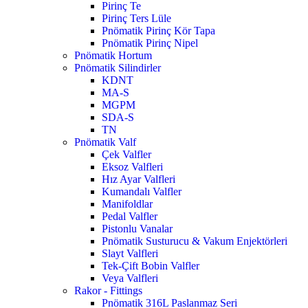
Pirinç Te
Pirinç Ters Lüle
Pnömatik Pirinç Kör Tapa
Pnömatik Pirinç Nipel
Pnömatik Hortum
Pnömatik Silindirler
KDNT
MA-S
MGPM
SDA-S
TN
Pnömatik Valf
Çek Valfler
Eksoz Valfleri
Hız Ayar Valfleri
Kumandalı Valfler
Manifoldlar
Pedal Valfler
Pistonlu Vanalar
Pnömatik Susturucu & Vakum Enjektörleri
Slayt Valfleri
Tek-Çift Bobin Valfler
Veya Valfleri
Rakor - Fittings
Pnömatik 316L Paslanmaz Seri