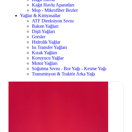
Kağıt Havlu Aparatları
Mop - Mikrofiber Bezler
Yağlar & Kimyasallar
ATF Direksiyon Sıvısı
Bakım Yağları
Dişli Yağları
Gresler
Hidrolik Yağlar
Isı Transfer Yağları
Kızak Yağları
Koruyucu Yağlar
Motor Yağları
Soğutma Sıvısı - Bor Yağı - Kesme Yağı
Transmisyon & Traktör Arka Yağı