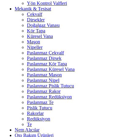
Yön Kontrol Valfleri
Mekanik & Tesisat
Çekvalf
Dirsekler
Doğalgaz Vanası
Kör Tapa
Küresel Vana
Maşon
Nipeller
Paslanmaz Çekvalf
Paslanmaz Dirsek
Paslanmaz Kör Tapa
Paslanmaz Küresel Vana
Paslanmaz Maşon
Paslanmaz Nipel
Paslanmaz Pislik Tutucu
Paslanmaz Rakor
Paslanmaz Redüksiyon
Paslanmaz Te
Pislik Tutucu
Rakorlar
Redüksiyon
Te
Nem Alıcılar
Oto Bakım Ürünleri