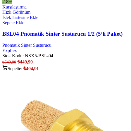
-18%
Karşılaştırma
Hızlı Görünüm
İstek Listesine Ekle
Sepete Ekle
BSL04 Pnömatik Sinter Susturucu 1/2 (5’li Paket)
Pnömatik Sinter Susturucu
Expflex
Stok Kodu:
NSX5-BSL-04
₺
449,90
₺
549,90
Sepette:
₺
404,91