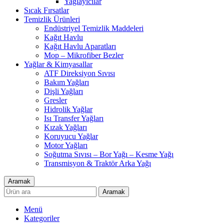
Yağlayıcılar
Sıcak Fırsatlar
Temizlik Ürünleri
Endüstriyel Temizlik Maddeleri
Kağıt Havlu
Kağıt Havlu Aparatları
Mop – Mikrofiber Bezler
Yağlar & Kimyasallar
ATF Direksiyon Sıvısı
Bakım Yağları
Dişli Yağları
Gresler
Hidrolik Yağlar
Isı Transfer Yağları
Kızak Yağları
Koruyucu Yağlar
Motor Yağları
Soğutma Sıvısı – Bor Yağı – Kesme Yağı
Transmisyon & Traktör Arka Yağı
Aramak
Aramak
Menü
Kategoriler