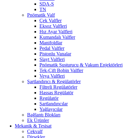
SDA-S
TN
Pnömatik Valf
Çek Valfler
Eksoz Valfleri
Hız Ayar Valfleri
Kumandalı Valfler
Manifoldlar
Pedal Valfler
Pistonlu Vanalar
Slayt Valfleri
Pnömatik Susturucu & Vakum Enjektörleri
Tek-Çift Bobin Valfler
Veya Valfleri
Şartlandırıcı & Regülatörler
Filtreli Regülatörler
Hassas Regülatör
Regülatör
Şartlandırıcılar
Yağlayıcılar
Bağlantı Blokları
Ek Ürünler
Mekanik & Tesisat
Çekvalf
Dirsekler