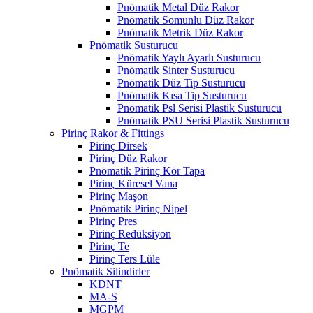
Pnömatik Metal Düz Rakor
Pnömatik Somunlu Düz Rakor
Pnömatik Metrik Düz Rakor
Pnömatik Susturucu
Pnömatik Yaylı Ayarlı Susturucu
Pnömatik Sinter Susturucu
Pnömatik Düz Tip Susturucu
Pnömatik Kısa Tip Susturucu
Pnömatik Psl Serisi Plastik Susturucu
Pnömatik PSU Serisi Plastik Susturucu
Pirinç Rakor & Fittings
Pirinç Dirsek
Pirinç Düz Rakor
Pnömatik Pirinç Kör Tapa
Pirinç Küresel Vana
Pirinç Maşon
Pnömatik Pirinç Nipel
Pirinç Pres
Pirinç Redüksiyon
Pirinç Te
Pirinç Ters Lüle
Pnömatik Silindirler
KDNT
MA-S
MGPM