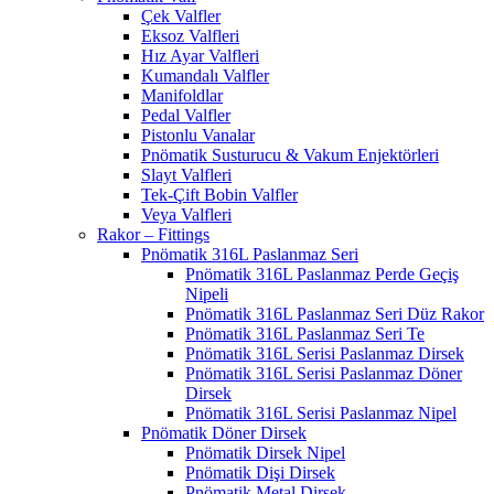
Çek Valfler
Eksoz Valfleri
Hız Ayar Valfleri
Kumandalı Valfler
Manifoldlar
Pedal Valfler
Pistonlu Vanalar
Pnömatik Susturucu & Vakum Enjektörleri
Slayt Valfleri
Tek-Çift Bobin Valfler
Veya Valfleri
Rakor – Fittings
Pnömatik 316L Paslanmaz Seri
Pnömatik 316L Paslanmaz Perde Geçiş
Nipeli
Pnömatik 316L Paslanmaz Seri Düz Rakor
Pnömatik 316L Paslanmaz Seri Te
Pnömatik 316L Serisi Paslanmaz Dirsek
Pnömatik 316L Serisi Paslanmaz Döner
Dirsek
Pnömatik 316L Serisi Paslanmaz Nipel
Pnömatik Döner Dirsek
Pnömatik Dirsek Nipel
Pnömatik Dişi Dirsek
Pnömatik Metal Dirsek