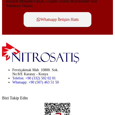
Bizimle İletişime Geçin, Uygun Ürünü Seçmenizde Size
Nitroper kalitesiyle güvenle tercih edebilirsiniz.
Yardımcı Olalım
Devamını Oku
Whatsapp İletişim Hattı
Fevziçakmak Mah. 10800. Sok.
No:8/E Karatay - Konya
Telefon: +90 (332) 502 02 01
Whatsapp: +90 (507) 463 51 50
Bizi Takip Edin