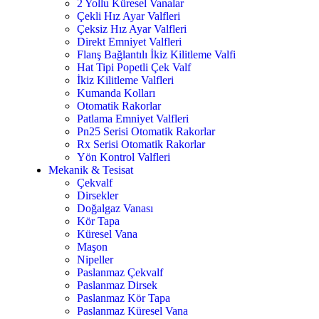
2 Yollu Küresel Vanalar
Çekli Hız Ayar Valfleri
Çeksiz Hız Ayar Valfleri
Direkt Emniyet Valfleri
Flanş Bağlantılı İkiz Kilitleme Valfi
Hat Tipi Popetli Çek Valf
İkiz Kilitleme Valfleri
Kumanda Kolları
Otomatik Rakorlar
Patlama Emniyet Valfleri
Pn25 Serisi Otomatik Rakorlar
Rx Serisi Otomatik Rakorlar
Yön Kontrol Valfleri
Mekanik & Tesisat
Çekvalf
Dirsekler
Doğalgaz Vanası
Kör Tapa
Küresel Vana
Maşon
Nipeller
Paslanmaz Çekvalf
Paslanmaz Dirsek
Paslanmaz Kör Tapa
Paslanmaz Küresel Vana