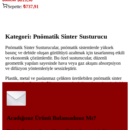
₺
989,90
Sepette:
₺
737,91
Kategori: Pnömatik Sinter Susturucu
Pnömatik Sinter Susturucular, pnömatik sistemlerde yüksek
basınç ve debide oluşan gürültüyü azaltmak için tasarlanmış etkili
ve ekonomik çözümlerdir. Bu özel susturucular, düzenli
geometrik yapıları sayesinde hava veya gaz akışını absorpsiyon
ve difüzyon yöntemleriyle sessizleştirir.
Plastik, metal ve paslanmaz çelikten üretilebilen pnömatik sinter
susturucular, 3 mm ile 50 mm arasında değişen boyutlarıyla farklı
uygulamalara uyum sağlar. Pnömatik valf çıkışlarına kolayca
monte edilerek, çalışma ortamında 15 ila 35 dB \[A] aralığında
ses azaltımı sağlar; bu da sistem sesini neredeyse yarı yarıya
düşürür.
Ayrıca egzoz havasındaki toz ve kirin sisteme girmesini
Aradığınız Ürünü Bulamadınız Mı?
engelleyerek pnömatik ekipmanların ömrünü uzatır. Ürünlerimiz
10 Bar (145 Psi) basınca dayanıklıdır ve kullanacağınız hortum
çapı ile valf diş ölçüsüne göre seçilmelidir. Nitrosatis.com /