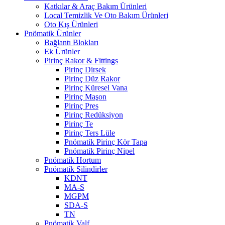
Katkılar & Araç Bakım Ürünleri
Local Temizlik Ve Oto Bakım Ürünleri
Oto Kış Ürünleri
Pnömatik Ürünler
Bağlantı Blokları
Ek Ürünler
Pirinç Rakor & Fittings
Pirinç Dirsek
Pirinç Düz Rakor
Pirinç Küresel Vana
Pirinç Maşon
Pirinç Pres
Pirinç Redüksiyon
Pirinç Te
Pirinç Ters Lüle
Pnömatik Pirinç Kör Tapa
Pnömatik Pirinç Nipel
Pnömatik Hortum
Pnömatik Silindirler
KDNT
MA-S
MGPM
SDA-S
TN
Pnömatik Valf