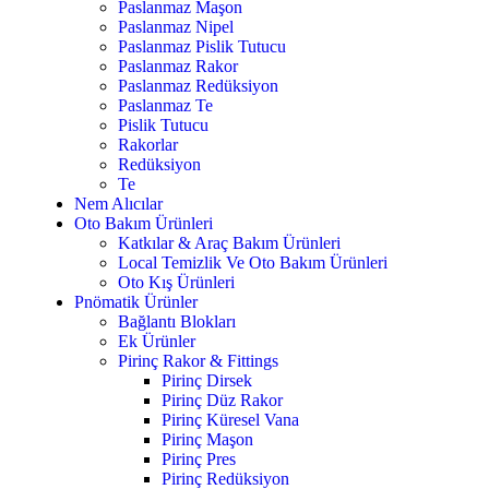
Paslanmaz Maşon
Paslanmaz Nipel
Paslanmaz Pislik Tutucu
Paslanmaz Rakor
Paslanmaz Redüksiyon
Paslanmaz Te
Pislik Tutucu
Rakorlar
Redüksiyon
Te
Nem Alıcılar
Oto Bakım Ürünleri
Katkılar & Araç Bakım Ürünleri
Local Temizlik Ve Oto Bakım Ürünleri
Oto Kış Ürünleri
Pnömatik Ürünler
Bağlantı Blokları
Ek Ürünler
Pirinç Rakor & Fittings
Pirinç Dirsek
Pirinç Düz Rakor
Pirinç Küresel Vana
Pirinç Maşon
Pirinç Pres
Pirinç Redüksiyon