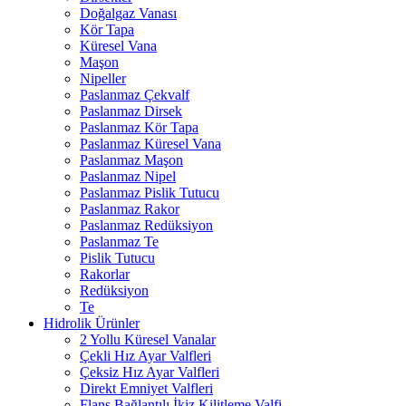
Doğalgaz Vanası
Kör Tapa
Küresel Vana
Maşon
Nipeller
Paslanmaz Çekvalf
Paslanmaz Dirsek
Paslanmaz Kör Tapa
Paslanmaz Küresel Vana
Paslanmaz Maşon
Paslanmaz Nipel
Paslanmaz Pislik Tutucu
Paslanmaz Rakor
Paslanmaz Redüksiyon
Paslanmaz Te
Pislik Tutucu
Rakorlar
Redüksiyon
Te
Hidrolik Ürünler
2 Yollu Küresel Vanalar
Çekli Hız Ayar Valfleri
Çeksiz Hız Ayar Valfleri
Direkt Emniyet Valfleri
Flanş Bağlantılı İkiz Kilitleme Valfi