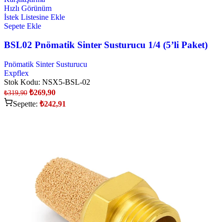
Hızlı Görünüm
İstek Listesine Ekle
Sepete Ekle
BSL02 Pnömatik Sinter Susturucu 1/4 (5’li Paket)
Pnömatik Sinter Susturucu
Expflex
Stok Kodu:
NSX5-BSL-02
₺
269,90
₺
319,90
Sepette:
₺
242,91