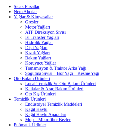
Sıcak Fırsatlar
Nem Alıcılar
Yağlar & Kimyasallar
Gresler
Motor Yağları
ATF Direksiyon Sıvısı
Isı Transfer Yağları
Hidrolik Yağlar
Dişli Yağları
Kızak Yağları
Bakım Yağları
Koruyucu Yağlar
Transmisyon & Traktör Arka Yağı
Soğutma Sıvısı – Bor Yağı – Kesme Yağı
Oto Bakım Ürünleri
Local Temizlik Ve Oto Bakım Ürünleri
Katkılar & Araç Bakım Ürünleri
Oto Kış Ürünleri
Temizlik Ürünleri
Endüstriyel Temizlik Maddeleri
Kağıt Havlu
Kağıt Havlu Aparatları
Mop – Mikrofiber Bezler
Pnömatik Ürünler