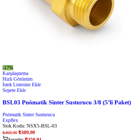
-17%
Karşılaştırma
Hızlı Görünüm
İstek Listesine Ekle
Sepete Ekle
BSL03 Pnömatik Sinter Susturucu 3/8 (5’li Paket)
Pnömatik Sinter Susturucu
Expflex
Stok Kodu:
NSX5-BSL-03
₺
389,90
₺
469,90
Sepette:
₺
350,91