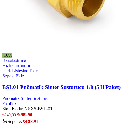
-16%
Karşılaştırma
Hızlı Görünüm
İstek Listesine Ekle
Sepete Ekle
BSL01 Pnömatik Sinter Susturucu 1/8 (5’li Paket)
Pnömatik Sinter Susturucu
Expflex
Stok Kodu:
NSX5-BSL-01
₺
209,90
₺
249,90
Sepette:
₺
188,91