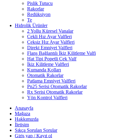
Pislik Tutucu
Rakorlar
Redüksiyon
Te
Hidrolik Ürünler
2 Yollu Küresel Vanalar
Çekli Hız Ayar Valfleri
Çeksiz Hız Ayar Valfleri
Direkt Emniyet Valfleri
Flanş Bağlantılı İkiz Kilitleme Valfi
Hat Tipi Popetli Çek Valf
İkiz Kilitleme Valfleri
Kumanda Kolları
Otomatik Rakorlar
Patlama Emniyet Valfleri
Pn25 Serisi Otomatik Rakorlar
Rx Serisi Otomatik Rakorlar
Yön Kontrol Valfleri
Anasayfa
Mağaza
Hakkımızda
İletişim
Sıkça Sorulan Sorular
Giriş yap / Kayıt ol