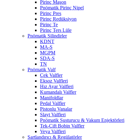
Pirinç Maşon
Pnömatik Pirinç Nipel
Pirinç Pres
Pirinç Redüksiyon
Pirinç Te
Pirinç Ters Lüle
Pnömatik Silindirler
KDNT
MA-S
MGPM
SDA-S
TN
Pnömatik Valf
Çek Valfler
Eksoz Valfleri
Hız Ayar Valfleri
Kumandalı Valfler
Manifoldlar
Pedal Valfler
Pistonlu Vanalar
Slayt Valfleri
Pnömatik Susturucu & Vakum Enjektörleri
Tek-Çift Bobin Valfler
Veya Valfleri
Şartlandırıcı & Regülatörler