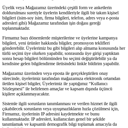
Üyelik veya Mağazamız üzerindeki çeşitli form ve anketlerin
doldurulması suretiyle üyelerin kendileriyle ilgili bir takım kişisel
bilgileri (isim-soy isim, firma bilgileri, telefon, adres veya e-posta
adresleri gibi) Mağazamız tarafından işin doğası gereği
toplanmaktadır.
Firmamız bazı dönemlerde müşterilerine ve üyelerine kampanya
bilgileri, yeni ürünler hakkında bilgiler, promosyon teklifleri
gönderebilir. Üyelerimiz bu gibi bilgileri alıp almama konusunda her
türlü seçimi üye olurken yapabilir, sonrasında üye girişi yaptıktan
sonra hesap bilgileri bölümünden bu seçimi değiştirilebilir ya da
kendisine gelen bilgilendirme iletisindeki linkle bildirim yapabilir.
Mağazamız üzerinden veya eposta ile gerçekleştirilen onay
sürecinde, üyelerimiz tarafından mağazamıza elektronik ortamdan
iletilen kişisel bilgiler, Üyelerimiz ile yaptığımız “Kullanıcı
Sözleşmesi” ile belirlenen amaçlar ve kapsam dışında üçüncü
kişilere açıklanmayacaktır.
Sistemle ilgili sorunların tanımlanması ve verilen hizmet ile ilgili
çıkabilecek sorunların veya uyuşmazlıkların hızla çözülmesi için,
Firmamız, üyelerinin IP adresini kaydetmekte ve bunu
kullanmaktadır. IP adresleri, kullanıcıları genel bir şekilde
tanımlamak ve kapsamlı demografik bilgi toplamak amacıyla da