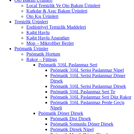
Oto Bakım Ürünleri
Local Temizlik Ve Oto Bakım Ürünleri
Katkılar & Araç Bakım Ürünleri
Oto Kış Ürünleri
Temizlik Ürünleri
Endüstriyel Temizlik Maddeleri
Kağıt Havlu
Kağıt Havlu Aparatları
Mop – Mikrofiber Bezler
Pnömatik Ürünler
Pnömatik Hortum
Rakor – Fittings
Pnömatik 316L Paslanmaz Seri
Pnömatik 316L Serisi Paslanmaz Nipel
Pnömatik 316L Serisi Paslanmaz Döner
Dirsek
Pnömatik 316L Serisi Paslanmaz Dirsek
Pnömatik 316L Paslanmaz Seri Te
Pnömatik 316L Paslanmaz Seri Düz Rakor
Pnömatik 316L Paslanmaz Perde Geçiş
Nipeli
Pnömatik Döner Dirsek
Pnömatik Dişi Dirsek
Pnömatik Somunlu Döner Dirsek
Pnömatik Dirsek Nipel