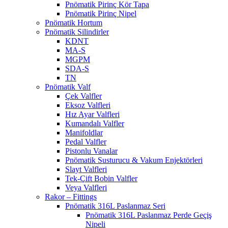
Pnömatik Pirinç Kör Tapa
Pnömatik Pirinç Nipel
Pnömatik Hortum
Pnömatik Silindirler
KDNT
MA-S
MGPM
SDA-S
TN
Pnömatik Valf
Çek Valfler
Eksoz Valfleri
Hız Ayar Valfleri
Kumandalı Valfler
Manifoldlar
Pedal Valfler
Pistonlu Vanalar
Pnömatik Susturucu & Vakum Enjektörleri
Slayt Valfleri
Tek-Çift Bobin Valfler
Veya Valfleri
Rakor – Fittings
Pnömatik 316L Paslanmaz Seri
Pnömatik 316L Paslanmaz Perde Geçiş
Nipeli