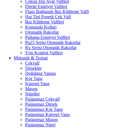
Çeksiz Hız Ayar Valfleri
Direkt Emniyet Valfleri
Flanş Bağlantılı İkiz Kilitleme Valfi
Hat Tipi Popetli Çek Valf
İkiz Kilitleme Valfleri
Kumanda Kolları
Otomatik Rakorlar
Patlama Emniyet Valfleri
Pn25 Serisi Otomatik Rakorlar
Rx Serisi Otomatik Rakorlar
Yön Kontrol Valfleri
Mekanik & Tesisat
Çekvalf
Dirsekler
Doğalgaz Vanası
Kör Tapa
Küresel Vana
Maşon
Nipeller
Paslanmaz Çekvalf
Paslanmaz Dirsek
Paslanmaz Kör Tapa
Paslanmaz Küresel Vana
Paslanmaz Maşon
Paslanmaz Nipel