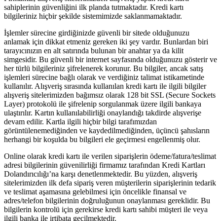
sahiplerinin güvenliğini ilk planda tutmaktadır. Kredi kartı
bilgileriniz hiçbir şekilde sistemimizde saklanmamaktadır.
İşlemler sürecine girdiğinizde güvenli bir sitede olduğunuzu
anlamak için dikkat etmeniz gereken iki şey vardır. Bunlardan biri
tarayıcınızın en alt satırında bulunan bir anahtar ya da kilit
simgesidir. Bu güvenli bir internet sayfasında olduğunuzu gösterir ve
her türlü bilgileriniz şifrelenerek korunur. Bu bilgiler, ancak satış
işlemleri sürecine bağlı olarak ve verdiğiniz talimat istikametinde
kullanılır. Alışveriş sırasında kullanılan kredi kartı ile ilgili bilgiler
alışveriş sitelerimizden bağımsız olarak 128 bit SSL (Secure Sockets
Layer) protokolü ile şifrelenip sorgulanmak üzere ilgili bankaya
ulaştırılır. Kartın kullanılabilirliği onaylandığı takdirde alışverişe
devam edilir. Kartla ilgili hiçbir bilgi tarafımızdan
görüntülenemediğinden ve kaydedilmediğinden, üçüncü şahısların
herhangi bir koşulda bu bilgileri ele geçirmesi engellenmiş olur.
Online olarak kredi kartı ile verilen siparişlerin ödeme/fatura/teslimat
adresi bilgilerinin güvenilirliği firmamız tarafından Kredi Kartları
Dolandırıcılığı’na karşı denetlenmektedir. Bu yüzden, alışveriş
sitelerimizden ilk defa sipariş veren müşterilerin siparişlerinin tedarik
ve teslimat aşamasına gelebilmesi için öncelikle finansal ve
adres/telefon bilgilerinin doğruluğunun onaylanması gereklidir. Bu
bilgilerin kontrolü için gerekirse kredi kartı sahibi müşteri ile veya
ilgili banka ile irtibata geçilmektedir.