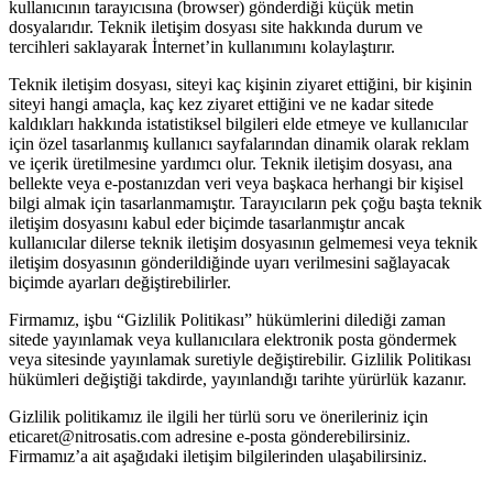
kullanıcının tarayıcısına (browser) gönderdiği küçük metin
dosyalarıdır. Teknik iletişim dosyası site hakkında durum ve
tercihleri saklayarak İnternet’in kullanımını kolaylaştırır.
Teknik iletişim dosyası, siteyi kaç kişinin ziyaret ettiğini, bir kişinin
siteyi hangi amaçla, kaç kez ziyaret ettiğini ve ne kadar sitede
kaldıkları hakkında istatistiksel bilgileri elde etmeye ve kullanıcılar
için özel tasarlanmış kullanıcı sayfalarından dinamik olarak reklam
ve içerik üretilmesine yardımcı olur. Teknik iletişim dosyası, ana
bellekte veya e-postanızdan veri veya başkaca herhangi bir kişisel
bilgi almak için tasarlanmamıştır. Tarayıcıların pek çoğu başta teknik
iletişim dosyasını kabul eder biçimde tasarlanmıştır ancak
kullanıcılar dilerse teknik iletişim dosyasının gelmemesi veya teknik
iletişim dosyasının gönderildiğinde uyarı verilmesini sağlayacak
biçimde ayarları değiştirebilirler.
Firmamız, işbu “Gizlilik Politikası” hükümlerini dilediği zaman
sitede yayınlamak veya kullanıcılara elektronik posta göndermek
veya sitesinde yayınlamak suretiyle değiştirebilir. Gizlilik Politikası
hükümleri değiştiği takdirde, yayınlandığı tarihte yürürlük kazanır.
Gizlilik politikamız ile ilgili her türlü soru ve önerileriniz için
eticaret@nitrosatis.com adresine e-posta gönderebilirsiniz.
Firmamız’a ait aşağıdaki iletişim bilgilerinden ulaşabilirsiniz.