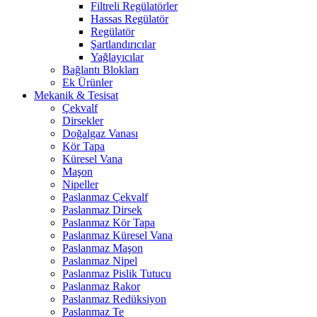
Filtreli Regülatörler
Hassas Regülatör
Regülatör
Şartlandırıcılar
Yağlayıcılar
Bağlantı Blokları
Ek Ürünler
Mekanik & Tesisat
Çekvalf
Dirsekler
Doğalgaz Vanası
Kör Tapa
Küresel Vana
Maşon
Nipeller
Paslanmaz Çekvalf
Paslanmaz Dirsek
Paslanmaz Kör Tapa
Paslanmaz Küresel Vana
Paslanmaz Maşon
Paslanmaz Nipel
Paslanmaz Pislik Tutucu
Paslanmaz Rakor
Paslanmaz Redüksiyon
Paslanmaz Te