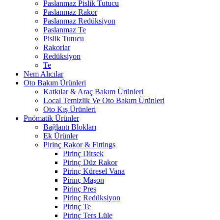
Paslanmaz Pislik Tutucu
Paslanmaz Rakor
Paslanmaz Redüksiyon
Paslanmaz Te
Pislik Tutucu
Rakorlar
Redüksiyon
Te
Nem Alıcılar
Oto Bakım Ürünleri
Katkılar & Araç Bakım Ürünleri
Local Temizlik Ve Oto Bakım Ürünleri
Oto Kış Ürünleri
Pnömatik Ürünler
Bağlantı Blokları
Ek Ürünler
Pirinç Rakor & Fittings
Pirinç Dirsek
Pirinç Düz Rakor
Pirinç Küresel Vana
Pirinç Maşon
Pirinç Pres
Pirinç Redüksiyon
Pirinç Te
Pirinç Ters Lüle