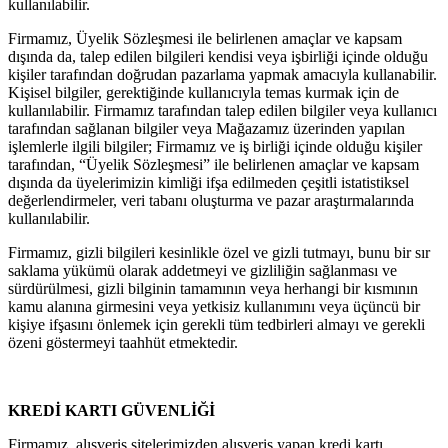
kullanılabilir.
Firmamız, Üyelik Sözleşmesi ile belirlenen amaçlar ve kapsam
dışında da, talep edilen bilgileri kendisi veya işbirliği içinde olduğu
kişiler tarafından doğrudan pazarlama yapmak amacıyla kullanabilir.
Kişisel bilgiler, gerektiğinde kullanıcıyla temas kurmak için de
kullanılabilir. Firmamız tarafından talep edilen bilgiler veya kullanıcı
tarafından sağlanan bilgiler veya Mağazamız üzerinden yapılan
işlemlerle ilgili bilgiler; Firmamız ve iş birliği içinde olduğu kişiler
tarafından, “Üyelik Sözleşmesi” ile belirlenen amaçlar ve kapsam
dışında da üyelerimizin kimliği ifşa edilmeden çeşitli istatistiksel
değerlendirmeler, veri tabanı oluşturma ve pazar araştırmalarında
kullanılabilir.
Firmamız, gizli bilgileri kesinlikle özel ve gizli tutmayı, bunu bir sır
saklama yükümü olarak addetmeyi ve gizliliğin sağlanması ve
sürdürülmesi, gizli bilginin tamamının veya herhangi bir kısmının
kamu alanına girmesini veya yetkisiz kullanımını veya üçüncü bir
kişiye ifşasını önlemek için gerekli tüm tedbirleri almayı ve gerekli
özeni göstermeyi taahhüt etmektedir.
KREDİ KARTI GÜVENLİĞİ
Firmamız, alışveriş sitelerimizden alışveriş yapan kredi kartı