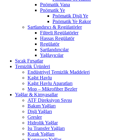
Pnömatik Vana
Pnömatik Ye
Pnömatik Dişli Ye
Pnömatik Ye Rakor
Şartlandırıcı & Regülatörler
Filtreli Regülatörler
Hassas Regülatör
Regülatör
Şartlandırıcılar
Yağlayıcılar
Sıcak Fırsatlar
Temizlik Ürünleri
Endüstriyel Temizlik Maddeleri
Kağıt Havlu
Kağıt Havlu Aparatları
Mop – Mikrofiber Bezler
Yağlar & Kimyasallar
ATF Direksiyon Sıvısı
Bakım Yağları
Dişli Yağları
Gresler
Hidrolik Yağlar
Isı Transfer Yağları
Kızak Yağları
Koruyucu Yağlar