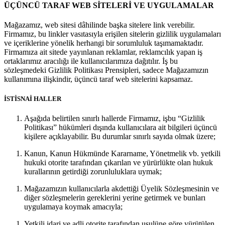
ÜÇÜNCÜ TARAF WEB SİTELERİ VE UYGULAMALAR
Mağazamız, web sitesi dâhilinde başka sitelere link verebilir.
Firmamız, bu linkler vasıtasıyla erişilen sitelerin gizlilik uygulamaları
ve içeriklerine yönelik herhangi bir sorumluluk taşımamaktadır.
Firmamıza ait sitede yayınlanan reklamlar, reklamcılık yapan iş
ortaklarımız aracılığı ile kullanıcılarımıza dağıtılır. İş bu
sözleşmedeki Gizlilik Politikası Prensipleri, sadece Mağazamızın
kullanımına ilişkindir, üçüncü taraf web sitelerini kapsamaz.
İSTİSNAİ HALLER
Aşağıda belirtilen sınırlı hallerde Firmamız, işbu “Gizlilik
Politikası” hükümleri dışında kullanıcılara ait bilgileri üçüncü
kişilere açıklayabilir. Bu durumlar sınırlı sayıda olmak üzere;
Kanun, Kanun Hükmünde Kararname, Yönetmelik vb. yetkili
hukuki otorite tarafından çıkarılan ve yürürlükte olan hukuk
kurallarının getirdiği zorunluluklara uymak;
Mağazamızın kullanıcılarla akdettiği Üyelik Sözleşmesinin ve
diğer sözleşmelerin gereklerini yerine getirmek ve bunları
uygulamaya koymak amacıyla;
Yetkili idari ve adli otorite tarafından usulüne göre yürütülen