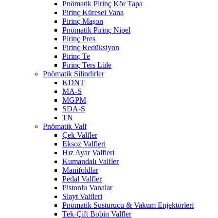
Pnömatik Pirinç Kör Tapa
Pirinç Küresel Vana
Pirinç Maşon
Pnömatik Pirinç Nipel
Pirinç Pres
Pirinç Redüksiyon
Pirinç Te
Pirinç Ters Lüle
Pnömatik Silindirler
KDNT
MA-S
MGPM
SDA-S
TN
Pnömatik Valf
Çek Valfler
Eksoz Valfleri
Hız Ayar Valfleri
Kumandalı Valfler
Manifoldlar
Pedal Valfler
Pistonlu Vanalar
Slayt Valfleri
Pnömatik Susturucu & Vakum Enjektörleri
Tek-Çift Bobin Valfler