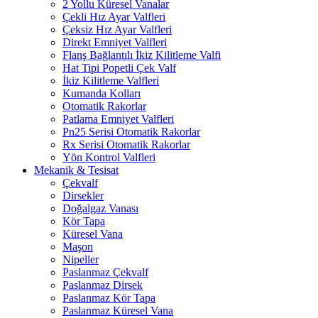
2 Yollu Küresel Vanalar
Çekli Hız Ayar Valfleri
Çeksiz Hız Ayar Valfleri
Direkt Emniyet Valfleri
Flanş Bağlantılı İkiz Kilitleme Valfi
Hat Tipi Popetli Çek Valf
İkiz Kilitleme Valfleri
Kumanda Kolları
Otomatik Rakorlar
Patlama Emniyet Valfleri
Pn25 Serisi Otomatik Rakorlar
Rx Serisi Otomatik Rakorlar
Yön Kontrol Valfleri
Mekanik & Tesisat
Çekvalf
Dirsekler
Doğalgaz Vanası
Kör Tapa
Küresel Vana
Maşon
Nipeller
Paslanmaz Çekvalf
Paslanmaz Dirsek
Paslanmaz Kör Tapa
Paslanmaz Küresel Vana