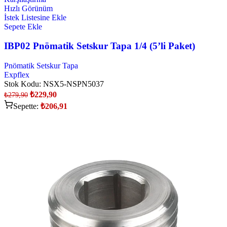
Hızlı Görünüm
İstek Listesine Ekle
Sepete Ekle
IBP02 Pnömatik Setskur Tapa 1/4 (5’li Paket)
Pnömatik Setskur Tapa
Expflex
Stok Kodu:
NSX5-NSPN5037
₺
229,90
₺
279,90
Sepette:
₺
206,91