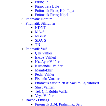
Pirinç Te
Pirinç Ters Lüle
Pnömatik Pirinç Kör Tapa
Pnömatik Pirinç Nipel
Pnömatik Hortum
Pnömatik Silindirler
KDNT
MA-S
MGPM
SDA-S
TN
Pnömatik Valf
Çek Valfler
Eksoz Valfleri
Hız Ayar Valfleri
Kumandalı Valfler
Manifoldlar
Pedal Valfler
Pistonlu Vanalar
Pnömatik Susturucu & Vakum Enjektörleri
Slayt Valfleri
Tek-Çift Bobin Valfler
Veya Valfleri
Rakor - Fittings
Pnömatik 316L Paslanmaz Seri