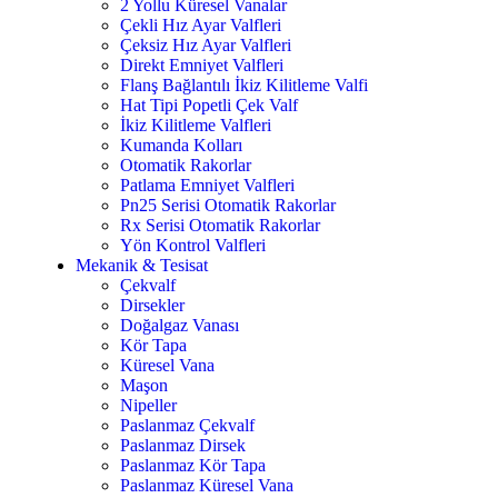
2 Yollu Küresel Vanalar
Çekli Hız Ayar Valfleri
Çeksiz Hız Ayar Valfleri
Direkt Emniyet Valfleri
Flanş Bağlantılı İkiz Kilitleme Valfi
Hat Tipi Popetli Çek Valf
İkiz Kilitleme Valfleri
Kumanda Kolları
Otomatik Rakorlar
Patlama Emniyet Valfleri
Pn25 Serisi Otomatik Rakorlar
Rx Serisi Otomatik Rakorlar
Yön Kontrol Valfleri
Mekanik & Tesisat
Çekvalf
Dirsekler
Doğalgaz Vanası
Kör Tapa
Küresel Vana
Maşon
Nipeller
Paslanmaz Çekvalf
Paslanmaz Dirsek
Paslanmaz Kör Tapa
Paslanmaz Küresel Vana