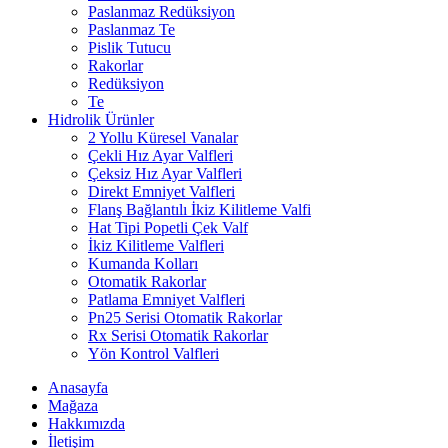
Paslanmaz Redüksiyon
Paslanmaz Te
Pislik Tutucu
Rakorlar
Redüksiyon
Te
Hidrolik Ürünler
2 Yollu Küresel Vanalar
Çekli Hız Ayar Valfleri
Çeksiz Hız Ayar Valfleri
Direkt Emniyet Valfleri
Flanş Bağlantılı İkiz Kilitleme Valfi
Hat Tipi Popetli Çek Valf
İkiz Kilitleme Valfleri
Kumanda Kolları
Otomatik Rakorlar
Patlama Emniyet Valfleri
Pn25 Serisi Otomatik Rakorlar
Rx Serisi Otomatik Rakorlar
Yön Kontrol Valfleri
Anasayfa
Mağaza
Hakkımızda
İletişim