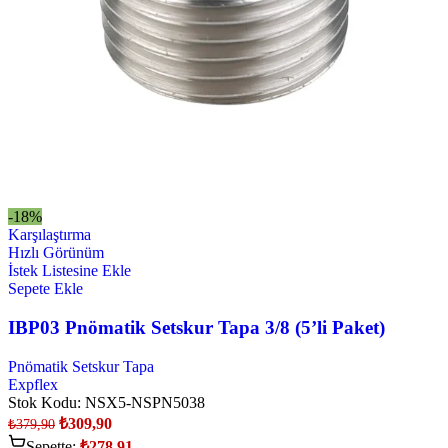
-18%
Karşılaştırma
Hızlı Görünüm
İstek Listesine Ekle
Sepete Ekle
IBP03 Pnömatik Setskur Tapa 3/8 (5’li Paket)
Pnömatik Setskur Tapa
Expflex
Stok Kodu:
NSX5-NSPN5038
₺
309,90
₺
379,90
Sepette:
₺
278,91