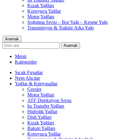
Kızak Yağları
Koruyucu Yağlar
Motor Yağları
Soğutma Sıvısı – Bor Yağı – Kesme Yağı
Transmisyon & Traktör Arka Yağı
Aramak
Aramak
Menü
Kategoriler
Sıcak Fırsatlar
Nem Alıcılar
Yağlar & Kimyasallar
Gresler
Motor Yağları
ATF Direksiyon Sıvısı
Isı Transfer Yağları
Hidrolik Yağlar
Dişli Yağları
Kızak Yağları
Bakım Yağları
Koruyucu Yağlar