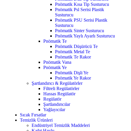
Pnömatik Kısa Tip Susturucu
Pnömatik Psl Serisi Plastik
Susturucu
Pnömatik PSU Serisi Plastik
Susturucu
Pnömatik Sinter Susturucu
Pnömatik Yaylı Ayarlı Susturucu
Pnömatik Te
Pnömatik Düşürücü Te
Pnömatik Metal Te
Pnömatik Te Rakor
Pnömatik Vana
Pnömatik Ye
Pnömatik Dişli Ye
Pnömatik Ye Rakor
Şartlandırıcı & Regülatörler
Filtreli Regülatörler
Hassas Regülatör
Regülatör
Şartlandırıcılar
Yağlayıcılar
Sıcak Fırsatlar
Temizlik Ürünleri
Endüstriyel Temizlik Maddeleri
Kağıt Havlu