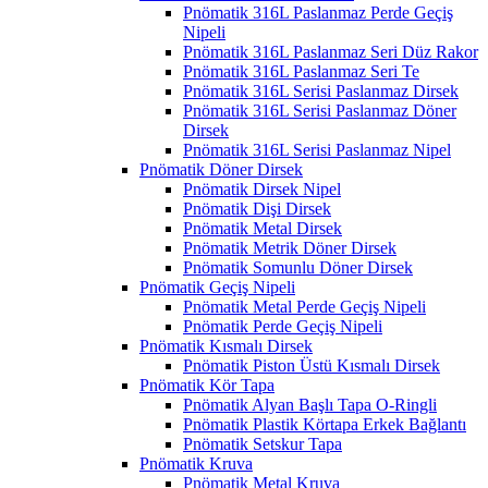
Pnömatik 316L Paslanmaz Perde Geçiş
Nipeli
Pnömatik 316L Paslanmaz Seri Düz Rakor
Pnömatik 316L Paslanmaz Seri Te
Pnömatik 316L Serisi Paslanmaz Dirsek
Pnömatik 316L Serisi Paslanmaz Döner
Dirsek
Pnömatik 316L Serisi Paslanmaz Nipel
Pnömatik Döner Dirsek
Pnömatik Dirsek Nipel
Pnömatik Dişi Dirsek
Pnömatik Metal Dirsek
Pnömatik Metrik Döner Dirsek
Pnömatik Somunlu Döner Dirsek
Pnömatik Geçiş Nipeli
Pnömatik Metal Perde Geçiş Nipeli
Pnömatik Perde Geçiş Nipeli
Pnömatik Kısmalı Dirsek
Pnömatik Piston Üstü Kısmalı Dirsek
Pnömatik Kör Tapa
Pnömatik Alyan Başlı Tapa O-Ringli
Pnömatik Plastik Körtapa Erkek Bağlantı
Pnömatik Setskur Tapa
Pnömatik Kruva
Pnömatik Metal Kruva