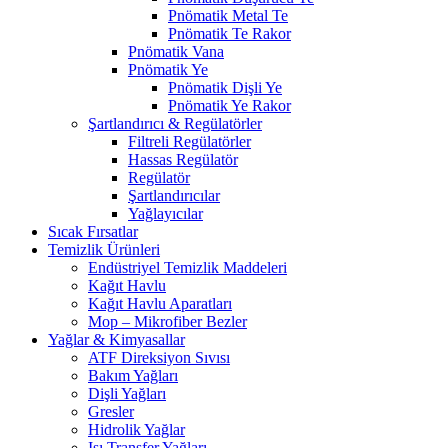
Pnömatik Metal Te
Pnömatik Te Rakor
Pnömatik Vana
Pnömatik Ye
Pnömatik Dişli Ye
Pnömatik Ye Rakor
Şartlandırıcı & Regülatörler
Filtreli Regülatörler
Hassas Regülatör
Regülatör
Şartlandırıcılar
Yağlayıcılar
Sıcak Fırsatlar
Temizlik Ürünleri
Endüstriyel Temizlik Maddeleri
Kağıt Havlu
Kağıt Havlu Aparatları
Mop – Mikrofiber Bezler
Yağlar & Kimyasallar
ATF Direksiyon Sıvısı
Bakım Yağları
Dişli Yağları
Gresler
Hidrolik Yağlar
Isı Transfer Yağları