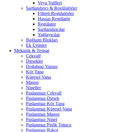
Veya Valfleri
Şartlandırıcı & Regülatörler
Filtreli Regülatörler
Hassas Regülatör
Regülatör
Şartlandırıcılar
Yağlayıcılar
Bağlantı Blokları
Ek Ürünler
Mekanik & Tesisat
Çekvalf
Dirsekler
Doğalgaz Vanası
Kör Tapa
Küresel Vana
Maşon
Nipeller
Paslanmaz Çekvalf
Paslanmaz Dirsek
Paslanmaz Kör Tapa
Paslanmaz Küresel Vana
Paslanmaz Maşon
Paslanmaz Nipel
Paslanmaz Pislik Tutucu
Paslanmaz Rakor