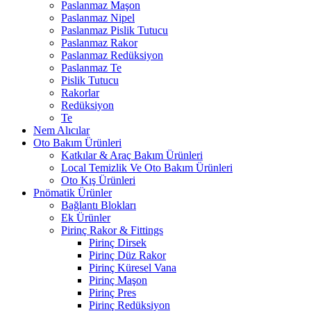
Paslanmaz Maşon
Paslanmaz Nipel
Paslanmaz Pislik Tutucu
Paslanmaz Rakor
Paslanmaz Redüksiyon
Paslanmaz Te
Pislik Tutucu
Rakorlar
Redüksiyon
Te
Nem Alıcılar
Oto Bakım Ürünleri
Katkılar & Araç Bakım Ürünleri
Local Temizlik Ve Oto Bakım Ürünleri
Oto Kış Ürünleri
Pnömatik Ürünler
Bağlantı Blokları
Ek Ürünler
Pirinç Rakor & Fittings
Pirinç Dirsek
Pirinç Düz Rakor
Pirinç Küresel Vana
Pirinç Maşon
Pirinç Pres
Pirinç Redüksiyon