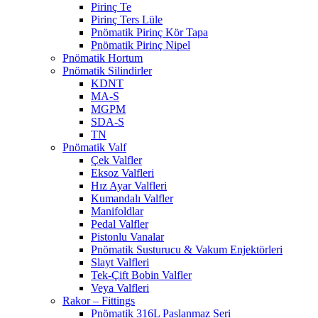
Pirinç Te
Pirinç Ters Lüle
Pnömatik Pirinç Kör Tapa
Pnömatik Pirinç Nipel
Pnömatik Hortum
Pnömatik Silindirler
KDNT
MA-S
MGPM
SDA-S
TN
Pnömatik Valf
Çek Valfler
Eksoz Valfleri
Hız Ayar Valfleri
Kumandalı Valfler
Manifoldlar
Pedal Valfler
Pistonlu Vanalar
Pnömatik Susturucu & Vakum Enjektörleri
Slayt Valfleri
Tek-Çift Bobin Valfler
Veya Valfleri
Rakor – Fittings
Pnömatik 316L Paslanmaz Seri