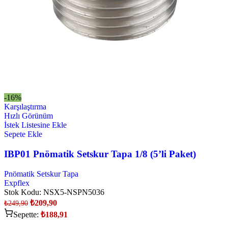
-16%
Karşılaştırma
Hızlı Görünüm
İstek Listesine Ekle
Sepete Ekle
IBP01 Pnömatik Setskur Tapa 1/8 (5’li Paket)
Pnömatik Setskur Tapa
Expflex
Stok Kodu:
NSX5-NSPN5036
₺
209,90
₺
249,90
Sepette:
₺
188,91