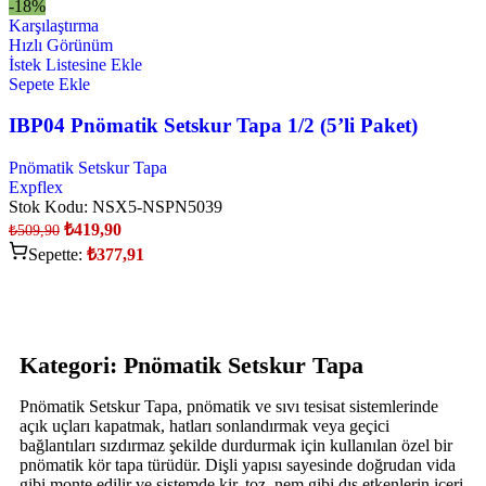
-18%
Karşılaştırma
Hızlı Görünüm
İstek Listesine Ekle
Sepete Ekle
IBP04 Pnömatik Setskur Tapa 1/2 (5’li Paket)
Pnömatik Setskur Tapa
Expflex
Stok Kodu:
NSX5-NSPN5039
₺
419,90
₺
509,90
Sepette:
₺
377,91
Kategori: Pnömatik Setskur Tapa
Pnömatik Setskur Tapa, pnömatik ve sıvı tesisat sistemlerinde
açık uçları kapatmak, hatları sonlandırmak veya geçici
bağlantıları sızdırmaz şekilde durdurmak için kullanılan özel bir
pnömatik kör tapa türüdür. Dişli yapısı sayesinde doğrudan vida
gibi monte edilir ve sistemde kir, toz, nem gibi dış etkenlerin içeri