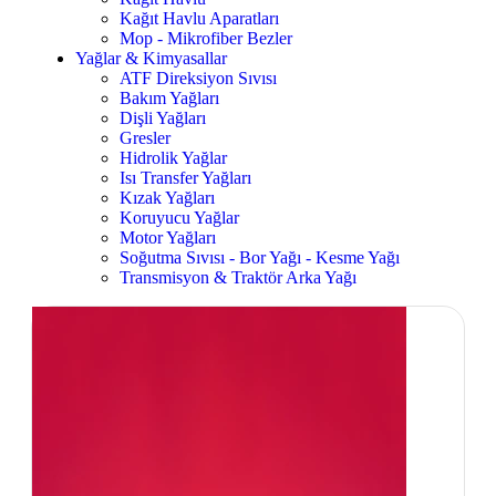
Kağıt Havlu Aparatları
Mop - Mikrofiber Bezler
Yağlar & Kimyasallar
ATF Direksiyon Sıvısı
Bakım Yağları
Dişli Yağları
Gresler
Hidrolik Yağlar
Isı Transfer Yağları
Kızak Yağları
Koruyucu Yağlar
Motor Yağları
Soğutma Sıvısı - Bor Yağı - Kesme Yağı
Transmisyon & Traktör Arka Yağı