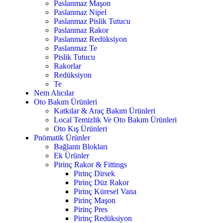
Paslanmaz Maşon
Paslanmaz Nipel
Paslanmaz Pislik Tutucu
Paslanmaz Rakor
Paslanmaz Redüksiyon
Paslanmaz Te
Pislik Tutucu
Rakorlar
Redüksiyon
Te
Nem Alıcılar
Oto Bakım Ürünleri
Katkılar & Araç Bakım Ürünleri
Local Temizlik Ve Oto Bakım Ürünleri
Oto Kış Ürünleri
Pnömatik Ürünler
Bağlantı Blokları
Ek Ürünler
Pirinç Rakor & Fittings
Pirinç Dirsek
Pirinç Düz Rakor
Pirinç Küresel Vana
Pirinç Maşon
Pirinç Pres
Pirinç Redüksiyon