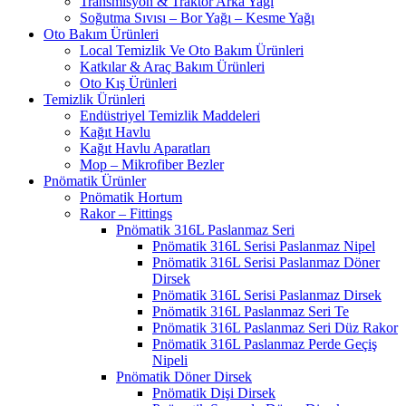
Transmisyon & Traktör Arka Yağı
Soğutma Sıvısı – Bor Yağı – Kesme Yağı
Oto Bakım Ürünleri
Local Temizlik Ve Oto Bakım Ürünleri
Katkılar & Araç Bakım Ürünleri
Oto Kış Ürünleri
Temizlik Ürünleri
Endüstriyel Temizlik Maddeleri
Kağıt Havlu
Kağıt Havlu Aparatları
Mop – Mikrofiber Bezler
Pnömatik Ürünler
Pnömatik Hortum
Rakor – Fittings
Pnömatik 316L Paslanmaz Seri
Pnömatik 316L Serisi Paslanmaz Nipel
Pnömatik 316L Serisi Paslanmaz Döner
Dirsek
Pnömatik 316L Serisi Paslanmaz Dirsek
Pnömatik 316L Paslanmaz Seri Te
Pnömatik 316L Paslanmaz Seri Düz Rakor
Pnömatik 316L Paslanmaz Perde Geçiş
Nipeli
Pnömatik Döner Dirsek
Pnömatik Dişi Dirsek