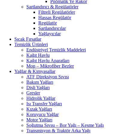
Pnömatik Ye Rakor
Şartlandırıcı & Regülatörler
Filtreli Regülatörler
Hassas Regülatör
Regülatör
Şartlandırıcılar
Yağlayıcılar
Sıcak Fırsatlar
Temizlik Ürünleri
Endüstriyel Temizlik Maddeleri
Kağıt Havlu
Kağıt Havlu Aparatları
Mop – Mikrofiber Bezler
Yağlar & Kimyasallar
ATF Direksiyon Sıvısı
Bakım Yağları
Dişli Yağları
Gresler
Hidrolik Yağlar
Isı Transfer Yağları
Kızak Yağları
Koruyucu Yağlar
Motor Yağları
Soğutma Sıvısı – Bor Yağı – Kesme Yağı
Transmisyon & Traktör Arka Yağı