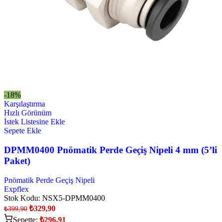
-18%
Karşılaştırma
Hızlı Görünüm
İstek Listesine Ekle
Sepete Ekle
DPMM0400 Pnömatik Perde Geçiş Nipeli 4 mm (5’li
Paket)
Pnömatik Perde Geçiş Nipeli
Expflex
Stok Kodu:
NSX5-DPMM0400
₺
329,90
₺
399,90
Sepette:
₺
296,91