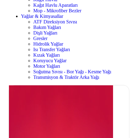
Kağıt Havlu Aparatları
Mop - Mikrofiber Bezler
Yağlar & Kimyasallar
ATF Direksiyon Sıvısı
Bakım Yağları
Dişli Yağları
Gresler
Hidrolik Yağlar
Isı Transfer Yağları
Kızak Yağları
Koruyucu Yağlar
Motor Yağları
Soğutma Sıvısı - Bor Yağı - Kesme Yağı
Transmisyon & Traktör Arka Yağı