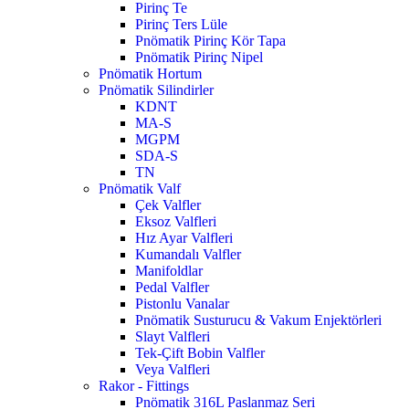
Pirinç Te
Pirinç Ters Lüle
Pnömatik Pirinç Kör Tapa
Pnömatik Pirinç Nipel
Pnömatik Hortum
Pnömatik Silindirler
KDNT
MA-S
MGPM
SDA-S
TN
Pnömatik Valf
Çek Valfler
Eksoz Valfleri
Hız Ayar Valfleri
Kumandalı Valfler
Manifoldlar
Pedal Valfler
Pistonlu Vanalar
Pnömatik Susturucu & Vakum Enjektörleri
Slayt Valfleri
Tek-Çift Bobin Valfler
Veya Valfleri
Rakor - Fittings
Pnömatik 316L Paslanmaz Seri