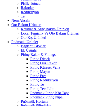
Pislik Tutucu
Rakorlar
Redüksiyon
Te
Nem Alıcılar
Oto Bakım Ürünleri
Katkılar & Araç Bakım Ürünleri
Local Temizlik Ve Oto Bakım Ürünleri
Oto Kış Ürünleri
Pnömatik Ürünler
Bağlantı Blokları
Ek Ürünler
Pirinç Rakor & Fittings
Pirinç Dirsek
Pirinç Düz Rakor
Pirinç Küresel Vana
Pirinç Maşon
Pirinç Pres
Pirinç Redüksiyon
Pirinç Te
Pirinç Ters Lüle
Pnömatik Pirinç Kör Tapa
Pnömatik Pirinç Nipel
Pnömatik Hortum
Pnömatik Silindirler