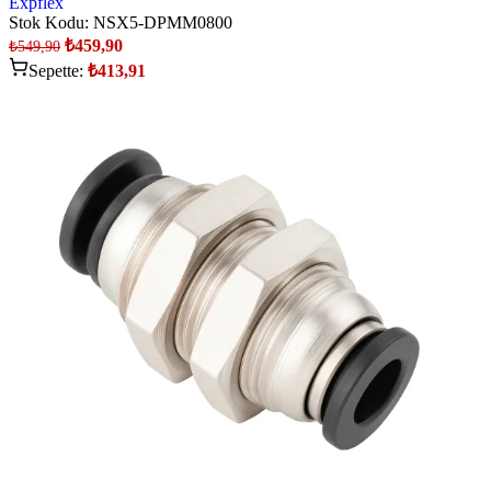
Expflex
Stok Kodu:
NSX5-DPMM0800
₺
459,90
₺
549,90
Sepette:
₺
413,91