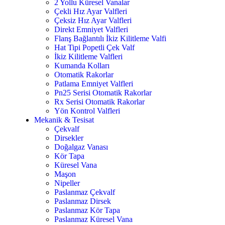
2 Yollu Küresel Vanalar
Çekli Hız Ayar Valfleri
Çeksiz Hız Ayar Valfleri
Direkt Emniyet Valfleri
Flanş Bağlantılı İkiz Kilitleme Valfi
Hat Tipi Popetli Çek Valf
İkiz Kilitleme Valfleri
Kumanda Kolları
Otomatik Rakorlar
Patlama Emniyet Valfleri
Pn25 Serisi Otomatik Rakorlar
Rx Serisi Otomatik Rakorlar
Yön Kontrol Valfleri
Mekanik & Tesisat
Çekvalf
Dirsekler
Doğalgaz Vanası
Kör Tapa
Küresel Vana
Maşon
Nipeller
Paslanmaz Çekvalf
Paslanmaz Dirsek
Paslanmaz Kör Tapa
Paslanmaz Küresel Vana