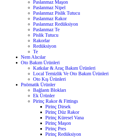
Paslanmaz Maşon
Paslanmaz Nipel
Paslanmaz Pislik Tutucu
Paslanmaz Rakor
Paslanmaz Redüksiyon
Paslanmaz Te
Pislik Tutucu
Rakorlar
Redüksiyon
Te
Nem Alıcılar
Oto Bakım Ürünleri
Katkılar & Araç Bakım Ürünleri
Local Temizlik Ve Oto Bakım Ürünleri
Oto Kış Ürünleri
Pnömatik Ürünler
Bağlantı Blokları
Ek Ürünler
Pirinç Rakor & Fittings
Pirinç Dirsek
Pirinç Düz Rakor
Pirinç Küresel Vana
Pirinç Maşon
Pirinç Pres
Pirinç Redüksiyon