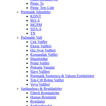
Pirinç Te
Pirinç Ters Lüle
Pnömatik Silindirler
KDNT
MA-S
MGPM
SDA-S
TN
Pnömatik Valf
Çek Valfler
Eksoz Valfleri
Hız Ayar Valfleri
Kumandalı Valfler
Manifoldlar
Pedal Valfler
Pistonlu Vanalar
Slayt Valfleri
Pnömatik Susturucu & Vakum Enjektörleri
Tek-Çift Bobin Valfler
Veya Valfleri
Şartlandırıcı & Regülatörler
Filtreli Regülatörler
Hassas Regülatör
Regülatör
Şartlandırıcılar