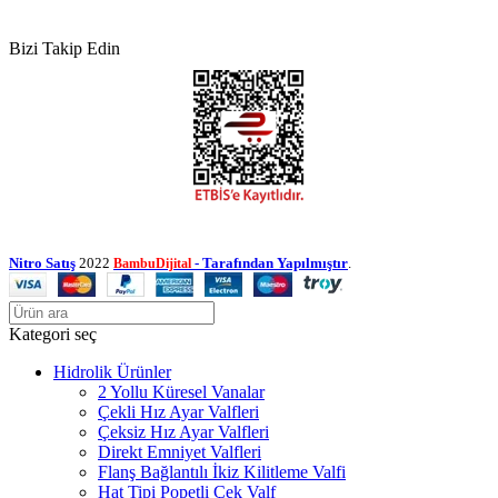
Bizi Takip Edin
Nitro Satış
2022
- Tarafından Yapılmıştır
.
BambuDijital
Kategori seç
Hidrolik Ürünler
2 Yollu Küresel Vanalar
Çekli Hız Ayar Valfleri
Çeksiz Hız Ayar Valfleri
Direkt Emniyet Valfleri
Flanş Bağlantılı İkiz Kilitleme Valfi
Hat Tipi Popetli Çek Valf