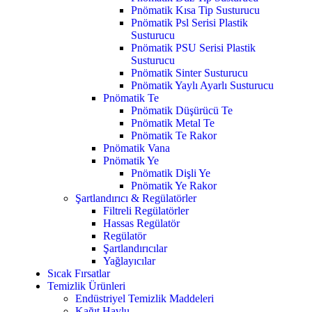
Pnömatik Kısa Tip Susturucu
Pnömatik Psl Serisi Plastik
Susturucu
Pnömatik PSU Serisi Plastik
Susturucu
Pnömatik Sinter Susturucu
Pnömatik Yaylı Ayarlı Susturucu
Pnömatik Te
Pnömatik Düşürücü Te
Pnömatik Metal Te
Pnömatik Te Rakor
Pnömatik Vana
Pnömatik Ye
Pnömatik Dişli Ye
Pnömatik Ye Rakor
Şartlandırıcı & Regülatörler
Filtreli Regülatörler
Hassas Regülatör
Regülatör
Şartlandırıcılar
Yağlayıcılar
Sıcak Fırsatlar
Temizlik Ürünleri
Endüstriyel Temizlik Maddeleri
Kağıt Havlu