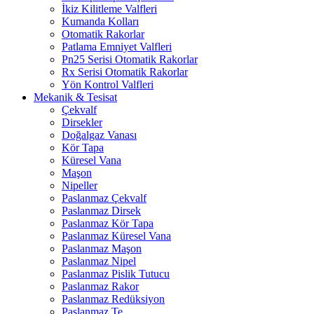
İkiz Kilitleme Valfleri
Kumanda Kolları
Otomatik Rakorlar
Patlama Emniyet Valfleri
Pn25 Serisi Otomatik Rakorlar
Rx Serisi Otomatik Rakorlar
Yön Kontrol Valfleri
Mekanik & Tesisat
Çekvalf
Dirsekler
Doğalgaz Vanası
Kör Tapa
Küresel Vana
Maşon
Nipeller
Paslanmaz Çekvalf
Paslanmaz Dirsek
Paslanmaz Kör Tapa
Paslanmaz Küresel Vana
Paslanmaz Maşon
Paslanmaz Nipel
Paslanmaz Pislik Tutucu
Paslanmaz Rakor
Paslanmaz Redüksiyon
Paslanmaz Te