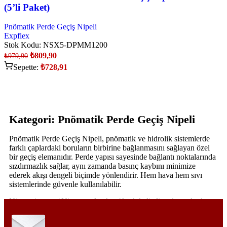
(5’li Paket)
Pnömatik Perde Geçiş Nipeli
Expflex
Stok Kodu:
NSX5-DPMM1200
₺
809,90
₺
979,90
Sepette:
₺
728,91
Kategori: Pnömatik Perde Geçiş Nipeli
Pnömatik Perde Geçiş Nipeli, pnömatik ve hidrolik sistemlerde
farklı çaplardaki boruların birbirine bağlanmasını sağlayan özel
bir geçiş elemanıdır. Perde yapısı sayesinde bağlantı noktalarında
sızdırmazlık sağlar, aynı zamanda basınç kaybını minimize
ederek akışı dengeli biçimde yönlendirir. Hem hava hem sıvı
sistemlerinde güvenle kullanılabilir.
Nitrosatis.com / Nitroper olarak, yüksek kaliteli malzemelerden
üretilmiş, 10 bar (145 psi) basınca dayanıklı Pnömatik Perde
Geçiş Nipeli modelleri sunuyoruz. Bu ürünler, otomasyon