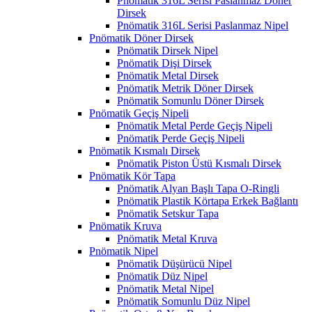
Pnömatik 316L Serisi Paslanmaz Döner
Dirsek
Pnömatik 316L Serisi Paslanmaz Nipel
Pnömatik Döner Dirsek
Pnömatik Dirsek Nipel
Pnömatik Dişi Dirsek
Pnömatik Metal Dirsek
Pnömatik Metrik Döner Dirsek
Pnömatik Somunlu Döner Dirsek
Pnömatik Geçiş Nipeli
Pnömatik Metal Perde Geçiş Nipeli
Pnömatik Perde Geçiş Nipeli
Pnömatik Kısmalı Dirsek
Pnömatik Piston Üstü Kısmalı Dirsek
Pnömatik Kör Tapa
Pnömatik Alyan Başlı Tapa O-Ringli
Pnömatik Plastik Körtapa Erkek Bağlantı
Pnömatik Setskur Tapa
Pnömatik Kruva
Pnömatik Metal Kruva
Pnömatik Nipel
Pnömatik Düşürücü Nipel
Pnömatik Düz Nipel
Pnömatik Metal Nipel
Pnömatik Somunlu Düz Nipel