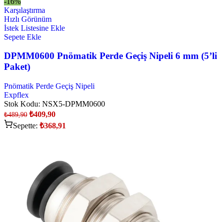
-16%
Karşılaştırma
Hızlı Görünüm
İstek Listesine Ekle
Sepete Ekle
DPMM0600 Pnömatik Perde Geçiş Nipeli 6 mm (5’li
Paket)
Pnömatik Perde Geçiş Nipeli
Expflex
Stok Kodu:
NSX5-DPMM0600
₺
409,90
₺
489,90
Sepette:
₺
368,91