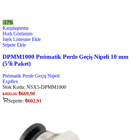
-17%
Karşılaştırma
Hızlı Görünüm
İstek Listesine Ekle
Sepete Ekle
DPMM1000 Pnömatik Perde Geçiş Nipeli 10 mm
(5’li Paket)
Pnömatik Perde Geçiş Nipeli
Expflex
Stok Kodu:
NSX5-DPMM1000
₺
669,90
₺
809,90
Sepette:
₺
602,91