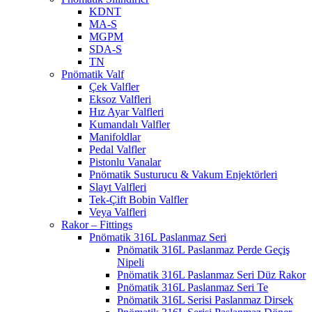
KDNT
MA-S
MGPM
SDA-S
TN
Pnömatik Valf
Çek Valfler
Eksoz Valfleri
Hız Ayar Valfleri
Kumandalı Valfler
Manifoldlar
Pedal Valfler
Pistonlu Vanalar
Pnömatik Susturucu & Vakum Enjektörleri
Slayt Valfleri
Tek-Çift Bobin Valfler
Veya Valfleri
Rakor – Fittings
Pnömatik 316L Paslanmaz Seri
Pnömatik 316L Paslanmaz Perde Geçiş
Nipeli
Pnömatik 316L Paslanmaz Seri Düz Rakor
Pnömatik 316L Paslanmaz Seri Te
Pnömatik 316L Serisi Paslanmaz Dirsek