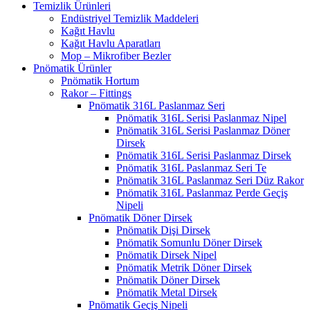
Temizlik Ürünleri
Endüstriyel Temizlik Maddeleri
Kağıt Havlu
Kağıt Havlu Aparatları
Mop – Mikrofiber Bezler
Pnömatik Ürünler
Pnömatik Hortum
Rakor – Fittings
Pnömatik 316L Paslanmaz Seri
Pnömatik 316L Serisi Paslanmaz Nipel
Pnömatik 316L Serisi Paslanmaz Döner
Dirsek
Pnömatik 316L Serisi Paslanmaz Dirsek
Pnömatik 316L Paslanmaz Seri Te
Pnömatik 316L Paslanmaz Seri Düz Rakor
Pnömatik 316L Paslanmaz Perde Geçiş
Nipeli
Pnömatik Döner Dirsek
Pnömatik Dişi Dirsek
Pnömatik Somunlu Döner Dirsek
Pnömatik Dirsek Nipel
Pnömatik Metrik Döner Dirsek
Pnömatik Döner Dirsek
Pnömatik Metal Dirsek
Pnömatik Geçiş Nipeli