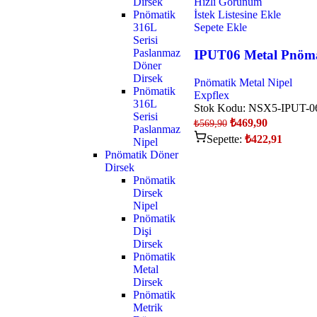
Dirsek
Hızlı Görünüm
Pnömatik
İstek Listesine Ekle
316L
Sepete Ekle
Serisi
Paslanmaz
IPUT06 Metal Pnömat
Döner
Dirsek
Pnömatik Metal Nipel
Pnömatik
Expflex
316L
Stok Kodu:
NSX5-IPUT-0
Serisi
₺
469,90
₺
569,90
Paslanmaz
Sepette:
₺
422,91
Nipel
Pnömatik Döner
Dirsek
Pnömatik
Dirsek
Nipel
Pnömatik
Dişi
Dirsek
Pnömatik
Metal
Dirsek
Pnömatik
Metrik