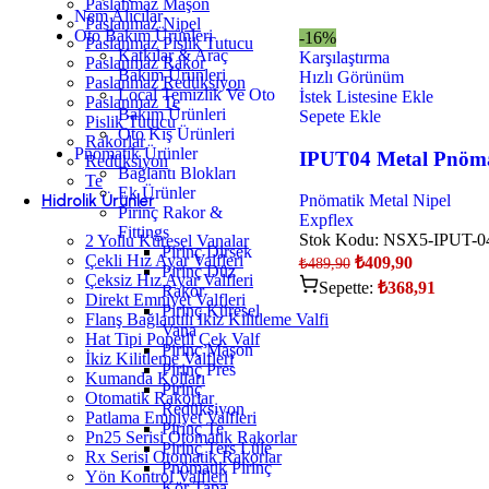
Paslanmaz Maşon
Nem Alıcılar
Paslanmaz Nipel
Oto Bakım Ürünleri
-16%
Paslanmaz Pislik Tutucu
Katkılar & Araç
Karşılaştırma
Paslanmaz Rakor
Bakım Ürünleri
Hızlı Görünüm
Paslanmaz Redüksiyon
Local Temizlik Ve Oto
İstek Listesine Ekle
Paslanmaz Te
Bakım Ürünleri
Sepete Ekle
Pislik Tutucu
Oto Kış Ürünleri
Rakorlar
Pnömatik Ürünler
IPUT04 Metal Pnömat
Redüksiyon
Bağlantı Blokları
Te
Ek Ürünler
Hidrolik Ürünler
Pnömatik Metal Nipel
Pirinç Rakor &
Expflex
Fittings
Stok Kodu:
NSX5-IPUT-0
2 Yollu Küresel Vanalar
Pirinç Dirsek
Çekli Hız Ayar Valfleri
₺
409,90
₺
489,90
Pirinç Düz
Çeksiz Hız Ayar Valfleri
Sepette:
₺
368,91
Rakor
Direkt Emniyet Valfleri
Pirinç Küresel
Flanş Bağlantılı İkiz Kilitleme Valfi
Vana
Hat Tipi Popetli Çek Valf
Pirinç Maşon
İkiz Kilitleme Valfleri
Pirinç Pres
Kumanda Kolları
Pirinç
Otomatik Rakorlar
Redüksiyon
Patlama Emniyet Valfleri
Pirinç Te
Pn25 Serisi Otomatik Rakorlar
Pirinç Ters Lüle
Rx Serisi Otomatik Rakorlar
Pnömatik Pirinç
Yön Kontrol Valfleri
Kör Tapa