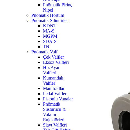
Pnömatik Pirinç
Nipel
Pnömatik Hortum
Pnömatik Silindirler
KDNT
MA-S
MGPM
SDA-S
TN
Pnömatik Valf
Çek Valfler
Eksoz Valfleri
Hız Ayar
Valfleri
Kumandalı
Valfler
Manifoldlar
Pedal Valfler
Pistonlu Vanalar
Pnömatik
Susturucu &
Vakum
Enjektörleri
Slayt Valfleri