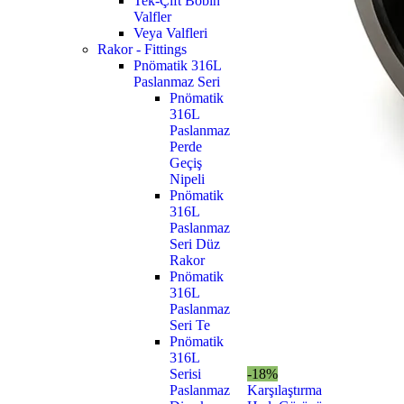
Tek-Çift Bobin
Valfler
Veya Valfleri
Rakor - Fittings
Pnömatik 316L
Paslanmaz Seri
Pnömatik
316L
Paslanmaz
Perde
Geçiş
Nipeli
Pnömatik
316L
Paslanmaz
Seri Düz
Rakor
Pnömatik
316L
Paslanmaz
Seri Te
Pnömatik
316L
Serisi
-18%
Paslanmaz
Karşılaştırma