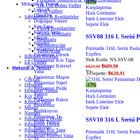
-17%
Mekanik & Tesisat
Tek-Çift Bobin Valfler
Karşılaştırma
Çekvalf
Veya Valfleri
Hızlı Görünüm
Dirsekler
Şartlandırıcı & Regülatörler
İstek Listesine Ekle
Doğalgaz Vanası
Sepete Ekle
Kör Tapa
Filtreli Regülatörler
Küresel Vana
Hassas Regülatör
SSV08 316 L Serisi 
Maşon
Regülatör
Nipeller
Şartlandırıcılar
Pnömatik 316L Serisi Pasl
Paslanmaz Çekvalf
Yağlayıcılar
Expflex
Paslanmaz Dirsek
Bağlantı Blokları
Stok Kodu:
NS-SSV-08
Paslanmaz Kör Tapa
Ek Ürünler
Paslanmaz Küresel
₺
689,90
₺
829,90
Mekanik & Tesisat
Vana
Sepette:
₺
620,91
Paslanmaz Maşon
Çekvalf
Paslanmaz Nipel
Dirsekler
-17%
Paslanmaz Pislik
Doğalgaz Vanası
Karşılaştırma
Tutucu
Kör Tapa
Hızlı Görünüm
Paslanmaz Rakor
Küresel Vana
İstek Listesine Ekle
Paslanmaz
Maşon
Sepete Ekle
Redüksiyon
Nipeller
Paslanmaz Te
Paslanmaz Çekvalf
SSV10 316 L Serisi 
Pislik Tutucu
Paslanmaz Dirsek
Rakorlar
Paslanmaz Kör Tapa
Pnömatik 316L Serisi Pasl
Redüksiyon
Paslanmaz Küresel Vana
Expflex
Te