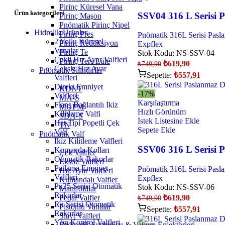
Pirinç Küresel Vana
Ürün kategorileri
SSV04 316 L Serisi 
Pirinç Maşon
Pnömatik Pirinç Nipel
Hidrolik Ürünler
Pirinç Pres
Pnömatik 316L Serisi Pasl
2 Yollu Küresel
Pirinç Redüksiyon
Expflex
Vanalar
Pirinç Te
Stok Kodu:
NS-SSV-04
Çekli Hız Ayar Valfleri
Pirinç Ters Lüle
₺
619,90
₺
749,90
Çeksiz Hız Ayar
Pnömatik Silindirler
Sepette:
₺
557,91
Valfleri
Direkt Emniyet
KDNT
-17%
Valfleri
MA-S
Karşılaştırma
Flanş Bağlantılı İkiz
MGPM
Hızlı Görünüm
Kilitleme Valfi
SDA-S
İstek Listesine Ekle
Hat Tipi Popetli Çek
TN
Sepete Ekle
Valf
Pnömatik Valf
İkiz Kilitleme Valfleri
SSV06 316 L Serisi 
Kumanda Kolları
Çek Valfler
Otomatik Rakorlar
Eksoz Valfleri
Patlama Emniyet
Pnömatik 316L Serisi Pasl
Hız Ayar Valfleri
Valfleri
Expflex
Kumandalı Valfler
Pn25 Serisi Otomatik
Stok Kodu:
NS-SSV-06
Manifoldlar
Rakorlar
Pedal Valfler
₺
619,90
₺
749,90
Rx Serisi Otomatik
Pistonlu Vanalar
Sepette:
₺
557,91
Rakorlar
Slayt Valfleri
Yön Kontrol Valfleri
Pnömatik Susturucu & Vakum Enjektörleri