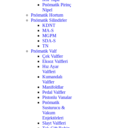
Pnömatik Pirinç
Nipel
Pnömatik Hortum
Pnömatik Silindirler
KDNT
MA-S
MGPM
SDA-S
TN
Pnömatik Valf
Çek Valfler
Eksoz Valfleri
Hız Ayar
Valfleri
Kumandalı
Valfler
Manifoldlar
Pedal Valfler
Pistonlu Vanalar
Pnömatik
Susturucu &
Vakum
Enjektörleri
Slayt Valfleri