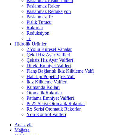
Paslanmaz Pislik Tutucu
Paslanmaz Rakor
Paslanmaz Redüksiyon
Paslanmaz Te
Pislik Tutucu
Rakorlar
Redüksiyon
Te
Hidrolik Ürünler
2 Yollu Küresel Vanalar
Çekli Hız Ayar Valfleri
Çeksiz Hız Ayar Valfleri
Direkt Emniyet Valfleri
Flanş Bağlantılı İkiz Kilitleme Valfi
Hat Tipi Popetli Çek Valf
İkiz Kilitleme Valfleri
Kumanda Kolları
Otomatik Rakorlar
Patlama Emniyet Valfleri
Pn25 Serisi Otomatik Rakorlar
Rx Serisi Otomatik Rakorlar
Yön Kontrol Valfleri
Anasayfa
Mağaza