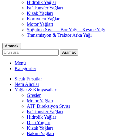
Hidrolik Yağlar
Isı Transfer Yağları
Kızak Yağları
Koruyucu Yağlar
Motor Yağları
Soğutma Sıvısı – Bor Yağı – Kesme Yağı
Transmisyon & Traktör Arka Yağı
Aramak
Aramak
Menü
Kategoriler
Sıcak Fırsatlar
Nem Alıcılar
Yağlar & Kimyasallar
Gresler
Motor Yağları
ATF Direksiyon Sıvısı
Isı Transfer Yağları
Hidrolik Yağlar
Dişli Yağları
Kızak Yağları
Bakım Yağları