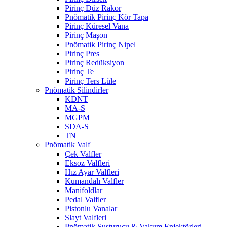
Pirinç Düz Rakor
Pnömatik Pirinç Kör Tapa
Pirinç Küresel Vana
Pirinç Maşon
Pnömatik Pirinç Nipel
Pirinç Pres
Pirinç Redüksiyon
Pirinç Te
Pirinç Ters Lüle
Pnömatik Silindirler
KDNT
MA-S
MGPM
SDA-S
TN
Pnömatik Valf
Çek Valfler
Eksoz Valfleri
Hız Ayar Valfleri
Kumandalı Valfler
Manifoldlar
Pedal Valfler
Pistonlu Vanalar
Slayt Valfleri
Pnömatik Susturucu & Vakum Enjektörleri