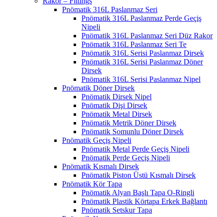
Rakor – Fittings
Pnömatik 316L Paslanmaz Seri
Pnömatik 316L Paslanmaz Perde Geçiş
Nipeli
Pnömatik 316L Paslanmaz Seri Düz Rakor
Pnömatik 316L Paslanmaz Seri Te
Pnömatik 316L Serisi Paslanmaz Dirsek
Pnömatik 316L Serisi Paslanmaz Döner
Dirsek
Pnömatik 316L Serisi Paslanmaz Nipel
Pnömatik Döner Dirsek
Pnömatik Dirsek Nipel
Pnömatik Dişi Dirsek
Pnömatik Metal Dirsek
Pnömatik Metrik Döner Dirsek
Pnömatik Somunlu Döner Dirsek
Pnömatik Geçiş Nipeli
Pnömatik Metal Perde Geçiş Nipeli
Pnömatik Perde Geçiş Nipeli
Pnömatik Kısmalı Dirsek
Pnömatik Piston Üstü Kısmalı Dirsek
Pnömatik Kör Tapa
Pnömatik Alyan Başlı Tapa O-Ringli
Pnömatik Plastik Körtapa Erkek Bağlantı
Pnömatik Setskur Tapa