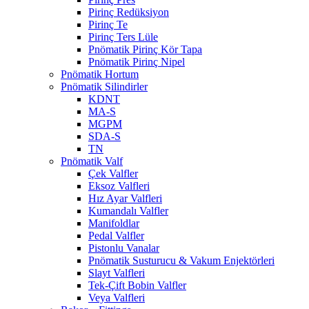
Pirinç Redüksiyon
Pirinç Te
Pirinç Ters Lüle
Pnömatik Pirinç Kör Tapa
Pnömatik Pirinç Nipel
Pnömatik Hortum
Pnömatik Silindirler
KDNT
MA-S
MGPM
SDA-S
TN
Pnömatik Valf
Çek Valfler
Eksoz Valfleri
Hız Ayar Valfleri
Kumandalı Valfler
Manifoldlar
Pedal Valfler
Pistonlu Vanalar
Pnömatik Susturucu & Vakum Enjektörleri
Slayt Valfleri
Tek-Çift Bobin Valfler
Veya Valfleri