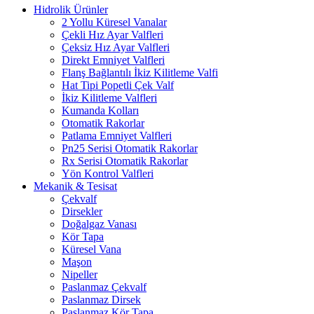
Hidrolik Ürünler
2 Yollu Küresel Vanalar
Çekli Hız Ayar Valfleri
Çeksiz Hız Ayar Valfleri
Direkt Emniyet Valfleri
Flanş Bağlantılı İkiz Kilitleme Valfi
Hat Tipi Popetli Çek Valf
İkiz Kilitleme Valfleri
Kumanda Kolları
Otomatik Rakorlar
Patlama Emniyet Valfleri
Pn25 Serisi Otomatik Rakorlar
Rx Serisi Otomatik Rakorlar
Yön Kontrol Valfleri
Mekanik & Tesisat
Çekvalf
Dirsekler
Doğalgaz Vanası
Kör Tapa
Küresel Vana
Maşon
Nipeller
Paslanmaz Çekvalf
Paslanmaz Dirsek
Paslanmaz Kör Tapa