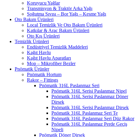
Koruyucu Yağlar
Transmisyon & Traktör Arka Yağı
Soğutma Sıvısı – Bor Yağı – Kesme Yağı
Oto Bakım Ürünleri
Local Temizlik Ve Oto Bakım Ürünleri
Katkılar & Araç Bakım Ürünleri
Oto Kış Ürünleri
Temizlik Ürünleri
Endüstriyel Temizlik Maddeleri
Kağıt Havlu
Kağıt Havlu Aparatları
Mop – Mikrofiber Bezler
Pnömatik Ürünler
Pnömatik Hortum
Rakor – Fittings
Pnömatik 316L Paslanmaz Seri
Pnömatik 316L Serisi Paslanmaz Nipel
Pnömatik 316L Serisi Paslanmaz Döner
Dirsek
Pnömatik 316L Serisi Paslanmaz Dirsek
Pnömatik 316L Paslanmaz Seri Te
Pnömatik 316L Paslanmaz Seri Düz Rakor
Pnömatik 316L Paslanmaz Perde Geçiş
Nipeli
Pnömatik Döner Dirsek