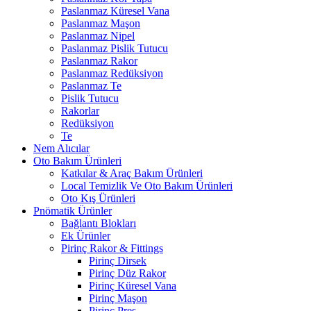
Paslanmaz Küresel Vana
Paslanmaz Maşon
Paslanmaz Nipel
Paslanmaz Pislik Tutucu
Paslanmaz Rakor
Paslanmaz Redüksiyon
Paslanmaz Te
Pislik Tutucu
Rakorlar
Redüksiyon
Te
Nem Alıcılar
Oto Bakım Ürünleri
Katkılar & Araç Bakım Ürünleri
Local Temizlik Ve Oto Bakım Ürünleri
Oto Kış Ürünleri
Pnömatik Ürünler
Bağlantı Blokları
Ek Ürünler
Pirinç Rakor & Fittings
Pirinç Dirsek
Pirinç Düz Rakor
Pirinç Küresel Vana
Pirinç Maşon
Pirinç Pres