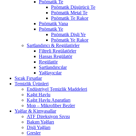
Pnömatik Te
Pnömatik Düşürücü Te
Pnömatik Metal Te
Pnömatik Te Rakor
Pnömatik Vana
Pnömatik Ye
Pnömatik Dişli Ye
Pnömatik Ye Rakor
Şartlandırıcı & Regülatörler
Filtreli Regülatörler
Hassas Regülatör
Regülatör
Şartlandırıcılar
Yağlayıcılar
Sıcak Fırsatlar
Temizlik Ürünleri
Endüstriyel Temizlik Maddeleri
Kağıt Havlu
Kağıt Havlu Aparatları
Mop – Mikrofiber Bezler
Yağlar & Kimyasallar
ATF Direksiyon Sıvısı
Bakım Yağları
Dişli Yağları
Gresler