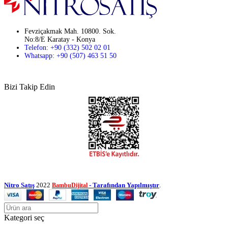
Fevziçakmak Mah. 10800. Sok.
No:8/E Karatay - Konya
Telefon: +90 (332) 502 02 01
Whatsapp: +90 (507) 463 51 50
Bizi Takip Edin
Nitro Satış
2022
- Tarafından Yapılmıştır
.
BambuDijital
Kategori seç