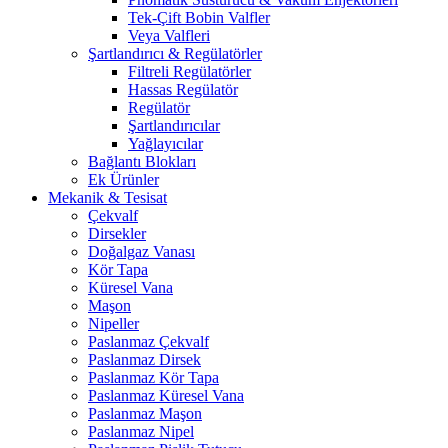
Tek-Çift Bobin Valfler
Veya Valfleri
Şartlandırıcı & Regülatörler
Filtreli Regülatörler
Hassas Regülatör
Regülatör
Şartlandırıcılar
Yağlayıcılar
Bağlantı Blokları
Ek Ürünler
Mekanik & Tesisat
Çekvalf
Dirsekler
Doğalgaz Vanası
Kör Tapa
Küresel Vana
Maşon
Nipeller
Paslanmaz Çekvalf
Paslanmaz Dirsek
Paslanmaz Kör Tapa
Paslanmaz Küresel Vana
Paslanmaz Maşon
Paslanmaz Nipel