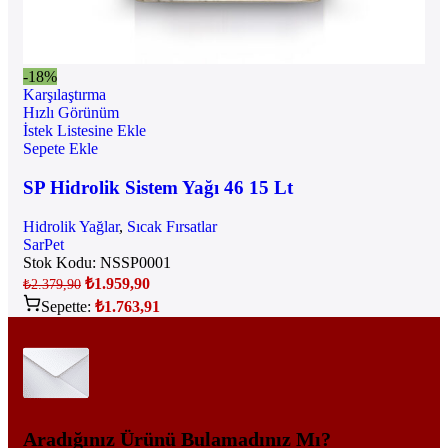
-18%
Karşılaştırma
Hızlı Görünüm
İstek Listesine Ekle
Sepete Ekle
SP Hidrolik Sistem Yağı 46 15 Lt
Hidrolik Yağlar
,
Sıcak Fırsatlar
SarPet
Stok Kodu:
NSSP0001
₺
1.959,90
₺
2.379,90
Sepette:
₺
1.763,91
Aradığınız Ürünü Bulamadınız Mı?