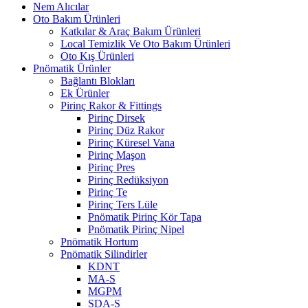
Nem Alıcılar
Oto Bakım Ürünleri
Katkılar & Araç Bakım Ürünleri
Local Temizlik Ve Oto Bakım Ürünleri
Oto Kış Ürünleri
Pnömatik Ürünler
Bağlantı Blokları
Ek Ürünler
Pirinç Rakor & Fittings
Pirinç Dirsek
Pirinç Düz Rakor
Pirinç Küresel Vana
Pirinç Maşon
Pirinç Pres
Pirinç Redüksiyon
Pirinç Te
Pirinç Ters Lüle
Pnömatik Pirinç Kör Tapa
Pnömatik Pirinç Nipel
Pnömatik Hortum
Pnömatik Silindirler
KDNT
MA-S
MGPM
SDA-S