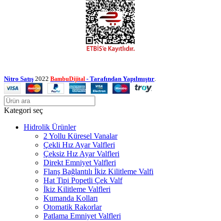
Nitro Satış
2022
- Tarafından Yapılmıştır
.
BambuDijital
Kategori seç
Hidrolik Ürünler
2 Yollu Küresel Vanalar
Çekli Hız Ayar Valfleri
Çeksiz Hız Ayar Valfleri
Direkt Emniyet Valfleri
Flanş Bağlantılı İkiz Kilitleme Valfi
Hat Tipi Popetli Çek Valf
İkiz Kilitleme Valfleri
Kumanda Kolları
Otomatik Rakorlar
Patlama Emniyet Valfleri