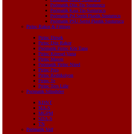
Pnömatik Düz Tip Susturucu
Pnömatik Kısa Tip Susturucu
Pnömatik Psl Serisi Plastik Susturucu
Pnömatik PSU Serisi Plastik Susturucu
Pirinç Rakor & Fittings
Pirinç Dirsek
Pirinç Düz Rakor
Pnömatik Pirinç Kör Tapa
Pirinç Küresel Vana
Pirinç Maşon
Pnömatik Pirinç Nipel
Pirinç Pres
Pirinç Redüksiyon
Pirinç Te
Pirinç Ters Lüle
Pnömatik Silindirler
KDNT
MA-S
MGPM
SDA-S
TN
Pnömatik Valf