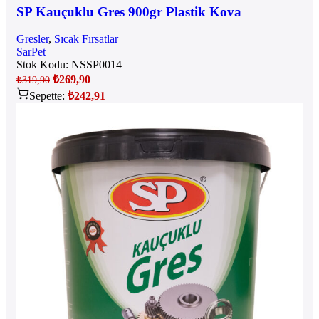
SP Kauçuklu Gres 900gr Plastik Kova
Gresler
,
Sıcak Fırsatlar
SarPet
Stok Kodu:
NSSP0014
₺
269,90
₺
319,90
Sepette:
₺
242,91