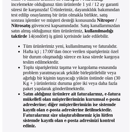
incelemekte olduğunuz tüm ürünlerde 1 yıl / 12 ay garanti
süresi ile karşınızda! Ürünlerimiz, dayanıklılık bakımından
test edilip onaylanmış bir ürün olmakla birlikte, satış
sonrası işlemler ve müşteri desteği konusunda
Nitroper /
Nitrosatış
güvencesi kapsamındadır. Satış kanallarımızdan
satın almış olduğunuz tüm ürünlerimiz,
kullanılmadığı
taktirde
14(ondört) iş günü içerisinde iade edilebilir.
Tüm ürünlerimiz yeni, kullanılmamış ve faturalıdır.
Hafta içi ; 17:00’dan önce verilen siparişleriniz özel
bir durum oluşmadığı sürece en kısa sürede kargoya
teslim edilmektedir.
Toplu siparişleriniz taşıma ve kargolama esnasında
problem yaratmayacak şekilde birleştirilebilir veya
ağırlığı bir kişinin taşıyacağı yükün üstünde olan (30
Kg + ) ürünleriniz duruma göre iki veya daha fazla
paket yapılarak gönderilmektedir.
Satın aldığınız ürünlere ait faturalarınız, e-fatura
mükellefi olan müşterilerimizin kurumsal e-posta
adreslerine; diğer müşterilerimizin ise sistemde
kayıtlı olan e-posta adreslerine iletilmektedir.
Faturalarınız size ulaştırabilmemiz için lütfen
sistemde kayıtlı olan e-posta adresinizi kontrol
ediniz.