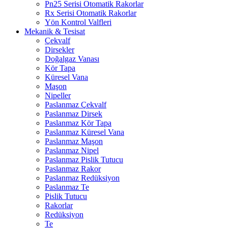
Pn25 Serisi Otomatik Rakorlar
Rx Serisi Otomatik Rakorlar
Yön Kontrol Valfleri
Mekanik & Tesisat
Çekvalf
Dirsekler
Doğalgaz Vanası
Kör Tapa
Küresel Vana
Maşon
Nipeller
Paslanmaz Çekvalf
Paslanmaz Dirsek
Paslanmaz Kör Tapa
Paslanmaz Küresel Vana
Paslanmaz Maşon
Paslanmaz Nipel
Paslanmaz Pislik Tutucu
Paslanmaz Rakor
Paslanmaz Redüksiyon
Paslanmaz Te
Pislik Tutucu
Rakorlar
Redüksiyon
Te