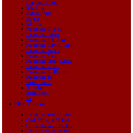
Doğalgaz Vanası
Kör Tapa
Küresel Vana
Maşon
Nipeller
Paslanmaz Çekvalf
Paslanmaz Dirsek
Paslanmaz Kör Tapa
Paslanmaz Küresel Vana
Paslanmaz Maşon
Paslanmaz Nipel
Paslanmaz Pislik Tutucu
Paslanmaz Rakor
Paslanmaz Redüksiyon
Paslanmaz Te
Pislik Tutucu
Rakorlar
Redüksiyon
Te
Hidrolik Ürünler
2 Yollu Küresel Vanalar
Çekli Hız Ayar Valfleri
Çeksiz Hız Ayar Valfleri
Direkt Emniyet Valfleri