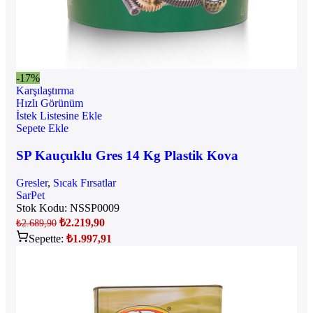
-17%
Karşılaştırma
Hızlı Görünüm
İstek Listesine Ekle
Sepete Ekle
SP Kauçuklu Gres 14 Kg Plastik Kova
Gresler
,
Sıcak Fırsatlar
SarPet
Stok Kodu:
NSSP0009
₺
2.219,90
₺
2.689,90
Sepette:
₺
1.997,91