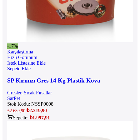
-17%
Karşılaştırma
Hızlı Görünüm
İstek Listesine Ekle
Sepete Ekle
SP Kırmızı Gres 14 Kg Plastik Kova
Gresler
,
Sıcak Fırsatlar
SarPet
Stok Kodu:
NSSP0008
₺
2.219,90
₺
2.689,90
Sepette:
₺
1.997,91