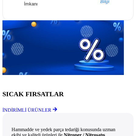
Bilgi
İmkanı
Göz Atmayı Unutmayın
SICAK FIRSATLAR
İNDİRİMLİ ÜRÜNLER
Hammadde ve yedek parça tedariği konusunda uzman
ekibi ve kaliteli ürünleri ile
Nitroper / Nitrosatış
,