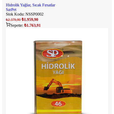
Hidrolik Yağlar
,
Sıcak Fırsatlar
SarPet
Stok Kodu:
NSSP0002
₺
1.959,90
₺
2.379,90
Sepette:
₺
1.763,91