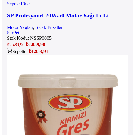
Sepete Ekle
SP Profesyonel 20W/50 Motor Yağı 15 Lt
Motor Yağları
,
Sıcak Fırsatlar
SarPet
Stok Kodu:
NSSP0005
₺
2.059,90
₺
2.489,90
Sepette:
₺
1.853,91