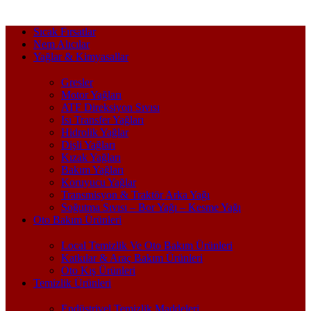
Sıcak Fırsatlar
Nem Alıcılar
Yağlar & Kimyasallar
Gresler
Motor Yağları
ATF Direksiyon Sıvısı
Isı Transfer Yağları
Hidrolik Yağlar
Dişli Yağları
Kızak Yağları
Bakım Yağları
Koruyucu Yağlar
Transmisyon & Traktör Arka Yağı
Soğutma Sıvısı – Bor Yağı – Kesme Yağı
Oto Bakım Ürünleri
Local Temizlik Ve Oto Bakım Ürünleri
Katkılar & Araç Bakım Ürünleri
Oto Kış Ürünleri
Temizlik Ürünleri
Endüstriyel Temizlik Maddeleri