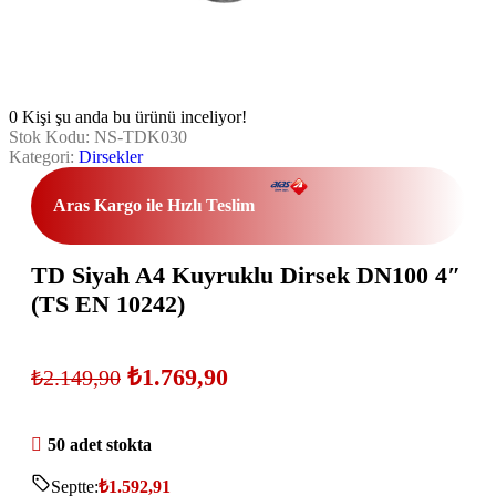
0
Kişi şu anda bu ürünü inceliyor!
Stok Kodu:
NS-TDK030
Kategori:
Dirsekler
Aras Kargo ile Hızlı Teslim
TD Siyah A4 Kuyruklu Dirsek DN100 4″
(TS EN 10242)
₺
1.769,90
₺
2.149,90
50 adet stokta
Septte:
₺
1.592,91