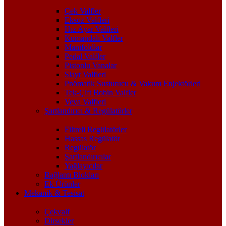
Çek Valfler
Eksoz Valfleri
Hız Ayar Valfleri
Kumandalı Valfler
Manifoldlar
Pedal Valfler
Pistonlu Vanalar
Slayt Valfleri
Pnömatik Susturucu & Vakum Enjektörleri
Tek-Çift Bobin Valfler
Veya Valfleri
Şartlandırıcı & Regülatörler
Filtreli Regülatörler
Hassas Regülatör
Regülatör
Şartlandırıcılar
Yağlayıcılar
Bağlantı Blokları
Ek Ürünler
Mekanik & Tesisat
Çekvalf
Dirsekler