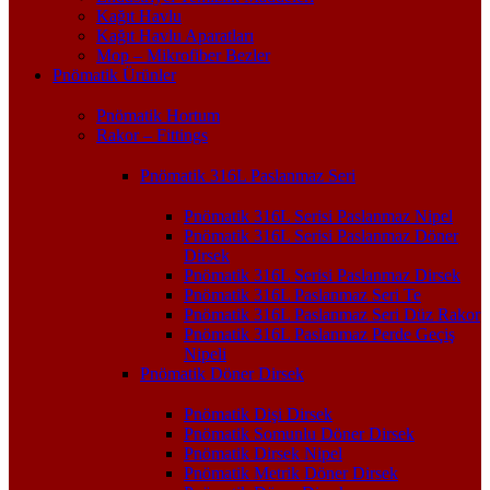
Kağıt Havlu
Kağıt Havlu Aparatları
Mop – Mikrofiber Bezler
Pnömatik Ürünler
Pnömatik Hortum
Rakor – Fittings
Pnömatik 316L Paslanmaz Seri
Pnömatik 316L Serisi Paslanmaz Nipel
Pnömatik 316L Serisi Paslanmaz Döner
Dirsek
Pnömatik 316L Serisi Paslanmaz Dirsek
Pnömatik 316L Paslanmaz Seri Te
Pnömatik 316L Paslanmaz Seri Düz Rakor
Pnömatik 316L Paslanmaz Perde Geçiş
Nipeli
Pnömatik Döner Dirsek
Pnömatik Dişi Dirsek
Pnömatik Somunlu Döner Dirsek
Pnömatik Dirsek Nipel
Pnömatik Metrik Döner Dirsek