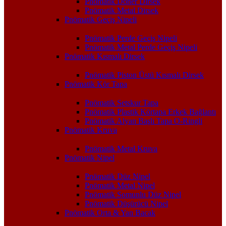
Pnömatik Döner Dirsek
Pnömatik Metal Dirsek
Pnömatik Geçiş Nipeli
Pnömatik Perde Geçiş Nipeli
Pnömatik Metal Perde Geçiş Nipeli
Pnömatik Kısmalı Dirsek
Pnömatik Piston Üstü Kısmalı Dirsek
Pnömatik Kör Tapa
Pnömatik Setskur Tapa
Pnömatik Plastik Körtapa Erkek Bağlantı
Pnömatik Alyan Başlı Tapa O-Ringli
Pnömatik Kruva
Pnömatik Metal Kruva
Pnömatik Nipel
Pnömatik Düz Nipel
Pnömatik Metal Nipel
Pnömatik Somunlu Düz Nipel
Pnömatik Düşürücü Nipel
Pnömatik Orta & Yan Bacak