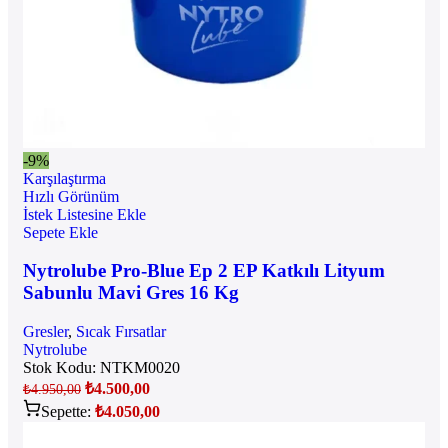
-9%
Karşılaştırma
Hızlı Görünüm
İstek Listesine Ekle
Sepete Ekle
Nytrolube Pro-Blue Ep 2 EP Katkılı Lityum
Sabunlu Mavi Gres 16 Kg
Gresler
,
Sıcak Fırsatlar
Nytrolube
Stok Kodu:
NTKM0020
₺
4.500,00
₺
4.950,00
Sepette:
₺
4.050,00