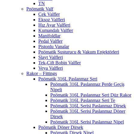
TN
Pnömatik Valf
Çek Valfler
Eksoz Valfleri
Hız Ayar Valfleri
Kumandalı Valfler
Manifoldlar
Pedal Valfler
Pistonlu Vanalar
Pnömatik Susturucu & Vakum Enjektörleri
Slayt Valfleri
Tek-Çift Bobin Valfler
Veya Valfleri
Rakor – Fittings
Pnömatik 316L Paslanmaz Seri
Pnömatik 316L Paslanmaz Perde Geçiş
Nipeli
Pnömatik 316L Paslanmaz Seri Düz Rakor
Pnömatik 316L Paslanmaz Seri Te
Pnömatik 316L Serisi Paslanmaz Dirsek
Pnömatik 316L Serisi Paslanmaz Döner
Dirsek
Pnömatik 316L Serisi Paslanmaz Nipel
Pnömatik Döner Dirsek
Pnömatik Dirsek Nipel