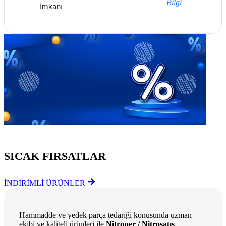
Bilgi
İmkanı
Göz Atmayı Unutmayın
SICAK FIRSATLAR
İNDİRİMLİ ÜRÜNLER
Hammadde ve yedek parça tedariği konusunda uzman
ekibi ve kaliteli ürünleri ile
Nitroper / Nitrosatış
,