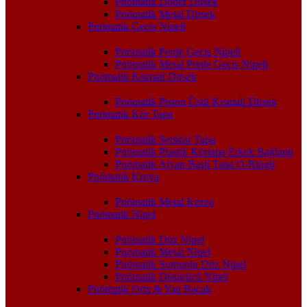
Pnömatik Döner Dirsek
Pnömatik Metal Dirsek
Pnömatik Geçiş Nipeli
Pnömatik Perde Geçiş Nipeli
Pnömatik Metal Perde Geçiş Nipeli
Pnömatik Kısmalı Dirsek
Pnömatik Piston Üstü Kısmalı Dirsek
Pnömatik Kör Tapa
Pnömatik Setskur Tapa
Pnömatik Plastik Körtapa Erkek Bağlantı
Pnömatik Alyan Başlı Tapa O-Ringli
Pnömatik Kruva
Pnömatik Metal Kruva
Pnömatik Nipel
Pnömatik Düz Nipel
Pnömatik Metal Nipel
Pnömatik Somunlu Düz Nipel
Pnömatik Düşürücü Nipel
Pnömatik Orta & Yan Bacak