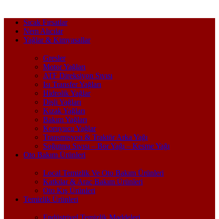
Sıcak Fırsatlar
Nem Alıcılar
Yağlar & Kimyasallar
Gresler
Motor Yağları
ATF Direksiyon Sıvısı
Isı Transfer Yağları
Hidrolik Yağlar
Dişli Yağları
Kızak Yağları
Bakım Yağları
Koruyucu Yağlar
Transmisyon & Traktör Arka Yağı
Soğutma Sıvısı – Bor Yağı – Kesme Yağı
Oto Bakım Ürünleri
Local Temizlik Ve Oto Bakım Ürünleri
Katkılar & Araç Bakım Ürünleri
Oto Kış Ürünleri
Temizlik Ürünleri
Endüstriyel Temizlik Maddeleri