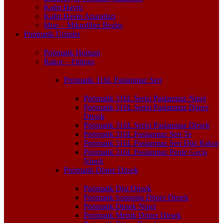
Kağıt Havlu
Kağıt Havlu Aparatları
Mop – Mikrofiber Bezler
Pnömatik Ürünler
Pnömatik Hortum
Rakor – Fittings
Pnömatik 316L Paslanmaz Seri
Pnömatik 316L Serisi Paslanmaz Nipel
Pnömatik 316L Serisi Paslanmaz Döner
Dirsek
Pnömatik 316L Serisi Paslanmaz Dirsek
Pnömatik 316L Paslanmaz Seri Te
Pnömatik 316L Paslanmaz Seri Düz Rakor
Pnömatik 316L Paslanmaz Perde Geçiş
Nipeli
Pnömatik Döner Dirsek
Pnömatik Dişi Dirsek
Pnömatik Somunlu Döner Dirsek
Pnömatik Dirsek Nipel
Pnömatik Metrik Döner Dirsek