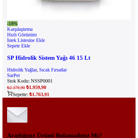
-18%
Karşılaştırma
Hızlı Görünüm
İstek Listesine Ekle
Sepete Ekle
SP Hidrolik Sistem Yağı 46 15 Lt
Hidrolik Yağlar
,
Sıcak Fırsatlar
SarPet
Stok Kodu:
NSSP0001
₺
1.959,90
₺
2.379,90
Sepette:
₺
1.763,91
Aradığınız Ürünü Bulamadınız Mı?