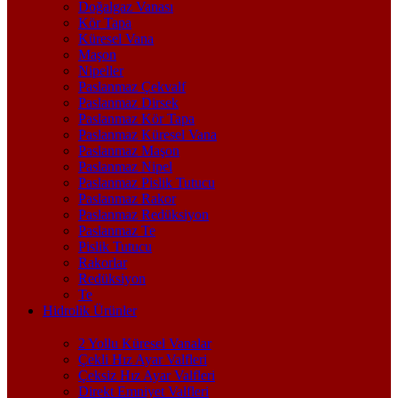
Doğalgaz Vanası
Kör Tapa
Küresel Vana
Maşon
Nipeller
Paslanmaz Çekvalf
Paslanmaz Dirsek
Paslanmaz Kör Tapa
Paslanmaz Küresel Vana
Paslanmaz Maşon
Paslanmaz Nipel
Paslanmaz Pislik Tutucu
Paslanmaz Rakor
Paslanmaz Redüksiyon
Paslanmaz Te
Pislik Tutucu
Rakorlar
Redüksiyon
Te
Hidrolik Ürünler
2 Yollu Küresel Vanalar
Çekli Hız Ayar Valfleri
Çeksiz Hız Ayar Valfleri
Direkt Emniyet Valfleri