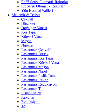
Pn25 Serisi Otomatik Rakorlar
Rx Serisi Otomatik Rakorlar
Yön Kontrol Valfleri
Mekanik & Tesisat
Çekvalf
Dirsekler
Doğalgaz Vanası
Kör Tapa
Küresel Vana
Maşon
Nipeller
Paslanmaz Çekvalf
Paslanmaz Dirsek
Paslanmaz Kör Tapa
Paslanmaz Küresel Vana
Paslanmaz Maşon
Paslanmaz Nipel
Paslanmaz Pislik Tutucu
Paslanmaz Rakor
Paslanmaz Redüksiyon
Paslanmaz Te
Pislik Tutucu
Rakorlar
Redüksiyon
Te