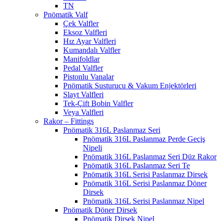
TN
Pnömatik Valf
Çek Valfler
Eksoz Valfleri
Hız Ayar Valfleri
Kumandalı Valfler
Manifoldlar
Pedal Valfler
Pistonlu Vanalar
Pnömatik Susturucu & Vakum Enjektörleri
Slayt Valfleri
Tek-Çift Bobin Valfler
Veya Valfleri
Rakor – Fittings
Pnömatik 316L Paslanmaz Seri
Pnömatik 316L Paslanmaz Perde Geçiş
Nipeli
Pnömatik 316L Paslanmaz Seri Düz Rakor
Pnömatik 316L Paslanmaz Seri Te
Pnömatik 316L Serisi Paslanmaz Dirsek
Pnömatik 316L Serisi Paslanmaz Döner
Dirsek
Pnömatik 316L Serisi Paslanmaz Nipel
Pnömatik Döner Dirsek
Pnömatik Dirsek Nipel