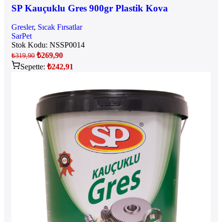
SP Kauçuklu Gres 900gr Plastik Kova
Gresler
,
Sıcak Fırsatlar
SarPet
Stok Kodu:
NSSP0014
₺
269,90
₺
319,90
Sepette:
₺
242,91