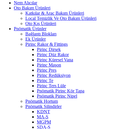
Nem Alıcılar
Oto Bakım Ürünleri
Katkılar & Araç Bakım Ürünleri
Local Temizlik Ve Oto Bakım Ürünleri
Oto Kış Ürünleri
Pnömatik Ürünler
Bağlantı Blokları
Ek Ürünler
Pirinç Rakor & Fittings
Pirinç Dirsek
Pirinç Düz Rakor
Pirinç Küresel Vana
Pirinç Maşon
Pirinç Pres
Pirinç Redüksiyon
Pirinç Te
Pirinç Ters Lüle
Pnömatik Pirinç Kör Tapa
Pnömatik Pirinç Nipel
Pnömatik Hortum
Pnömatik Silindirler
KDNT
MA-S
MGPM
SDA-S