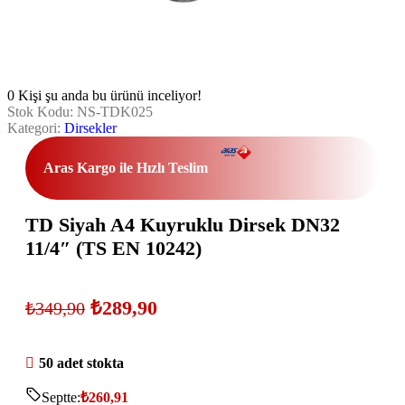
0
Kişi şu anda bu ürünü inceliyor!
Stok Kodu:
NS-TDK025
Kategori:
Dirsekler
Aras Kargo ile Hızlı Teslim
TD Siyah A4 Kuyruklu Dirsek DN32
11/4″ (TS EN 10242)
₺
289,90
₺
349,90
50 adet stokta
Septte:
₺
260,91