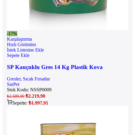
-17%
Karşılaştırma
Hızlı Görünüm
İstek Listesine Ekle
Sepete Ekle
SP Kauçuklu Gres 14 Kg Plastik Kova
Gresler
,
Sıcak Fırsatlar
SarPet
Stok Kodu:
NSSP0009
₺
2.219,90
₺
2.689,90
Sepette:
₺
1.997,91