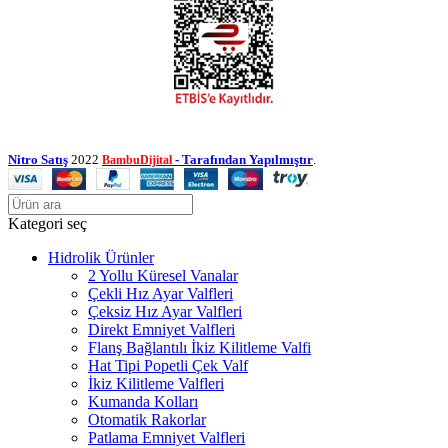
Nitro Satış
2022
- Tarafından Yapılmıştır
.
BambuDijital
Kategori seç
Hidrolik Ürünler
2 Yollu Küresel Vanalar
Çekli Hız Ayar Valfleri
Çeksiz Hız Ayar Valfleri
Direkt Emniyet Valfleri
Flanş Bağlantılı İkiz Kilitleme Valfi
Hat Tipi Popetli Çek Valf
İkiz Kilitleme Valfleri
Kumanda Kolları
Otomatik Rakorlar
Patlama Emniyet Valfleri