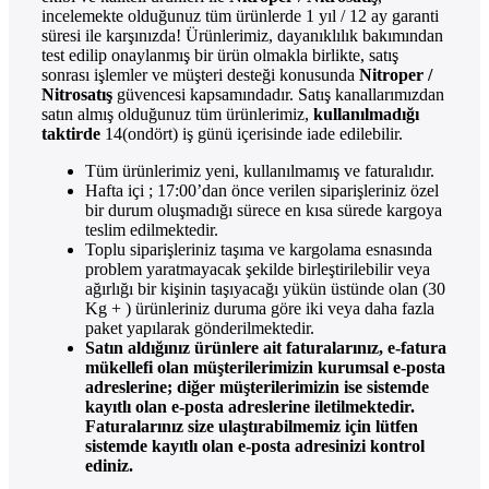
incelemekte olduğunuz tüm ürünlerde 1 yıl / 12 ay garanti
süresi ile karşınızda! Ürünlerimiz, dayanıklılık bakımından
test edilip onaylanmış bir ürün olmakla birlikte, satış
sonrası işlemler ve müşteri desteği konusunda
Nitroper /
Nitrosatış
güvencesi kapsamındadır. Satış kanallarımızdan
satın almış olduğunuz tüm ürünlerimiz,
kullanılmadığı
taktirde
14(ondört) iş günü içerisinde iade edilebilir.
Tüm ürünlerimiz yeni, kullanılmamış ve faturalıdır.
Hafta içi ; 17:00’dan önce verilen siparişleriniz özel
bir durum oluşmadığı sürece en kısa sürede kargoya
teslim edilmektedir.
Toplu siparişleriniz taşıma ve kargolama esnasında
problem yaratmayacak şekilde birleştirilebilir veya
ağırlığı bir kişinin taşıyacağı yükün üstünde olan (30
Kg + ) ürünleriniz duruma göre iki veya daha fazla
paket yapılarak gönderilmektedir.
Satın aldığınız ürünlere ait faturalarınız, e-fatura
mükellefi olan müşterilerimizin kurumsal e-posta
adreslerine; diğer müşterilerimizin ise sistemde
kayıtlı olan e-posta adreslerine iletilmektedir.
Faturalarınız size ulaştırabilmemiz için lütfen
sistemde kayıtlı olan e-posta adresinizi kontrol
ediniz.