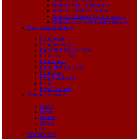
Pnömatik Düz Tip Susturucu
Pnömatik Kısa Tip Susturucu
Pnömatik Psl Serisi Plastik Susturucu
Pnömatik PSU Serisi Plastik Susturucu
Pirinç Rakor & Fittings
Pirinç Dirsek
Pirinç Düz Rakor
Pnömatik Pirinç Kör Tapa
Pirinç Küresel Vana
Pirinç Maşon
Pnömatik Pirinç Nipel
Pirinç Pres
Pirinç Redüksiyon
Pirinç Te
Pirinç Ters Lüle
Pnömatik Silindirler
KDNT
MA-S
MGPM
SDA-S
TN
Pnömatik Valf