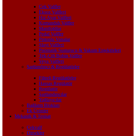
Çek Valfler
Eksoz Valfleri
Hız Ayar Valfleri
Kumandalı Valfler
Manifoldlar
Pedal Valfler
Pistonlu Vanalar
Slayt Valfleri
Pnömatik Susturucu & Vakum Enjektörleri
Tek-Çift Bobin Valfler
Veya Valfleri
Şartlandırıcı & Regülatörler
Filtreli Regülatörler
Hassas Regülatör
Regülatör
Şartlandırıcılar
Yağlayıcılar
Bağlantı Blokları
Ek Ürünler
Mekanik & Tesisat
Çekvalf
Dirsekler