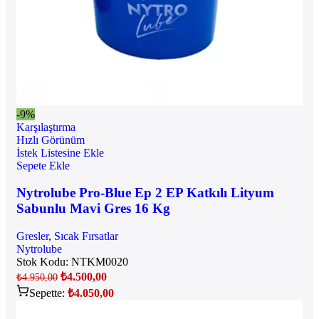
-9%
Karşılaştırma
Hızlı Görünüm
İstek Listesine Ekle
Sepete Ekle
Nytrolube Pro-Blue Ep 2 EP Katkılı Lityum
Sabunlu Mavi Gres 16 Kg
Gresler
,
Sıcak Fırsatlar
Nytrolube
Stok Kodu:
NTKM0020
₺
4.500,00
₺
4.950,00
Sepette:
₺
4.050,00