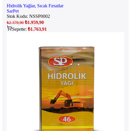
Hidrolik Yağlar
,
Sıcak Fırsatlar
SarPet
Stok Kodu:
NSSP0002
₺
1.959,90
₺
2.379,90
Sepette:
₺
1.763,91