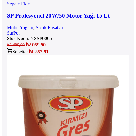
Sepete Ekle
SP Profesyonel 20W/50 Motor Yağı 15 Lt
Motor Yağları
,
Sıcak Fırsatlar
SarPet
Stok Kodu:
NSSP0005
₺
2.059,90
₺
2.489,90
Sepette:
₺
1.853,91