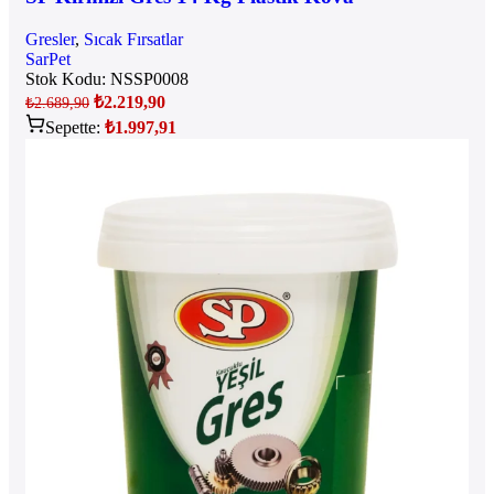
Gresler
,
Sıcak Fırsatlar
SarPet
Stok Kodu:
NSSP0008
₺
2.219,90
₺
2.689,90
Sepette:
₺
1.997,91