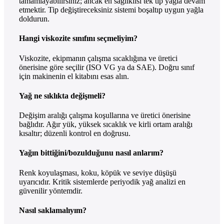
tamamlayabilirsiniz; ancak en sağlıklısı tek tip yağla devam
etmektir. Tip değiştireceksiniz sistemi boşaltıp uygun yağla
doldurun.
Hangi viskozite sınıfını seçmeliyim?
Viskozite, ekipmanın çalışma sıcaklığına ve üretici
önerisine göre seçilir (ISO VG ya da SAE). Doğru sınıf
için makinenin el kitabını esas alın.
Yağ ne sıklıkta değişmeli?
Değişim aralığı çalışma koşullarına ve üretici önerisine
bağlıdır. Ağır yük, yüksek sıcaklık ve kirli ortam aralığı
kısaltır; düzenli kontrol en doğrusu.
Yağın bittiğini/bozulduğunu nasıl anlarım?
Renk koyulaşması, koku, köpük ve seviye düşüşü
uyarıcıdır. Kritik sistemlerde periyodik yağ analizi en
güvenilir yöntemdir.
Nasıl saklamalıyım?