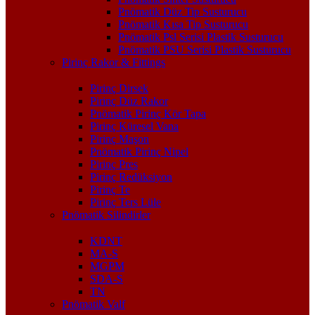
Pnömatik Düz Tip Susturucu
Pnömatik Kısa Tip Susturucu
Pnömatik Psl Serisi Plastik Susturucu
Pnömatik PSU Serisi Plastik Susturucu
Pirinç Rakor & Fittings
Pirinç Dirsek
Pirinç Düz Rakor
Pnömatik Pirinç Kör Tapa
Pirinç Küresel Vana
Pirinç Maşon
Pnömatik Pirinç Nipel
Pirinç Pres
Pirinç Redüksiyon
Pirinç Te
Pirinç Ters Lüle
Pnömatik Silindirler
KDNT
MA-S
MGPM
SDA-S
TN
Pnömatik Valf