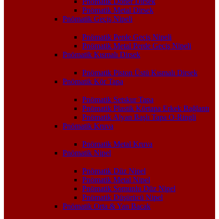
Pnömatik Döner Dirsek
Pnömatik Metal Dirsek
Pnömatik Geçiş Nipeli
Pnömatik Perde Geçiş Nipeli
Pnömatik Metal Perde Geçiş Nipeli
Pnömatik Kısmalı Dirsek
Pnömatik Piston Üstü Kısmalı Dirsek
Pnömatik Kör Tapa
Pnömatik Setskur Tapa
Pnömatik Plastik Körtapa Erkek Bağlantı
Pnömatik Alyan Başlı Tapa O-Ringli
Pnömatik Kruva
Pnömatik Metal Kruva
Pnömatik Nipel
Pnömatik Düz Nipel
Pnömatik Metal Nipel
Pnömatik Somunlu Düz Nipel
Pnömatik Düşürücü Nipel
Pnömatik Orta & Yan Bacak