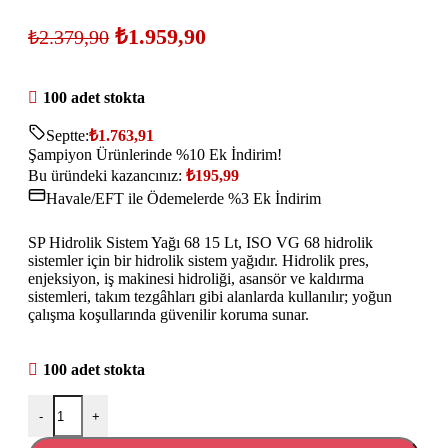
₺
1.959,90
₺
2.379,90
100 adet stokta
Septte:
₺
1.763,91
Şampiyon Ürünlerinde %10 Ek İndirim!
Bu üründeki kazancınız:
₺
195,99
Havale/EFT ile Ödemelerde %3 Ek İndirim
SP Hidrolik Sistem Yağı 68 15 Lt, ISO VG 68 hidrolik
sistemler için bir hidrolik sistem yağıdır. Hidrolik pres,
enjeksiyon, iş makinesi hidroliği, asansör ve kaldırma
sistemleri, takım tezgâhları gibi alanlarda kullanılır; yoğun
çalışma koşullarında güvenilir koruma sunar.
100 adet stokta
-
+