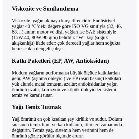
Viskozite ve Sınıflandırma
Viskozite, yağın akmaya karşı direncidir. Endüstriyel
yağlar 40 °C’deki değere göre ISO VG sınıfıyla (32, 46,
68…) anılır; motor ve dişli yağları ise SAE sistemiyle
(15W-40, 80W-90 gibi) belirtilir. “W” kışı (soğuk
akışkanlığı) ifade eder; çok dereceli yağlar hem soğukta
hem sıcakta dengeli çalışır.
Katkı Paketleri (EP, AW, Antioksidan)
Modern yağların performansı büyük ölçüde katkılardan
gelir. AW (aşınma önleyici) ve EP (aşırı basınç) katkıları
yük altında metal temasını azaltır; antioksidanlar yağın
ömrünü uzatır; korozyon ve köpük önleyiciler sistemi
temiz ve kararlı tutar.
Yağı Temiz Tutmak
Yağ ömrünü en çok kısaltan şey kirlilik ve sudur. Dolum
sırasında temiz huni ve kap kullanın, filtreleri zamanında
değiştirin. Temiz yağ, sistemin hem verimini hem de
ömrünü gözle görülür biçimde artırır.