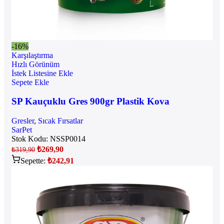
-16%
Karşılaştırma
Hızlı Görünüm
İstek Listesine Ekle
Sepete Ekle
SP Kauçuklu Gres 900gr Plastik Kova
Gresler
,
Sıcak Fırsatlar
SarPet
Stok Kodu:
NSSP0014
₺
269,90
₺
319,90
Sepette:
₺
242,91