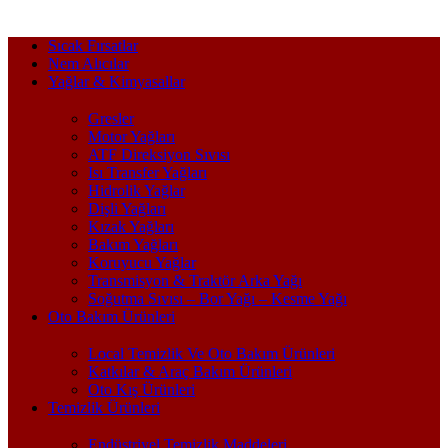
Sıcak Fırsatlar
Nem Alıcılar
Yağlar & Kimyasallar
Gresler
Motor Yağları
ATF Direksiyon Sıvısı
Isı Transfer Yağları
Hidrolik Yağlar
Dişli Yağları
Kızak Yağları
Bakım Yağları
Koruyucu Yağlar
Transmisyon & Traktör Arka Yağı
Soğutma Sıvısı – Bor Yağı – Kesme Yağı
Oto Bakım Ürünleri
Local Temizlik Ve Oto Bakım Ürünleri
Katkılar & Araç Bakım Ürünleri
Oto Kış Ürünleri
Temizlik Ürünleri
Endüstriyel Temizlik Maddeleri