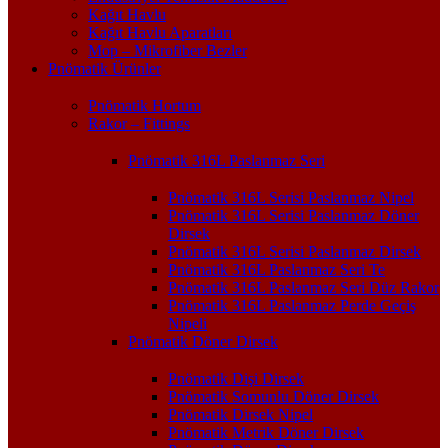
Kağıt Havlu
Kağıt Havlu Aparatları
Mop – Mikrofiber Bezler
Pnömatik Ürünler
Pnömatik Hortum
Rakor – Fittings
Pnömatik 316L Paslanmaz Seri
Pnömatik 316L Serisi Paslanmaz Nipel
Pnömatik 316L Serisi Paslanmaz Döner
Dirsek
Pnömatik 316L Serisi Paslanmaz Dirsek
Pnömatik 316L Paslanmaz Seri Te
Pnömatik 316L Paslanmaz Seri Düz Rakor
Pnömatik 316L Paslanmaz Perde Geçiş
Nipeli
Pnömatik Döner Dirsek
Pnömatik Dişi Dirsek
Pnömatik Somunlu Döner Dirsek
Pnömatik Dirsek Nipel
Pnömatik Metrik Döner Dirsek