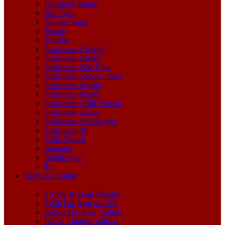
Doğalgaz Vanası
Kör Tapa
Küresel Vana
Maşon
Nipeller
Paslanmaz Çekvalf
Paslanmaz Dirsek
Paslanmaz Kör Tapa
Paslanmaz Küresel Vana
Paslanmaz Maşon
Paslanmaz Nipel
Paslanmaz Pislik Tutucu
Paslanmaz Rakor
Paslanmaz Redüksiyon
Paslanmaz Te
Pislik Tutucu
Rakorlar
Redüksiyon
Te
Hidrolik Ürünler
2 Yollu Küresel Vanalar
Çekli Hız Ayar Valfleri
Çeksiz Hız Ayar Valfleri
Direkt Emniyet Valfleri