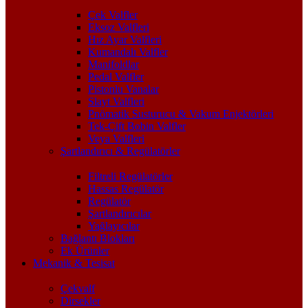
Çek Valfler
Eksoz Valfleri
Hız Ayar Valfleri
Kumandalı Valfler
Manifoldlar
Pedal Valfler
Pistonlu Vanalar
Slayt Valfleri
Pnömatik Susturucu & Vakum Enjektörleri
Tek-Çift Bobin Valfler
Veya Valfleri
Şartlandırıcı & Regülatörler
Filtreli Regülatörler
Hassas Regülatör
Regülatör
Şartlandırıcılar
Yağlayıcılar
Bağlantı Blokları
Ek Ürünler
Mekanik & Tesisat
Çekvalf
Dirsekler