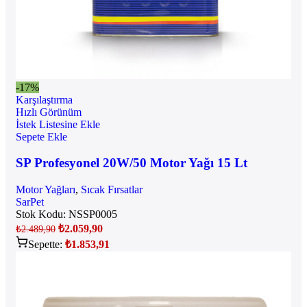
-17%
Karşılaştırma
Hızlı Görünüm
İstek Listesine Ekle
Sepete Ekle
SP Profesyonel 20W/50 Motor Yağı 15 Lt
Motor Yağları
,
Sıcak Fırsatlar
SarPet
Stok Kodu:
NSSP0005
₺
2.059,90
₺
2.489,90
Sepette:
₺
1.853,91