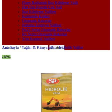
Flanş Bağlantılı İkiz Kilitleme Valfi
Hat Tipi Popetli Çek Valf
İkiz Kilitleme Valfleri
Kumanda Kolları
Otomatik Rakorlar
Patlama Emniyet Valfleri
Pn25 Serisi Otomatik Rakorlar
Rx Serisi Otomatik Rakorlar
Yön Kontrol Valfleri
Ana Sayfa
/
Yağlar & Kimyasallar
/
Hidrolik Yağlar
Aramak
-18%