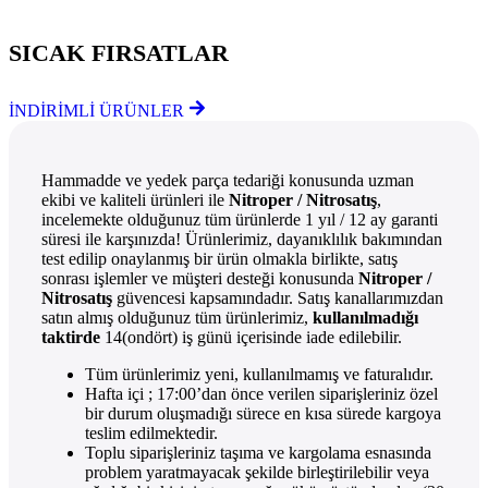
SICAK FIRSATLAR
İNDİRİMLİ ÜRÜNLER
Hammadde ve yedek parça tedariği konusunda uzman
ekibi ve kaliteli ürünleri ile
Nitroper / Nitrosatış
,
incelemekte olduğunuz tüm ürünlerde 1 yıl / 12 ay garanti
süresi ile karşınızda! Ürünlerimiz, dayanıklılık bakımından
test edilip onaylanmış bir ürün olmakla birlikte, satış
sonrası işlemler ve müşteri desteği konusunda
Nitroper /
Nitrosatış
güvencesi kapsamındadır. Satış kanallarımızdan
satın almış olduğunuz tüm ürünlerimiz,
kullanılmadığı
taktirde
14(ondört) iş günü içerisinde iade edilebilir.
Tüm ürünlerimiz yeni, kullanılmamış ve faturalıdır.
Hafta içi ; 17:00’dan önce verilen siparişleriniz özel
bir durum oluşmadığı sürece en kısa sürede kargoya
teslim edilmektedir.
Toplu siparişleriniz taşıma ve kargolama esnasında
problem yaratmayacak şekilde birleştirilebilir veya