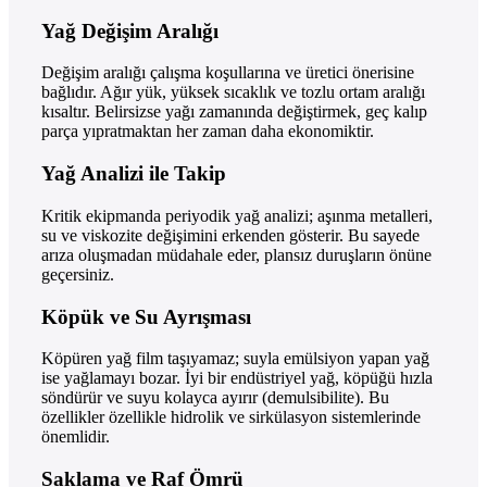
Yağ Değişim Aralığı
Değişim aralığı çalışma koşullarına ve üretici önerisine
bağlıdır. Ağır yük, yüksek sıcaklık ve tozlu ortam aralığı
kısaltır. Belirsizse yağı zamanında değiştirmek, geç kalıp
parça yıpratmaktan her zaman daha ekonomiktir.
Yağ Analizi ile Takip
Kritik ekipmanda periyodik yağ analizi; aşınma metalleri,
su ve viskozite değişimini erkenden gösterir. Bu sayede
arıza oluşmadan müdahale eder, plansız duruşların önüne
geçersiniz.
Köpük ve Su Ayrışması
Köpüren yağ film taşıyamaz; suyla emülsiyon yapan yağ
ise yağlamayı bozar. İyi bir endüstriyel yağ, köpüğü hızla
söndürür ve suyu kolayca ayırır (demulsibilite). Bu
özellikler özellikle hidrolik ve sirkülasyon sistemlerinde
önemlidir.
Saklama ve Raf Ömrü