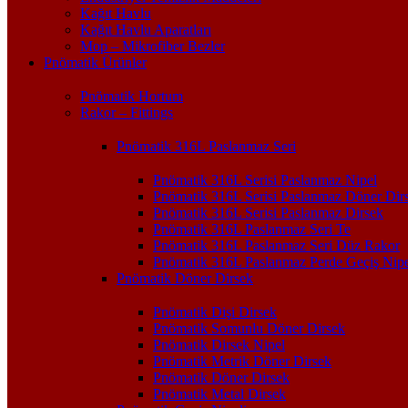
Kağıt Havlu
Kağıt Havlu Aparatları
Mop – Mikrofiber Bezler
Pnömatik Ürünler
Pnömatik Hortum
Rakor – Fittings
Pnömatik 316L Paslanmaz Seri
Pnömatik 316L Serisi Paslanmaz Nipel
Pnömatik 316L Serisi Paslanmaz Döner Dir
Pnömatik 316L Serisi Paslanmaz Dirsek
Pnömatik 316L Paslanmaz Seri Te
Pnömatik 316L Paslanmaz Seri Düz Rakor
Pnömatik 316L Paslanmaz Perde Geçiş Nipe
Pnömatik Döner Dirsek
Pnömatik Dişi Dirsek
Pnömatik Somunlu Döner Dirsek
Pnömatik Dirsek Nipel
Pnömatik Metrik Döner Dirsek
Pnömatik Döner Dirsek
Pnömatik Metal Dirsek