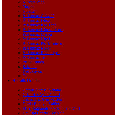
Küresel Vana
Maşon
Nipeller
Paslanmaz Çekvalf
Paslanmaz Dirsek
Paslanmaz Kör Tapa
Paslanmaz Küresel Vana
Paslanmaz Maşon
Paslanmaz Nipel
Paslanmaz Pislik Tutucu
Paslanmaz Rakor
Paslanmaz Redüksiyon
Paslanmaz Te
Pislik Tutucu
Rakorlar
Redüksiyon
Te
Hidrolik Ürünler
2 Yollu Küresel Vanalar
Çekli Hız Ayar Valfleri
Çeksiz Hız Ayar Valfleri
Direkt Emniyet Valfleri
Flanş Bağlantılı İkiz Kilitleme Valfi
Hat Tipi Popetli Çek Valf