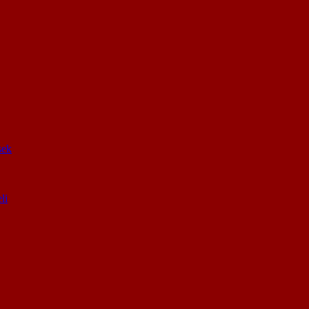
sek
li