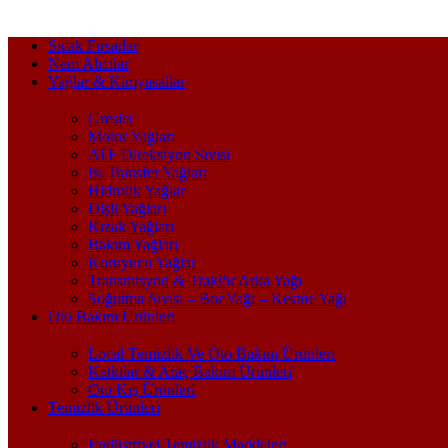
Sıcak Fırsatlar
Nem Alıcılar
Yağlar & Kimyasallar
Gresler
Motor Yağları
ATF Direksiyon Sıvısı
Isı Transfer Yağları
Hidrolik Yağlar
Dişli Yağları
Kızak Yağları
Bakım Yağları
Koruyucu Yağlar
Transmisyon & Traktör Arka Yağı
Soğutma Sıvısı – Bor Yağı – Kesme Yağı
Oto Bakım Ürünleri
Local Temizlik Ve Oto Bakım Ürünleri
Katkılar & Araç Bakım Ürünleri
Oto Kış Ürünleri
Temizlik Ürünleri
Endüstriyel Temizlik Maddeleri