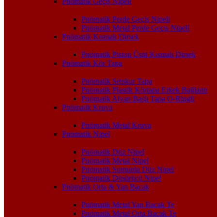
Pnömatik Geçiş Nipeli
Pnömatik Perde Geçiş Nipeli
Pnömatik Metal Perde Geçiş Nipeli
Pnömatik Kısmalı Dirsek
Pnömatik Piston Üstü Kısmalı Dirsek
Pnömatik Kör Tapa
Pnömatik Setskur Tapa
Pnömatik Plastik Körtapa Erkek Bağlantı
Pnömatik Alyan Başlı Tapa O-Ringli
Pnömatik Kruva
Pnömatik Metal Kruva
Pnömatik Nipel
Pnömatik Düz Nipel
Pnömatik Metal Nipel
Pnömatik Somunlu Düz Nipel
Pnömatik Düşürücü Nipel
Pnömatik Orta & Yan Bacak
Pnömatik Metal Yan Bacak Te
Pnömatik Metal Orta Bacak Te