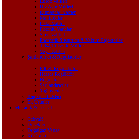
Eksoz Valfleri
Hız Ayar Valfleri
Kumandalı Valfler
Manifoldlar
Pedal Valfler
Pistonlu Vanalar
Slayt Valfleri
Pnömatik Susturucu & Vakum Enjektörleri
Tek-Çift Bobin Valfler
Veya Valfleri
Şartlandırıcı & Regülatörler
Filtreli Regülatörler
Hassas Regülatör
Regülatör
Şartlandırıcılar
Yağlayıcılar
Bağlantı Blokları
Ek Ürünler
Mekanik & Tesisat
Çekvalf
Dirsekler
Doğalgaz Vanası
Kör Tapa