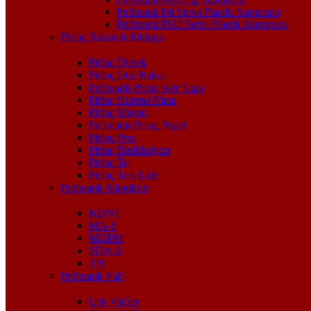
Pnömatik Psl Serisi Plastik Susturucu
Pnömatik PSU Serisi Plastik Susturucu
Pirinç Rakor & Fittings
Pirinç Dirsek
Pirinç Düz Rakor
Pnömatik Pirinç Kör Tapa
Pirinç Küresel Vana
Pirinç Maşon
Pnömatik Pirinç Nipel
Pirinç Pres
Pirinç Redüksiyon
Pirinç Te
Pirinç Ters Lüle
Pnömatik Silindirler
KDNT
MA-S
MGPM
SDA-S
TN
Pnömatik Valf
Çek Valfler