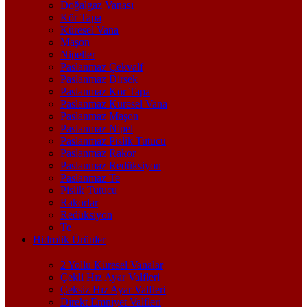
Doğalgaz Vanası
Kör Tapa
Küresel Vana
Maşon
Nipeller
Paslanmaz Çekvalf
Paslanmaz Dirsek
Paslanmaz Kör Tapa
Paslanmaz Küresel Vana
Paslanmaz Maşon
Paslanmaz Nipel
Paslanmaz Pislik Tutucu
Paslanmaz Rakor
Paslanmaz Redüksiyon
Paslanmaz Te
Pislik Tutucu
Rakorlar
Redüksiyon
Te
Hidrolik Ürünler
2 Yollu Küresel Vanalar
Çekli Hız Ayar Valfleri
Çeksiz Hız Ayar Valfleri
Direkt Emniyet Valfleri