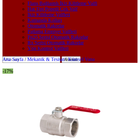
Flanş Bağlantılı İkiz Kilitleme Valfi
Hat Tipi Popetli Çek Valf
İkiz Kilitleme Valfleri
Kumanda Kolları
Otomatik Rakorlar
Patlama Emniyet Valfleri
Pn25 Serisi Otomatik Rakorlar
Rx Serisi Otomatik Rakorlar
Yön Kontrol Valfleri
Ana Sayfa
/
Mekanik & Tesisat
/
Küresel Vana
Aramak
-17%