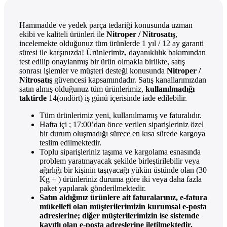
Hammadde ve yedek parça tedariği konusunda uzman
ekibi ve kaliteli ürünleri ile
Nitroper / Nitrosatış
,
incelemekte olduğunuz tüm ürünlerde 1 yıl / 12 ay garanti
süresi ile karşınızda! Ürünlerimiz, dayanıklılık bakımından
test edilip onaylanmış bir ürün olmakla birlikte, satış
sonrası işlemler ve müşteri desteği konusunda
Nitroper /
Nitrosatış
güvencesi kapsamındadır. Satış kanallarımızdan
satın almış olduğunuz tüm ürünlerimiz,
kullanılmadığı
taktirde
14(ondört) iş günü içerisinde iade edilebilir.
Tüm ürünlerimiz yeni, kullanılmamış ve faturalıdır.
Hafta içi ; 17:00’dan önce verilen siparişleriniz özel
bir durum oluşmadığı sürece en kısa sürede kargoya
teslim edilmektedir.
Toplu siparişleriniz taşıma ve kargolama esnasında
problem yaratmayacak şekilde birleştirilebilir veya
ağırlığı bir kişinin taşıyacağı yükün üstünde olan (30
Kg + ) ürünleriniz duruma göre iki veya daha fazla
paket yapılarak gönderilmektedir.
Satın aldığınız ürünlere ait faturalarınız, e-fatura
mükellefi olan müşterilerimizin kurumsal e-posta
adreslerine; diğer müşterilerimizin ise sistemde
kayıtlı olan e-posta adreslerine iletilmektedir.