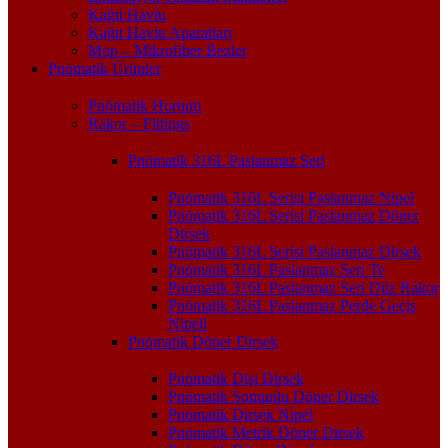
Kağıt Havlu
Kağıt Havlu Aparatları
Mop – Mikrofiber Bezler
Pnömatik Ürünler
Pnömatik Hortum
Rakor – Fittings
Pnömatik 316L Paslanmaz Seri
Pnömatik 316L Serisi Paslanmaz Nipel
Pnömatik 316L Serisi Paslanmaz Döner
Dirsek
Pnömatik 316L Serisi Paslanmaz Dirsek
Pnömatik 316L Paslanmaz Seri Te
Pnömatik 316L Paslanmaz Seri Düz Rakor
Pnömatik 316L Paslanmaz Perde Geçiş
Nipeli
Pnömatik Döner Dirsek
Pnömatik Dişi Dirsek
Pnömatik Somunlu Döner Dirsek
Pnömatik Dirsek Nipel
Pnömatik Metrik Döner Dirsek