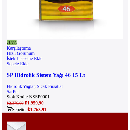
-18%
Karşılaştırma
Hızlı Görünüm
İstek Listesine Ekle
Sepete Ekle
SP Hidrolik Sistem Yağı 46 15 Lt
Hidrolik Yağlar
,
Sıcak Fırsatlar
SarPet
Stok Kodu:
NSSP0001
₺
1.959,90
₺
2.379,90
Sepette:
₺
1.763,91