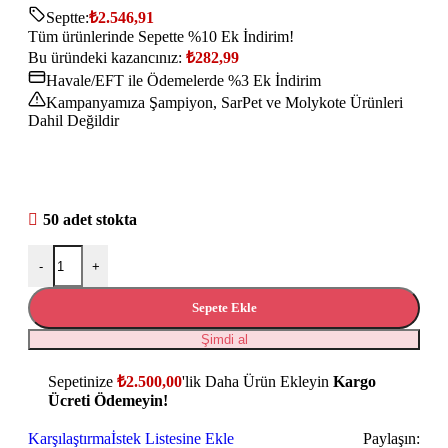
Septte:
₺
2.546,91
Tüm ürünlerinde Sepette %10 Ek İndirim!
Bu üründeki kazancınız:
₺
282,99
Havale/EFT ile Ödemelerde %3 Ek İndirim
Kampanyamıza Şampiyon, SarPet ve Molykote Ürünleri
Dahil Değildir
50 adet stokta
-
+
Sepete Ekle
Şimdi al
Sepetinize
₺
2.500,00
'lik Daha Ürün Ekleyin
Kargo
Ücreti Ödemeyin!
Karşılaştırma
İstek Listesine Ekle
Paylaşın: