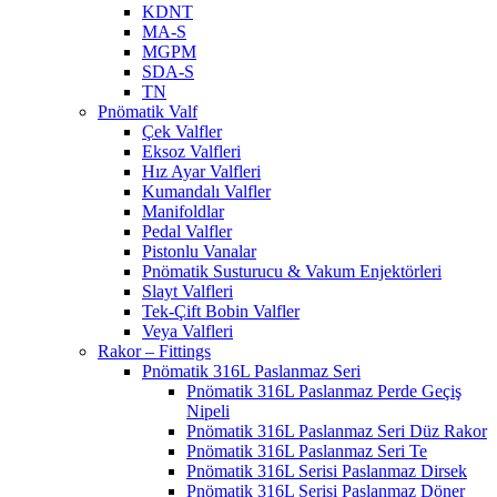
KDNT
MA-S
MGPM
SDA-S
TN
Pnömatik Valf
Çek Valfler
Eksoz Valfleri
Hız Ayar Valfleri
Kumandalı Valfler
Manifoldlar
Pedal Valfler
Pistonlu Vanalar
Pnömatik Susturucu & Vakum Enjektörleri
Slayt Valfleri
Tek-Çift Bobin Valfler
Veya Valfleri
Rakor – Fittings
Pnömatik 316L Paslanmaz Seri
Pnömatik 316L Paslanmaz Perde Geçiş
Nipeli
Pnömatik 316L Paslanmaz Seri Düz Rakor
Pnömatik 316L Paslanmaz Seri Te
Pnömatik 316L Serisi Paslanmaz Dirsek
Pnömatik 316L Serisi Paslanmaz Döner