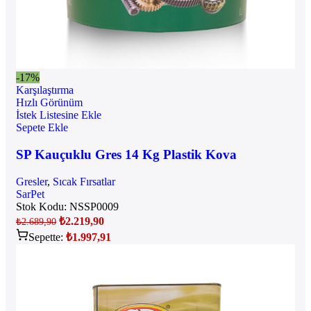
-17%
Karşılaştırma
Hızlı Görünüm
İstek Listesine Ekle
Sepete Ekle
SP Kauçuklu Gres 14 Kg Plastik Kova
Gresler
,
Sıcak Fırsatlar
SarPet
Stok Kodu:
NSSP0009
₺
2.219,90
₺
2.689,90
Sepette:
₺
1.997,91