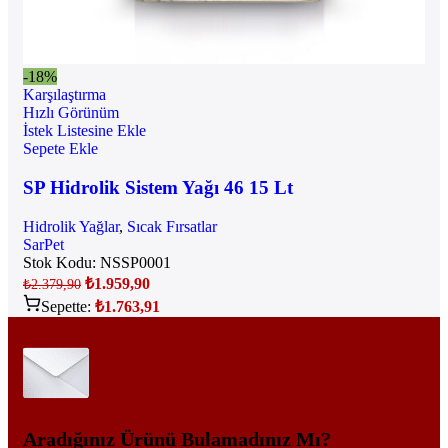
-18%
Karşılaştırma
Hızlı Görünüm
İstek Listesine Ekle
Sepete Ekle
SP Hidrolik Sistem Yağı 46 15 Lt
Hidrolik Yağlar
,
Sıcak Fırsatlar
SarPet
Stok Kodu:
NSSP0001
₺
1.959,90
₺
2.379,90
Sepette:
₺
1.763,91
Aradığınız Ürünü Bulamadınız Mı?