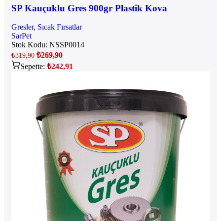
SP Kauçuklu Gres 900gr Plastik Kova
Gresler
,
Sıcak Fırsatlar
SarPet
Stok Kodu:
NSSP0014
₺
269,90
₺
319,90
Sepette:
₺
242,91