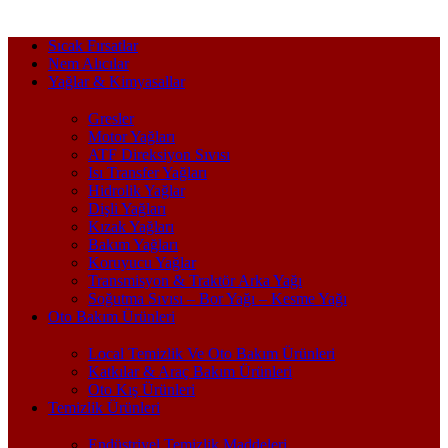
Sıcak Fırsatlar
Nem Alıcılar
Yağlar & Kimyasallar
Gresler
Motor Yağları
ATF Direksiyon Sıvısı
Isı Transfer Yağları
Hidrolik Yağlar
Dişli Yağları
Kızak Yağları
Bakım Yağları
Koruyucu Yağlar
Transmisyon & Traktör Arka Yağı
Soğutma Sıvısı – Bor Yağı – Kesme Yağı
Oto Bakım Ürünleri
Local Temizlik Ve Oto Bakım Ürünleri
Katkılar & Araç Bakım Ürünleri
Oto Kış Ürünleri
Temizlik Ürünleri
Endüstriyel Temizlik Maddeleri