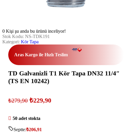
0
Kişi şu anda bu ürünü inceliyor!
Stok Kodu:
NS-TDK191
Kategori:
Kör Tapa
Aras Kargo ile Hızlı Teslim
TD Galvanizli T1 Kör Tapa DN32 11/4″
(TS EN 10242)
₺
229,90
₺
279,90
50 adet stokta
Septte:
₺
206,91