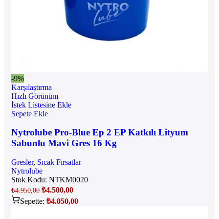
-9%
Karşılaştırma
Hızlı Görünüm
İstek Listesine Ekle
Sepete Ekle
Nytrolube Pro-Blue Ep 2 EP Katkılı Lityum
Sabunlu Mavi Gres 16 Kg
Gresler
,
Sıcak Fırsatlar
Nytrolube
Stok Kodu:
NTKM0020
₺
4.500,00
₺
4.950,00
Sepette:
₺
4.050,00