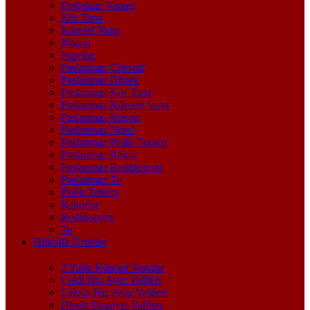
Doğalgaz Vanası
Kör Tapa
Küresel Vana
Maşon
Nipeller
Paslanmaz Çekvalf
Paslanmaz Dirsek
Paslanmaz Kör Tapa
Paslanmaz Küresel Vana
Paslanmaz Maşon
Paslanmaz Nipel
Paslanmaz Pislik Tutucu
Paslanmaz Rakor
Paslanmaz Redüksiyon
Paslanmaz Te
Pislik Tutucu
Rakorlar
Redüksiyon
Te
Hidrolik Ürünler
2 Yollu Küresel Vanalar
Çekli Hız Ayar Valfleri
Çeksiz Hız Ayar Valfleri
Direkt Emniyet Valfleri