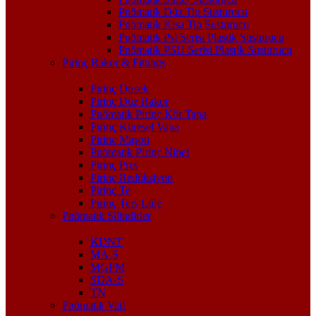
Pnömatik Düz Tip Susturucu
Pnömatik Kısa Tip Susturucu
Pnömatik Psl Serisi Plastik Susturucu
Pnömatik PSU Serisi Plastik Susturucu
Pirinç Rakor & Fittings
Pirinç Dirsek
Pirinç Düz Rakor
Pnömatik Pirinç Kör Tapa
Pirinç Küresel Vana
Pirinç Maşon
Pnömatik Pirinç Nipel
Pirinç Pres
Pirinç Redüksiyon
Pirinç Te
Pirinç Ters Lüle
Pnömatik Silindirler
KDNT
MA-S
MGPM
SDA-S
TN
Pnömatik Valf