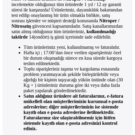
incelemekte olduğunuz tüm ürünlerde 1 yıl / 12 ay garanti
süresi ile karşınızda! Ürünlerimiz, dayanıklılık bakımından
test edilip onaylanmış bir ürün olmakla birlikte, satış
sonrası işlemler ve müşteri desteği konusunda
Nitroper /
Nitrosatış
güvencesi kapsamındadır. Satış kanallarımızdan
satın almış olduğunuz tüm ürünlerimiz,
kullanılmadığı
taktirde
14(ondört) iş günü içerisinde iade edilebilir.
Tüm ürünlerimiz yeni, kullanılmamış ve faturalıdır.
Hafta içi ; 17:00’dan önce verilen siparişleriniz özel
bir durum oluşmadığı sürece en kısa sürede kargoya
teslim edilmektedir.
Toplu siparişleriniz taşıma ve kargolama esnasında
problem yaratmayacak şekilde birleştirilebilir veya
ağırlığı bir kişinin taşıyacağı yükün üstünde olan (30
Kg + ) ürünleriniz duruma göre iki veya daha fazla
paket yapılarak gönderilmektedir.
Satın aldığınız ürünlere ait faturalarınız, e-fatura
mükellefi olan müşterilerimizin kurumsal e-posta
adreslerine; diğer müşterilerimizin ise sistemde
kayıtlı olan e-posta adreslerine iletilmektedir.
Faturalarınız size ulaştırabilmemiz için lütfen
sistemde kayıtlı olan e-posta adresinizi kontrol
ediniz.