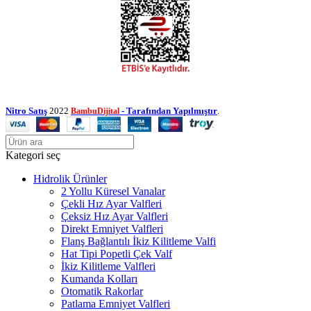
Nitro Satış
2022
- Tarafından Yapılmıştır
.
BambuDijital
Kategori seç
Hidrolik Ürünler
2 Yollu Küresel Vanalar
Çekli Hız Ayar Valfleri
Çeksiz Hız Ayar Valfleri
Direkt Emniyet Valfleri
Flanş Bağlantılı İkiz Kilitleme Valfi
Hat Tipi Popetli Çek Valf
İkiz Kilitleme Valfleri
Kumanda Kolları
Otomatik Rakorlar
Patlama Emniyet Valfleri