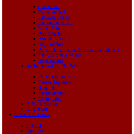
Çek Valfler
Eksoz Valfleri
Hız Ayar Valfleri
Kumandalı Valfler
Manifoldlar
Pedal Valfler
Pistonlu Vanalar
Slayt Valfleri
Pnömatik Susturucu & Vakum Enjektörleri
Tek-Çift Bobin Valfler
Veya Valfleri
Şartlandırıcı & Regülatörler
Filtreli Regülatörler
Hassas Regülatör
Regülatör
Şartlandırıcılar
Yağlayıcılar
Bağlantı Blokları
Ek Ürünler
Mekanik & Tesisat
Çekvalf
Dirsekler