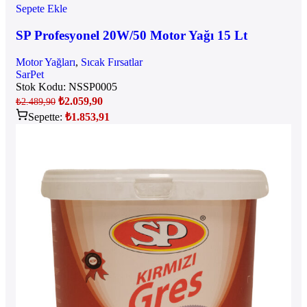
Sepete Ekle
SP Profesyonel 20W/50 Motor Yağı 15 Lt
Motor Yağları
,
Sıcak Fırsatlar
SarPet
Stok Kodu:
NSSP0005
₺
2.059,90
₺
2.489,90
Sepette:
₺
1.853,91