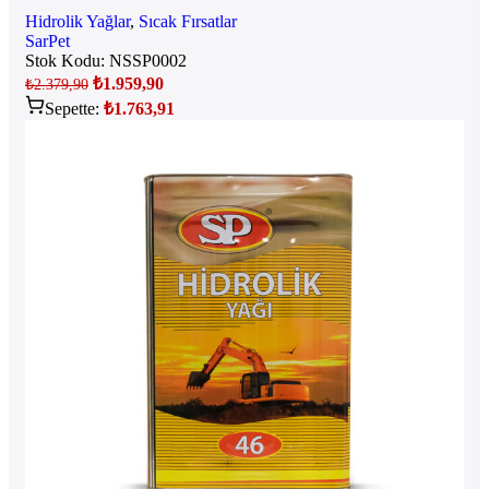
Hidrolik Yağlar
,
Sıcak Fırsatlar
SarPet
Stok Kodu:
NSSP0002
₺
1.959,90
₺
2.379,90
Sepette:
₺
1.763,91