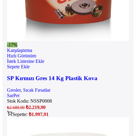
-17%
Karşılaştırma
Hızlı Görünüm
İstek Listesine Ekle
Sepete Ekle
SP Kırmızı Gres 14 Kg Plastik Kova
Gresler
,
Sıcak Fırsatlar
SarPet
Stok Kodu:
NSSP0008
₺
2.219,90
₺
2.689,90
Sepette:
₺
1.997,91