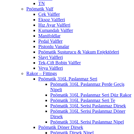
TN
Pnömatik Valf
Çek Valfler
Eksoz Valfleri
Hız Ayar Valfleri
Kumandalı Valfler
Manifoldlar
Pedal Valfler
Pistonlu Vanalar
Pnömatik Susturucu & Vakum Enjektörleri
Slayt Valfleri
Tek-Çift Bobin Valfler
Veya Valfleri
Rakor – Fittings
Pnömatik 316L Paslanmaz Seri
Pnömatik 316L Paslanmaz Perde Geçiş
Nipeli
Pnömatik 316L Paslanmaz Seri Düz Rakor
Pnömatik 316L Paslanmaz Seri Te
Pnömatik 316L Serisi Paslanmaz Dirsek
Pnömatik 316L Serisi Paslanmaz Döner
Dirsek
Pnömatik 316L Serisi Paslanmaz Nipel
Pnömatik Döner Dirsek
Pnömatik Dirsek Nipel