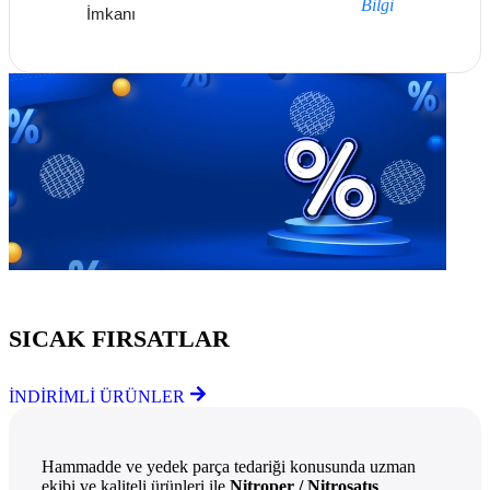
Bilgi
İmkanı
Göz Atmayı Unutmayın
SICAK FIRSATLAR
İNDİRİMLİ ÜRÜNLER
Hammadde ve yedek parça tedariği konusunda uzman
ekibi ve kaliteli ürünleri ile
Nitroper / Nitrosatış
,