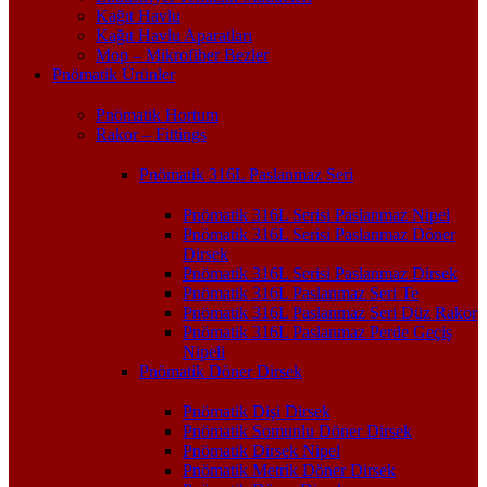
Kağıt Havlu
Kağıt Havlu Aparatları
Mop – Mikrofiber Bezler
Pnömatik Ürünler
Pnömatik Hortum
Rakor – Fittings
Pnömatik 316L Paslanmaz Seri
Pnömatik 316L Serisi Paslanmaz Nipel
Pnömatik 316L Serisi Paslanmaz Döner
Dirsek
Pnömatik 316L Serisi Paslanmaz Dirsek
Pnömatik 316L Paslanmaz Seri Te
Pnömatik 316L Paslanmaz Seri Düz Rakor
Pnömatik 316L Paslanmaz Perde Geçiş
Nipeli
Pnömatik Döner Dirsek
Pnömatik Dişi Dirsek
Pnömatik Somunlu Döner Dirsek
Pnömatik Dirsek Nipel
Pnömatik Metrik Döner Dirsek