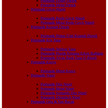
Pnömatik Döner Dirsek
Pnömatik Metal Dirsek
Pnömatik Geçiş Nipeli
Pnömatik Perde Geçiş Nipeli
Pnömatik Metal Perde Geçiş Nipeli
Pnömatik Kısmalı Dirsek
Pnömatik Piston Üstü Kısmalı Dirsek
Pnömatik Kör Tapa
Pnömatik Setskur Tapa
Pnömatik Plastik Körtapa Erkek Bağlantı
Pnömatik Alyan Başlı Tapa O-Ringli
Pnömatik Kruva
Pnömatik Metal Kruva
Pnömatik Nipel
Pnömatik Düz Nipel
Pnömatik Metal Nipel
Pnömatik Somunlu Düz Nipel
Pnömatik Düşürücü Nipel
Pnömatik Orta & Yan Bacak