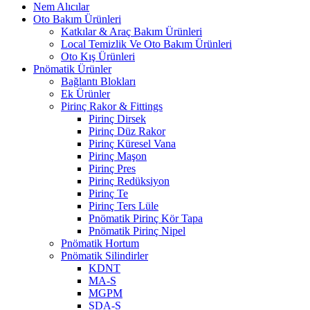
Nem Alıcılar
Oto Bakım Ürünleri
Katkılar & Araç Bakım Ürünleri
Local Temizlik Ve Oto Bakım Ürünleri
Oto Kış Ürünleri
Pnömatik Ürünler
Bağlantı Blokları
Ek Ürünler
Pirinç Rakor & Fittings
Pirinç Dirsek
Pirinç Düz Rakor
Pirinç Küresel Vana
Pirinç Maşon
Pirinç Pres
Pirinç Redüksiyon
Pirinç Te
Pirinç Ters Lüle
Pnömatik Pirinç Kör Tapa
Pnömatik Pirinç Nipel
Pnömatik Hortum
Pnömatik Silindirler
KDNT
MA-S
MGPM
SDA-S