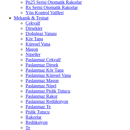
Pn25 Serisi Otomatik Rakorlar
Rx Serisi Otomatik Rakorlar
Yön Kontrol Valfleri
Mekanik & Tesisat
Çekvalf
Dirsekler
Doğalgaz Vanası
Kör Tapa
Küresel Vana
Maşon
Nipeller
Paslanmaz Çekvalf
Paslanmaz Dirsek
Paslanmaz Kör Tapa
Paslanmaz Küresel Vana
Paslanmaz Maşon
Paslanmaz Nipel
Paslanmaz Pislik Tutucu
Paslanmaz Rakor
Paslanmaz Redüksiyon
Paslanmaz Te
Pislik Tutucu
Rakorlar
Redüksiyon
Te