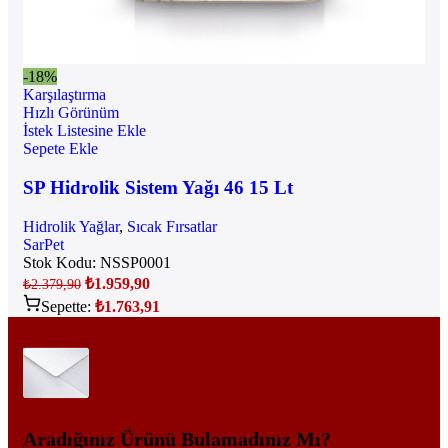
-18%
Karşılaştırma
Hızlı Görünüm
İstek Listesine Ekle
Sepete Ekle
SP Hidrolik Sistem Yağı 46 15 Lt
Hidrolik Yağlar
,
Sıcak Fırsatlar
SarPet
Stok Kodu:
NSSP0001
₺
1.959,90
₺
2.379,90
Sepette:
₺
1.763,91
Aradığınız Ürünü Bulamadınız Mı?