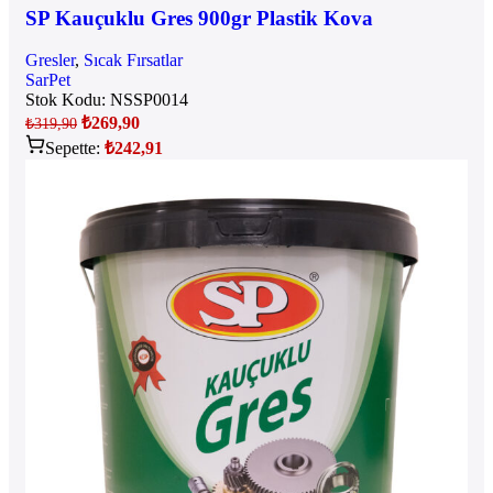
SP Kauçuklu Gres 900gr Plastik Kova
Gresler
,
Sıcak Fırsatlar
SarPet
Stok Kodu:
NSSP0014
₺
269,90
₺
319,90
Sepette:
₺
242,91