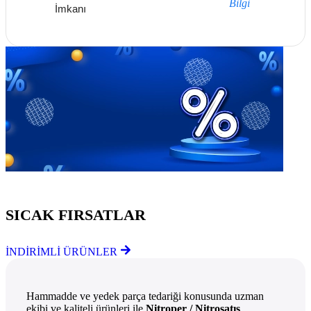
Bilgi
İmkanı
Göz Atmayı Unutmayın
SICAK FIRSATLAR
İNDİRİMLİ ÜRÜNLER
Hammadde ve yedek parça tedariği konusunda uzman
ekibi ve kaliteli ürünleri ile
Nitroper / Nitrosatış
,