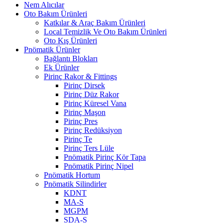
Nem Alıcılar
Oto Bakım Ürünleri
Katkılar & Araç Bakım Ürünleri
Local Temizlik Ve Oto Bakım Ürünleri
Oto Kış Ürünleri
Pnömatik Ürünler
Bağlantı Blokları
Ek Ürünler
Pirinç Rakor & Fittings
Pirinç Dirsek
Pirinç Düz Rakor
Pirinç Küresel Vana
Pirinç Maşon
Pirinç Pres
Pirinç Redüksiyon
Pirinç Te
Pirinç Ters Lüle
Pnömatik Pirinç Kör Tapa
Pnömatik Pirinç Nipel
Pnömatik Hortum
Pnömatik Silindirler
KDNT
MA-S
MGPM
SDA-S