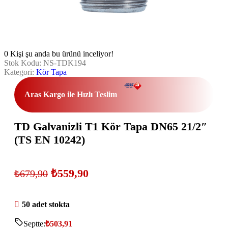
0
Kişi şu anda bu ürünü inceliyor!
Stok Kodu:
NS-TDK194
Kategori:
Kör Tapa
Aras Kargo ile Hızlı Teslim
TD Galvanizli T1 Kör Tapa DN65 21/2″
(TS EN 10242)
₺
559,90
₺
679,90
50 adet stokta
Septte:
₺
503,91