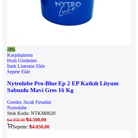
-9%
Karşılaştırma
Hızlı Görünüm
İstek Listesine Ekle
Sepete Ekle
Nytrolube Pro-Blue Ep 2 EP Katkılı Lityum
Sabunlu Mavi Gres 16 Kg
Gresler
,
Sıcak Fırsatlar
Nytrolube
Stok Kodu:
NTKM0020
₺
4.500,00
₺
4.950,00
Sepette:
₺
4.050,00