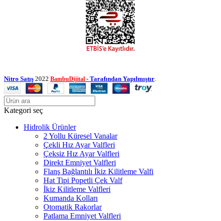
Nitro Satış
2022
- Tarafından Yapılmıştır
.
BambuDijital
Kategori seç
Hidrolik Ürünler
2 Yollu Küresel Vanalar
Çekli Hız Ayar Valfleri
Çeksiz Hız Ayar Valfleri
Direkt Emniyet Valfleri
Flanş Bağlantılı İkiz Kilitleme Valfi
Hat Tipi Popetli Çek Valf
İkiz Kilitleme Valfleri
Kumanda Kolları
Otomatik Rakorlar
Patlama Emniyet Valfleri