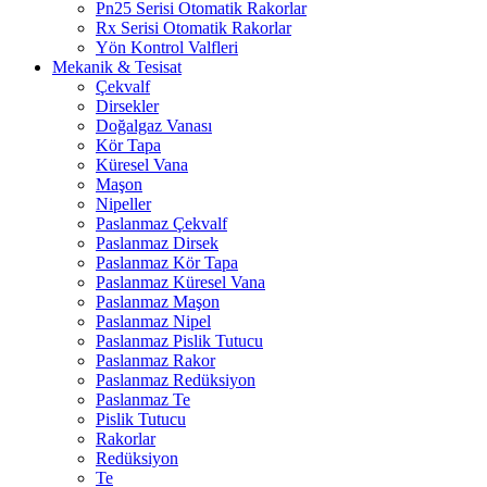
Pn25 Serisi Otomatik Rakorlar
Rx Serisi Otomatik Rakorlar
Yön Kontrol Valfleri
Mekanik & Tesisat
Çekvalf
Dirsekler
Doğalgaz Vanası
Kör Tapa
Küresel Vana
Maşon
Nipeller
Paslanmaz Çekvalf
Paslanmaz Dirsek
Paslanmaz Kör Tapa
Paslanmaz Küresel Vana
Paslanmaz Maşon
Paslanmaz Nipel
Paslanmaz Pislik Tutucu
Paslanmaz Rakor
Paslanmaz Redüksiyon
Paslanmaz Te
Pislik Tutucu
Rakorlar
Redüksiyon
Te