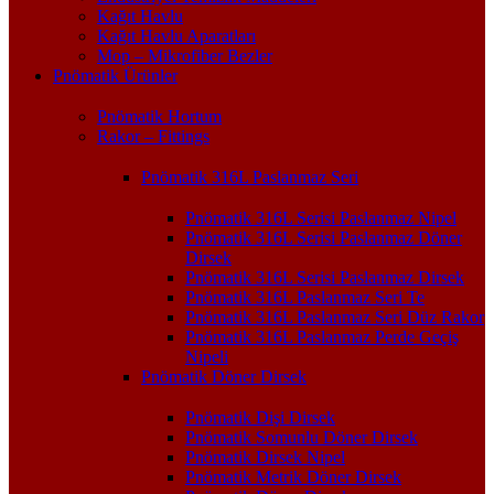
Kağıt Havlu
Kağıt Havlu Aparatları
Mop – Mikrofiber Bezler
Pnömatik Ürünler
Pnömatik Hortum
Rakor – Fittings
Pnömatik 316L Paslanmaz Seri
Pnömatik 316L Serisi Paslanmaz Nipel
Pnömatik 316L Serisi Paslanmaz Döner
Dirsek
Pnömatik 316L Serisi Paslanmaz Dirsek
Pnömatik 316L Paslanmaz Seri Te
Pnömatik 316L Paslanmaz Seri Düz Rakor
Pnömatik 316L Paslanmaz Perde Geçiş
Nipeli
Pnömatik Döner Dirsek
Pnömatik Dişi Dirsek
Pnömatik Somunlu Döner Dirsek
Pnömatik Dirsek Nipel
Pnömatik Metrik Döner Dirsek