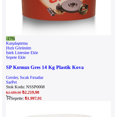
-17%
Karşılaştırma
Hızlı Görünüm
İstek Listesine Ekle
Sepete Ekle
SP Kırmızı Gres 14 Kg Plastik Kova
Gresler
,
Sıcak Fırsatlar
SarPet
Stok Kodu:
NSSP0008
₺
2.219,90
₺
2.689,90
Sepette:
₺
1.997,91