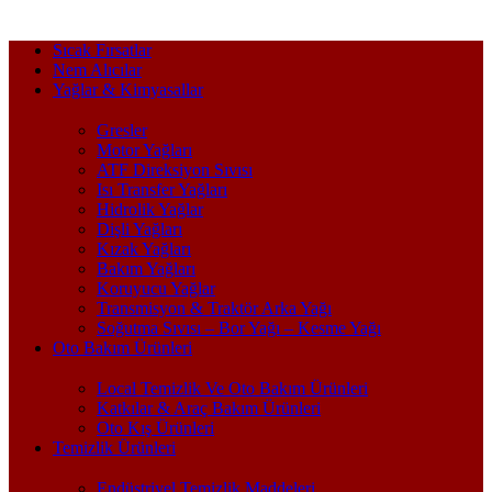
Sıcak Fırsatlar
Nem Alıcılar
Yağlar & Kimyasallar
Gresler
Motor Yağları
ATF Direksiyon Sıvısı
Isı Transfer Yağları
Hidrolik Yağlar
Dişli Yağları
Kızak Yağları
Bakım Yağları
Koruyucu Yağlar
Transmisyon & Traktör Arka Yağı
Soğutma Sıvısı – Bor Yağı – Kesme Yağı
Oto Bakım Ürünleri
Local Temizlik Ve Oto Bakım Ürünleri
Katkılar & Araç Bakım Ürünleri
Oto Kış Ürünleri
Temizlik Ürünleri
Endüstriyel Temizlik Maddeleri