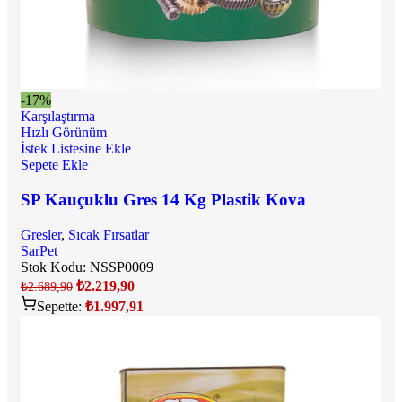
-17%
Karşılaştırma
Hızlı Görünüm
İstek Listesine Ekle
Sepete Ekle
SP Kauçuklu Gres 14 Kg Plastik Kova
Gresler
,
Sıcak Fırsatlar
SarPet
Stok Kodu:
NSSP0009
₺
2.219,90
₺
2.689,90
Sepette:
₺
1.997,91