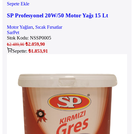
Sepete Ekle
SP Profesyonel 20W/50 Motor Yağı 15 Lt
Motor Yağları
,
Sıcak Fırsatlar
SarPet
Stok Kodu:
NSSP0005
₺
2.059,90
₺
2.489,90
Sepette:
₺
1.853,91