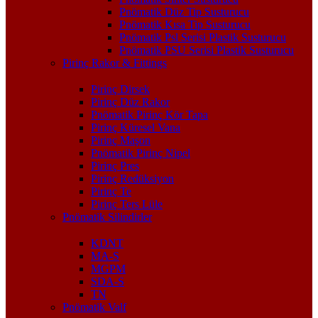
Pnömatik Düz Tip Susturucu
Pnömatik Kısa Tip Susturucu
Pnömatik Psl Serisi Plastik Susturucu
Pnömatik PSU Serisi Plastik Susturucu
Pirinç Rakor & Fittings
Pirinç Dirsek
Pirinç Düz Rakor
Pnömatik Pirinç Kör Tapa
Pirinç Küresel Vana
Pirinç Maşon
Pnömatik Pirinç Nipel
Pirinç Pres
Pirinç Redüksiyon
Pirinç Te
Pirinç Ters Lüle
Pnömatik Silindirler
KDNT
MA-S
MGPM
SDA-S
TN
Pnömatik Valf