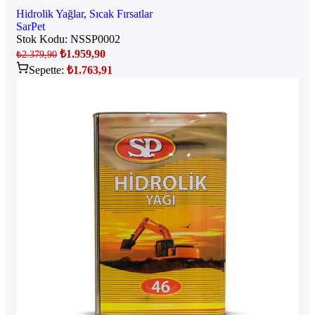
Hidrolik Yağlar
,
Sıcak Fırsatlar
SarPet
Stok Kodu:
NSSP0002
₺
1.959,90
₺
2.379,90
Sepette:
₺
1.763,91