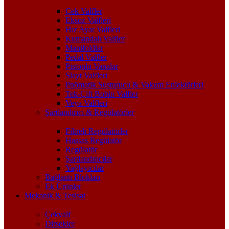
Çek Valfler
Eksoz Valfleri
Hız Ayar Valfleri
Kumandalı Valfler
Manifoldlar
Pedal Valfler
Pistonlu Vanalar
Slayt Valfleri
Pnömatik Susturucu & Vakum Enjektörleri
Tek-Çift Bobin Valfler
Veya Valfleri
Şartlandırıcı & Regülatörler
Filtreli Regülatörler
Hassas Regülatör
Regülatör
Şartlandırıcılar
Yağlayıcılar
Bağlantı Blokları
Ek Ürünler
Mekanik & Tesisat
Çekvalf
Dirsekler