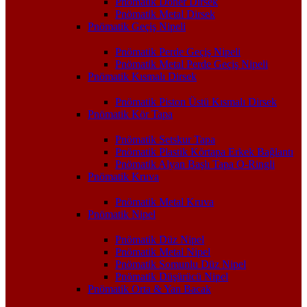
Pnömatik Döner Dirsek
Pnömatik Metal Dirsek
Pnömatik Geçiş Nipeli
Pnömatik Perde Geçiş Nipeli
Pnömatik Metal Perde Geçiş Nipeli
Pnömatik Kısmalı Dirsek
Pnömatik Piston Üstü Kısmalı Dirsek
Pnömatik Kör Tapa
Pnömatik Setskur Tapa
Pnömatik Plastik Körtapa Erkek Bağlantı
Pnömatik Alyan Başlı Tapa O-Ringli
Pnömatik Kruva
Pnömatik Metal Kruva
Pnömatik Nipel
Pnömatik Düz Nipel
Pnömatik Metal Nipel
Pnömatik Somunlu Düz Nipel
Pnömatik Düşürücü Nipel
Pnömatik Orta & Yan Bacak