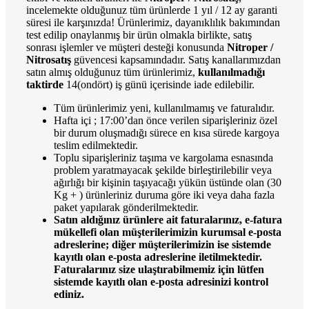
incelemekte olduğunuz tüm ürünlerde 1 yıl / 12 ay garanti
süresi ile karşınızda! Ürünlerimiz, dayanıklılık bakımından
test edilip onaylanmış bir ürün olmakla birlikte, satış
sonrası işlemler ve müşteri desteği konusunda
Nitroper /
Nitrosatış
güvencesi kapsamındadır. Satış kanallarımızdan
satın almış olduğunuz tüm ürünlerimiz,
kullanılmadığı
taktirde
14(ondört) iş günü içerisinde iade edilebilir.
Tüm ürünlerimiz yeni, kullanılmamış ve faturalıdır.
Hafta içi ; 17:00’dan önce verilen siparişleriniz özel
bir durum oluşmadığı sürece en kısa sürede kargoya
teslim edilmektedir.
Toplu siparişleriniz taşıma ve kargolama esnasında
problem yaratmayacak şekilde birleştirilebilir veya
ağırlığı bir kişinin taşıyacağı yükün üstünde olan (30
Kg + ) ürünleriniz duruma göre iki veya daha fazla
paket yapılarak gönderilmektedir.
Satın aldığınız ürünlere ait faturalarınız, e-fatura
mükellefi olan müşterilerimizin kurumsal e-posta
adreslerine; diğer müşterilerimizin ise sistemde
kayıtlı olan e-posta adreslerine iletilmektedir.
Faturalarınız size ulaştırabilmemiz için lütfen
sistemde kayıtlı olan e-posta adresinizi kontrol
ediniz.