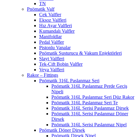
TN
Pnömatik Valf
Çek Valfler
Eksoz Valfleri
Hız Ayar Valfleri
Kumandalı Valfler
Manifoldlar
Pedal Valfler
Pistonlu Vanalar
Pnömatik Susturucu & Vakum Enjektörleri
Slayt Valfleri
Tek-Çift Bobin Valfler
Veya Valfleri
Rakor – Fittings
Pnömatik 316L Paslanmaz Seri
Pnömatik 316L Paslanmaz Perde Geçiş
Nipeli
Pnömatik 316L Paslanmaz Seri Düz Rakor
Pnömatik 316L Paslanmaz Seri Te
Pnömatik 316L Serisi Paslanmaz Dirsek
Pnömatik 316L Serisi Paslanmaz Döner
Dirsek
Pnömatik 316L Serisi Paslanmaz Nipel
Pnömatik Döner Dirsek
Pnömatik Dirsek Nipel