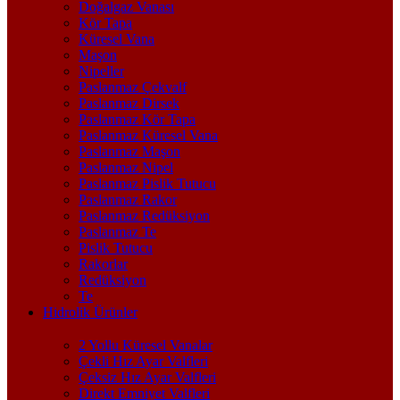
Doğalgaz Vanası
Kör Tapa
Küresel Vana
Maşon
Nipeller
Paslanmaz Çekvalf
Paslanmaz Dirsek
Paslanmaz Kör Tapa
Paslanmaz Küresel Vana
Paslanmaz Maşon
Paslanmaz Nipel
Paslanmaz Pislik Tutucu
Paslanmaz Rakor
Paslanmaz Redüksiyon
Paslanmaz Te
Pislik Tutucu
Rakorlar
Redüksiyon
Te
Hidrolik Ürünler
2 Yollu Küresel Vanalar
Çekli Hız Ayar Valfleri
Çeksiz Hız Ayar Valfleri
Direkt Emniyet Valfleri