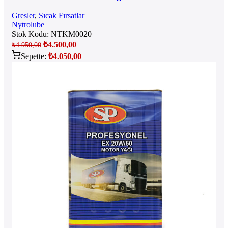
Gresler
,
Sıcak Fırsatlar
Nytrolube
Stok Kodu:
NTKM0020
₺
4.500,00
₺
4.950,00
Sepette:
₺
4.050,00