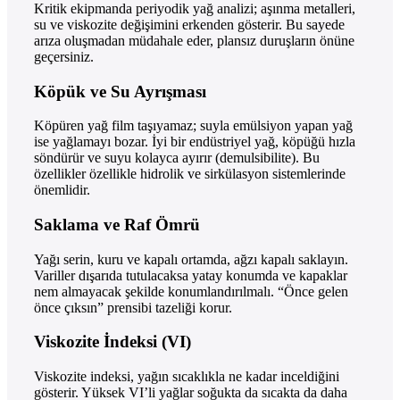
Kritik ekipmanda periyodik yağ analizi; aşınma metalleri,
su ve viskozite değişimini erkenden gösterir. Bu sayede
arıza oluşmadan müdahale eder, plansız duruşların önüne
geçersiniz.
Köpük ve Su Ayrışması
Köpüren yağ film taşıyamaz; suyla emülsiyon yapan yağ
ise yağlamayı bozar. İyi bir endüstriyel yağ, köpüğü hızla
söndürür ve suyu kolayca ayırır (demulsibilite). Bu
özellikler özellikle hidrolik ve sirkülasyon sistemlerinde
önemlidir.
Saklama ve Raf Ömrü
Yağı serin, kuru ve kapalı ortamda, ağzı kapalı saklayın.
Variller dışarıda tutulacaksa yatay konumda ve kapaklar
nem almayacak şekilde konumlandırılmalı. “Önce gelen
önce çıksın” prensibi tazeliği korur.
Viskozite İndeksi (VI)
Viskozite indeksi, yağın sıcaklıkla ne kadar inceldiğini
gösterir. Yüksek VI’li yağlar soğukta da sıcakta da daha