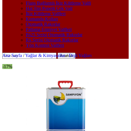
Flanş Bağlantılı İkiz Kilitleme Valfi
Hat Tipi Popetli Çek Valf
İkiz Kilitleme Valfleri
Kumanda Kolları
Otomatik Rakorlar
Patlama Emniyet Valfleri
Pn25 Serisi Otomatik Rakorlar
Rx Serisi Otomatik Rakorlar
Yön Kontrol Valfleri
Ana Sayfa
/
Yağlar & Kimyasallar
/
Dişli Yağları
Aramak
-17%