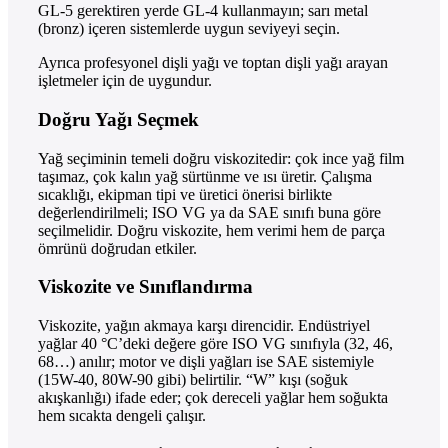
GL-5 gerektiren yerde GL-4 kullanmayın; sarı metal
(bronz) içeren sistemlerde uygun seviyeyi seçin.
Ayrıca profesyonel dişli yağı ve toptan dişli yağı arayan
işletmeler için de uygundur.
Doğru Yağı Seçmek
Yağ seçiminin temeli doğru viskozitedir: çok ince yağ film
taşımaz, çok kalın yağ sürtünme ve ısı üretir. Çalışma
sıcaklığı, ekipman tipi ve üretici önerisi birlikte
değerlendirilmeli; ISO VG ya da SAE sınıfı buna göre
seçilmelidir. Doğru viskozite, hem verimi hem de parça
ömrünü doğrudan etkiler.
Viskozite ve Sınıflandırma
Viskozite, yağın akmaya karşı direncidir. Endüstriyel
yağlar 40 °C’deki değere göre ISO VG sınıfıyla (32, 46,
68…) anılır; motor ve dişli yağları ise SAE sistemiyle
(15W-40, 80W-90 gibi) belirtilir. “W” kışı (soğuk
akışkanlığı) ifade eder; çok dereceli yağlar hem soğukta
hem sıcakta dengeli çalışır.