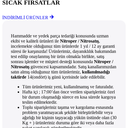
SICAK FIRSATLAR
İNDİRİMLİ ÜRÜNLER
Hammadde ve yedek parça tedariği konusunda uzman
ekibi ve kaliteli ürünleri ile
Nitroper / Nitrosatış
,
incelemekte olduğunuz tüm ürünlerde 1 yıl / 12 ay garanti
süresi ile karşınızda! Ürünlerimiz, dayanıklılık bakımından
test edilip onaylanmış bir ürün olmakla birlikte, satış
sonrası işlemler ve müşteri desteği konusunda
Nitroper /
Nitrosatış
güvencesi kapsamındadır. Satış kanallarımızdan
satın almış olduğunuz tüm ürünlerimiz,
kullanılmadığı
taktirde
14(ondört) iş günü içerisinde iade edilebilir.
Tüm ürünlerimiz yeni, kullanılmamış ve faturalıdır.
Hafta içi ; 17:00’dan önce verilen siparişleriniz özel
bir durum oluşmadığı sürece en kısa sürede kargoya
teslim edilmektedir.
Toplu siparişleriniz taşıma ve kargolama esnasında
problem yaratmayacak şekilde birleştirilebilir veya
ağırlığı bir kişinin taşıyacağı yükün üstünde olan (30
Kg + ) ürünleriniz duruma göre iki veya daha fazla
paket yapılarak gönderilmektedir.