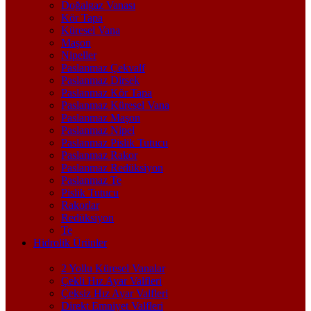
Doğalgaz Vanası
Kör Tapa
Küresel Vana
Maşon
Nipeller
Paslanmaz Çekvalf
Paslanmaz Dirsek
Paslanmaz Kör Tapa
Paslanmaz Küresel Vana
Paslanmaz Maşon
Paslanmaz Nipel
Paslanmaz Pislik Tutucu
Paslanmaz Rakor
Paslanmaz Redüksiyon
Paslanmaz Te
Pislik Tutucu
Rakorlar
Redüksiyon
Te
Hidrolik Ürünler
2 Yollu Küresel Vanalar
Çekli Hız Ayar Valfleri
Çeksiz Hız Ayar Valfleri
Direkt Emniyet Valfleri