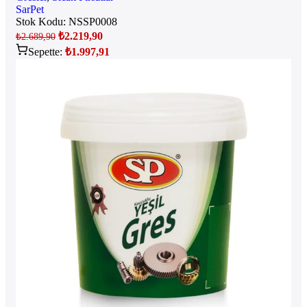
SarPet
Stok Kodu:
NSSP0008
₺
2.219,90
₺
2.689,90
Sepette:
₺
1.997,91