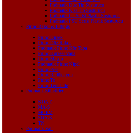
Pnömatik Düz Tip Susturucu
Pnömatik Kısa Tip Susturucu
Pnömatik Psl Serisi Plastik Susturucu
Pnömatik PSU Serisi Plastik Susturucu
Pirinç Rakor & Fittings
Pirinç Dirsek
Pirinç Düz Rakor
Pnömatik Pirinç Kör Tapa
Pirinç Küresel Vana
Pirinç Maşon
Pnömatik Pirinç Nipel
Pirinç Pres
Pirinç Redüksiyon
Pirinç Te
Pirinç Ters Lüle
Pnömatik Silindirler
KDNT
MA-S
MGPM
SDA-S
TN
Pnömatik Valf