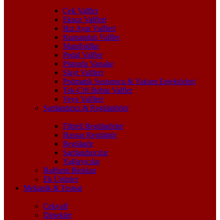
Çek Valfler
Eksoz Valfleri
Hız Ayar Valfleri
Kumandalı Valfler
Manifoldlar
Pedal Valfler
Pistonlu Vanalar
Slayt Valfleri
Pnömatik Susturucu & Vakum Enjektörleri
Tek-Çift Bobin Valfler
Veya Valfleri
Şartlandırıcı & Regülatörler
Filtreli Regülatörler
Hassas Regülatör
Regülatör
Şartlandırıcılar
Yağlayıcılar
Bağlantı Blokları
Ek Ürünler
Mekanik & Tesisat
Çekvalf
Dirsekler