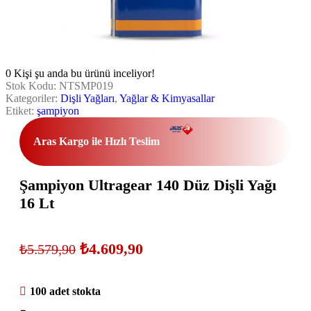
0
Kişi şu anda bu ürünü inceliyor!
Stok Kodu:
NTSMP019
Kategoriler:
Dişli Yağları
,
Yağlar & Kimyasallar
Etiket:
şampiyon
Aras Kargo ile Hızlı Teslim
Şampiyon Ultragear 140 Düz Dişli Yağı
16 Lt
₺
4.609,90
₺
5.579,90
100 adet stokta