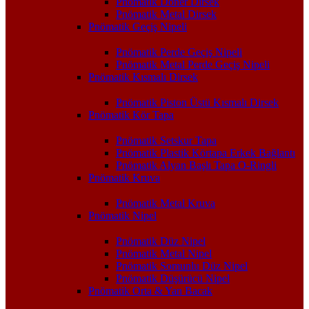
Pnömatik Döner Dirsek
Pnömatik Metal Dirsek
Pnömatik Geçiş Nipeli
Pnömatik Perde Geçiş Nipeli
Pnömatik Metal Perde Geçiş Nipeli
Pnömatik Kısmalı Dirsek
Pnömatik Piston Üstü Kısmalı Dirsek
Pnömatik Kör Tapa
Pnömatik Setskur Tapa
Pnömatik Plastik Körtapa Erkek Bağlantı
Pnömatik Alyan Başlı Tapa O-Ringli
Pnömatik Kruva
Pnömatik Metal Kruva
Pnömatik Nipel
Pnömatik Düz Nipel
Pnömatik Metal Nipel
Pnömatik Somunlu Düz Nipel
Pnömatik Düşürücü Nipel
Pnömatik Orta & Yan Bacak