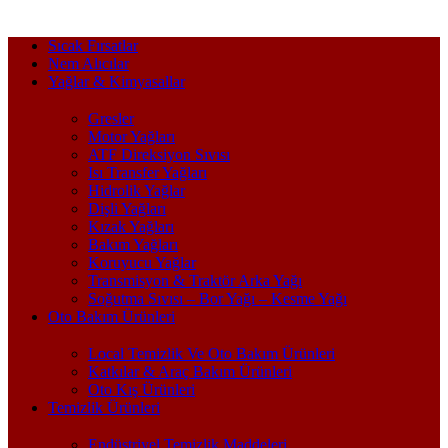
Sıcak Fırsatlar
Nem Alıcılar
Yağlar & Kimyasallar
Gresler
Motor Yağları
ATF Direksiyon Sıvısı
Isı Transfer Yağları
Hidrolik Yağlar
Dişli Yağları
Kızak Yağları
Bakım Yağları
Koruyucu Yağlar
Transmisyon & Traktör Arka Yağı
Soğutma Sıvısı – Bor Yağı – Kesme Yağı
Oto Bakım Ürünleri
Local Temizlik Ve Oto Bakım Ürünleri
Katkılar & Araç Bakım Ürünleri
Oto Kış Ürünleri
Temizlik Ürünleri
Endüstriyel Temizlik Maddeleri