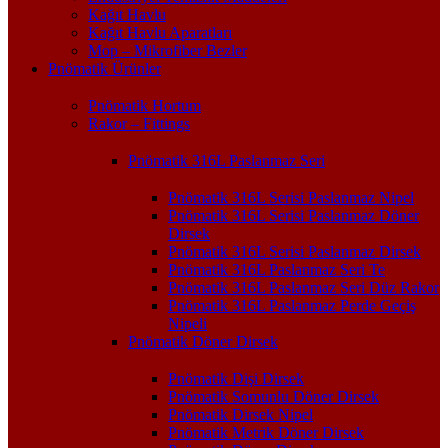
Kağıt Havlu
Kağıt Havlu Aparatları
Mop – Mikrofiber Bezler
Pnömatik Ürünler
Pnömatik Hortum
Rakor – Fittings
Pnömatik 316L Paslanmaz Seri
Pnömatik 316L Serisi Paslanmaz Nipel
Pnömatik 316L Serisi Paslanmaz Döner
Dirsek
Pnömatik 316L Serisi Paslanmaz Dirsek
Pnömatik 316L Paslanmaz Seri Te
Pnömatik 316L Paslanmaz Seri Düz Rakor
Pnömatik 316L Paslanmaz Perde Geçiş
Nipeli
Pnömatik Döner Dirsek
Pnömatik Dişi Dirsek
Pnömatik Somunlu Döner Dirsek
Pnömatik Dirsek Nipel
Pnömatik Metrik Döner Dirsek