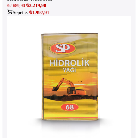
₺
2.219,90
₺
2.689,90
Sepette:
₺
1.997,91