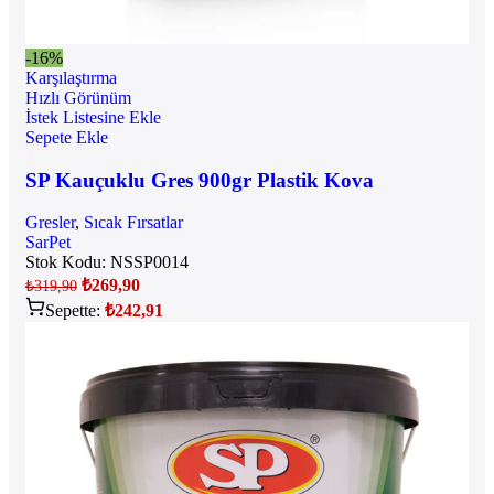
-16%
Karşılaştırma
Hızlı Görünüm
İstek Listesine Ekle
Sepete Ekle
SP Kauçuklu Gres 900gr Plastik Kova
Gresler
,
Sıcak Fırsatlar
SarPet
Stok Kodu:
NSSP0014
₺
269,90
₺
319,90
Sepette:
₺
242,91