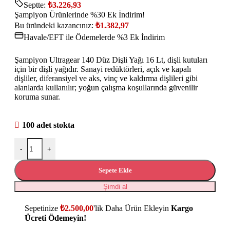
Septte:
₺
3.226,93
Şampiyon Ürünlerinde %30 Ek İndirim!
Bu üründeki kazancınız:
₺
1.382,97
Havale/EFT ile Ödemelerde %3 Ek İndirim
Şampiyon Ultragear 140 Düz Dişli Yağı 16 Lt, dişli kutuları
için bir dişli yağıdır. Sanayi redüktörleri, açık ve kapalı
dişliler, diferansiyel ve aks, vinç ve kaldırma dişlileri gibi
alanlarda kullanılır; yoğun çalışma koşullarında güvenilir
koruma sunar.
100 adet stokta
-
+
Sepete Ekle
Şimdi al
Sepetinize
₺
2.500,00
'lik Daha Ürün Ekleyin
Kargo
Ücreti Ödemeyin!