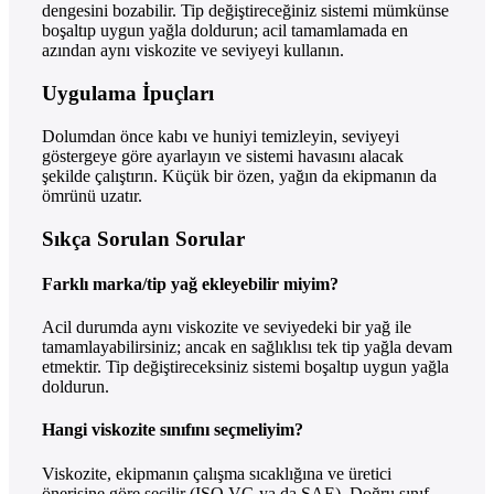
dengesini bozabilir. Tip değiştireceğiniz sistemi mümkünse
boşaltıp uygun yağla doldurun; acil tamamlamada en
azından aynı viskozite ve seviyeyi kullanın.
Uygulama İpuçları
Dolumdan önce kabı ve huniyi temizleyin, seviyeyi
göstergeye göre ayarlayın ve sistemi havasını alacak
şekilde çalıştırın. Küçük bir özen, yağın da ekipmanın da
ömrünü uzatır.
Sıkça Sorulan Sorular
Farklı marka/tip yağ ekleyebilir miyim?
Acil durumda aynı viskozite ve seviyedeki bir yağ ile
tamamlayabilirsiniz; ancak en sağlıklısı tek tip yağla devam
etmektir. Tip değiştireceksiniz sistemi boşaltıp uygun yağla
doldurun.
Hangi viskozite sınıfını seçmeliyim?
Viskozite, ekipmanın çalışma sıcaklığına ve üretici
önerisine göre seçilir (ISO VG ya da SAE). Doğru sınıf