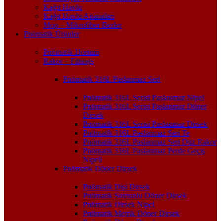
Kağıt Havlu
Kağıt Havlu Aparatları
Mop – Mikrofiber Bezler
Pnömatik Ürünler
Pnömatik Hortum
Rakor – Fittings
Pnömatik 316L Paslanmaz Seri
Pnömatik 316L Serisi Paslanmaz Nipel
Pnömatik 316L Serisi Paslanmaz Döner
Dirsek
Pnömatik 316L Serisi Paslanmaz Dirsek
Pnömatik 316L Paslanmaz Seri Te
Pnömatik 316L Paslanmaz Seri Düz Rakor
Pnömatik 316L Paslanmaz Perde Geçiş
Nipeli
Pnömatik Döner Dirsek
Pnömatik Dişi Dirsek
Pnömatik Somunlu Döner Dirsek
Pnömatik Dirsek Nipel
Pnömatik Metrik Döner Dirsek