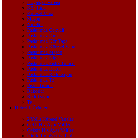
Doğalgaz Vanası
Kör Tapa
Küresel Vana
Maşon
Nipeller
Paslanmaz Çekvalf
Paslanmaz Dirsek
Paslanmaz Kör Tapa
Paslanmaz Küresel Vana
Paslanmaz Maşon
Paslanmaz Nipel
Paslanmaz Pislik Tutucu
Paslanmaz Rakor
Paslanmaz Redüksiyon
Paslanmaz Te
Pislik Tutucu
Rakorlar
Redüksiyon
Te
Hidrolik Ürünler
2 Yollu Küresel Vanalar
Çekli Hız Ayar Valfleri
Çeksiz Hız Ayar Valfleri
Direkt Emniyet Valfleri