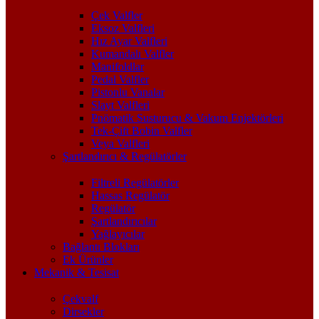
Çek Valfler
Eksoz Valfleri
Hız Ayar Valfleri
Kumandalı Valfler
Manifoldlar
Pedal Valfler
Pistonlu Vanalar
Slayt Valfleri
Pnömatik Susturucu & Vakum Enjektörleri
Tek-Çift Bobin Valfler
Veya Valfleri
Şartlandırıcı & Regülatörler
Filtreli Regülatörler
Hassas Regülatör
Regülatör
Şartlandırıcılar
Yağlayıcılar
Bağlantı Blokları
Ek Ürünler
Mekanik & Tesisat
Çekvalf
Dirsekler