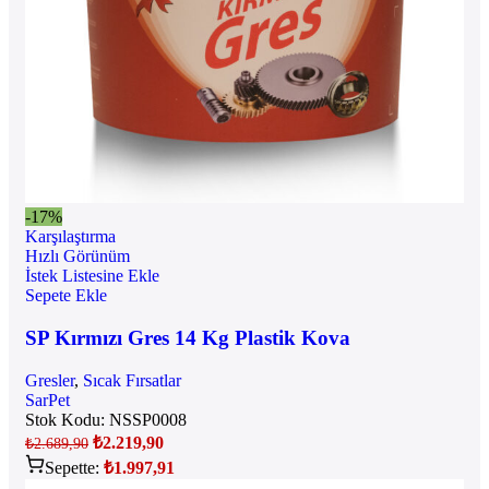
-17%
Karşılaştırma
Hızlı Görünüm
İstek Listesine Ekle
Sepete Ekle
SP Kırmızı Gres 14 Kg Plastik Kova
Gresler
,
Sıcak Fırsatlar
SarPet
Stok Kodu:
NSSP0008
₺
2.219,90
₺
2.689,90
Sepette:
₺
1.997,91