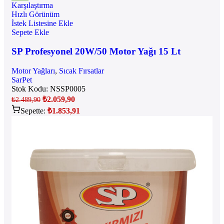
Karşılaştırma
Hızlı Görünüm
İstek Listesine Ekle
Sepete Ekle
SP Profesyonel 20W/50 Motor Yağı 15 Lt
Motor Yağları
,
Sıcak Fırsatlar
SarPet
Stok Kodu:
NSSP0005
₺
2.059,90
₺
2.489,90
Sepette:
₺
1.853,91