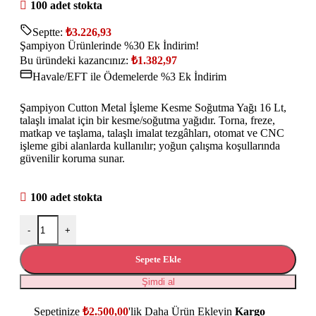
100 adet stokta
Septte:
₺
3.226,93
Şampiyon Ürünlerinde %30 Ek İndirim!
Bu üründeki kazancınız:
₺
1.382,97
Havale/EFT ile Ödemelerde %3 Ek İndirim
Şampiyon Cutton Metal İşleme Kesme Soğutma Yağı 16 Lt,
talaşlı imalat için bir kesme/soğutma yağıdır. Torna, freze,
matkap ve taşlama, talaşlı imalat tezgâhları, otomat ve CNC
işleme gibi alanlarda kullanılır; yoğun çalışma koşullarında
güvenilir koruma sunar.
100 adet stokta
-
+
Sepete Ekle
Şimdi al
Sepetinize
₺
2.500,00
'lik Daha Ürün Ekleyin
Kargo