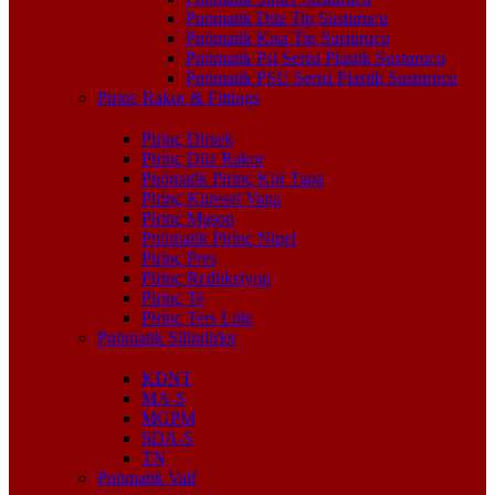
Pnömatik Düz Tip Susturucu
Pnömatik Kısa Tip Susturucu
Pnömatik Psl Serisi Plastik Susturucu
Pnömatik PSU Serisi Plastik Susturucu
Pirinç Rakor & Fittings
Pirinç Dirsek
Pirinç Düz Rakor
Pnömatik Pirinç Kör Tapa
Pirinç Küresel Vana
Pirinç Maşon
Pnömatik Pirinç Nipel
Pirinç Pres
Pirinç Redüksiyon
Pirinç Te
Pirinç Ters Lüle
Pnömatik Silindirler
KDNT
MA-S
MGPM
SDA-S
TN
Pnömatik Valf