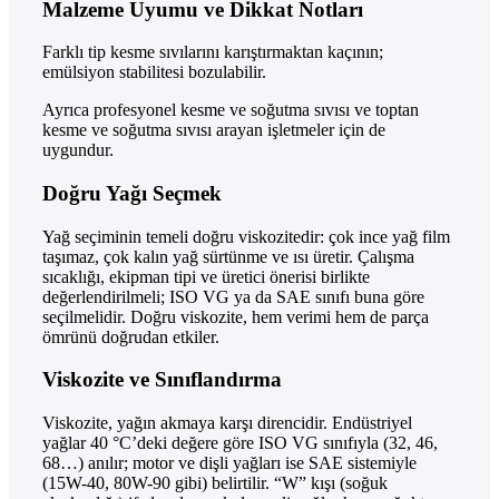
Malzeme Uyumu ve Dikkat Notları
Farklı tip kesme sıvılarını karıştırmaktan kaçının;
emülsiyon stabilitesi bozulabilir.
Ayrıca profesyonel kesme ve soğutma sıvısı ve toptan
kesme ve soğutma sıvısı arayan işletmeler için de
uygundur.
Doğru Yağı Seçmek
Yağ seçiminin temeli doğru viskozitedir: çok ince yağ film
taşımaz, çok kalın yağ sürtünme ve ısı üretir. Çalışma
sıcaklığı, ekipman tipi ve üretici önerisi birlikte
değerlendirilmeli; ISO VG ya da SAE sınıfı buna göre
seçilmelidir. Doğru viskozite, hem verimi hem de parça
ömrünü doğrudan etkiler.
Viskozite ve Sınıflandırma
Viskozite, yağın akmaya karşı direncidir. Endüstriyel
yağlar 40 °C’deki değere göre ISO VG sınıfıyla (32, 46,
68…) anılır; motor ve dişli yağları ise SAE sistemiyle
(15W-40, 80W-90 gibi) belirtilir. “W” kışı (soğuk