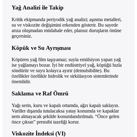
Yağ Analizi ile Takip
Kritik ekipmanda periyodik yağ analizi; aşınma metalleri,
su ve viskozite değişimini erkenden gösterir. Bu sayede
arıza oluşmadan müdahale eder, plansız duruşların önüne
geçersiniz.
Köpük ve Su Ayrışması
Köpüren yağ film taşıyamaz; suyla emülsiyon yapan yağ
ise yağlamayı bozar. İyi bir endüstriyel yağ, köpüğü hızla
söndürür ve suyu kolayca ayırır (demulsibilite). Bu
özellikler özellikle hidrolik ve sirkülasyon sistemlerinde
önemlidir.
Saklama ve Raf Ömrü
Yağı serin, kuru ve kapalı ortamda, ağzı kapalı saklayın.
Variller dışarıda tutulacaksa yatay konumda ve kapaklar
nem almayacak şekilde konumlandırılmalı. “Önce gelen
önce çıksın” prensibi tazeliği korur.
Viskozite İndeksi (VI)