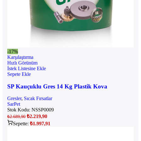
-17%
Karşılaştırma
Hızlı Görünüm
İstek Listesine Ekle
Sepete Ekle
SP Kauçuklu Gres 14 Kg Plastik Kova
Gresler
,
Sıcak Fırsatlar
SarPet
Stok Kodu:
NSSP0009
₺
2.219,90
₺
2.689,90
Sepette:
₺
1.997,91