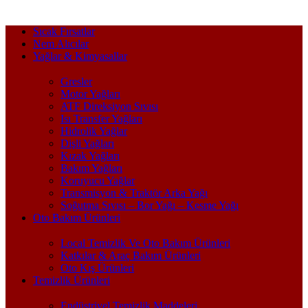
Sıcak Fırsatlar
Nem Alıcılar
Yağlar & Kimyasallar
Gresler
Motor Yağları
ATF Direksiyon Sıvısı
Isı Transfer Yağları
Hidrolik Yağlar
Dişli Yağları
Kızak Yağları
Bakım Yağları
Koruyucu Yağlar
Transmisyon & Traktör Arka Yağı
Soğutma Sıvısı – Bor Yağı – Kesme Yağı
Oto Bakım Ürünleri
Local Temizlik Ve Oto Bakım Ürünleri
Katkılar & Araç Bakım Ürünleri
Oto Kış Ürünleri
Temizlik Ürünleri
Endüstriyel Temizlik Maddeleri