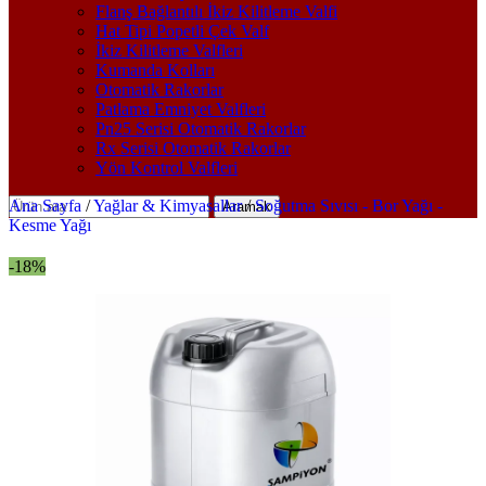
Flanş Bağlantılı İkiz Kilitleme Valfi
Hat Tipi Popetli Çek Valf
İkiz Kilitleme Valfleri
Kumanda Kolları
Otomatik Rakorlar
Patlama Emniyet Valfleri
Pn25 Serisi Otomatik Rakorlar
Rx Serisi Otomatik Rakorlar
Yön Kontrol Valfleri
Ana Sayfa
/
Yağlar & Kimyasallar
/
Soğutma Sıvısı - Bor Yağı -
Aramak
Kesme Yağı
-18%