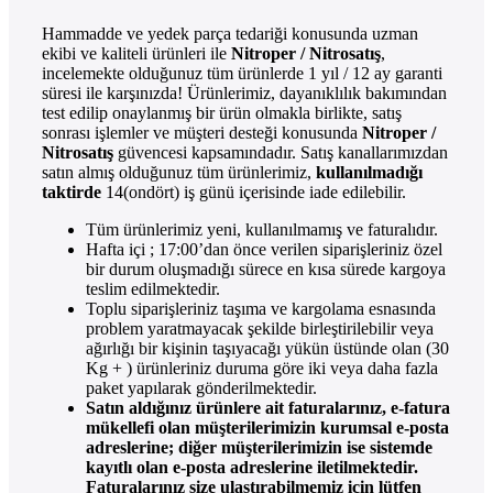
Hammadde ve yedek parça tedariği konusunda uzman
ekibi ve kaliteli ürünleri ile
Nitroper / Nitrosatış
,
incelemekte olduğunuz tüm ürünlerde 1 yıl / 12 ay garanti
süresi ile karşınızda! Ürünlerimiz, dayanıklılık bakımından
test edilip onaylanmış bir ürün olmakla birlikte, satış
sonrası işlemler ve müşteri desteği konusunda
Nitroper /
Nitrosatış
güvencesi kapsamındadır. Satış kanallarımızdan
satın almış olduğunuz tüm ürünlerimiz,
kullanılmadığı
taktirde
14(ondört) iş günü içerisinde iade edilebilir.
Tüm ürünlerimiz yeni, kullanılmamış ve faturalıdır.
Hafta içi ; 17:00’dan önce verilen siparişleriniz özel
bir durum oluşmadığı sürece en kısa sürede kargoya
teslim edilmektedir.
Toplu siparişleriniz taşıma ve kargolama esnasında
problem yaratmayacak şekilde birleştirilebilir veya
ağırlığı bir kişinin taşıyacağı yükün üstünde olan (30
Kg + ) ürünleriniz duruma göre iki veya daha fazla
paket yapılarak gönderilmektedir.
Satın aldığınız ürünlere ait faturalarınız, e-fatura
mükellefi olan müşterilerimizin kurumsal e-posta
adreslerine; diğer müşterilerimizin ise sistemde
kayıtlı olan e-posta adreslerine iletilmektedir.
Faturalarınız size ulaştırabilmemiz için lütfen