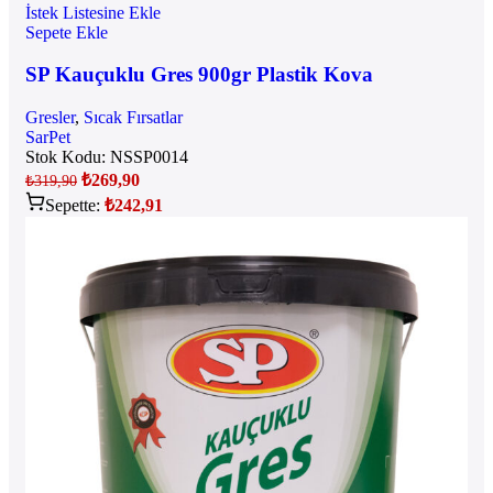
İstek Listesine Ekle
Sepete Ekle
SP Kauçuklu Gres 900gr Plastik Kova
Gresler
,
Sıcak Fırsatlar
SarPet
Stok Kodu:
NSSP0014
₺
269,90
₺
319,90
Sepette:
₺
242,91