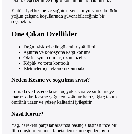
teknik değerlerini ve doğru kullanımını bulabilirsiniz.
Endüstriyel kesme ve soğutma sıvısı arıyorsanız, bu ürün
yoğun çalışma koşullarında güvenebileceğiniz bir
seçenektir.
Öne Çıkan Özellikler
Doğru viskozite ile güvenilir yağ filmi
Aşınma ve korozyona karşı koruma
Oksidasyona direnç, uzun tazelik
Köpük ve tortu kontrolü
İşletmeler için ekonomik ambalaj
Neden Kesme ve soğutma sıvısı?
Tornada ve frezede kesici uç yüksek ısı ve sürtünmeye
maruz kalır. Kesme yağı hem soğutur hem yağlar; takım
ömrünü uzatır ve yüzey kalitesini iyileştirir.
Nasıl Korur?
Yağ, hareketli parçalar arasında basınçla taşınan ince bir
film oluşturur ve metal-metal temasını engeller; aynı