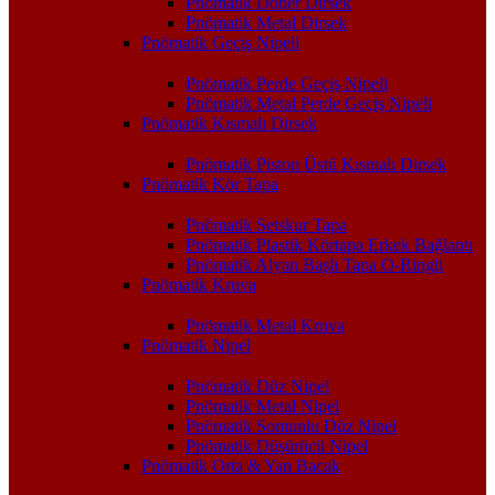
Pnömatik Döner Dirsek
Pnömatik Metal Dirsek
Pnömatik Geçiş Nipeli
Pnömatik Perde Geçiş Nipeli
Pnömatik Metal Perde Geçiş Nipeli
Pnömatik Kısmalı Dirsek
Pnömatik Piston Üstü Kısmalı Dirsek
Pnömatik Kör Tapa
Pnömatik Setskur Tapa
Pnömatik Plastik Körtapa Erkek Bağlantı
Pnömatik Alyan Başlı Tapa O-Ringli
Pnömatik Kruva
Pnömatik Metal Kruva
Pnömatik Nipel
Pnömatik Düz Nipel
Pnömatik Metal Nipel
Pnömatik Somunlu Düz Nipel
Pnömatik Düşürücü Nipel
Pnömatik Orta & Yan Bacak