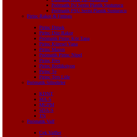
Pnömatik Psl Serisi Plastik Susturucu
Pnömatik PSU Serisi Plastik Susturucu
Pirinç Rakor & Fittings
Pirinç Dirsek
Pirinç Düz Rakor
Pnömatik Pirinç Kör Tapa
Pirinç Küresel Vana
Pirinç Maşon
Pnömatik Pirinç Nipel
Pirinç Pres
Pirinç Redüksiyon
Pirinç Te
Pirinç Ters Lüle
Pnömatik Silindirler
KDNT
MA-S
MGPM
SDA-S
TN
Pnömatik Valf
Çek Valfler