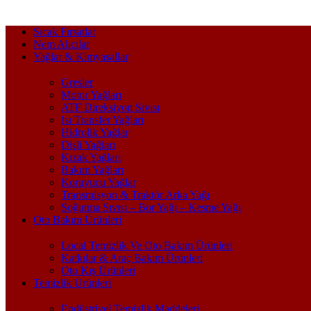
Sıcak Fırsatlar
Nem Alıcılar
Yağlar & Kimyasallar
Gresler
Motor Yağları
ATF Direksiyon Sıvısı
Isı Transfer Yağları
Hidrolik Yağlar
Dişli Yağları
Kızak Yağları
Bakım Yağları
Koruyucu Yağlar
Transmisyon & Traktör Arka Yağı
Soğutma Sıvısı – Bor Yağı – Kesme Yağı
Oto Bakım Ürünleri
Local Temizlik Ve Oto Bakım Ürünleri
Katkılar & Araç Bakım Ürünleri
Oto Kış Ürünleri
Temizlik Ürünleri
Endüstriyel Temizlik Maddeleri