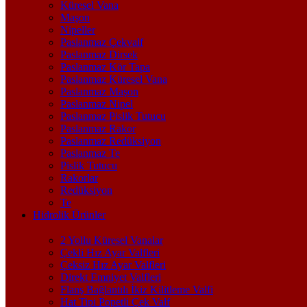
Küresel Vana
Maşon
Nipeller
Paslanmaz Çekvalf
Paslanmaz Dirsek
Paslanmaz Kör Tapa
Paslanmaz Küresel Vana
Paslanmaz Maşon
Paslanmaz Nipel
Paslanmaz Pislik Tutucu
Paslanmaz Rakor
Paslanmaz Redüksiyon
Paslanmaz Te
Pislik Tutucu
Rakorlar
Redüksiyon
Te
Hidrolik Ürünler
2 Yollu Küresel Vanalar
Çekli Hız Ayar Valfleri
Çeksiz Hız Ayar Valfleri
Direkt Emniyet Valfleri
Flanş Bağlantılı İkiz Kilitleme Valfi
Hat Tipi Popetli Çek Valf