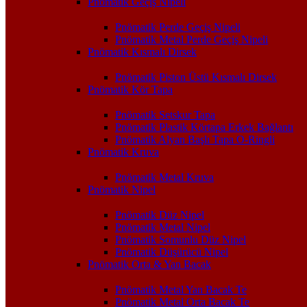
Pnömatik Geçiş Nipeli
Pnömatik Perde Geçiş Nipeli
Pnömatik Metal Perde Geçiş Nipeli
Pnömatik Kısmalı Dirsek
Pnömatik Piston Üstü Kısmalı Dirsek
Pnömatik Kör Tapa
Pnömatik Setskur Tapa
Pnömatik Plastik Körtapa Erkek Bağlantı
Pnömatik Alyan Başlı Tapa O-Ringli
Pnömatik Kruva
Pnömatik Metal Kruva
Pnömatik Nipel
Pnömatik Düz Nipel
Pnömatik Metal Nipel
Pnömatik Somunlu Düz Nipel
Pnömatik Düşürücü Nipel
Pnömatik Orta & Yan Bacak
Pnömatik Metal Yan Bacak Te
Pnömatik Metal Orta Bacak Te