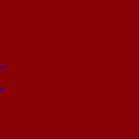
sek
li