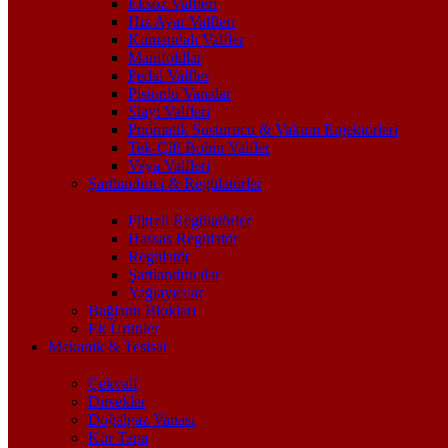
Eksoz Valfleri
Hız Ayar Valfleri
Kumandalı Valfler
Manifoldlar
Pedal Valfler
Pistonlu Vanalar
Slayt Valfleri
Pnömatik Susturucu & Vakum Enjektörleri
Tek-Çift Bobin Valfler
Veya Valfleri
Şartlandırıcı & Regülatörler
Filtreli Regülatörler
Hassas Regülatör
Regülatör
Şartlandırıcılar
Yağlayıcılar
Bağlantı Blokları
Ek Ürünler
Mekanik & Tesisat
Çekvalf
Dirsekler
Doğalgaz Vanası
Kör Tapa