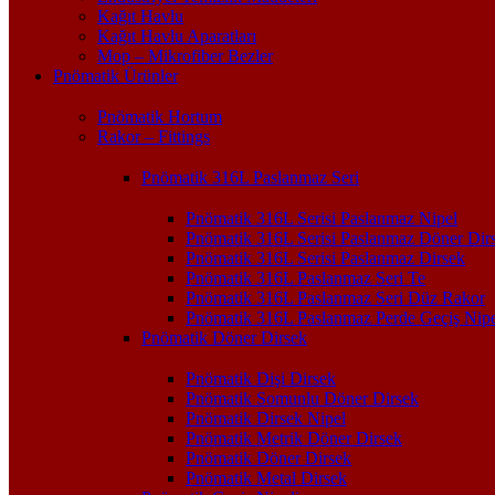
Kağıt Havlu
Kağıt Havlu Aparatları
Mop – Mikrofiber Bezler
Pnömatik Ürünler
Pnömatik Hortum
Rakor – Fittings
Pnömatik 316L Paslanmaz Seri
Pnömatik 316L Serisi Paslanmaz Nipel
Pnömatik 316L Serisi Paslanmaz Döner Dir
Pnömatik 316L Serisi Paslanmaz Dirsek
Pnömatik 316L Paslanmaz Seri Te
Pnömatik 316L Paslanmaz Seri Düz Rakor
Pnömatik 316L Paslanmaz Perde Geçiş Nipe
Pnömatik Döner Dirsek
Pnömatik Dişi Dirsek
Pnömatik Somunlu Döner Dirsek
Pnömatik Dirsek Nipel
Pnömatik Metrik Döner Dirsek
Pnömatik Döner Dirsek
Pnömatik Metal Dirsek