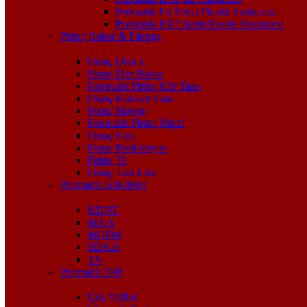
Pnömatik Psl Serisi Plastik Susturucu
Pnömatik PSU Serisi Plastik Susturucu
Pirinç Rakor & Fittings
Pirinç Dirsek
Pirinç Düz Rakor
Pnömatik Pirinç Kör Tapa
Pirinç Küresel Vana
Pirinç Maşon
Pnömatik Pirinç Nipel
Pirinç Pres
Pirinç Redüksiyon
Pirinç Te
Pirinç Ters Lüle
Pnömatik Silindirler
KDNT
MA-S
MGPM
SDA-S
TN
Pnömatik Valf
Çek Valfler