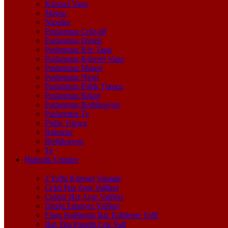
Küresel Vana
Maşon
Nipeller
Paslanmaz Çekvalf
Paslanmaz Dirsek
Paslanmaz Kör Tapa
Paslanmaz Küresel Vana
Paslanmaz Maşon
Paslanmaz Nipel
Paslanmaz Pislik Tutucu
Paslanmaz Rakor
Paslanmaz Redüksiyon
Paslanmaz Te
Pislik Tutucu
Rakorlar
Redüksiyon
Te
Hidrolik Ürünler
2 Yollu Küresel Vanalar
Çekli Hız Ayar Valfleri
Çeksiz Hız Ayar Valfleri
Direkt Emniyet Valfleri
Flanş Bağlantılı İkiz Kilitleme Valfi
Hat Tipi Popetli Çek Valf