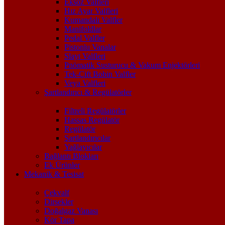
Eksoz Valfleri
Hız Ayar Valfleri
Kumandalı Valfler
Manifoldlar
Pedal Valfler
Pistonlu Vanalar
Slayt Valfleri
Pnömatik Susturucu & Vakum Enjektörleri
Tek-Çift Bobin Valfler
Veya Valfleri
Şartlandırıcı & Regülatörler
Filtreli Regülatörler
Hassas Regülatör
Regülatör
Şartlandırıcılar
Yağlayıcılar
Bağlantı Blokları
Ek Ürünler
Mekanik & Tesisat
Çekvalf
Dirsekler
Doğalgaz Vanası
Kör Tapa