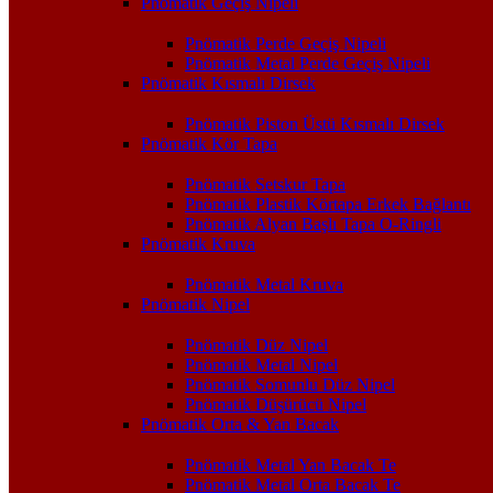
Pnömatik Geçiş Nipeli
Pnömatik Perde Geçiş Nipeli
Pnömatik Metal Perde Geçiş Nipeli
Pnömatik Kısmalı Dirsek
Pnömatik Piston Üstü Kısmalı Dirsek
Pnömatik Kör Tapa
Pnömatik Setskur Tapa
Pnömatik Plastik Körtapa Erkek Bağlantı
Pnömatik Alyan Başlı Tapa O-Ringli
Pnömatik Kruva
Pnömatik Metal Kruva
Pnömatik Nipel
Pnömatik Düz Nipel
Pnömatik Metal Nipel
Pnömatik Somunlu Düz Nipel
Pnömatik Düşürücü Nipel
Pnömatik Orta & Yan Bacak
Pnömatik Metal Yan Bacak Te
Pnömatik Metal Orta Bacak Te