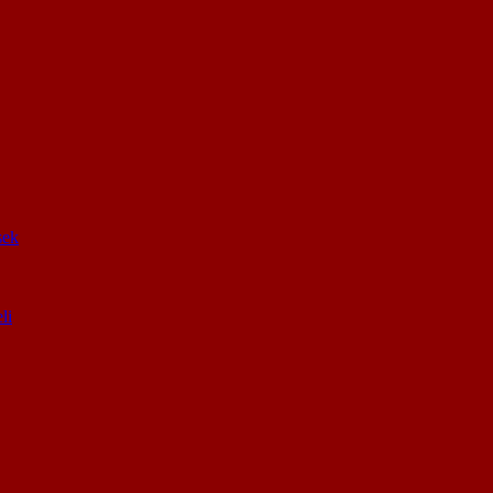
sek
li