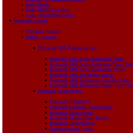
Kağıt Havlu
Kağıt Havlu Aparatları
Mop – Mikrofiber Bezler
Pnömatik Ürünler
Pnömatik Hortum
Rakor – Fittings
Pnömatik 316L Paslanmaz Seri
Pnömatik 316L Serisi Paslanmaz Nipel
Pnömatik 316L Serisi Paslanmaz Döner Dir
Pnömatik 316L Serisi Paslanmaz Dirsek
Pnömatik 316L Paslanmaz Seri Te
Pnömatik 316L Paslanmaz Seri Düz Rakor
Pnömatik 316L Paslanmaz Perde Geçiş Nipe
Pnömatik Döner Dirsek
Pnömatik Dişi Dirsek
Pnömatik Somunlu Döner Dirsek
Pnömatik Dirsek Nipel
Pnömatik Metrik Döner Dirsek
Pnömatik Döner Dirsek
Pnömatik Metal Dirsek