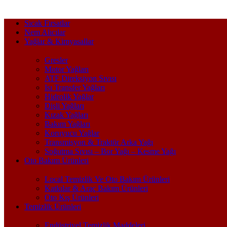
Sıcak Fırsatlar
Nem Alıcılar
Yağlar & Kimyasallar
Gresler
Motor Yağları
ATF Direksiyon Sıvısı
Isı Transfer Yağları
Hidrolik Yağlar
Dişli Yağları
Kızak Yağları
Bakım Yağları
Koruyucu Yağlar
Transmisyon & Traktör Arka Yağı
Soğutma Sıvısı – Bor Yağı – Kesme Yağı
Oto Bakım Ürünleri
Local Temizlik Ve Oto Bakım Ürünleri
Katkılar & Araç Bakım Ürünleri
Oto Kış Ürünleri
Temizlik Ürünleri
Endüstriyel Temizlik Maddeleri