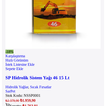
-18%
Karşılaştırma
Hızlı Görünüm
İstek Listesine Ekle
Sepete Ekle
SP Hidrolik Sistem Yağı 46 15 Lt
Hidrolik Yağlar
,
Sıcak Fırsatlar
SarPet
Stok Kodu:
NSSP0001
₺
1.959,90
₺
2.379,90
Sepette:
₺
1.763,91