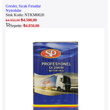
Gresler
,
Sıcak Fırsatlar
Nytrolube
Stok Kodu:
NTKM0020
₺
4.500,00
₺
4.950,00
Sepette:
₺
4.050,00