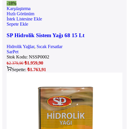
-18%
Karşılaştırma
Hızlı Görünüm
İstek Listesine Ekle
Sepete Ekle
SP Hidrolik Sistem Yağı 68 15 Lt
Hidrolik Yağlar
,
Sıcak Fırsatlar
SarPet
Stok Kodu:
NSSP0002
₺
1.959,90
₺
2.379,90
Sepette:
₺
1.763,91