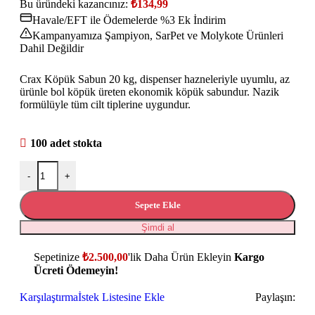
Bu üründeki kazancınız:
₺
134,99
Havale/EFT ile Ödemelerde %3 Ek İndirim
Kampanyamıza Şampiyon, SarPet ve Molykote Ürünleri
Dahil Değildir
Crax Köpük Sabun 20 kg, dispenser hazneleriyle uyumlu, az
ürünle bol köpük üreten ekonomik köpük sabundur. Nazik
formülüyle tüm cilt tiplerine uygundur.
100 adet stokta
-
+
Sepete Ekle
Şimdi al
Sepetinize
₺
2.500,00
'lik Daha Ürün Ekleyin
Kargo
Ücreti Ödemeyin!
Karşılaştırma
İstek Listesine Ekle
Paylaşın: