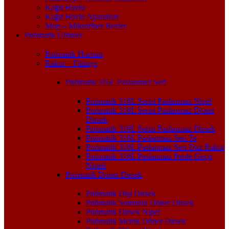
Kağıt Havlu
Kağıt Havlu Aparatları
Mop – Mikrofiber Bezler
Pnömatik Ürünler
Pnömatik Hortum
Rakor – Fittings
Pnömatik 316L Paslanmaz Seri
Pnömatik 316L Serisi Paslanmaz Nipel
Pnömatik 316L Serisi Paslanmaz Döner
Dirsek
Pnömatik 316L Serisi Paslanmaz Dirsek
Pnömatik 316L Paslanmaz Seri Te
Pnömatik 316L Paslanmaz Seri Düz Rakor
Pnömatik 316L Paslanmaz Perde Geçiş
Nipeli
Pnömatik Döner Dirsek
Pnömatik Dişi Dirsek
Pnömatik Somunlu Döner Dirsek
Pnömatik Dirsek Nipel
Pnömatik Metrik Döner Dirsek