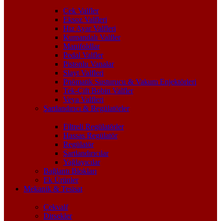
Çek Valfler
Eksoz Valfleri
Hız Ayar Valfleri
Kumandalı Valfler
Manifoldlar
Pedal Valfler
Pistonlu Vanalar
Slayt Valfleri
Pnömatik Susturucu & Vakum Enjektörleri
Tek-Çift Bobin Valfler
Veya Valfleri
Şartlandırıcı & Regülatörler
Filtreli Regülatörler
Hassas Regülatör
Regülatör
Şartlandırıcılar
Yağlayıcılar
Bağlantı Blokları
Ek Ürünler
Mekanik & Tesisat
Çekvalf
Dirsekler