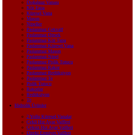
Doğalgaz Vanası
Kör Tapa
Küresel Vana
Maşon
Nipeller
Paslanmaz Çekvalf
Paslanmaz Dirsek
Paslanmaz Kör Tapa
Paslanmaz Küresel Vana
Paslanmaz Maşon
Paslanmaz Nipel
Paslanmaz Pislik Tutucu
Paslanmaz Rakor
Paslanmaz Redüksiyon
Paslanmaz Te
Pislik Tutucu
Rakorlar
Redüksiyon
Te
Hidrolik Ürünler
2 Yollu Küresel Vanalar
Çekli Hız Ayar Valfleri
Çeksiz Hız Ayar Valfleri
Direkt Emniyet Valfleri