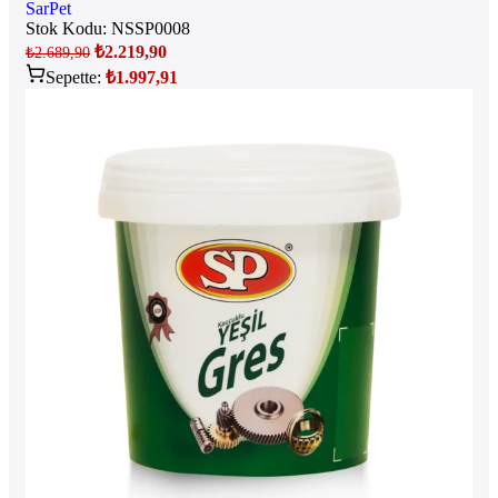
SarPet
Stok Kodu:
NSSP0008
₺
2.219,90
₺
2.689,90
Sepette:
₺
1.997,91