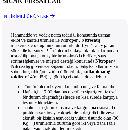
SICAK FIRSATLAR
İNDİRİMLİ ÜRÜNLER
Hammadde ve yedek parça tedariği konusunda uzman
ekibi ve kaliteli ürünleri ile
Nitroper / Nitrosatış
,
incelemekte olduğunuz tüm ürünlerde 1 yıl / 12 ay garanti
süresi ile karşınızda! Ürünlerimiz, dayanıklılık bakımından
test edilip onaylanmış bir ürün olmakla birlikte, satış
sonrası işlemler ve müşteri desteği konusunda
Nitroper /
Nitrosatış
güvencesi kapsamındadır. Satış kanallarımızdan
satın almış olduğunuz tüm ürünlerimiz,
kullanılmadığı
taktirde
14(ondört) iş günü içerisinde iade edilebilir.
Tüm ürünlerimiz yeni, kullanılmamış ve faturalıdır.
Hafta içi ; 17:00’dan önce verilen siparişleriniz özel
bir durum oluşmadığı sürece en kısa sürede kargoya
teslim edilmektedir.
Toplu siparişleriniz taşıma ve kargolama esnasında
problem yaratmayacak şekilde birleştirilebilir veya
ağırlığı bir kişinin taşıyacağı yükün üstünde olan (30
Kg + ) ürünleriniz duruma göre iki veya daha fazla
paket yapılarak gönderilmektedir.