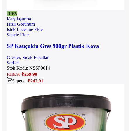
-16%
Karşılaştırma
Hızlı Görünüm
İstek Listesine Ekle
Sepete Ekle
SP Kauçuklu Gres 900gr Plastik Kova
Gresler
,
Sıcak Fırsatlar
SarPet
Stok Kodu:
NSSP0014
₺
269,90
₺
319,90
Sepette:
₺
242,91