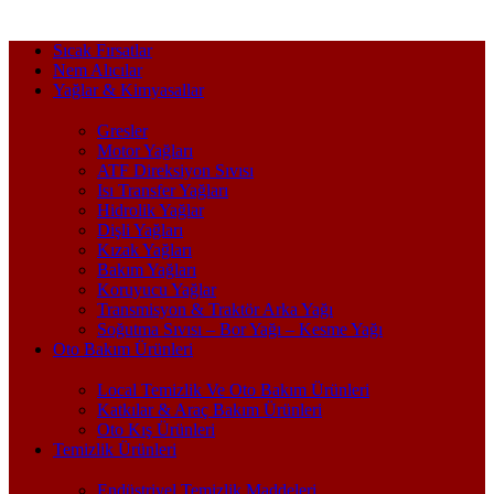
Sıcak Fırsatlar
Nem Alıcılar
Yağlar & Kimyasallar
Gresler
Motor Yağları
ATF Direksiyon Sıvısı
Isı Transfer Yağları
Hidrolik Yağlar
Dişli Yağları
Kızak Yağları
Bakım Yağları
Koruyucu Yağlar
Transmisyon & Traktör Arka Yağı
Soğutma Sıvısı – Bor Yağı – Kesme Yağı
Oto Bakım Ürünleri
Local Temizlik Ve Oto Bakım Ürünleri
Katkılar & Araç Bakım Ürünleri
Oto Kış Ürünleri
Temizlik Ürünleri
Endüstriyel Temizlik Maddeleri