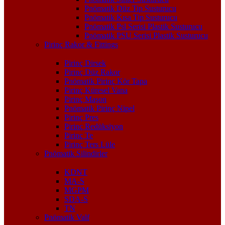
Pnömatik Düz Tip Susturucu
Pnömatik Kısa Tip Susturucu
Pnömatik Psl Serisi Plastik Susturucu
Pnömatik PSU Serisi Plastik Susturucu
Pirinç Rakor & Fittings
Pirinç Dirsek
Pirinç Düz Rakor
Pnömatik Pirinç Kör Tapa
Pirinç Küresel Vana
Pirinç Maşon
Pnömatik Pirinç Nipel
Pirinç Pres
Pirinç Redüksiyon
Pirinç Te
Pirinç Ters Lüle
Pnömatik Silindirler
KDNT
MA-S
MGPM
SDA-S
TN
Pnömatik Valf