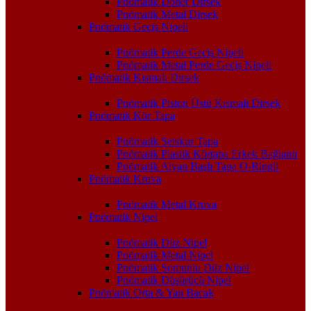
Pnömatik Döner Dirsek
Pnömatik Metal Dirsek
Pnömatik Geçiş Nipeli
Pnömatik Perde Geçiş Nipeli
Pnömatik Metal Perde Geçiş Nipeli
Pnömatik Kısmalı Dirsek
Pnömatik Piston Üstü Kısmalı Dirsek
Pnömatik Kör Tapa
Pnömatik Setskur Tapa
Pnömatik Plastik Körtapa Erkek Bağlantı
Pnömatik Alyan Başlı Tapa O-Ringli
Pnömatik Kruva
Pnömatik Metal Kruva
Pnömatik Nipel
Pnömatik Düz Nipel
Pnömatik Metal Nipel
Pnömatik Somunlu Düz Nipel
Pnömatik Düşürücü Nipel
Pnömatik Orta & Yan Bacak