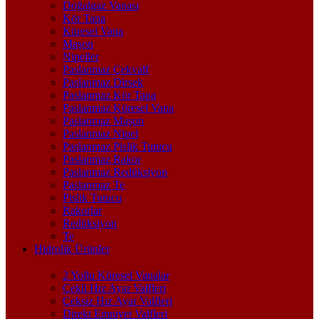
Doğalgaz Vanası
Kör Tapa
Küresel Vana
Maşon
Nipeller
Paslanmaz Çekvalf
Paslanmaz Dirsek
Paslanmaz Kör Tapa
Paslanmaz Küresel Vana
Paslanmaz Maşon
Paslanmaz Nipel
Paslanmaz Pislik Tutucu
Paslanmaz Rakor
Paslanmaz Redüksiyon
Paslanmaz Te
Pislik Tutucu
Rakorlar
Redüksiyon
Te
Hidrolik Ürünler
2 Yollu Küresel Vanalar
Çekli Hız Ayar Valfleri
Çeksiz Hız Ayar Valfleri
Direkt Emniyet Valfleri