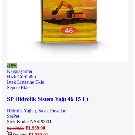
-18%
Karşılaştırma
Hızlı Görünüm
İstek Listesine Ekle
Sepete Ekle
SP Hidrolik Sistem Yağı 46 15 Lt
Hidrolik Yağlar
,
Sıcak Fırsatlar
SarPet
Stok Kodu:
NSSP0001
₺
1.959,90
₺
2.379,90
Sepette:
₺
1.763,91