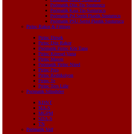
Pnömatik Düz Tip Susturucu
Pnömatik Kısa Tip Susturucu
Pnömatik Psl Serisi Plastik Susturucu
Pnömatik PSU Serisi Plastik Susturucu
Pirinç Rakor & Fittings
Pirinç Dirsek
Pirinç Düz Rakor
Pnömatik Pirinç Kör Tapa
Pirinç Küresel Vana
Pirinç Maşon
Pnömatik Pirinç Nipel
Pirinç Pres
Pirinç Redüksiyon
Pirinç Te
Pirinç Ters Lüle
Pnömatik Silindirler
KDNT
MA-S
MGPM
SDA-S
TN
Pnömatik Valf