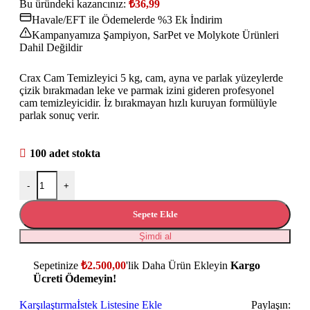
Bu üründeki kazancınız:
₺
36,99
Havale/EFT ile Ödemelerde %3 Ek İndirim
Kampanyamıza Şampiyon, SarPet ve Molykote Ürünleri
Dahil Değildir
Crax Cam Temizleyici 5 kg, cam, ayna ve parlak yüzeylerde
çizik bırakmadan leke ve parmak izini gideren profesyonel
cam temizleyicidir. İz bırakmayan hızlı kuruyan formülüyle
parlak sonuç verir.
100 adet stokta
-
+
Sepete Ekle
Şimdi al
Sepetinize
₺
2.500,00
'lik Daha Ürün Ekleyin
Kargo
Ücreti Ödemeyin!
Karşılaştırma
İstek Listesine Ekle
Paylaşın: