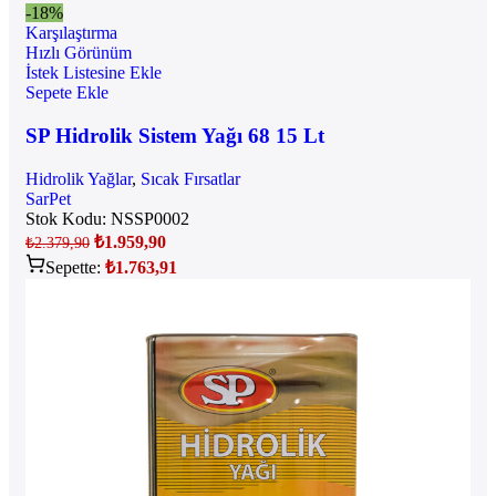
-18%
Karşılaştırma
Hızlı Görünüm
İstek Listesine Ekle
Sepete Ekle
SP Hidrolik Sistem Yağı 68 15 Lt
Hidrolik Yağlar
,
Sıcak Fırsatlar
SarPet
Stok Kodu:
NSSP0002
₺
1.959,90
₺
2.379,90
Sepette:
₺
1.763,91