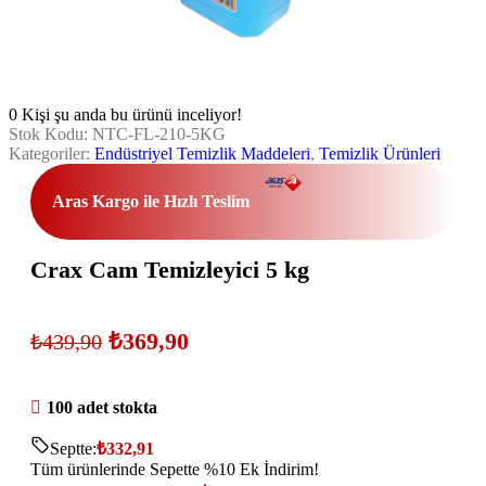
0
Kişi şu anda bu ürünü inceliyor!
Stok Kodu:
NTC-FL-210-5KG
Kategoriler:
Endüstriyel Temizlik Maddeleri
,
Temizlik Ürünleri
Aras Kargo ile Hızlı Teslim
Crax Cam Temizleyici 5 kg
₺
369,90
₺
439,90
100 adet stokta
Septte:
₺
332,91
Tüm ürünlerinde Sepette %10 Ek İndirim!