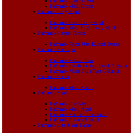
Pnömatik Döner Dirsek
Pnömatik Metal Dirsek
Pnömatik Geçiş Nipeli
Pnömatik Perde Geçiş Nipeli
Pnömatik Metal Perde Geçiş Nipeli
Pnömatik Kısmalı Dirsek
Pnömatik Piston Üstü Kısmalı Dirsek
Pnömatik Kör Tapa
Pnömatik Setskur Tapa
Pnömatik Plastik Körtapa Erkek Bağlantı
Pnömatik Alyan Başlı Tapa O-Ringli
Pnömatik Kruva
Pnömatik Metal Kruva
Pnömatik Nipel
Pnömatik Düz Nipel
Pnömatik Metal Nipel
Pnömatik Somunlu Düz Nipel
Pnömatik Düşürücü Nipel
Pnömatik Orta & Yan Bacak