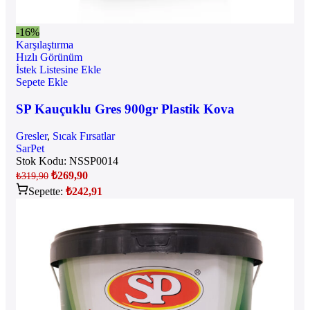
-16%
Karşılaştırma
Hızlı Görünüm
İstek Listesine Ekle
Sepete Ekle
SP Kauçuklu Gres 900gr Plastik Kova
Gresler
,
Sıcak Fırsatlar
SarPet
Stok Kodu:
NSSP0014
₺
269,90
₺
319,90
Sepette:
₺
242,91