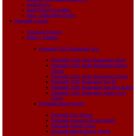
Kağıt Havlu
Kağıt Havlu Aparatları
Mop – Mikrofiber Bezler
Pnömatik Ürünler
Pnömatik Hortum
Rakor – Fittings
Pnömatik 316L Paslanmaz Seri
Pnömatik 316L Serisi Paslanmaz Nipel
Pnömatik 316L Serisi Paslanmaz Döner
Dirsek
Pnömatik 316L Serisi Paslanmaz Dirsek
Pnömatik 316L Paslanmaz Seri Te
Pnömatik 316L Paslanmaz Seri Düz Rakor
Pnömatik 316L Paslanmaz Perde Geçiş
Nipeli
Pnömatik Döner Dirsek
Pnömatik Dişi Dirsek
Pnömatik Somunlu Döner Dirsek
Pnömatik Dirsek Nipel
Pnömatik Metrik Döner Dirsek