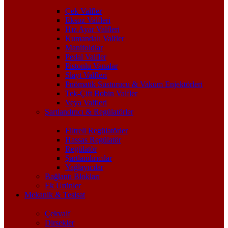
Çek Valfler
Eksoz Valfleri
Hız Ayar Valfleri
Kumandalı Valfler
Manifoldlar
Pedal Valfler
Pistonlu Vanalar
Slayt Valfleri
Pnömatik Susturucu & Vakum Enjektörleri
Tek-Çift Bobin Valfler
Veya Valfleri
Şartlandırıcı & Regülatörler
Filtreli Regülatörler
Hassas Regülatör
Regülatör
Şartlandırıcılar
Yağlayıcılar
Bağlantı Blokları
Ek Ürünler
Mekanik & Tesisat
Çekvalf
Dirsekler