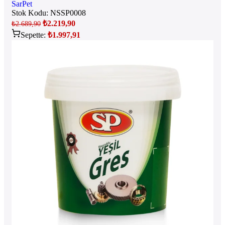
SarPet
Stok Kodu:
NSSP0008
₺
2.219,90
₺
2.689,90
Sepette:
₺
1.997,91