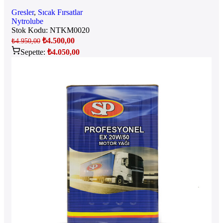
Gresler
,
Sıcak Fırsatlar
Nytrolube
Stok Kodu:
NTKM0020
₺
4.500,00
₺
4.950,00
Sepette:
₺
4.050,00