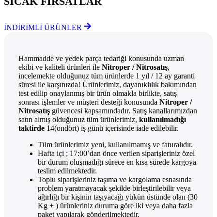
SICAK FIRSATLAR
İNDİRİMLİ ÜRÜNLER
Hammadde ve yedek parça tedariği konusunda uzman
ekibi ve kaliteli ürünleri ile
Nitroper / Nitrosatış
,
incelemekte olduğunuz tüm ürünlerde 1 yıl / 12 ay garanti
süresi ile karşınızda! Ürünlerimiz, dayanıklılık bakımından
test edilip onaylanmış bir ürün olmakla birlikte, satış
sonrası işlemler ve müşteri desteği konusunda
Nitroper /
Nitrosatış
güvencesi kapsamındadır. Satış kanallarımızdan
satın almış olduğunuz tüm ürünlerimiz,
kullanılmadığı
taktirde
14(ondört) iş günü içerisinde iade edilebilir.
Tüm ürünlerimiz yeni, kullanılmamış ve faturalıdır.
Hafta içi ; 17:00’dan önce verilen siparişleriniz özel
bir durum oluşmadığı sürece en kısa sürede kargoya
teslim edilmektedir.
Toplu siparişleriniz taşıma ve kargolama esnasında
problem yaratmayacak şekilde birleştirilebilir veya
ağırlığı bir kişinin taşıyacağı yükün üstünde olan (30
Kg + ) ürünleriniz duruma göre iki veya daha fazla
paket yapılarak gönderilmektedir.