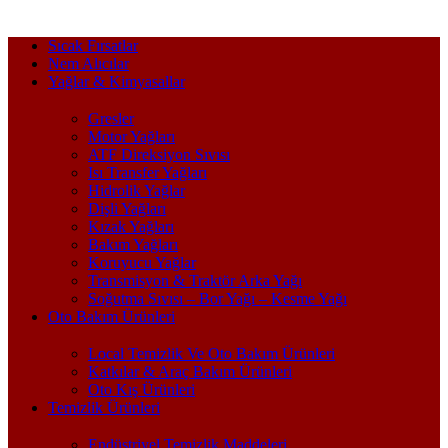
Sıcak Fırsatlar
Nem Alıcılar
Yağlar & Kimyasallar
Gresler
Motor Yağları
ATF Direksiyon Sıvısı
Isı Transfer Yağları
Hidrolik Yağlar
Dişli Yağları
Kızak Yağları
Bakım Yağları
Koruyucu Yağlar
Transmisyon & Traktör Arka Yağı
Soğutma Sıvısı – Bor Yağı – Kesme Yağı
Oto Bakım Ürünleri
Local Temizlik Ve Oto Bakım Ürünleri
Katkılar & Araç Bakım Ürünleri
Oto Kış Ürünleri
Temizlik Ürünleri
Endüstriyel Temizlik Maddeleri