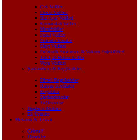
Çek Valfler
Eksoz Valfleri
Hız Ayar Valfleri
Kumandalı Valfler
Manifoldlar
Pedal Valfler
Pistonlu Vanalar
Slayt Valfleri
Pnömatik Susturucu & Vakum Enjektörleri
Tek-Çift Bobin Valfler
Veya Valfleri
Şartlandırıcı & Regülatörler
Filtreli Regülatörler
Hassas Regülatör
Regülatör
Şartlandırıcılar
Yağlayıcılar
Bağlantı Blokları
Ek Ürünler
Mekanik & Tesisat
Çekvalf
Dirsekler