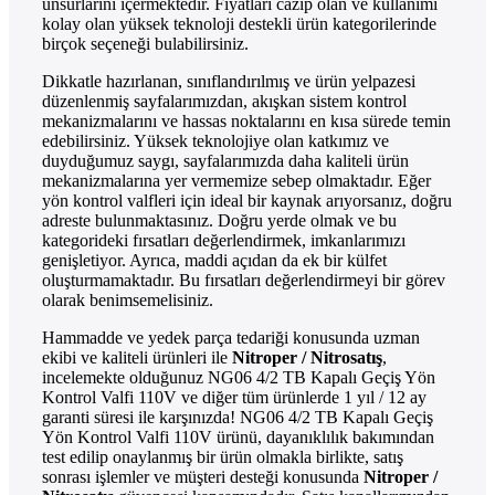
unsurlarını içermektedir. Fiyatları cazip olan ve kullanımı
kolay olan yüksek teknoloji destekli ürün kategorilerinde
birçok seçeneği bulabilirsiniz.
Dikkatle hazırlanan, sınıflandırılmış ve ürün yelpazesi
düzenlenmiş sayfalarımızdan, akışkan sistem kontrol
mekanizmalarını ve hassas noktalarını en kısa sürede temin
edebilirsiniz. Yüksek teknolojiye olan katkımız ve
duyduğumuz saygı, sayfalarımızda daha kaliteli ürün
mekanizmalarına yer vermemize sebep olmaktadır. Eğer
yön kontrol valfleri için ideal bir kaynak arıyorsanız, doğru
adreste bulunmaktasınız. Doğru yerde olmak ve bu
kategorideki fırsatları değerlendirmek, imkanlarımızı
genişletiyor. Ayrıca, maddi açıdan da ek bir külfet
oluşturmamaktadır. Bu fırsatları değerlendirmeyi bir görev
olarak benimsemelisiniz.
Hammadde ve yedek parça tedariği konusunda uzman
ekibi ve kaliteli ürünleri ile
Nitroper / Nitrosatış
,
incelemekte olduğunuz NG06 4/2 TB Kapalı Geçiş Yön
Kontrol Valfi 110V ve diğer tüm ürünlerde 1 yıl / 12 ay
garanti süresi ile karşınızda! NG06 4/2 TB Kapalı Geçiş
Yön Kontrol Valfi 110V ürünü, dayanıklılık bakımından
test edilip onaylanmış bir ürün olmakla birlikte, satış
sonrası işlemler ve müşteri desteği konusunda
Nitroper /