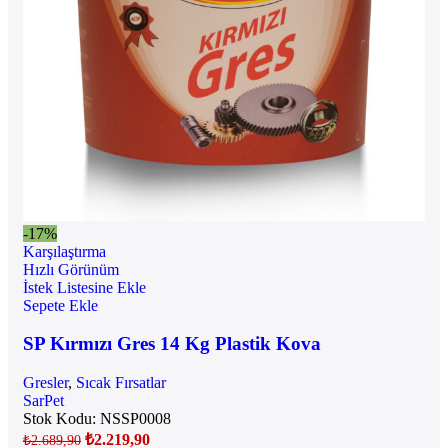
-17%
Karşılaştırma
Hızlı Görünüm
İstek Listesine Ekle
Sepete Ekle
SP Kırmızı Gres 14 Kg Plastik Kova
Gresler
,
Sıcak Fırsatlar
SarPet
Stok Kodu:
NSSP0008
₺
2.219,90
₺
2.689,90