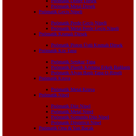
Pnömatik Döner Dirsek
Pnömatik Metal Dirsek
Pnömatik Geçiş Nipeli
Pnömatik Perde Geçiş Nipeli
Pnömatik Metal Perde Geçiş Nipeli
Pnömatik Kısmalı Dirsek
Pnömatik Piston Üstü Kısmalı Dirsek
Pnömatik Kör Tapa
Pnömatik Setskur Tapa
Pnömatik Plastik Körtapa Erkek Bağlantı
Pnömatik Alyan Başlı Tapa O-Ringli
Pnömatik Kruva
Pnömatik Metal Kruva
Pnömatik Nipel
Pnömatik Düz Nipel
Pnömatik Metal Nipel
Pnömatik Somunlu Düz Nipel
Pnömatik Düşürücü Nipel
Pnömatik Orta & Yan Bacak