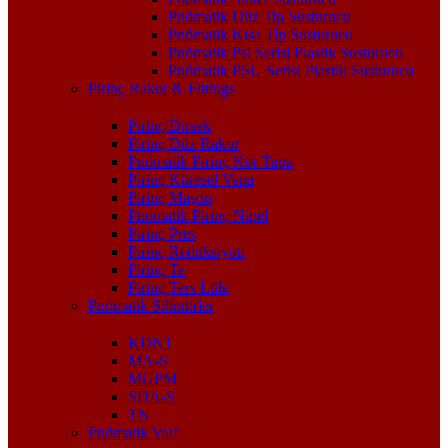
Pnömatik Düz Tip Susturucu
Pnömatik Kısa Tip Susturucu
Pnömatik Psl Serisi Plastik Susturucu
Pnömatik PSU Serisi Plastik Susturucu
Pirinç Rakor & Fittings
Pirinç Dirsek
Pirinç Düz Rakor
Pnömatik Pirinç Kör Tapa
Pirinç Küresel Vana
Pirinç Maşon
Pnömatik Pirinç Nipel
Pirinç Pres
Pirinç Redüksiyon
Pirinç Te
Pirinç Ters Lüle
Pnömatik Silindirler
KDNT
MA-S
MGPM
SDA-S
TN
Pnömatik Valf