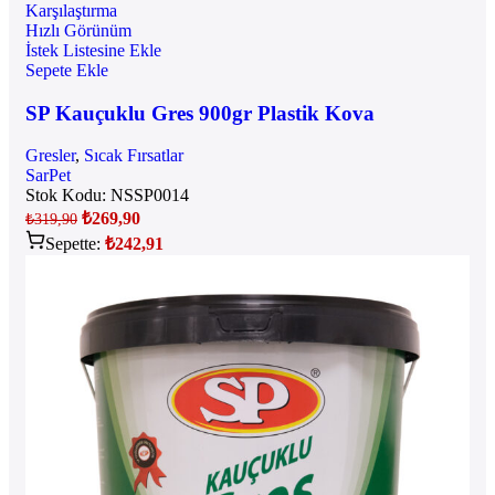
Karşılaştırma
Hızlı Görünüm
İstek Listesine Ekle
Sepete Ekle
SP Kauçuklu Gres 900gr Plastik Kova
Gresler
,
Sıcak Fırsatlar
SarPet
Stok Kodu:
NSSP0014
₺
269,90
₺
319,90
Sepette:
₺
242,91