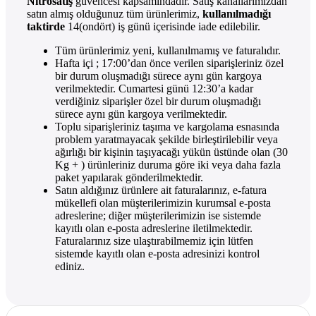
Nitrosatış
güvencesi kapsamındadır. Satış kanallarımızdan
satın almış olduğunuz tüm ürünlerimiz,
kullanılmadığı
taktirde
14(ondört) iş günü içerisinde iade edilebilir.
Tüm ürünlerimiz yeni, kullanılmamış ve faturalıdır.
Hafta içi ; 17:00’dan önce verilen siparişleriniz özel
bir durum oluşmadığı sürece aynı gün kargoya
verilmektedir. Cumartesi günü 12:30’a kadar
verdiğiniz siparişler özel bir durum oluşmadığı
sürece aynı gün kargoya verilmektedir.
Toplu siparişleriniz taşıma ve kargolama esnasında
problem yaratmayacak şekilde birleştirilebilir veya
ağırlığı bir kişinin taşıyacağı yükün üstünde olan (30
Kg + ) ürünleriniz duruma göre iki veya daha fazla
paket yapılarak gönderilmektedir.
Satın aldığınız ürünlere ait faturalarınız, e-fatura
mükellefi olan müşterilerimizin kurumsal e-posta
adreslerine; diğer müşterilerimizin ise sistemde
kayıtlı olan e-posta adreslerine iletilmektedir.
Faturalarınız size ulaştırabilmemiz için lütfen
sistemde kayıtlı olan e-posta adresinizi kontrol
ediniz.