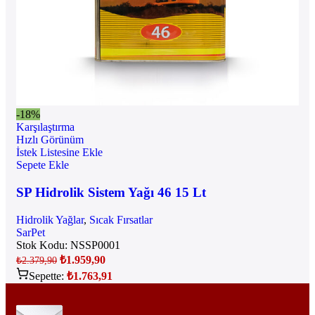
-18%
Karşılaştırma
Hızlı Görünüm
İstek Listesine Ekle
Sepete Ekle
SP Hidrolik Sistem Yağı 46 15 Lt
Hidrolik Yağlar
,
Sıcak Fırsatlar
SarPet
Stok Kodu:
NSSP0001
₺
1.959,90
₺
2.379,90
Sepette:
₺
1.763,91