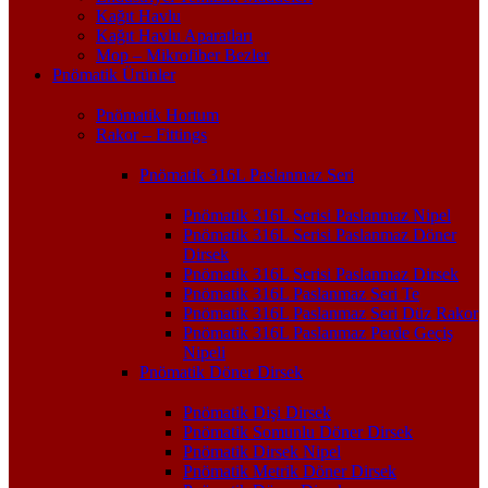
Kağıt Havlu
Kağıt Havlu Aparatları
Mop – Mikrofiber Bezler
Pnömatik Ürünler
Pnömatik Hortum
Rakor – Fittings
Pnömatik 316L Paslanmaz Seri
Pnömatik 316L Serisi Paslanmaz Nipel
Pnömatik 316L Serisi Paslanmaz Döner
Dirsek
Pnömatik 316L Serisi Paslanmaz Dirsek
Pnömatik 316L Paslanmaz Seri Te
Pnömatik 316L Paslanmaz Seri Düz Rakor
Pnömatik 316L Paslanmaz Perde Geçiş
Nipeli
Pnömatik Döner Dirsek
Pnömatik Dişi Dirsek
Pnömatik Somunlu Döner Dirsek
Pnömatik Dirsek Nipel
Pnömatik Metrik Döner Dirsek