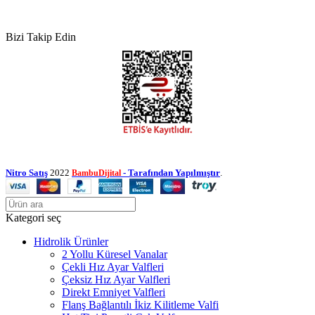
Bizi Takip Edin
Nitro Satış
2022
- Tarafından Yapılmıştır
.
BambuDijital
Kategori seç
Hidrolik Ürünler
2 Yollu Küresel Vanalar
Çekli Hız Ayar Valfleri
Çeksiz Hız Ayar Valfleri
Direkt Emniyet Valfleri
Flanş Bağlantılı İkiz Kilitleme Valfi