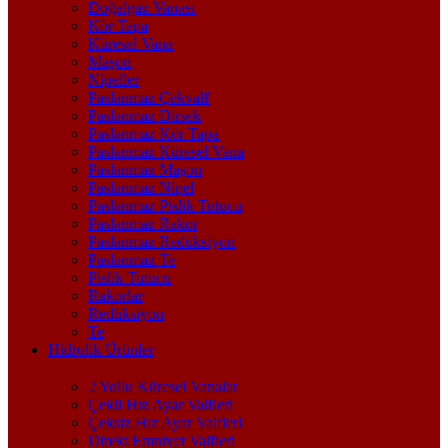
Doğalgaz Vanası
Kör Tapa
Küresel Vana
Maşon
Nipeller
Paslanmaz Çekvalf
Paslanmaz Dirsek
Paslanmaz Kör Tapa
Paslanmaz Küresel Vana
Paslanmaz Maşon
Paslanmaz Nipel
Paslanmaz Pislik Tutucu
Paslanmaz Rakor
Paslanmaz Redüksiyon
Paslanmaz Te
Pislik Tutucu
Rakorlar
Redüksiyon
Te
Hidrolik Ürünler
2 Yollu Küresel Vanalar
Çekli Hız Ayar Valfleri
Çeksiz Hız Ayar Valfleri
Direkt Emniyet Valfleri