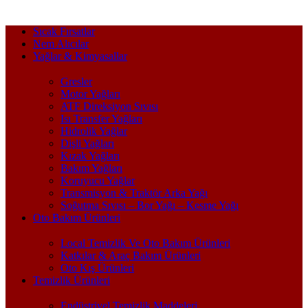
Sıcak Fırsatlar
Nem Alıcılar
Yağlar & Kimyasallar
Gresler
Motor Yağları
ATF Direksiyon Sıvısı
Isı Transfer Yağları
Hidrolik Yağlar
Dişli Yağları
Kızak Yağları
Bakım Yağları
Koruyucu Yağlar
Transmisyon & Traktör Arka Yağı
Soğutma Sıvısı – Bor Yağı – Kesme Yağı
Oto Bakım Ürünleri
Local Temizlik Ve Oto Bakım Ürünleri
Katkılar & Araç Bakım Ürünleri
Oto Kış Ürünleri
Temizlik Ürünleri
Endüstriyel Temizlik Maddeleri