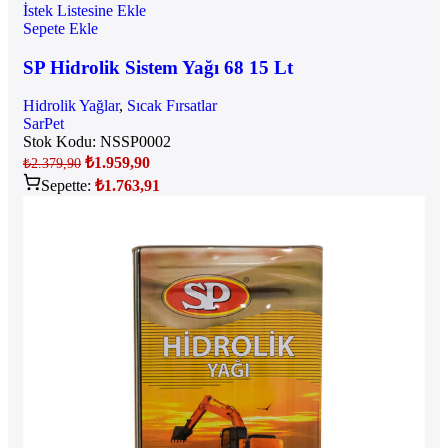
İstek Listesine Ekle
Sepete Ekle
SP Hidrolik Sistem Yağı 68 15 Lt
Hidrolik Yağlar
,
Sıcak Fırsatlar
SarPet
Stok Kodu:
NSSP0002
₺
1.959,90
₺
2.379,90
Sepette:
₺
1.763,91