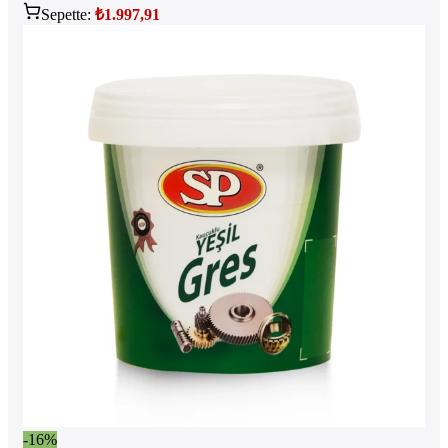
Sepette:
₺
1.997,91
-16%