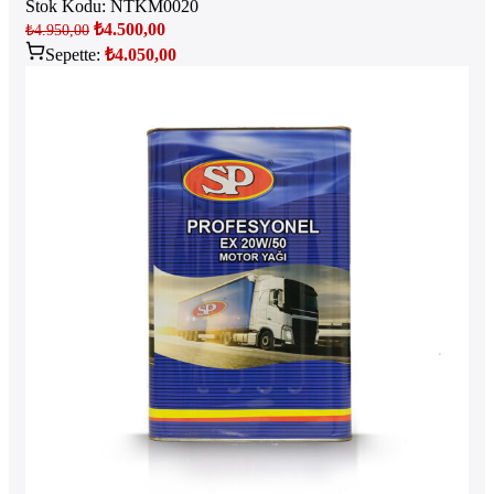
Stok Kodu:
NTKM0020
₺
4.500,00
₺
4.950,00
Sepette:
₺
4.050,00