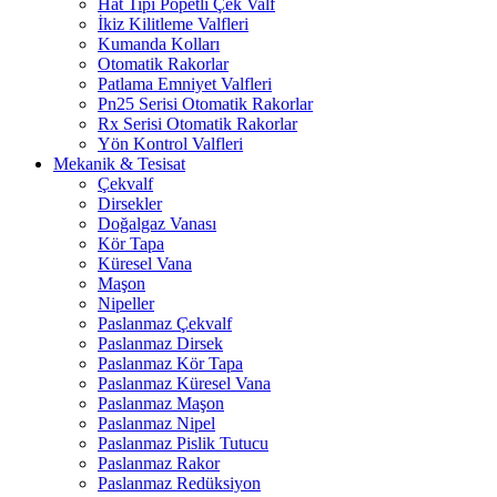
Hat Tipi Popetli Çek Valf
İkiz Kilitleme Valfleri
Kumanda Kolları
Otomatik Rakorlar
Patlama Emniyet Valfleri
Pn25 Serisi Otomatik Rakorlar
Rx Serisi Otomatik Rakorlar
Yön Kontrol Valfleri
Mekanik & Tesisat
Çekvalf
Dirsekler
Doğalgaz Vanası
Kör Tapa
Küresel Vana
Maşon
Nipeller
Paslanmaz Çekvalf
Paslanmaz Dirsek
Paslanmaz Kör Tapa
Paslanmaz Küresel Vana
Paslanmaz Maşon
Paslanmaz Nipel
Paslanmaz Pislik Tutucu
Paslanmaz Rakor
Paslanmaz Redüksiyon