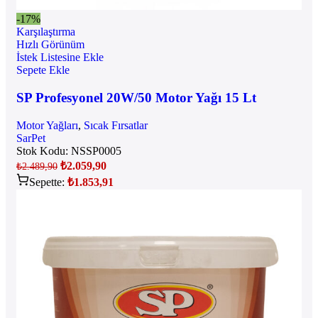
-17%
Karşılaştırma
Hızlı Görünüm
İstek Listesine Ekle
Sepete Ekle
SP Profesyonel 20W/50 Motor Yağı 15 Lt
Motor Yağları
,
Sıcak Fırsatlar
SarPet
Stok Kodu:
NSSP0005
₺
2.059,90
₺
2.489,90
Sepette:
₺
1.853,91