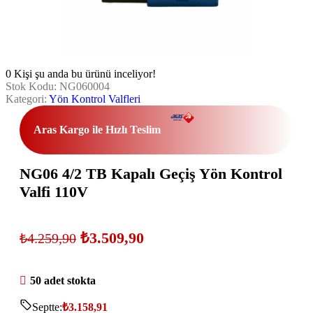
0
Kişi şu anda bu ürünü inceliyor!
Stok Kodu:
NG060004
Kategori:
Yön Kontrol Valfleri
Aras Kargo ile Hızlı Teslim
NG06 4/2 TB Kapalı Geçiş Yön Kontrol
Valfi 110V
₺
3.509,90
₺
4.259,90
50 adet stokta
Septte:
₺
3.158,91