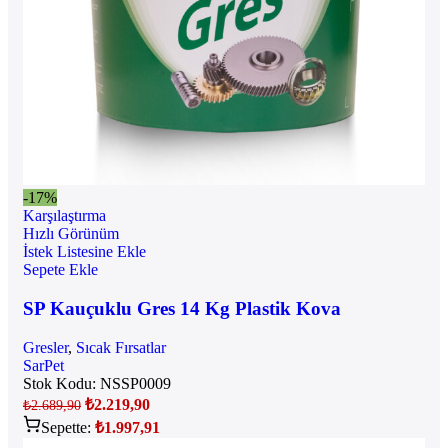
-17%
Karşılaştırma
Hızlı Görünüm
İstek Listesine Ekle
Sepete Ekle
SP Kauçuklu Gres 14 Kg Plastik Kova
Gresler
,
Sıcak Fırsatlar
SarPet
Stok Kodu:
NSSP0009
₺
2.219,90
₺
2.689,90
Sepette:
₺
1.997,91