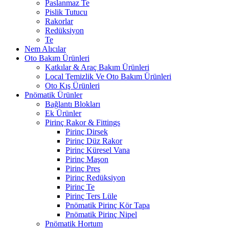
Paslanmaz Te
Pislik Tutucu
Rakorlar
Redüksiyon
Te
Nem Alıcılar
Oto Bakım Ürünleri
Katkılar & Araç Bakım Ürünleri
Local Temizlik Ve Oto Bakım Ürünleri
Oto Kış Ürünleri
Pnömatik Ürünler
Bağlantı Blokları
Ek Ürünler
Pirinç Rakor & Fittings
Pirinç Dirsek
Pirinç Düz Rakor
Pirinç Küresel Vana
Pirinç Maşon
Pirinç Pres
Pirinç Redüksiyon
Pirinç Te
Pirinç Ters Lüle
Pnömatik Pirinç Kör Tapa
Pnömatik Pirinç Nipel
Pnömatik Hortum