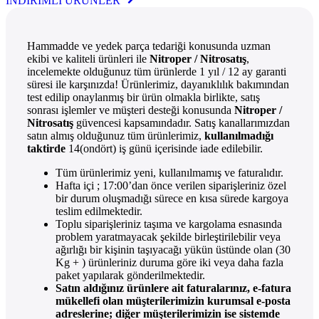
İNDİRİMLİ ÜRÜNLER
Hammadde ve yedek parça tedariği konusunda uzman
ekibi ve kaliteli ürünleri ile
Nitroper / Nitrosatış
,
incelemekte olduğunuz tüm ürünlerde 1 yıl / 12 ay garanti
süresi ile karşınızda! Ürünlerimiz, dayanıklılık bakımından
test edilip onaylanmış bir ürün olmakla birlikte, satış
sonrası işlemler ve müşteri desteği konusunda
Nitroper /
Nitrosatış
güvencesi kapsamındadır. Satış kanallarımızdan
satın almış olduğunuz tüm ürünlerimiz,
kullanılmadığı
taktirde
14(ondört) iş günü içerisinde iade edilebilir.
Tüm ürünlerimiz yeni, kullanılmamış ve faturalıdır.
Hafta içi ; 17:00’dan önce verilen siparişleriniz özel
bir durum oluşmadığı sürece en kısa sürede kargoya
teslim edilmektedir.
Toplu siparişleriniz taşıma ve kargolama esnasında
problem yaratmayacak şekilde birleştirilebilir veya
ağırlığı bir kişinin taşıyacağı yükün üstünde olan (30
Kg + ) ürünleriniz duruma göre iki veya daha fazla
paket yapılarak gönderilmektedir.
Satın aldığınız ürünlere ait faturalarınız, e-fatura
mükellefi olan müşterilerimizin kurumsal e-posta
adreslerine; diğer müşterilerimizin ise sistemde