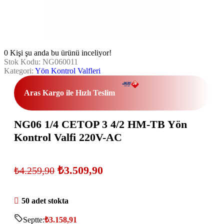
0
Kişi şu anda bu ürünü inceliyor!
Stok Kodu:
NG060011
Kategori:
Yön Kontrol Valfleri
Aras Kargo ile Hızlı Teslim
NG06 1/4 CETOP 3 4/2 HM-TB Yön
Kontrol Valfi 220V-AC
₺
3.509,90
₺
4.259,90
50 adet stokta
Septte:
₺
3.158,91