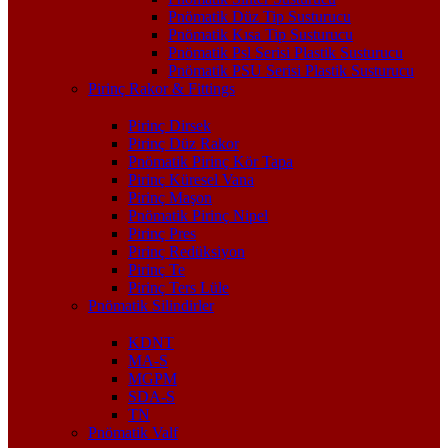
Pnömatik Düz Tip Susturucu
Pnömatik Kısa Tip Susturucu
Pnömatik Psl Serisi Plastik Susturucu
Pnömatik PSU Serisi Plastik Susturucu
Pirinç Rakor & Fittings
Pirinç Dirsek
Pirinç Düz Rakor
Pnömatik Pirinç Kör Tapa
Pirinç Küresel Vana
Pirinç Maşon
Pnömatik Pirinç Nipel
Pirinç Pres
Pirinç Redüksiyon
Pirinç Te
Pirinç Ters Lüle
Pnömatik Silindirler
KDNT
MA-S
MGPM
SDA-S
TN
Pnömatik Valf