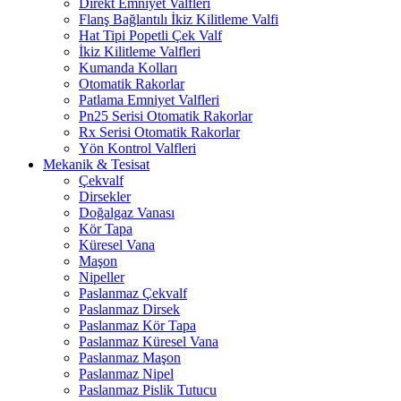
Direkt Emniyet Valfleri
Flanş Bağlantılı İkiz Kilitleme Valfi
Hat Tipi Popetli Çek Valf
İkiz Kilitleme Valfleri
Kumanda Kolları
Otomatik Rakorlar
Patlama Emniyet Valfleri
Pn25 Serisi Otomatik Rakorlar
Rx Serisi Otomatik Rakorlar
Yön Kontrol Valfleri
Mekanik & Tesisat
Çekvalf
Dirsekler
Doğalgaz Vanası
Kör Tapa
Küresel Vana
Maşon
Nipeller
Paslanmaz Çekvalf
Paslanmaz Dirsek
Paslanmaz Kör Tapa
Paslanmaz Küresel Vana
Paslanmaz Maşon
Paslanmaz Nipel
Paslanmaz Pislik Tutucu