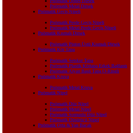
Pnömatik Döner Dirsek
Pnömatik Metal Dirsek
Pnömatik Geçiş Nipeli
Pnömatik Perde Geçiş Nipeli
Pnömatik Metal Perde Geçiş Nipeli
Pnömatik Kısmalı Dirsek
Pnömatik Piston Üstü Kısmalı Dirsek
Pnömatik Kör Tapa
Pnömatik Setskur Tapa
Pnömatik Plastik Körtapa Erkek Bağlantı
Pnömatik Alyan Başlı Tapa O-Ringli
Pnömatik Kruva
Pnömatik Metal Kruva
Pnömatik Nipel
Pnömatik Düz Nipel
Pnömatik Metal Nipel
Pnömatik Somunlu Düz Nipel
Pnömatik Düşürücü Nipel
Pnömatik Orta & Yan Bacak