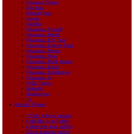
Doğalgaz Vanası
Kör Tapa
Küresel Vana
Maşon
Nipeller
Paslanmaz Çekvalf
Paslanmaz Dirsek
Paslanmaz Kör Tapa
Paslanmaz Küresel Vana
Paslanmaz Maşon
Paslanmaz Nipel
Paslanmaz Pislik Tutucu
Paslanmaz Rakor
Paslanmaz Redüksiyon
Paslanmaz Te
Pislik Tutucu
Rakorlar
Redüksiyon
Te
Hidrolik Ürünler
2 Yollu Küresel Vanalar
Çekli Hız Ayar Valfleri
Çeksiz Hız Ayar Valfleri
Direkt Emniyet Valfleri