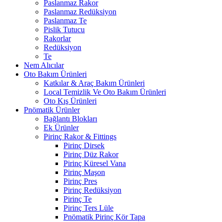
Paslanmaz Rakor
Paslanmaz Redüksiyon
Paslanmaz Te
Pislik Tutucu
Rakorlar
Redüksiyon
Te
Nem Alıcılar
Oto Bakım Ürünleri
Katkılar & Araç Bakım Ürünleri
Local Temizlik Ve Oto Bakım Ürünleri
Oto Kış Ürünleri
Pnömatik Ürünler
Bağlantı Blokları
Ek Ürünler
Pirinç Rakor & Fittings
Pirinç Dirsek
Pirinç Düz Rakor
Pirinç Küresel Vana
Pirinç Maşon
Pirinç Pres
Pirinç Redüksiyon
Pirinç Te
Pirinç Ters Lüle
Pnömatik Pirinç Kör Tapa