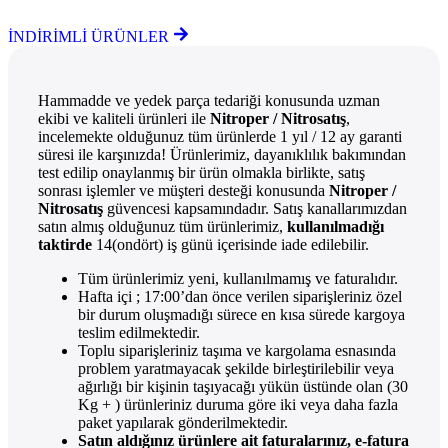
İNDİRİMLİ ÜRÜNLER
Hammadde ve yedek parça tedariği konusunda uzman
ekibi ve kaliteli ürünleri ile
Nitroper / Nitrosatış
,
incelemekte olduğunuz tüm ürünlerde 1 yıl / 12 ay garanti
süresi ile karşınızda! Ürünlerimiz, dayanıklılık bakımından
test edilip onaylanmış bir ürün olmakla birlikte, satış
sonrası işlemler ve müşteri desteği konusunda
Nitroper /
Nitrosatış
güvencesi kapsamındadır. Satış kanallarımızdan
satın almış olduğunuz tüm ürünlerimiz,
kullanılmadığı
taktirde
14(ondört) iş günü içerisinde iade edilebilir.
Tüm ürünlerimiz yeni, kullanılmamış ve faturalıdır.
Hafta içi ; 17:00’dan önce verilen siparişleriniz özel
bir durum oluşmadığı sürece en kısa sürede kargoya
teslim edilmektedir.
Toplu siparişleriniz taşıma ve kargolama esnasında
problem yaratmayacak şekilde birleştirilebilir veya
ağırlığı bir kişinin taşıyacağı yükün üstünde olan (30
Kg + ) ürünleriniz duruma göre iki veya daha fazla
paket yapılarak gönderilmektedir.
Satın aldığınız ürünlere ait faturalarınız, e-fatura