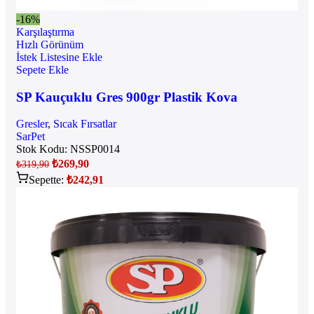
-16%
Karşılaştırma
Hızlı Görünüm
İstek Listesine Ekle
Sepete Ekle
SP Kauçuklu Gres 900gr Plastik Kova
Gresler
,
Sıcak Fırsatlar
SarPet
Stok Kodu:
NSSP0014
₺
269,90
₺
319,90
Sepette:
₺
242,91