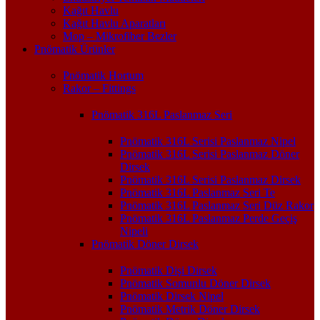
Kağıt Havlu
Kağıt Havlu Aparatları
Mop – Mikrofiber Bezler
Pnömatik Ürünler
Pnömatik Hortum
Rakor – Fittings
Pnömatik 316L Paslanmaz Seri
Pnömatik 316L Serisi Paslanmaz Nipel
Pnömatik 316L Serisi Paslanmaz Döner
Dirsek
Pnömatik 316L Serisi Paslanmaz Dirsek
Pnömatik 316L Paslanmaz Seri Te
Pnömatik 316L Paslanmaz Seri Düz Rakor
Pnömatik 316L Paslanmaz Perde Geçiş
Nipeli
Pnömatik Döner Dirsek
Pnömatik Dişi Dirsek
Pnömatik Somunlu Döner Dirsek
Pnömatik Dirsek Nipel
Pnömatik Metrik Döner Dirsek