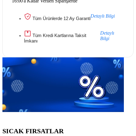
16:00'a Kadar Verilen Siparişlerde
Detaylı Bilgi
Tüm Ürünlerde 12 Ay Garanti
Detaylı
Tüm Kredi Kartlarına Taksit
Bilgi
İmkanı
Göz Atmayı Unutmayın
SICAK FIRSATLAR