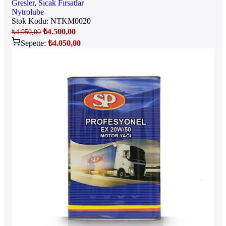
Gresler
,
Sıcak Fırsatlar
Nytrolube
Stok Kodu:
NTKM0020
₺
4.500,00
₺
4.950,00
Sepette:
₺
4.050,00