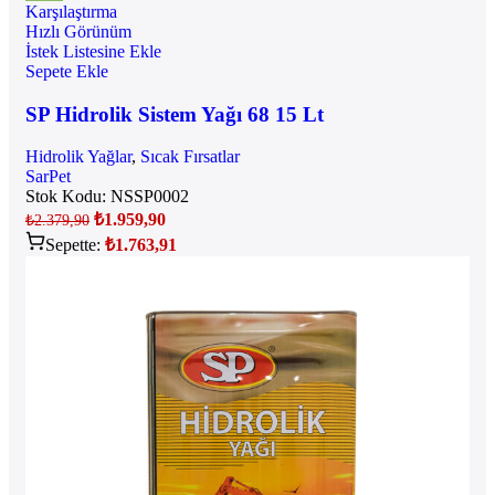
Karşılaştırma
Hızlı Görünüm
İstek Listesine Ekle
Sepete Ekle
SP Hidrolik Sistem Yağı 68 15 Lt
Hidrolik Yağlar
,
Sıcak Fırsatlar
SarPet
Stok Kodu:
NSSP0002
₺
1.959,90
₺
2.379,90
Sepette:
₺
1.763,91