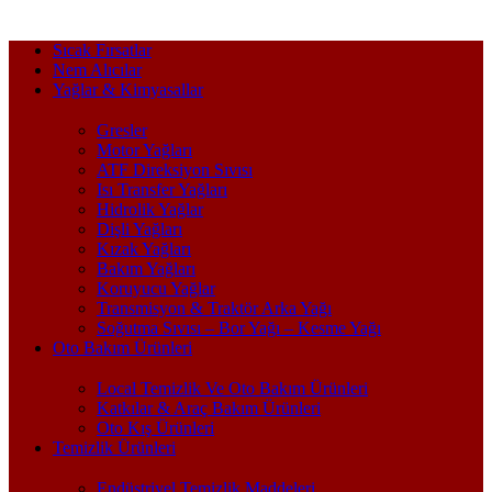
Sıcak Fırsatlar
Nem Alıcılar
Yağlar & Kimyasallar
Gresler
Motor Yağları
ATF Direksiyon Sıvısı
Isı Transfer Yağları
Hidrolik Yağlar
Dişli Yağları
Kızak Yağları
Bakım Yağları
Koruyucu Yağlar
Transmisyon & Traktör Arka Yağı
Soğutma Sıvısı – Bor Yağı – Kesme Yağı
Oto Bakım Ürünleri
Local Temizlik Ve Oto Bakım Ürünleri
Katkılar & Araç Bakım Ürünleri
Oto Kış Ürünleri
Temizlik Ürünleri
Endüstriyel Temizlik Maddeleri