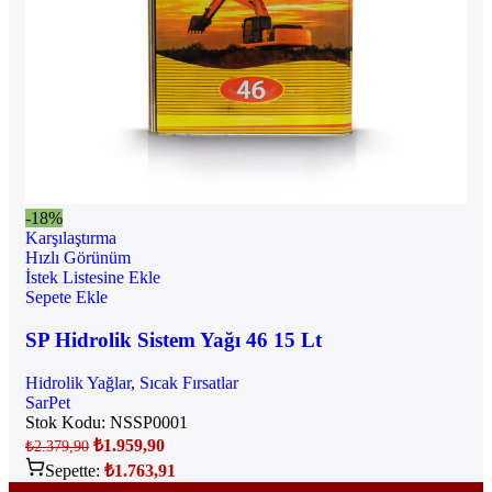
-18%
Karşılaştırma
Hızlı Görünüm
İstek Listesine Ekle
Sepete Ekle
SP Hidrolik Sistem Yağı 46 15 Lt
Hidrolik Yağlar
,
Sıcak Fırsatlar
SarPet
Stok Kodu:
NSSP0001
₺
1.959,90
₺
2.379,90
Sepette:
₺
1.763,91