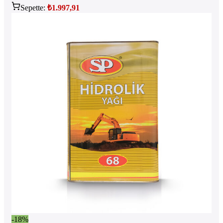
Sepette:
₺
1.997,91
-18%