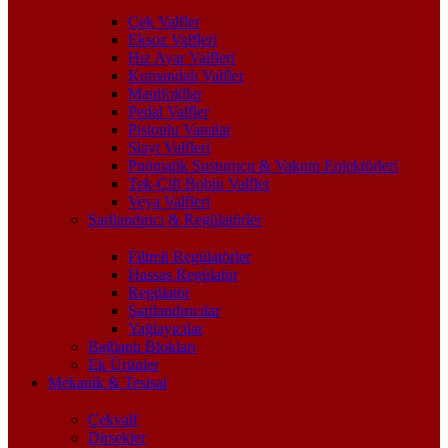
Çek Valfler
Eksoz Valfleri
Hız Ayar Valfleri
Kumandalı Valfler
Manifoldlar
Pedal Valfler
Pistonlu Vanalar
Slayt Valfleri
Pnömatik Susturucu & Vakum Enjektörleri
Tek-Çift Bobin Valfler
Veya Valfleri
Şartlandırıcı & Regülatörler
Filtreli Regülatörler
Hassas Regülatör
Regülatör
Şartlandırıcılar
Yağlayıcılar
Bağlantı Blokları
Ek Ürünler
Mekanik & Tesisat
Çekvalf
Dirsekler