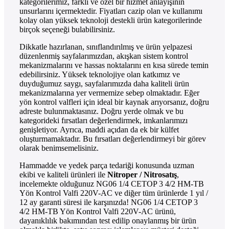
kategorilerimiz, farklı ve özel bir hizmet anlayışının
unsurlarını içermektedir. Fiyatları cazip olan ve kullanımı
kolay olan yüksek teknoloji destekli ürün kategorilerinde
birçok seçeneği bulabilirsiniz.
Dikkatle hazırlanan, sınıflandırılmış ve ürün yelpazesi
düzenlenmiş sayfalarımızdan, akışkan sistem kontrol
mekanizmalarını ve hassas noktalarını en kısa sürede temin
edebilirsiniz. Yüksek teknolojiye olan katkımız ve
duyduğumuz saygı, sayfalarımızda daha kaliteli ürün
mekanizmalarına yer vermemize sebep olmaktadır. Eğer
yön kontrol valfleri için ideal bir kaynak arıyorsanız, doğru
adreste bulunmaktasınız. Doğru yerde olmak ve bu
kategorideki fırsatları değerlendirmek, imkanlarımızı
genişletiyor. Ayrıca, maddi açıdan da ek bir külfet
oluşturmamaktadır. Bu fırsatları değerlendirmeyi bir görev
olarak benimsemelisiniz.
Hammadde ve yedek parça tedariği konusunda uzman
ekibi ve kaliteli ürünleri ile
Nitroper / Nitrosatış
,
incelemekte olduğunuz NG06 1/4 CETOP 3 4/2 HM-TB
Yön Kontrol Valfi 220V-AC ve diğer tüm ürünlerde 1 yıl /
12 ay garanti süresi ile karşınızda! NG06 1/4 CETOP 3
4/2 HM-TB Yön Kontrol Valfi 220V-AC ürünü,
dayanıklılık bakımından test edilip onaylanmış bir ürün