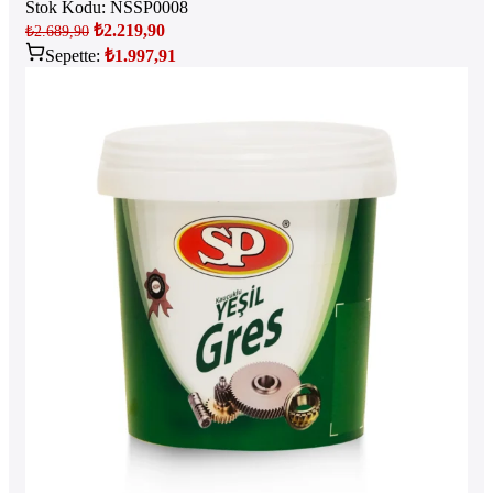
Stok Kodu:
NSSP0008
₺
2.219,90
₺
2.689,90
Sepette:
₺
1.997,91