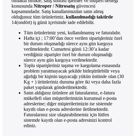
olmakla birlikte, satış sonrası işlemler ve müşteri desteği
konusunda
Nitroper / Nitrosatış
güvencesi
kapsamındadır. Satış kanallarımızdan satın almış
olduğunuz tüm ürünlerimiz,
kullanılmadığı taktirde
14(ondört) iş günü içerisinde iade edilebilir.
Tüm ürünlerimiz yeni, kullanılmamış ve faturalıdır.
Hafta içi ; 17:00’dan önce verilen siparişleriniz özel
bir durum oluşmadığı sürece aynı gün kargoya
verilmektedir. Cumartesi günü 12:30’a kadar
verdiğiniz siparişler özel bir durum oluşmadığı
sürece aynı gün kargoya verilmektedir.
Toplu siparişleriniz taşıma ve kargolama esnasında
problem yaratmayacak şekilde birleştirilebilir veya
ağırlığı bir kişinin taşıyacağı yükün üstünde olan (30
Kg + ) ürünleriniz duruma göre iki veya daha fazla
paket yapılarak gönderilmektedir.
Satın aldığınız ürünlere ait faturalarınız, e-fatura
mükellefi olan müşterilerimizin kurumsal e-posta
adreslerine; diğer müşterilerimizin ise sistemde
kayıtlı olan e-posta adreslerine iletilmektedir.
Faturalarınız size ulaştırabilmemiz için lütfen
sistemde kayıtlı olan e-posta adresinizi kontrol
ediniz.