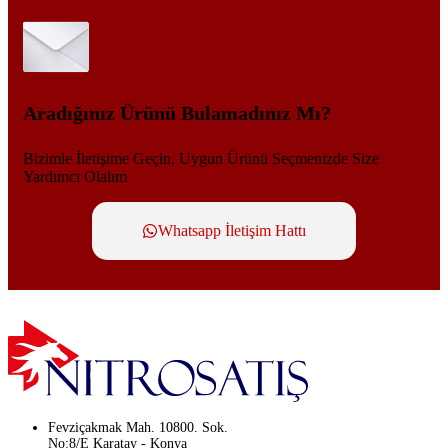
Aradığınız Ürünü Bulamadınız Mı?
Bizimle İletişime Geçin, Uygun Ürünü Seçmenizde Size
Yardımcı Olalım
Whatsapp İletişim Hattı
Fevziçakmak Mah. 10800. Sok.
No:8/E Karatay - Konya