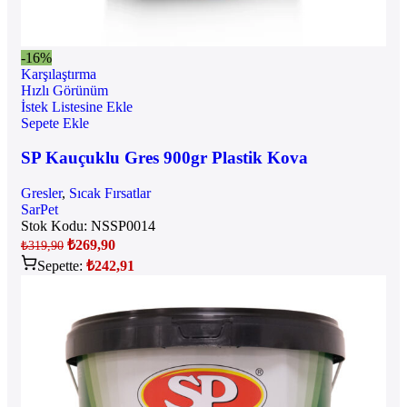
-16%
Karşılaştırma
Hızlı Görünüm
İstek Listesine Ekle
Sepete Ekle
SP Kauçuklu Gres 900gr Plastik Kova
Gresler
,
Sıcak Fırsatlar
SarPet
Stok Kodu:
NSSP0014
₺
269,90
₺
319,90
Sepette:
₺
242,91