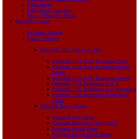
Kağıt Havlu
Kağıt Havlu Aparatları
Mop – Mikrofiber Bezler
Pnömatik Ürünler
Pnömatik Hortum
Rakor – Fittings
Pnömatik 316L Paslanmaz Seri
Pnömatik 316L Serisi Paslanmaz Nipel
Pnömatik 316L Serisi Paslanmaz Döner
Dirsek
Pnömatik 316L Serisi Paslanmaz Dirsek
Pnömatik 316L Paslanmaz Seri Te
Pnömatik 316L Paslanmaz Seri Düz Rakor
Pnömatik 316L Paslanmaz Perde Geçiş
Nipeli
Pnömatik Döner Dirsek
Pnömatik Dişi Dirsek
Pnömatik Somunlu Döner Dirsek
Pnömatik Dirsek Nipel
Pnömatik Metrik Döner Dirsek