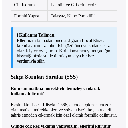
Cilt Koruma
Lanolin ve Gliserin içerir
Formül Yapısı
Talaşsız, Nano Partiküllü
ℹ️ Kullanım Talimatı:
Ellerinizi ıslatmadan önce 2-3 gram Local Elisyia
kremi avucunuza alın. Kir çözülünceye kadar susuz
olarak iyice ovuşturun. Kirin tamamen yumuşadığını
hissettiğinizde su ile durulayın veya bir bez
yardımıyla silin.
Sıkça Sorulan Sorular (SSS)
Bu ürün matbaa mürekkebi temizleyici olarak
kullanılabilir mi?
Kesinlikle. Local Elisyia E 366, ellerden çıkması en zor
olan matbaa mürekkepleri ve solvent bazlı boyaları cildi
tahriş etmeden çıkarmak için özel olarak formüle edilmiştir.
Günde çok kez yıkama yapıyorum, ellerimi kurutur