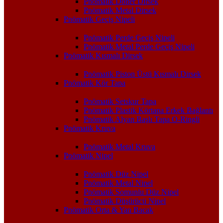
Pnömatik Döner Dirsek
Pnömatik Metal Dirsek
Pnömatik Geçiş Nipeli
Pnömatik Perde Geçiş Nipeli
Pnömatik Metal Perde Geçiş Nipeli
Pnömatik Kısmalı Dirsek
Pnömatik Piston Üstü Kısmalı Dirsek
Pnömatik Kör Tapa
Pnömatik Setskur Tapa
Pnömatik Plastik Körtapa Erkek Bağlantı
Pnömatik Alyan Başlı Tapa O-Ringli
Pnömatik Kruva
Pnömatik Metal Kruva
Pnömatik Nipel
Pnömatik Düz Nipel
Pnömatik Metal Nipel
Pnömatik Somunlu Düz Nipel
Pnömatik Düşürücü Nipel
Pnömatik Orta & Yan Bacak