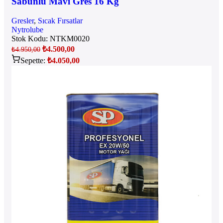
Sabunlu Mavi Gres 16 Kg
Gresler
,
Sıcak Fırsatlar
Nytrolube
Stok Kodu:
NTKM0020
₺
4.500,00
₺
4.950,00
Sepette:
₺
4.050,00