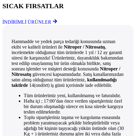
SICAK FIRSATLAR
İNDİRİMLİ ÜRÜNLER
Hammadde ve yedek parça tedariği konusunda uzman
ekibi ve kaliteli ürünleri ile
Nitroper / Nitrosatış
,
incelemekte olduğunuz tüm ürünlerde 1 yıl / 12 ay garanti
süresi ile karşınızda! Ürünlerimiz, dayanıklılık bakımından
test edilip onaylanmış bir ürün olmakla birlikte, satış
sonrası işlemler ve müşteri desteği konusunda
Nitroper /
Nitrosatış
güvencesi kapsamındadır. Satış kanallarımızdan
satın almış olduğunuz tüm ürünlerimiz,
kullanılmadığı
taktirde
14(ondört) iş günü içerisinde iade edilebilir.
Tüm ürünlerimiz yeni, kullanılmamış ve faturalıdır.
Hafta içi ; 17:00’dan önce verilen siparişleriniz özel
bir durum oluşmadığı sürece en kısa sürede kargoya
teslim edilmektedir.
Toplu siparişleriniz taşıma ve kargolama esnasında
problem yaratmayacak şekilde birleştirilebilir veya
ağırlığı bir kişinin taşıyacağı yükün üstünde olan (30
Kg + ) ürünleriniz duruma göre iki veya daha fazla