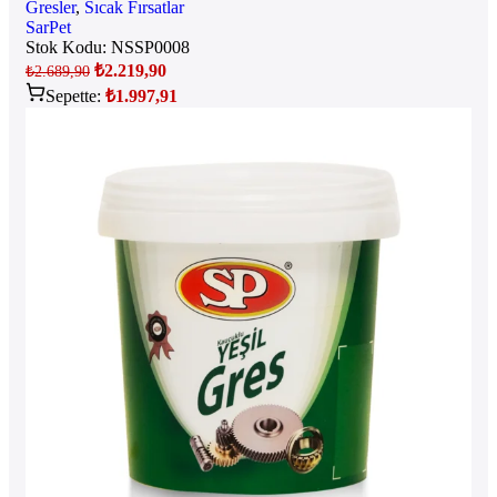
Gresler
,
Sıcak Fırsatlar
SarPet
Stok Kodu:
NSSP0008
₺
2.219,90
₺
2.689,90
Sepette:
₺
1.997,91