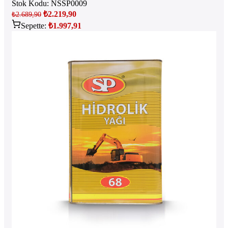
Stok Kodu:
NSSP0009
₺
2.219,90
₺
2.689,90
Sepette:
₺
1.997,91