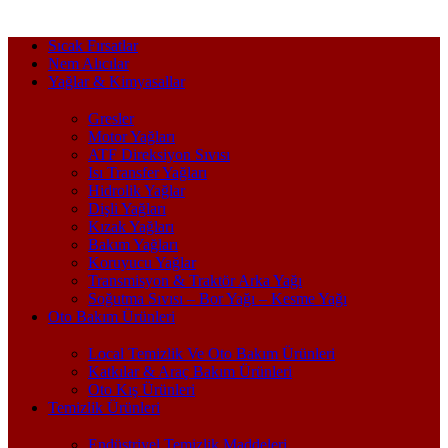
Sıcak Fırsatlar
Nem Alıcılar
Yağlar & Kimyasallar
Gresler
Motor Yağları
ATF Direksiyon Sıvısı
Isı Transfer Yağları
Hidrolik Yağlar
Dişli Yağları
Kızak Yağları
Bakım Yağları
Koruyucu Yağlar
Transmisyon & Traktör Arka Yağı
Soğutma Sıvısı – Bor Yağı – Kesme Yağı
Oto Bakım Ürünleri
Local Temizlik Ve Oto Bakım Ürünleri
Katkılar & Araç Bakım Ürünleri
Oto Kış Ürünleri
Temizlik Ürünleri
Endüstriyel Temizlik Maddeleri