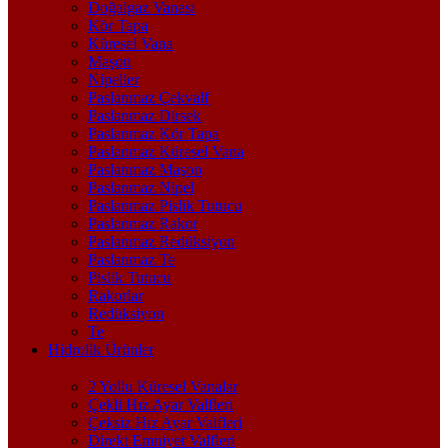
Doğalgaz Vanası
Kör Tapa
Küresel Vana
Maşon
Nipeller
Paslanmaz Çekvalf
Paslanmaz Dirsek
Paslanmaz Kör Tapa
Paslanmaz Küresel Vana
Paslanmaz Maşon
Paslanmaz Nipel
Paslanmaz Pislik Tutucu
Paslanmaz Rakor
Paslanmaz Redüksiyon
Paslanmaz Te
Pislik Tutucu
Rakorlar
Redüksiyon
Te
Hidrolik Ürünler
2 Yollu Küresel Vanalar
Çekli Hız Ayar Valfleri
Çeksiz Hız Ayar Valfleri
Direkt Emniyet Valfleri