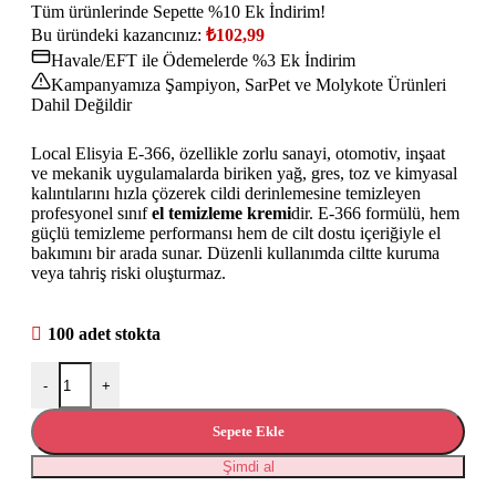
Tüm ürünlerinde Sepette %10 Ek İndirim!
Bu üründeki kazancınız:
₺
102,99
Havale/EFT ile Ödemelerde %3 Ek İndirim
Kampanyamıza Şampiyon, SarPet ve Molykote Ürünleri
Dahil Değildir
Local Elisyia E-366, özellikle zorlu sanayi, otomotiv, inşaat
ve mekanik uygulamalarda biriken yağ, gres, toz ve kimyasal
kalıntılarını hızla çözerek cildi derinlemesine temizleyen
profesyonel sınıf
el temizleme kremi
dir. E-366 formülü, hem
güçlü temizleme performansı hem de cilt dostu içeriğiyle el
bakımını bir arada sunar. Düzenli kullanımda ciltte kuruma
veya tahriş riski oluşturmaz.
100 adet stokta
-
+
Sepete Ekle
Şimdi al