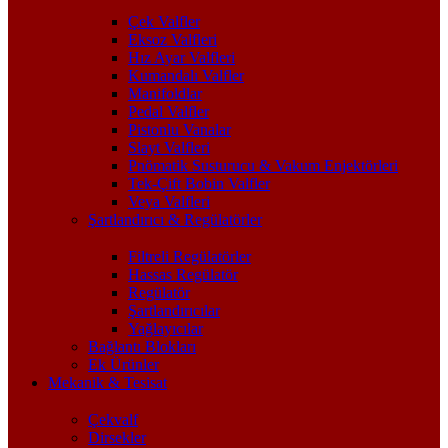
Çek Valfler
Eksoz Valfleri
Hız Ayar Valfleri
Kumandalı Valfler
Manifoldlar
Pedal Valfler
Pistonlu Vanalar
Slayt Valfleri
Pnömatik Susturucu & Vakum Enjektörleri
Tek-Çift Bobin Valfler
Veya Valfleri
Şartlandırıcı & Regülatörler
Filtreli Regülatörler
Hassas Regülatör
Regülatör
Şartlandırıcılar
Yağlayıcılar
Bağlantı Blokları
Ek Ürünler
Mekanik & Tesisat
Çekvalf
Dirsekler