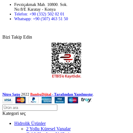
Fevziçakmak Mah. 10800. Sok.
No:8/E Karatay - Konya
Telefon: +90 (332) 502 02 01
Whatsapp: +90 (507) 463 51 50
Bizi Takip Edin
Nitro Satış
2022
- Tarafından Yapılmıştır
.
BambuDijital
Kategori seç
Hidrolik Ürünler
2 Yollu Küresel Vanalar