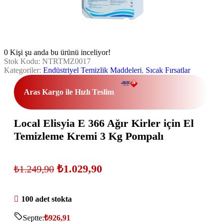
0
Kişi şu anda bu ürünü inceliyor!
Stok Kodu:
NTRTMZ0017
Kategoriler:
Endüstriyel Temizlik Maddeleri
,
Sıcak Fırsatlar
Aras Kargo ile Hızlı Teslim
Local Elisyia E 366 Ağır Kirler için El
Temizleme Kremi 3 Kg Pompalı
₺
1.029,90
₺
1.249,90
100 adet stokta
Septte:
₺
926,91