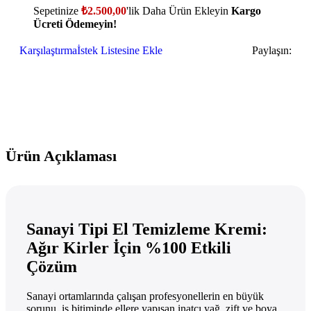
Sepetinize
₺
2.500,00
'lik Daha Ürün Ekleyin
Kargo
Ücreti Ödemeyin!
Karşılaştırma
İstek Listesine Ekle
Paylaşın:
Ürün Açıklaması
Sanayi Tipi El Temizleme Kremi:
Ağır Kirler İçin %100 Etkili
Çözüm
Sanayi ortamlarında çalışan profesyonellerin en büyük
sorunu, iş bitiminde ellere yapışan inatçı yağ, zift ve boya