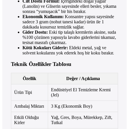
Cilt Dostu Formül:
İçeriğindeki doğal yağlar
(Lanolin) ve Gliserin sayesinde elleri besler, yıkama
sonrası “yumuşacık” bir his bırakır.
Ekonomik Kullanım:
Konsantre yapısı sayesinde
sadece 3 gram (nohut tanesi kadar) ürün ile 1
dakikada kusursuz temizlik sağlar.
Gider Dostu:
Eski tip talaşlı kremlerin aksine, suda
%100 çözünen yapısıyla lavabo giderlerini tıkamaz,
tesisat masrafı çıkarmaz.
Kötü Kokuları Giderir:
Eldeki metal, yağ ve
solvent kokularını yok ederek hoş bir koku bırakır.
Teknik Özellikler Tablosu
Özellik
Değer / Açıklama
Endüstriyel El Temizleme Kremi
Ürün Tipi
(Jel)
Ambalaj Miktarı
3 Kg (Ekonomik Boy)
Etkili Olduğu
Yağ, Gres, Boya, Mürekkep, Zift,
Kirler
Tutkal