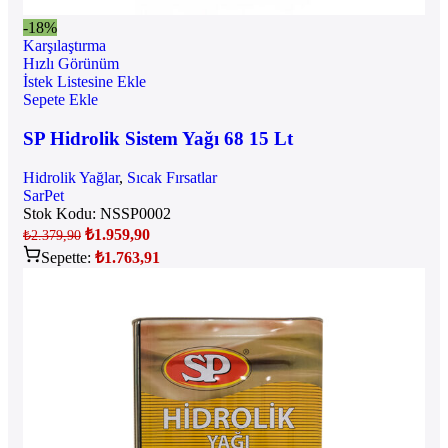
-18%
Karşılaştırma
Hızlı Görünüm
İstek Listesine Ekle
Sepete Ekle
SP Hidrolik Sistem Yağı 68 15 Lt
Hidrolik Yağlar
,
Sıcak Fırsatlar
SarPet
Stok Kodu:
NSSP0002
₺
1.959,90
₺
2.379,90
Sepette:
₺
1.763,91