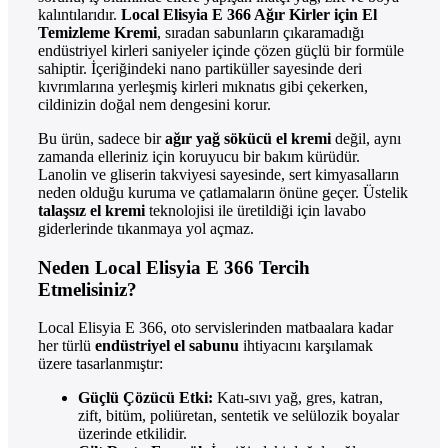
kalıntılarıdır.
Local Elisyia E 366 Ağır Kirler için El
Temizleme Kremi
, sıradan sabunların çıkaramadığı
endüstriyel kirleri saniyeler içinde çözen güçlü bir formüle
sahiptir. İçeriğindeki nano partiküller sayesinde deri
kıvrımlarına yerleşmiş kirleri mıknatıs gibi çekerken,
cildinizin doğal nem dengesini korur.
Bu ürün, sadece bir
ağır yağ sökücü el kremi
değil, aynı
zamanda elleriniz için koruyucu bir bakım kürüdür.
Lanolin ve gliserin takviyesi sayesinde, sert kimyasalların
neden olduğu kuruma ve çatlamaların önüne geçer. Üstelik
talaşsız el kremi
teknolojisi ile üretildiği için lavabo
giderlerinde tıkanmaya yol açmaz.
Neden Local Elisyia E 366 Tercih
Etmelisiniz?
Local Elisyia E 366, oto servislerinden matbaalara kadar
her türlü
endüstriyel el sabunu
ihtiyacını karşılamak
üzere tasarlanmıştır:
Güçlü Çözücü Etki:
Katı-sıvı yağ, gres, katran,
zift, bitüm, poliüretan, sentetik ve selülozik boyalar
üzerinde etkilidir.