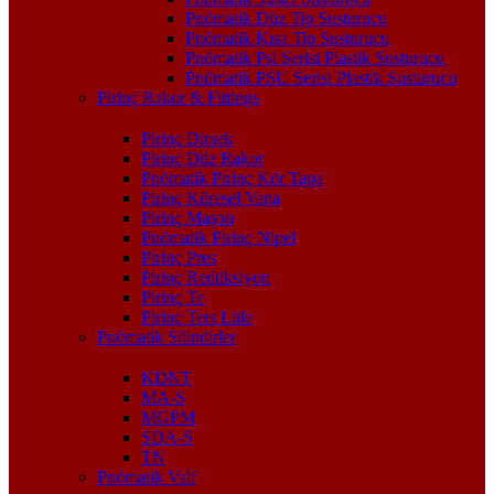
Pnömatik Düz Tip Susturucu
Pnömatik Kısa Tip Susturucu
Pnömatik Psl Serisi Plastik Susturucu
Pnömatik PSU Serisi Plastik Susturucu
Pirinç Rakor & Fittings
Pirinç Dirsek
Pirinç Düz Rakor
Pnömatik Pirinç Kör Tapa
Pirinç Küresel Vana
Pirinç Maşon
Pnömatik Pirinç Nipel
Pirinç Pres
Pirinç Redüksiyon
Pirinç Te
Pirinç Ters Lüle
Pnömatik Silindirler
KDNT
MA-S
MGPM
SDA-S
TN
Pnömatik Valf