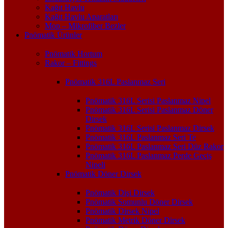
Kağıt Havlu
Kağıt Havlu Aparatları
Mop – Mikrofiber Bezler
Pnömatik Ürünler
Pnömatik Hortum
Rakor – Fittings
Pnömatik 316L Paslanmaz Seri
Pnömatik 316L Serisi Paslanmaz Nipel
Pnömatik 316L Serisi Paslanmaz Döner
Dirsek
Pnömatik 316L Serisi Paslanmaz Dirsek
Pnömatik 316L Paslanmaz Seri Te
Pnömatik 316L Paslanmaz Seri Düz Rakor
Pnömatik 316L Paslanmaz Perde Geçiş
Nipeli
Pnömatik Döner Dirsek
Pnömatik Dişi Dirsek
Pnömatik Somunlu Döner Dirsek
Pnömatik Dirsek Nipel
Pnömatik Metrik Döner Dirsek