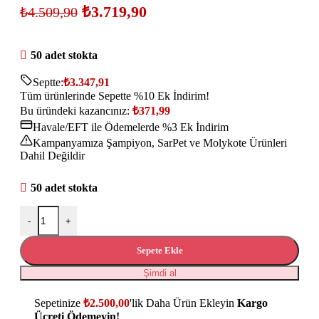
₺
3.719,90
₺
4.509,90
50 adet stokta
Septte:
₺
3.347,91
Tüm ürünlerinde Sepette %10 Ek İndirim!
Bu üründeki kazancınız:
₺
371,99
Havale/EFT ile Ödemelerde %3 Ek İndirim
Kampanyamıza Şampiyon, SarPet ve Molykote Ürünleri
Dahil Değildir
50 adet stokta
-
+
Sepete Ekle
Şimdi al
Sepetinize
₺
2.500,00
'lik Daha Ürün Ekleyin
Kargo
Ücreti Ödemeyin!