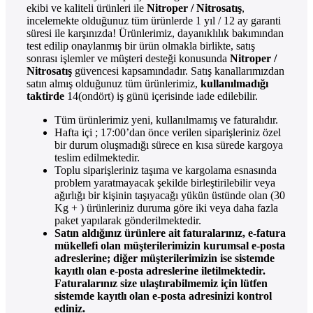
ekibi ve kaliteli ürünleri ile
Nitroper / Nitrosatış
,
incelemekte olduğunuz tüm ürünlerde 1 yıl / 12 ay garanti
süresi ile karşınızda! Ürünlerimiz, dayanıklılık bakımından
test edilip onaylanmış bir ürün olmakla birlikte, satış
sonrası işlemler ve müşteri desteği konusunda
Nitroper /
Nitrosatış
güvencesi kapsamındadır. Satış kanallarımızdan
satın almış olduğunuz tüm ürünlerimiz,
kullanılmadığı
taktirde
14(ondört) iş günü içerisinde iade edilebilir.
Tüm ürünlerimiz yeni, kullanılmamış ve faturalıdır.
Hafta içi ; 17:00’dan önce verilen siparişleriniz özel
bir durum oluşmadığı sürece en kısa sürede kargoya
teslim edilmektedir.
Toplu siparişleriniz taşıma ve kargolama esnasında
problem yaratmayacak şekilde birleştirilebilir veya
ağırlığı bir kişinin taşıyacağı yükün üstünde olan (30
Kg + ) ürünleriniz duruma göre iki veya daha fazla
paket yapılarak gönderilmektedir.
Satın aldığınız ürünlere ait faturalarınız, e-fatura
mükellefi olan müşterilerimizin kurumsal e-posta
adreslerine; diğer müşterilerimizin ise sistemde
kayıtlı olan e-posta adreslerine iletilmektedir.
Faturalarınız size ulaştırabilmemiz için lütfen
sistemde kayıtlı olan e-posta adresinizi kontrol
ediniz.