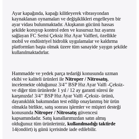
Ayar kapağında, kapağı kilitleyerek vibrasyondan
kaynaklanan oynamaları ve değişiklikleri engelleyen bir
ayar vidası bulunmaktadır. Akışkanın gücünü hassas
şekilde koruyup kontrol eden ve kusursuz hız ayarını
sağlayan FC Serisi Çeksiz Hız Ayar Valfleri, özellikle
mobil ve endüstriyel hidrolik uygulamalar ve kaldırma
platformları başta olmak üzere tüm sanayide yaygın şekilde
kullanılmaktadırlar.
Hammadde ve yedek parça tedariği konusunda uzman
ekibi ve kaliteli ürünleri ile
Nitroper / Nitrosatış
,
incelemekte olduğunuz 3/4’’ BSP Hız Ayar Valfi -Çeksiz-
ve diğer tüm ürünlerde 1 yıl / 12 ay garanti süresi ile
karşınızda! 3/4’’ BSP Hız Ayar Valfi -Çeksiz- ürünü,
dayanıklılık bakımından test edilip onaylanmış bir ürün
olmakla birlikte, satış sonrası işlemler ve müşteri desteği
konusunda
Nitroper / Nitrosatış
güvencesi
kapsamındadır. Satış kanallarımızdan satın almış
olduğunuz tüm ürünlerimiz,
kullanılmadığı taktirde
14(ondört) iş günü içerisinde iade edilebilir.