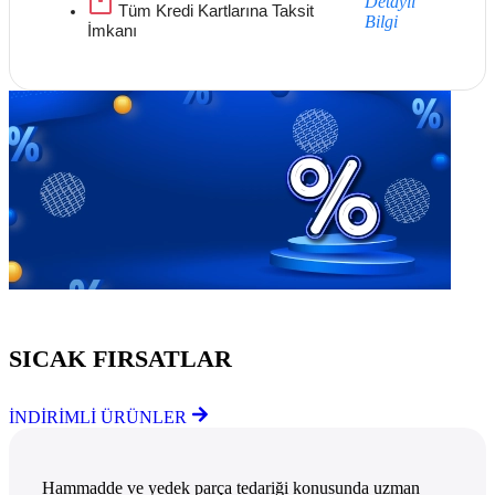
Detaylı
Tüm Kredi Kartlarına Taksit
Bilgi
İmkanı
Göz Atmayı Unutmayın
SICAK FIRSATLAR
İNDİRİMLİ ÜRÜNLER
Hammadde ve yedek parça tedariği konusunda uzman