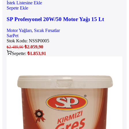
İstek Listesine Ekle
Sepete Ekle
SP Profesyonel 20W/50 Motor Yağı 15 Lt
Motor Yağları
,
Sıcak Fırsatlar
SarPet
Stok Kodu:
NSSP0005
₺
2.059,90
₺
2.489,90
Sepette:
₺
1.853,91