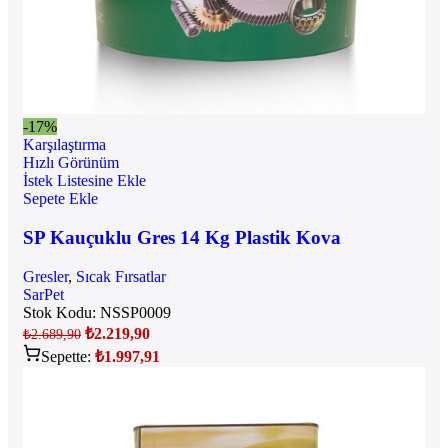
-17%
Karşılaştırma
Hızlı Görünüm
İstek Listesine Ekle
Sepete Ekle
SP Kauçuklu Gres 14 Kg Plastik Kova
Gresler
,
Sıcak Fırsatlar
SarPet
Stok Kodu:
NSSP0009
₺
2.219,90
₺
2.689,90
Sepette:
₺
1.997,91