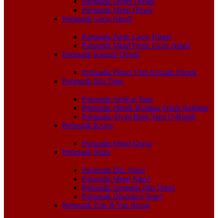
Pnömatik Döner Dirsek
Pnömatik Metal Dirsek
Pnömatik Geçiş Nipeli
Pnömatik Perde Geçiş Nipeli
Pnömatik Metal Perde Geçiş Nipeli
Pnömatik Kısmalı Dirsek
Pnömatik Piston Üstü Kısmalı Dirsek
Pnömatik Kör Tapa
Pnömatik Setskur Tapa
Pnömatik Plastik Körtapa Erkek Bağlantı
Pnömatik Alyan Başlı Tapa O-Ringli
Pnömatik Kruva
Pnömatik Metal Kruva
Pnömatik Nipel
Pnömatik Düz Nipel
Pnömatik Metal Nipel
Pnömatik Somunlu Düz Nipel
Pnömatik Düşürücü Nipel
Pnömatik Orta & Yan Bacak