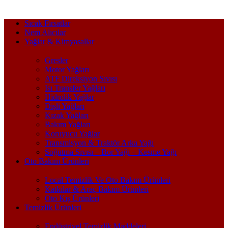
Sıcak Fırsatlar
Nem Alıcılar
Yağlar & Kimyasallar
Gresler
Motor Yağları
ATF Direksiyon Sıvısı
Isı Transfer Yağları
Hidrolik Yağlar
Dişli Yağları
Kızak Yağları
Bakım Yağları
Koruyucu Yağlar
Transmisyon & Traktör Arka Yağı
Soğutma Sıvısı – Bor Yağı – Kesme Yağı
Oto Bakım Ürünleri
Local Temizlik Ve Oto Bakım Ürünleri
Katkılar & Araç Bakım Ürünleri
Oto Kış Ürünleri
Temizlik Ürünleri
Endüstriyel Temizlik Maddeleri