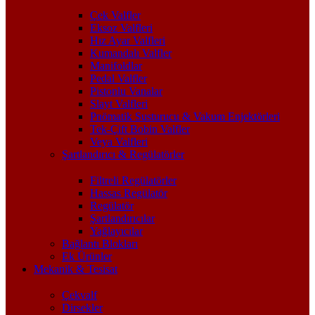
Çek Valfler
Eksoz Valfleri
Hız Ayar Valfleri
Kumandalı Valfler
Manifoldlar
Pedal Valfler
Pistonlu Vanalar
Slayt Valfleri
Pnömatik Susturucu & Vakum Enjektörleri
Tek-Çift Bobin Valfler
Veya Valfleri
Şartlandırıcı & Regülatörler
Filtreli Regülatörler
Hassas Regülatör
Regülatör
Şartlandırıcılar
Yağlayıcılar
Bağlantı Blokları
Ek Ürünler
Mekanik & Tesisat
Çekvalf
Dirsekler