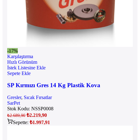
-17%
Karşılaştırma
Hızlı Görünüm
İstek Listesine Ekle
Sepete Ekle
SP Kırmızı Gres 14 Kg Plastik Kova
Gresler
,
Sıcak Fırsatlar
SarPet
Stok Kodu:
NSSP0008
₺
2.219,90
₺
2.689,90
Sepette:
₺
1.997,91