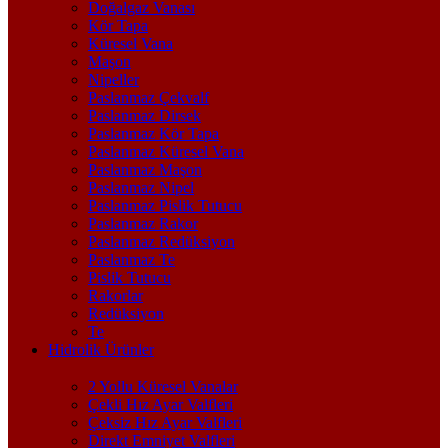
Doğalgaz Vanası
Kör Tapa
Küresel Vana
Maşon
Nipeller
Paslanmaz Çekvalf
Paslanmaz Dirsek
Paslanmaz Kör Tapa
Paslanmaz Küresel Vana
Paslanmaz Maşon
Paslanmaz Nipel
Paslanmaz Pislik Tutucu
Paslanmaz Rakor
Paslanmaz Redüksiyon
Paslanmaz Te
Pislik Tutucu
Rakorlar
Redüksiyon
Te
Hidrolik Ürünler
2 Yollu Küresel Vanalar
Çekli Hız Ayar Valfleri
Çeksiz Hız Ayar Valfleri
Direkt Emniyet Valfleri