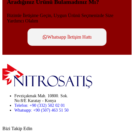
Aradığınız Ürünü Bulamadınız Mı?
Bizimle İletişime Geçin, Uygun Ürünü Seçmenizde Size
Yardımcı Olalım
Whatsapp İletişim Hattı
Fevziçakmak Mah. 10800. Sok.
No:8/E Karatay - Konya
Telefon: +90 (332) 502 02 01
Whatsapp: +90 (507) 463 51 50
Bizi Takip Edin