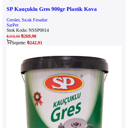
SP Kauçuklu Gres 900gr Plastik Kova
Gresler
,
Sıcak Fırsatlar
SarPet
Stok Kodu:
NSSP0014
₺
269,90
₺
319,90
Sepette:
₺
242,91