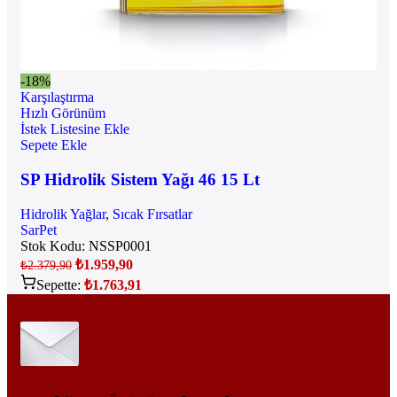
-18%
Karşılaştırma
Hızlı Görünüm
İstek Listesine Ekle
Sepete Ekle
SP Hidrolik Sistem Yağı 46 15 Lt
Hidrolik Yağlar
,
Sıcak Fırsatlar
SarPet
Stok Kodu:
NSSP0001
₺
1.959,90
₺
2.379,90
Sepette:
₺
1.763,91