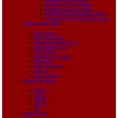
Pnömatik Düz Tip Susturucu
Pnömatik Kısa Tip Susturucu
Pnömatik Psl Serisi Plastik Susturucu
Pnömatik PSU Serisi Plastik Susturucu
Pirinç Rakor & Fittings
Pirinç Dirsek
Pirinç Düz Rakor
Pnömatik Pirinç Kör Tapa
Pirinç Küresel Vana
Pirinç Maşon
Pnömatik Pirinç Nipel
Pirinç Pres
Pirinç Redüksiyon
Pirinç Te
Pirinç Ters Lüle
Pnömatik Silindirler
KDNT
MA-S
MGPM
SDA-S
TN
Pnömatik Valf