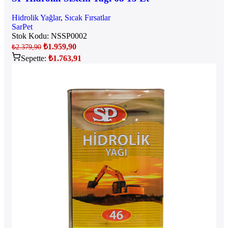
Hidrolik Yağlar
,
Sıcak Fırsatlar
SarPet
Stok Kodu:
NSSP0002
₺
1.959,90
₺
2.379,90
Sepette:
₺
1.763,91