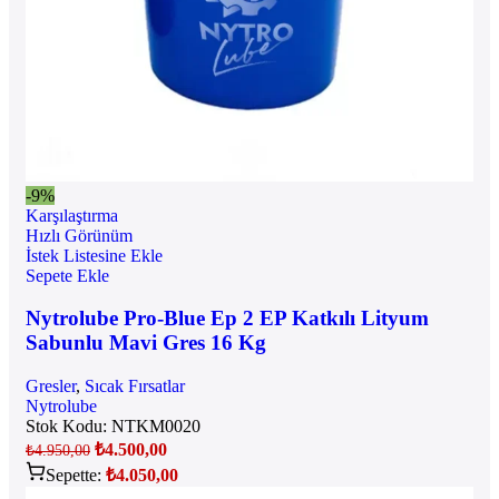
-9%
Karşılaştırma
Hızlı Görünüm
İstek Listesine Ekle
Sepete Ekle
Nytrolube Pro-Blue Ep 2 EP Katkılı Lityum
Sabunlu Mavi Gres 16 Kg
Gresler
,
Sıcak Fırsatlar
Nytrolube
Stok Kodu:
NTKM0020
₺
4.500,00
₺
4.950,00
Sepette:
₺
4.050,00