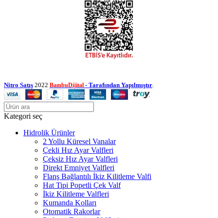
Nitro Satış
2022
- Tarafından Yapılmıştır
.
BambuDijital
Kategori seç
Hidrolik Ürünler
2 Yollu Küresel Vanalar
Çekli Hız Ayar Valfleri
Çeksiz Hız Ayar Valfleri
Direkt Emniyet Valfleri
Flanş Bağlantılı İkiz Kilitleme Valfi
Hat Tipi Popetli Çek Valf
İkiz Kilitleme Valfleri
Kumanda Kolları
Otomatik Rakorlar