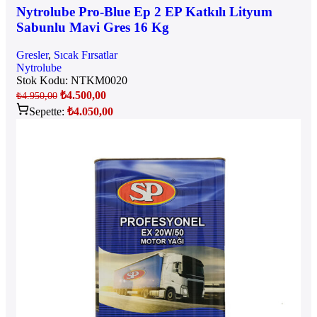
Nytrolube Pro-Blue Ep 2 EP Katkılı Lityum
Sabunlu Mavi Gres 16 Kg
Gresler
,
Sıcak Fırsatlar
Nytrolube
Stok Kodu:
NTKM0020
₺
4.500,00
₺
4.950,00
Sepette:
₺
4.050,00