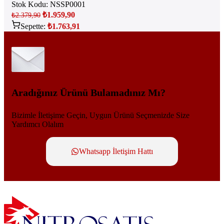
Stok Kodu:
NSSP0001
₺
1.959,90
₺
2.379,90
Sepette:
₺
1.763,91
Aradığınız Ürünü Bulamadınız Mı?
Bizimle İletişime Geçin, Uygun Ürünü Seçmenizde Size
Yardımcı Olalım
Whatsapp İletişim Hattı