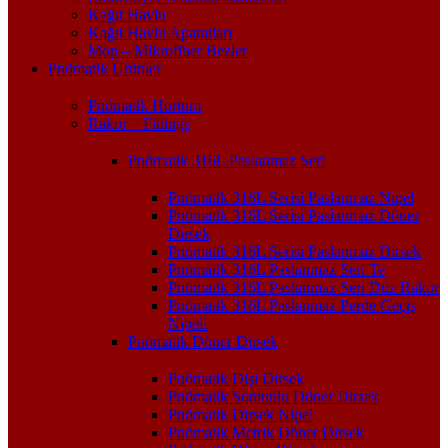
Kağıt Havlu
Kağıt Havlu Aparatları
Mop – Mikrofiber Bezler
Pnömatik Ürünler
Pnömatik Hortum
Rakor – Fittings
Pnömatik 316L Paslanmaz Seri
Pnömatik 316L Serisi Paslanmaz Nipel
Pnömatik 316L Serisi Paslanmaz Döner
Dirsek
Pnömatik 316L Serisi Paslanmaz Dirsek
Pnömatik 316L Paslanmaz Seri Te
Pnömatik 316L Paslanmaz Seri Düz Rakor
Pnömatik 316L Paslanmaz Perde Geçiş
Nipeli
Pnömatik Döner Dirsek
Pnömatik Dişi Dirsek
Pnömatik Somunlu Döner Dirsek
Pnömatik Dirsek Nipel
Pnömatik Metrik Döner Dirsek