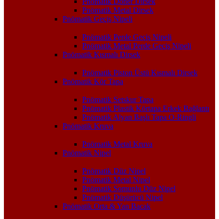
Pnömatik Döner Dirsek
Pnömatik Metal Dirsek
Pnömatik Geçiş Nipeli
Pnömatik Perde Geçiş Nipeli
Pnömatik Metal Perde Geçiş Nipeli
Pnömatik Kısmalı Dirsek
Pnömatik Piston Üstü Kısmalı Dirsek
Pnömatik Kör Tapa
Pnömatik Setskur Tapa
Pnömatik Plastik Körtapa Erkek Bağlantı
Pnömatik Alyan Başlı Tapa O-Ringli
Pnömatik Kruva
Pnömatik Metal Kruva
Pnömatik Nipel
Pnömatik Düz Nipel
Pnömatik Metal Nipel
Pnömatik Somunlu Düz Nipel
Pnömatik Düşürücü Nipel
Pnömatik Orta & Yan Bacak