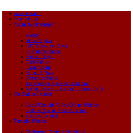
Sıcak Fırsatlar
Nem Alıcılar
Yağlar & Kimyasallar
Gresler
Motor Yağları
ATF Direksiyon Sıvısı
Isı Transfer Yağları
Hidrolik Yağlar
Dişli Yağları
Kızak Yağları
Bakım Yağları
Koruyucu Yağlar
Transmisyon & Traktör Arka Yağı
Soğutma Sıvısı – Bor Yağı – Kesme Yağı
Oto Bakım Ürünleri
Local Temizlik Ve Oto Bakım Ürünleri
Katkılar & Araç Bakım Ürünleri
Oto Kış Ürünleri
Temizlik Ürünleri
Endüstriyel Temizlik Maddeleri