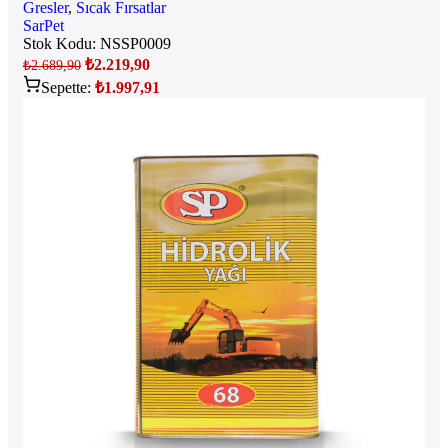
Gresler
,
Sıcak Fırsatlar
SarPet
Stok Kodu:
NSSP0009
₺
2.219,90
₺
2.689,90
Sepette:
₺
1.997,91