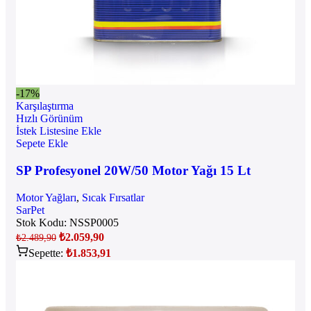
-17%
Karşılaştırma
Hızlı Görünüm
İstek Listesine Ekle
Sepete Ekle
SP Profesyonel 20W/50 Motor Yağı 15 Lt
Motor Yağları
,
Sıcak Fırsatlar
SarPet
Stok Kodu:
NSSP0005
₺
2.059,90
₺
2.489,90
Sepette:
₺
1.853,91