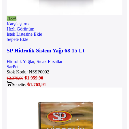
-18%
Karşılaştırma
Hızlı Görünüm
İstek Listesine Ekle
Sepete Ekle
SP Hidrolik Sistem Yağı 68 15 Lt
Hidrolik Yağlar
,
Sıcak Fırsatlar
SarPet
Stok Kodu:
NSSP0002
₺
1.959,90
₺
2.379,90
Sepette:
₺
1.763,91