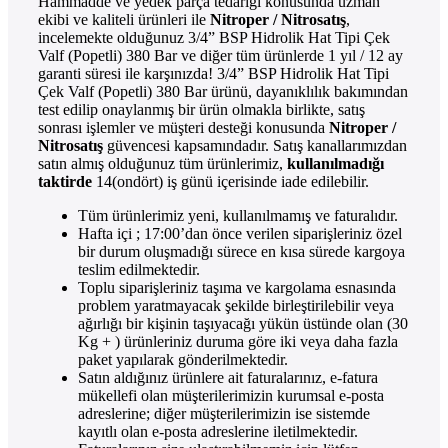
Hammadde ve yedek parça tedariği konusunda uzman
ekibi ve kaliteli ürünleri ile
Nitroper / Nitrosatış
,
incelemekte olduğunuz 3/4” BSP Hidrolik Hat Tipi Çek
Valf (Popetli) 380 Bar ve diğer tüm ürünlerde 1 yıl / 12 ay
garanti süresi ile karşınızda! 3/4” BSP Hidrolik Hat Tipi
Çek Valf (Popetli) 380 Bar ürünü, dayanıklılık bakımından
test edilip onaylanmış bir ürün olmakla birlikte, satış
sonrası işlemler ve müşteri desteği konusunda
Nitroper /
Nitrosatış
güvencesi kapsamındadır. Satış kanallarımızdan
satın almış olduğunuz tüm ürünlerimiz,
kullanılmadığı
taktirde
14(ondört) iş günü içerisinde iade edilebilir.
Tüm ürünlerimiz yeni, kullanılmamış ve faturalıdır.
Hafta içi ; 17:00’dan önce verilen siparişleriniz özel
bir durum oluşmadığı sürece en kısa sürede kargoya
teslim edilmektedir.
Toplu siparişleriniz taşıma ve kargolama esnasında
problem yaratmayacak şekilde birleştirilebilir veya
ağırlığı bir kişinin taşıyacağı yükün üstünde olan (30
Kg + ) ürünleriniz duruma göre iki veya daha fazla
paket yapılarak gönderilmektedir.
Satın aldığınız ürünlere ait faturalarınız, e-fatura
mükellefi olan müşterilerimizin kurumsal e-posta
adreslerine; diğer müşterilerimizin ise sistemde
kayıtlı olan e-posta adreslerine iletilmektedir.