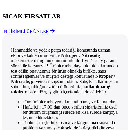
Göz Atmayı Unutmayın
SICAK FIRSATLAR
İNDİRİMLİ ÜRÜNLER
Hammadde ve yedek parça tedariği konusunda uzman
ekibi ve kaliteli ürünleri ile
Nitroper / Nitrosatış
,
incelemekte olduğunuz tüm ürünlerde 1 yıl / 12 ay garanti
süresi ile karşınızda! Ürünlerimiz, dayanıklılık bakımından
test edilip onaylanmış bir ürün olmakla birlikte, satış
sonrası işlemler ve müşteri desteği konusunda
Nitroper /
Nitrosatış
güvencesi kapsamındadır. Satış kanallarımızdan
satın almış olduğunuz tüm ürünlerimiz,
kullanılmadığı
taktirde
14(ondört) iş günü içerisinde iade edilebilir.
Tüm ürünlerimiz yeni, kullanılmamış ve faturalıdır.
Hafta içi ; 17:00’dan önce verilen siparişleriniz özel
bir durum oluşmadığı sürece en kısa sürede kargoya
teslim edilmektedir.
Toplu siparişleriniz taşıma ve kargolama esnasında
problem yaratmayacak şekilde birleştirilebilir veya