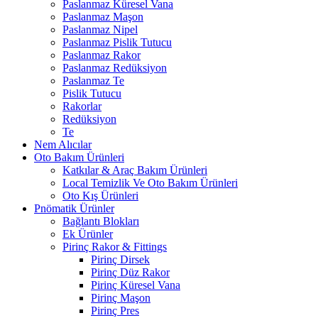
Paslanmaz Küresel Vana
Paslanmaz Maşon
Paslanmaz Nipel
Paslanmaz Pislik Tutucu
Paslanmaz Rakor
Paslanmaz Redüksiyon
Paslanmaz Te
Pislik Tutucu
Rakorlar
Redüksiyon
Te
Nem Alıcılar
Oto Bakım Ürünleri
Katkılar & Araç Bakım Ürünleri
Local Temizlik Ve Oto Bakım Ürünleri
Oto Kış Ürünleri
Pnömatik Ürünler
Bağlantı Blokları
Ek Ürünler
Pirinç Rakor & Fittings
Pirinç Dirsek
Pirinç Düz Rakor
Pirinç Küresel Vana
Pirinç Maşon
Pirinç Pres