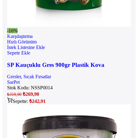
-16%
Karşılaştırma
Hızlı Görünüm
İstek Listesine Ekle
Sepete Ekle
SP Kauçuklu Gres 900gr Plastik Kova
Gresler
,
Sıcak Fırsatlar
SarPet
Stok Kodu:
NSSP0014
₺
269,90
₺
319,90
Sepette:
₺
242,91