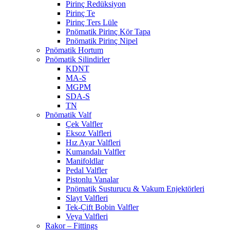
Pirinç Redüksiyon
Pirinç Te
Pirinç Ters Lüle
Pnömatik Pirinç Kör Tapa
Pnömatik Pirinç Nipel
Pnömatik Hortum
Pnömatik Silindirler
KDNT
MA-S
MGPM
SDA-S
TN
Pnömatik Valf
Çek Valfler
Eksoz Valfleri
Hız Ayar Valfleri
Kumandalı Valfler
Manifoldlar
Pedal Valfler
Pistonlu Vanalar
Pnömatik Susturucu & Vakum Enjektörleri
Slayt Valfleri
Tek-Çift Bobin Valfler
Veya Valfleri
Rakor – Fittings