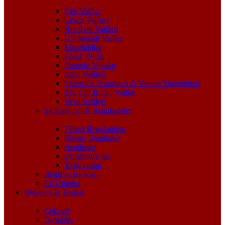
Çek Valfler
Eksoz Valfleri
Hız Ayar Valfleri
Kumandalı Valfler
Manifoldlar
Pedal Valfler
Pistonlu Vanalar
Slayt Valfleri
Pnömatik Susturucu & Vakum Enjektörleri
Tek-Çift Bobin Valfler
Veya Valfleri
Şartlandırıcı & Regülatörler
Filtreli Regülatörler
Hassas Regülatör
Regülatör
Şartlandırıcılar
Yağlayıcılar
Bağlantı Blokları
Ek Ürünler
Mekanik & Tesisat
Çekvalf
Dirsekler