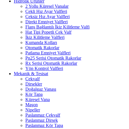
Hidrolik Ürünler
2 Yollu Küresel Vanalar
Çekli Hız Ayar Valfleri
Çeksiz Hız Ayar Valfleri
Direkt Emniyet Valfleri
Flanş Bağlantılı İkiz Kilitleme Valfi
Hat Tipi Popetli Çek Valf
İkiz Kilitleme Valfleri
Kumanda Kolları
Otomatik Rakorlar
Patlama Emniyet Valfleri
Pn25 Serisi Otomatik Rakorlar
Rx Serisi Otomatik Rakorlar
Yön Kontrol Valfleri
Mekanik & Tesisat
Çekvalf
Dirsekler
Doğalgaz Vanası
Kör Tapa
Küresel Vana
Maşon
Nipeller
Paslanmaz Çekvalf
Paslanmaz Dirsek
Paslanmaz Kör Tapa