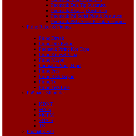
Pnömatik Düz Tip Susturucu
Pnömatik Kısa Tip Susturucu
Pnömatik Psl Serisi Plastik Susturucu
Pnömatik PSU Serisi Plastik Susturucu
Pirinç Rakor & Fittings
Pirinç Dirsek
Pirinç Düz Rakor
Pnömatik Pirinç Kör Tapa
Pirinç Küresel Vana
Pirinç Maşon
Pnömatik Pirinç Nipel
Pirinç Pres
Pirinç Redüksiyon
Pirinç Te
Pirinç Ters Lüle
Pnömatik Silindirler
KDNT
MA-S
MGPM
SDA-S
TN
Pnömatik Valf