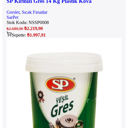
SP Kırmızı Gres 14 Kg Plastik Kova
Gresler
,
Sıcak Fırsatlar
SarPet
Stok Kodu:
NSSP0008
₺
2.219,90
₺
2.689,90
Sepette:
₺
1.997,91