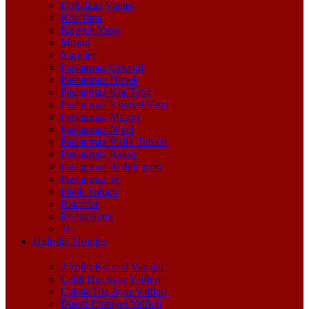
Doğalgaz Vanası
Kör Tapa
Küresel Vana
Maşon
Nipeller
Paslanmaz Çekvalf
Paslanmaz Dirsek
Paslanmaz Kör Tapa
Paslanmaz Küresel Vana
Paslanmaz Maşon
Paslanmaz Nipel
Paslanmaz Pislik Tutucu
Paslanmaz Rakor
Paslanmaz Redüksiyon
Paslanmaz Te
Pislik Tutucu
Rakorlar
Redüksiyon
Te
Hidrolik Ürünler
2 Yollu Küresel Vanalar
Çekli Hız Ayar Valfleri
Çeksiz Hız Ayar Valfleri
Direkt Emniyet Valfleri