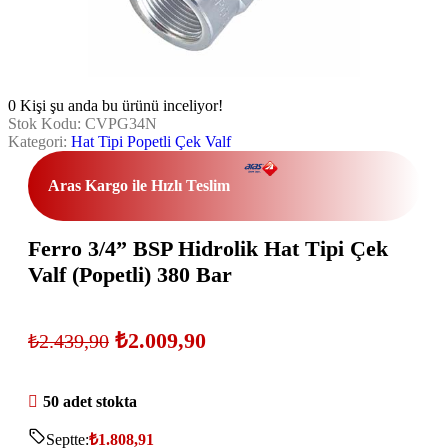
0
Kişi şu anda bu ürünü inceliyor!
Stok Kodu:
CVPG34N
Kategori:
Hat Tipi Popetli Çek Valf
Aras Kargo ile Hızlı Teslim
Ferro 3/4” BSP Hidrolik Hat Tipi Çek
Valf (Popetli) 380 Bar
₺
2.009,90
₺
2.439,90
50 adet stokta
Septte:
₺
1.808,91