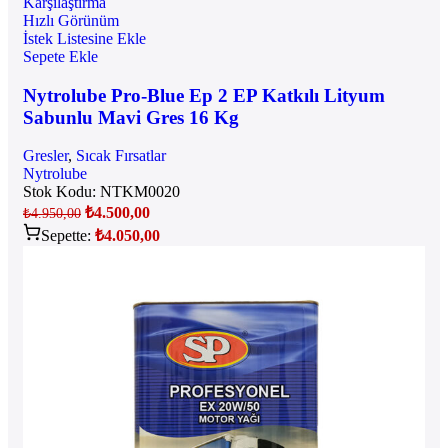
Karşılaştırma
Hızlı Görünüm
İstek Listesine Ekle
Sepete Ekle
Nytrolube Pro-Blue Ep 2 EP Katkılı Lityum
Sabunlu Mavi Gres 16 Kg
Gresler
,
Sıcak Fırsatlar
Nytrolube
Stok Kodu:
NTKM0020
₺
4.500,00
₺
4.950,00
Sepette:
₺
4.050,00