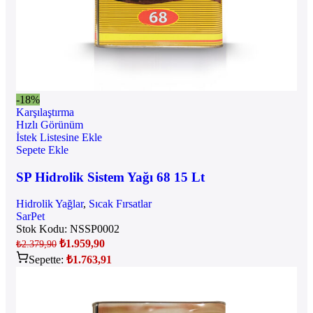
-18%
Karşılaştırma
Hızlı Görünüm
İstek Listesine Ekle
Sepete Ekle
SP Hidrolik Sistem Yağı 68 15 Lt
Hidrolik Yağlar
,
Sıcak Fırsatlar
SarPet
Stok Kodu:
NSSP0002
₺
1.959,90
₺
2.379,90
Sepette:
₺
1.763,91