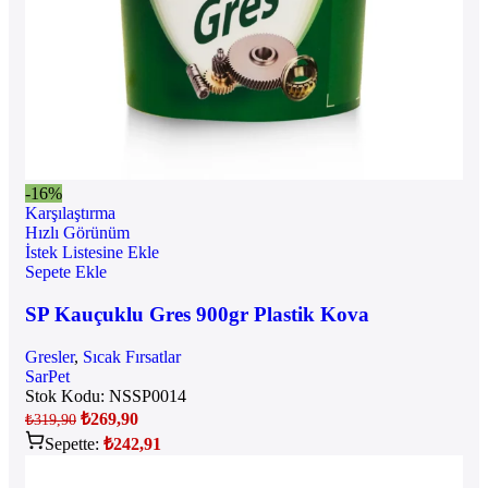
-16%
Karşılaştırma
Hızlı Görünüm
İstek Listesine Ekle
Sepete Ekle
SP Kauçuklu Gres 900gr Plastik Kova
Gresler
,
Sıcak Fırsatlar
SarPet
Stok Kodu:
NSSP0014
₺
269,90
₺
319,90
Sepette:
₺
242,91