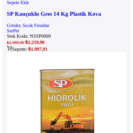
Sepete Ekle
SP Kauçuklu Gres 14 Kg Plastik Kova
Gresler
,
Sıcak Fırsatlar
SarPet
Stok Kodu:
NSSP0009
₺
2.219,90
₺
2.689,90
Sepette:
₺
1.997,91