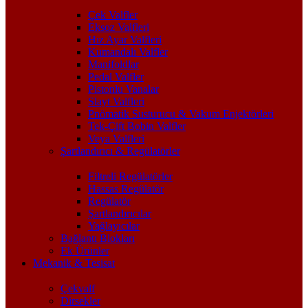
Çek Valfler
Eksoz Valfleri
Hız Ayar Valfleri
Kumandalı Valfler
Manifoldlar
Pedal Valfler
Pistonlu Vanalar
Slayt Valfleri
Pnömatik Susturucu & Vakum Enjektörleri
Tek-Çift Bobin Valfler
Veya Valfleri
Şartlandırıcı & Regülatörler
Filtreli Regülatörler
Hassas Regülatör
Regülatör
Şartlandırıcılar
Yağlayıcılar
Bağlantı Blokları
Ek Ürünler
Mekanik & Tesisat
Çekvalf
Dirsekler