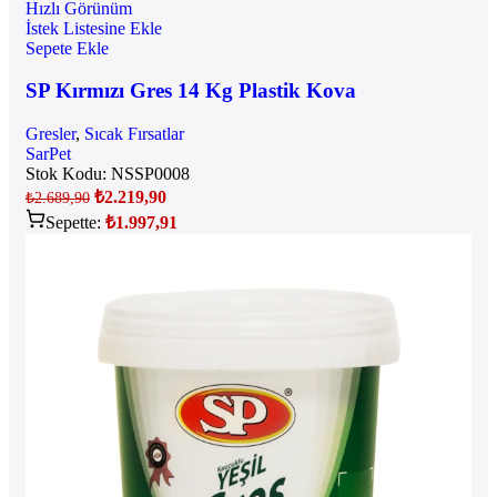
Hızlı Görünüm
İstek Listesine Ekle
Sepete Ekle
SP Kırmızı Gres 14 Kg Plastik Kova
Gresler
,
Sıcak Fırsatlar
SarPet
Stok Kodu:
NSSP0008
₺
2.219,90
₺
2.689,90
Sepette:
₺
1.997,91