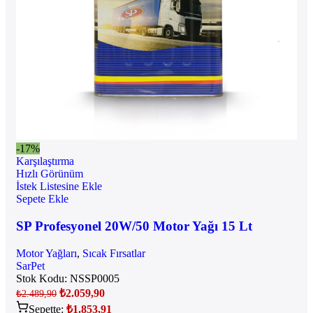
-17%
Karşılaştırma
Hızlı Görünüm
İstek Listesine Ekle
Sepete Ekle
SP Profesyonel 20W/50 Motor Yağı 15 Lt
Motor Yağları
,
Sıcak Fırsatlar
SarPet
Stok Kodu:
NSSP0005
₺
2.059,90
₺
2.489,90
Sepette:
₺
1.853,91