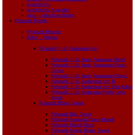
Kağıt Havlu
Kağıt Havlu Aparatları
Mop – Mikrofiber Bezler
Pnömatik Ürünler
Pnömatik Hortum
Rakor – Fittings
Pnömatik 316L Paslanmaz Seri
Pnömatik 316L Serisi Paslanmaz Nipel
Pnömatik 316L Serisi Paslanmaz Döner
Dirsek
Pnömatik 316L Serisi Paslanmaz Dirsek
Pnömatik 316L Paslanmaz Seri Te
Pnömatik 316L Paslanmaz Seri Düz Rakor
Pnömatik 316L Paslanmaz Perde Geçiş
Nipeli
Pnömatik Döner Dirsek
Pnömatik Dişi Dirsek
Pnömatik Somunlu Döner Dirsek
Pnömatik Dirsek Nipel
Pnömatik Metrik Döner Dirsek