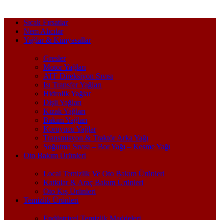
Sıcak Fırsatlar
Nem Alıcılar
Yağlar & Kimyasallar
Gresler
Motor Yağları
ATF Direksiyon Sıvısı
Isı Transfer Yağları
Hidrolik Yağlar
Dişli Yağları
Kızak Yağları
Bakım Yağları
Koruyucu Yağlar
Transmisyon & Traktör Arka Yağı
Soğutma Sıvısı – Bor Yağı – Kesme Yağı
Oto Bakım Ürünleri
Local Temizlik Ve Oto Bakım Ürünleri
Katkılar & Araç Bakım Ürünleri
Oto Kış Ürünleri
Temizlik Ürünleri
Endüstriyel Temizlik Maddeleri