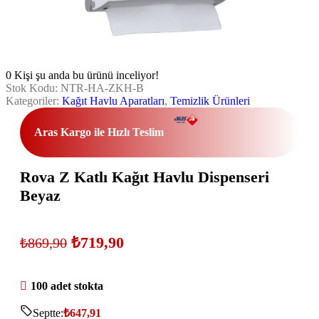
0
Kişi şu anda bu ürünü inceliyor!
Stok Kodu:
NTR-HA-ZKH-B
Kategoriler:
Kağıt Havlu Aparatları
,
Temizlik Ürünleri
Aras Kargo ile Hızlı Teslim
Rova Z Katlı Kağıt Havlu Dispenseri
Beyaz
₺
719,90
₺
869,90
100 adet stokta
Septte:
₺
647,91