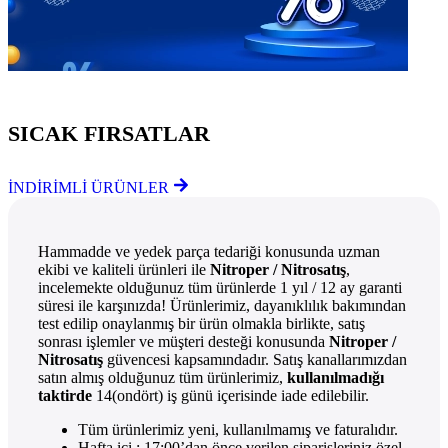
Göz Atmayı Unutmayın
SICAK FIRSATLAR
İNDİRİMLİ ÜRÜNLER
Hammadde ve yedek parça tedariği konusunda uzman
ekibi ve kaliteli ürünleri ile
Nitroper / Nitrosatış
,
incelemekte olduğunuz tüm ürünlerde 1 yıl / 12 ay garanti
süresi ile karşınızda! Ürünlerimiz, dayanıklılık bakımından
test edilip onaylanmış bir ürün olmakla birlikte, satış
sonrası işlemler ve müşteri desteği konusunda
Nitroper /
Nitrosatış
güvencesi kapsamındadır. Satış kanallarımızdan
satın almış olduğunuz tüm ürünlerimiz,
kullanılmadığı
taktirde
14(ondört) iş günü içerisinde iade edilebilir.
Tüm ürünlerimiz yeni, kullanılmamış ve faturalıdır.
Hafta içi ; 17:00’dan önce verilen siparişleriniz özel