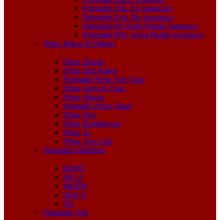
Pnömatik Düz Tip Susturucu
Pnömatik Kısa Tip Susturucu
Pnömatik Psl Serisi Plastik Susturucu
Pnömatik PSU Serisi Plastik Susturucu
Pirinç Rakor & Fittings
Pirinç Dirsek
Pirinç Düz Rakor
Pnömatik Pirinç Kör Tapa
Pirinç Küresel Vana
Pirinç Maşon
Pnömatik Pirinç Nipel
Pirinç Pres
Pirinç Redüksiyon
Pirinç Te
Pirinç Ters Lüle
Pnömatik Silindirler
KDNT
MA-S
MGPM
SDA-S
TN
Pnömatik Valf