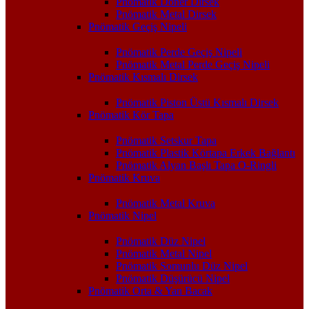
Pnömatik Döner Dirsek
Pnömatik Metal Dirsek
Pnömatik Geçiş Nipeli
Pnömatik Perde Geçiş Nipeli
Pnömatik Metal Perde Geçiş Nipeli
Pnömatik Kısmalı Dirsek
Pnömatik Piston Üstü Kısmalı Dirsek
Pnömatik Kör Tapa
Pnömatik Setskur Tapa
Pnömatik Plastik Körtapa Erkek Bağlantı
Pnömatik Alyan Başlı Tapa O-Ringli
Pnömatik Kruva
Pnömatik Metal Kruva
Pnömatik Nipel
Pnömatik Düz Nipel
Pnömatik Metal Nipel
Pnömatik Somunlu Düz Nipel
Pnömatik Düşürücü Nipel
Pnömatik Orta & Yan Bacak