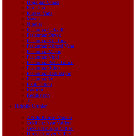
Doğalgaz Vanası
Kör Tapa
Küresel Vana
Maşon
Nipeller
Paslanmaz Çekvalf
Paslanmaz Dirsek
Paslanmaz Kör Tapa
Paslanmaz Küresel Vana
Paslanmaz Maşon
Paslanmaz Nipel
Paslanmaz Pislik Tutucu
Paslanmaz Rakor
Paslanmaz Redüksiyon
Paslanmaz Te
Pislik Tutucu
Rakorlar
Redüksiyon
Te
Hidrolik Ürünler
2 Yollu Küresel Vanalar
Çekli Hız Ayar Valfleri
Çeksiz Hız Ayar Valfleri
Direkt Emniyet Valfleri