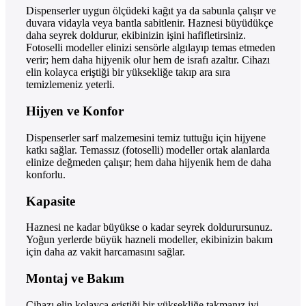
Dispenserler uygun ölçüdeki kağıt ya da sabunla çalışır ve
duvara vidayla veya bantla sabitlenir. Haznesi büyüdükçe
daha seyrek doldurur, ekibinizin işini hafifletirsiniz.
Fotoselli modeller elinizi sensörle algılayıp temas etmeden
verir; hem daha hijyenik olur hem de israfı azaltır. Cihazı
elin kolayca eriştiği bir yüksekliğe takıp ara sıra
temizlemeniz yeterli.
Hijyen ve Konfor
Dispenserler sarf malzemesini temiz tuttuğu için hijyene
katkı sağlar. Temassız (fotoselli) modeller ortak alanlarda
elinize değmeden çalışır; hem daha hijyenik hem de daha
konforlu.
Kapasite
Haznesi ne kadar büyükse o kadar seyrek doldurursunuz.
Yoğun yerlerde büyük hazneli modeller, ekibinizin bakım
için daha az vakit harcamasını sağlar.
Montaj ve Bakım
Cihazı elin kolayca eriştiği bir yüksekliğe takmanız iyi