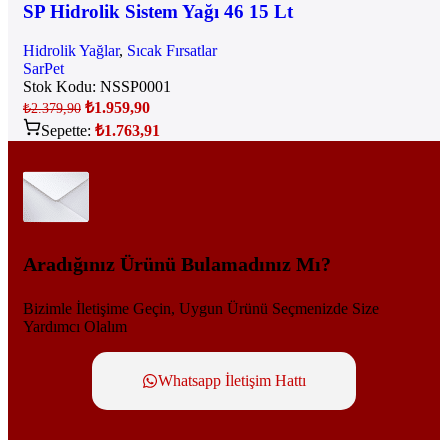
SP Hidrolik Sistem Yağı 46 15 Lt
Hidrolik Yağlar
,
Sıcak Fırsatlar
SarPet
Stok Kodu:
NSSP0001
₺
1.959,90
₺
2.379,90
Sepette:
₺
1.763,91
Aradığınız Ürünü Bulamadınız Mı?
Bizimle İletişime Geçin, Uygun Ürünü Seçmenizde Size
Yardımcı Olalım
Whatsapp İletişim Hattı