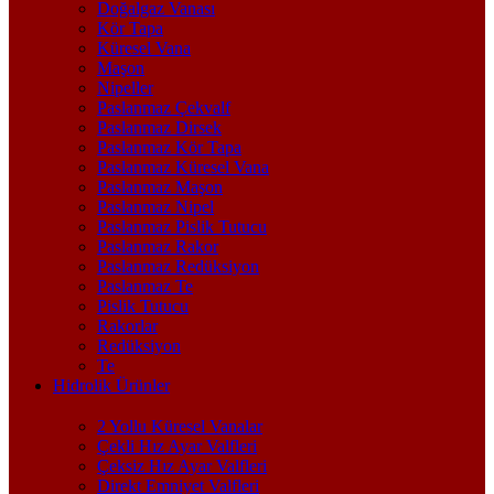
Doğalgaz Vanası
Kör Tapa
Küresel Vana
Maşon
Nipeller
Paslanmaz Çekvalf
Paslanmaz Dirsek
Paslanmaz Kör Tapa
Paslanmaz Küresel Vana
Paslanmaz Maşon
Paslanmaz Nipel
Paslanmaz Pislik Tutucu
Paslanmaz Rakor
Paslanmaz Redüksiyon
Paslanmaz Te
Pislik Tutucu
Rakorlar
Redüksiyon
Te
Hidrolik Ürünler
2 Yollu Küresel Vanalar
Çekli Hız Ayar Valfleri
Çeksiz Hız Ayar Valfleri
Direkt Emniyet Valfleri