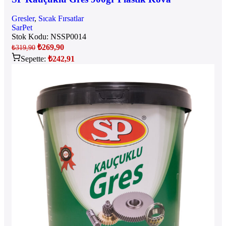
Gresler
,
Sıcak Fırsatlar
SarPet
Stok Kodu:
NSSP0014
₺
269,90
₺
319,90
Sepette:
₺
242,91