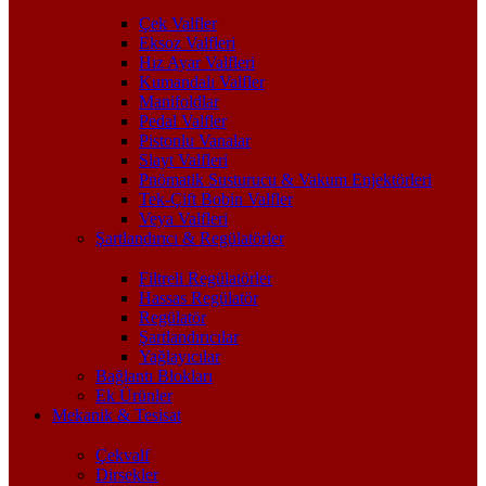
Çek Valfler
Eksoz Valfleri
Hız Ayar Valfleri
Kumandalı Valfler
Manifoldlar
Pedal Valfler
Pistonlu Vanalar
Slayt Valfleri
Pnömatik Susturucu & Vakum Enjektörleri
Tek-Çift Bobin Valfler
Veya Valfleri
Şartlandırıcı & Regülatörler
Filtreli Regülatörler
Hassas Regülatör
Regülatör
Şartlandırıcılar
Yağlayıcılar
Bağlantı Blokları
Ek Ürünler
Mekanik & Tesisat
Çekvalf
Dirsekler