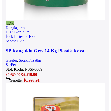
-17%
Karşılaştırma
Hızlı Görünüm
İstek Listesine Ekle
Sepete Ekle
SP Kauçuklu Gres 14 Kg Plastik Kova
Gresler
,
Sıcak Fırsatlar
SarPet
Stok Kodu:
NSSP0009
₺
2.219,90
₺
2.689,90
Sepette:
₺
1.997,91