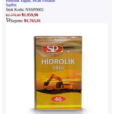
Hidrolik Yağlar
,
Sıcak Fırsatlar
SarPet
Stok Kodu:
NSSP0002
₺
1.959,90
₺
2.379,90
Sepette:
₺
1.763,91