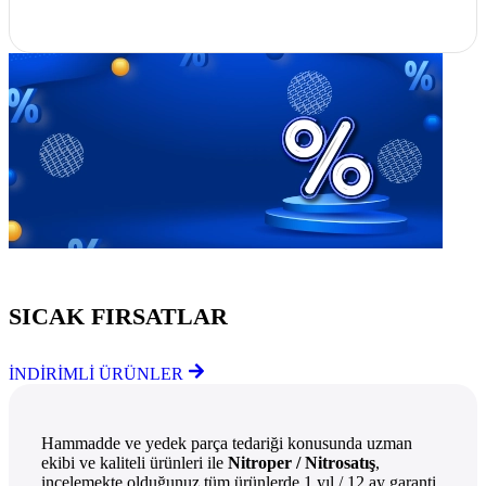
Göz Atmayı Unutmayın
SICAK FIRSATLAR
İNDİRİMLİ ÜRÜNLER
Hammadde ve yedek parça tedariği konusunda uzman
ekibi ve kaliteli ürünleri ile
Nitroper / Nitrosatış
,
incelemekte olduğunuz tüm ürünlerde 1 yıl / 12 ay garanti