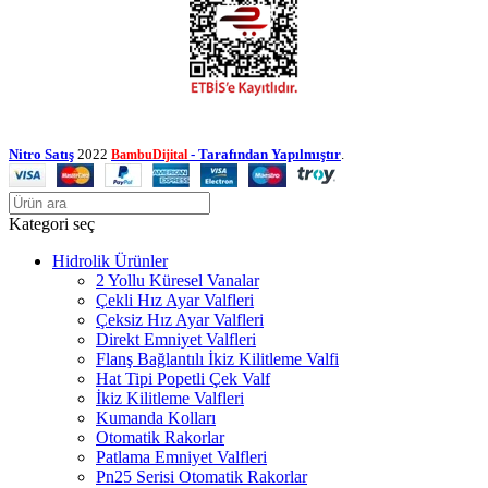
Nitro Satış
2022
- Tarafından Yapılmıştır
.
BambuDijital
Kategori seç
Hidrolik Ürünler
2 Yollu Küresel Vanalar
Çekli Hız Ayar Valfleri
Çeksiz Hız Ayar Valfleri
Direkt Emniyet Valfleri
Flanş Bağlantılı İkiz Kilitleme Valfi
Hat Tipi Popetli Çek Valf
İkiz Kilitleme Valfleri
Kumanda Kolları
Otomatik Rakorlar
Patlama Emniyet Valfleri
Pn25 Serisi Otomatik Rakorlar