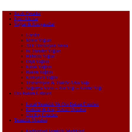
Sıcak Fırsatlar
Nem Alıcılar
Yağlar & Kimyasallar
Gresler
Motor Yağları
ATF Direksiyon Sıvısı
Isı Transfer Yağları
Hidrolik Yağlar
Dişli Yağları
Kızak Yağları
Bakım Yağları
Koruyucu Yağlar
Transmisyon & Traktör Arka Yağı
Soğutma Sıvısı – Bor Yağı – Kesme Yağı
Oto Bakım Ürünleri
Local Temizlik Ve Oto Bakım Ürünleri
Katkılar & Araç Bakım Ürünleri
Oto Kış Ürünleri
Temizlik Ürünleri
Endüstriyel Temizlik Maddeleri