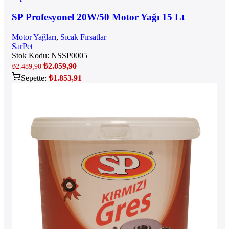
SP Profesyonel 20W/50 Motor Yağı 15 Lt
Motor Yağları
,
Sıcak Fırsatlar
SarPet
Stok Kodu:
NSSP0005
₺
2.059,90
₺
2.489,90
Sepette:
₺
1.853,91