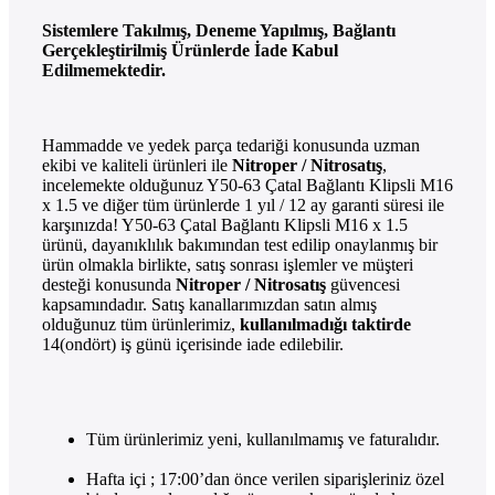
Sistemlere Takılmış, Deneme Yapılmış, Bağlantı
Gerçekleştirilmiş Ürünlerde İade Kabul
Edilmemektedir.
Hammadde ve yedek parça tedariği konusunda uzman
ekibi ve kaliteli ürünleri ile
Nitroper / Nitrosatış
,
incelemekte olduğunuz Y50-63 Çatal Bağlantı Klipsli M16
x 1.5 ve diğer tüm ürünlerde 1 yıl / 12 ay garanti süresi ile
karşınızda! Y50-63 Çatal Bağlantı Klipsli M16 x 1.5
ürünü, dayanıklılık bakımından test edilip onaylanmış bir
ürün olmakla birlikte, satış sonrası işlemler ve müşteri
desteği konusunda
Nitroper / Nitrosatış
güvencesi
kapsamındadır. Satış kanallarımızdan satın almış
olduğunuz tüm ürünlerimiz,
kullanılmadığı taktirde
14(ondört) iş günü içerisinde iade edilebilir.
Tüm ürünlerimiz yeni, kullanılmamış ve faturalıdır.
Hafta içi ; 17:00’dan önce verilen siparişleriniz özel