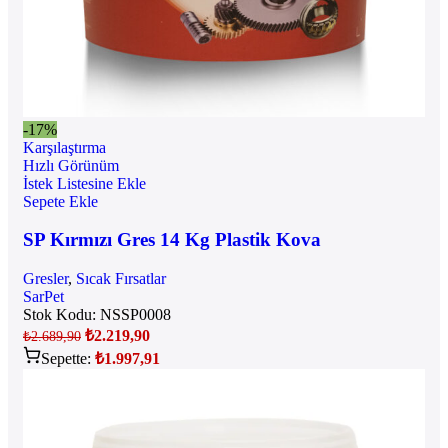
-17%
Karşılaştırma
Hızlı Görünüm
İstek Listesine Ekle
Sepete Ekle
SP Kırmızı Gres 14 Kg Plastik Kova
Gresler
,
Sıcak Fırsatlar
SarPet
Stok Kodu:
NSSP0008
₺
2.219,90
₺
2.689,90
Sepette:
₺
1.997,91