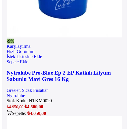
-9%
Karşılaştırma
Hızlı Görünüm
İstek Listesine Ekle
Sepete Ekle
Nytrolube Pro-Blue Ep 2 EP Katkılı Lityum
Sabunlu Mavi Gres 16 Kg
Gresler
,
Sıcak Fırsatlar
Nytrolube
Stok Kodu:
NTKM0020
₺
4.500,00
₺
4.950,00
Sepette:
₺
4.050,00