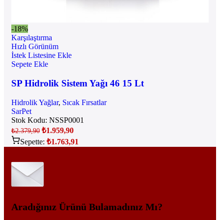
-18%
Karşılaştırma
Hızlı Görünüm
İstek Listesine Ekle
Sepete Ekle
SP Hidrolik Sistem Yağı 46 15 Lt
Hidrolik Yağlar
,
Sıcak Fırsatlar
SarPet
Stok Kodu:
NSSP0001
₺
1.959,90
₺
2.379,90
Sepette:
₺
1.763,91
Aradığınız Ürünü Bulamadınız Mı?