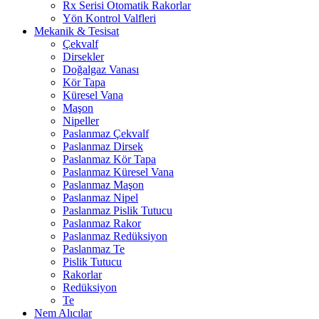
Rx Serisi Otomatik Rakorlar
Yön Kontrol Valfleri
Mekanik & Tesisat
Çekvalf
Dirsekler
Doğalgaz Vanası
Kör Tapa
Küresel Vana
Maşon
Nipeller
Paslanmaz Çekvalf
Paslanmaz Dirsek
Paslanmaz Kör Tapa
Paslanmaz Küresel Vana
Paslanmaz Maşon
Paslanmaz Nipel
Paslanmaz Pislik Tutucu
Paslanmaz Rakor
Paslanmaz Redüksiyon
Paslanmaz Te
Pislik Tutucu
Rakorlar
Redüksiyon
Te
Nem Alıcılar