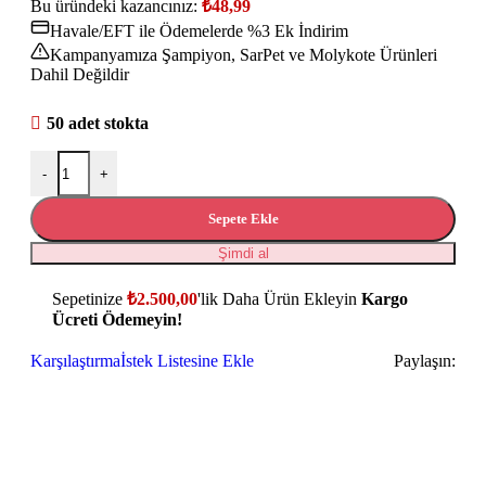
Bu üründeki kazancınız:
₺
48,99
Havale/EFT ile Ödemelerde %3 Ek İndirim
Kampanyamıza Şampiyon, SarPet ve Molykote Ürünleri
Dahil Değildir
50 adet stokta
-
+
Sepete Ekle
Şimdi al
Sepetinize
₺
2.500,00
'lik Daha Ürün Ekleyin
Kargo
Ücreti Ödemeyin!
Karşılaştırma
İstek Listesine Ekle
Paylaşın: