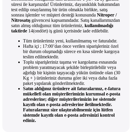
süresi ile karşınızda! Ürünlerimiz, dayanıklılık bakımından
test edilip onaylanmış bir ürün olmakla birlikte, satış
sonrası işlemler ve müşteri desteği konusunda
Nitroper /
Nitrosatış
güvencesi kapsamındadır. Satış kanallarımızdan
satın almış olduğunuz tüm ürünlerimiz,
kullanılmadığı
taktirde
14(ondört) iş günü içerisinde iade edilebilir.
Tüm ürünlerimiz yeni, kullanılmamış ve faturalıdır.
Hafta içi ; 17:00’dan önce verilen siparişleriniz özel
bir durum oluşmadığı sürece en kısa sürede kargoya
teslim edilmektedir.
Toplu siparişleriniz taşıma ve kargolama esnasında
problem yaratmayacak şekilde birleştirilebilir veya
ağırlığı bir kişinin taşıyacağı yükün üstünde olan (30
Kg + ) ürünleriniz duruma göre iki veya daha fazla
paket yapılarak gönderilmektedir.
Satın aldığınız ürünlere ait faturalarınız, e-fatura
mükellefi olan müşterilerimizin kurumsal e-posta
adreslerine; diğer müşterilerimizin ise sistemde
kayıtlı olan e-posta adreslerine iletilmektedir.
Faturalarınız size ulaştırabilmemiz için lütfen
sistemde kayıtlı olan e-posta adresinizi kontrol
ediniz.