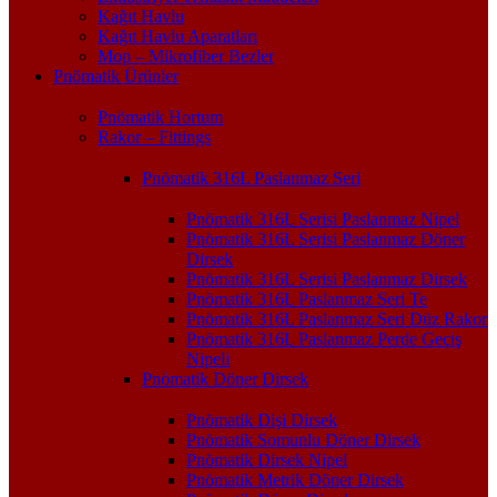
Kağıt Havlu
Kağıt Havlu Aparatları
Mop – Mikrofiber Bezler
Pnömatik Ürünler
Pnömatik Hortum
Rakor – Fittings
Pnömatik 316L Paslanmaz Seri
Pnömatik 316L Serisi Paslanmaz Nipel
Pnömatik 316L Serisi Paslanmaz Döner
Dirsek
Pnömatik 316L Serisi Paslanmaz Dirsek
Pnömatik 316L Paslanmaz Seri Te
Pnömatik 316L Paslanmaz Seri Düz Rakor
Pnömatik 316L Paslanmaz Perde Geçiş
Nipeli
Pnömatik Döner Dirsek
Pnömatik Dişi Dirsek
Pnömatik Somunlu Döner Dirsek
Pnömatik Dirsek Nipel
Pnömatik Metrik Döner Dirsek