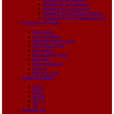
Pnömatik Düz Tip Susturucu
Pnömatik Kısa Tip Susturucu
Pnömatik Psl Serisi Plastik Susturucu
Pnömatik PSU Serisi Plastik Susturucu
Pirinç Rakor & Fittings
Pirinç Dirsek
Pirinç Düz Rakor
Pnömatik Pirinç Kör Tapa
Pirinç Küresel Vana
Pirinç Maşon
Pnömatik Pirinç Nipel
Pirinç Pres
Pirinç Redüksiyon
Pirinç Te
Pirinç Ters Lüle
Pnömatik Silindirler
KDNT
MA-S
MGPM
SDA-S
TN
Pnömatik Valf