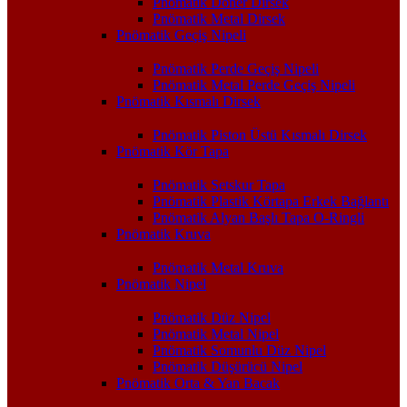
Pnömatik Döner Dirsek
Pnömatik Metal Dirsek
Pnömatik Geçiş Nipeli
Pnömatik Perde Geçiş Nipeli
Pnömatik Metal Perde Geçiş Nipeli
Pnömatik Kısmalı Dirsek
Pnömatik Piston Üstü Kısmalı Dirsek
Pnömatik Kör Tapa
Pnömatik Setskur Tapa
Pnömatik Plastik Körtapa Erkek Bağlantı
Pnömatik Alyan Başlı Tapa O-Ringli
Pnömatik Kruva
Pnömatik Metal Kruva
Pnömatik Nipel
Pnömatik Düz Nipel
Pnömatik Metal Nipel
Pnömatik Somunlu Düz Nipel
Pnömatik Düşürücü Nipel
Pnömatik Orta & Yan Bacak