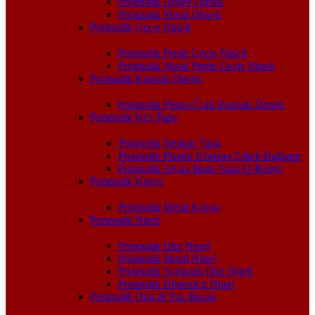
Pnömatik Döner Dirsek
Pnömatik Metal Dirsek
Pnömatik Geçiş Nipeli
Pnömatik Perde Geçiş Nipeli
Pnömatik Metal Perde Geçiş Nipeli
Pnömatik Kısmalı Dirsek
Pnömatik Piston Üstü Kısmalı Dirsek
Pnömatik Kör Tapa
Pnömatik Setskur Tapa
Pnömatik Plastik Körtapa Erkek Bağlantı
Pnömatik Alyan Başlı Tapa O-Ringli
Pnömatik Kruva
Pnömatik Metal Kruva
Pnömatik Nipel
Pnömatik Düz Nipel
Pnömatik Metal Nipel
Pnömatik Somunlu Düz Nipel
Pnömatik Düşürücü Nipel
Pnömatik Orta & Yan Bacak