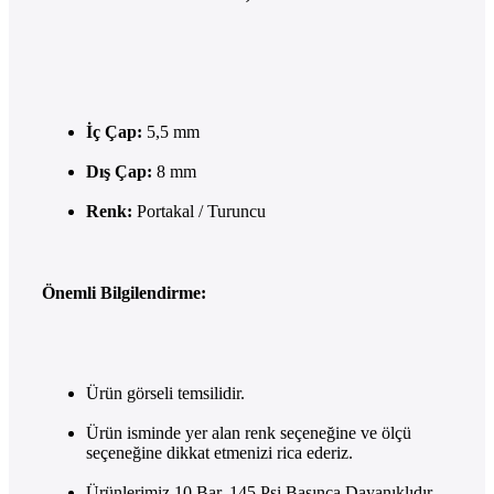
İç Çap:
5,5 mm
Dış Çap:
8 mm
Renk:
Portakal / Turuncu
Önemli Bilgilendirme:
Ürün görseli temsilidir.
Ürün isminde yer alan renk seçeneğine ve ölçü
seçeneğine dikkat etmenizi rica ederiz.
Ürünlerimiz 10 Bar, 145 Psi Basınca Dayanıklıdır.