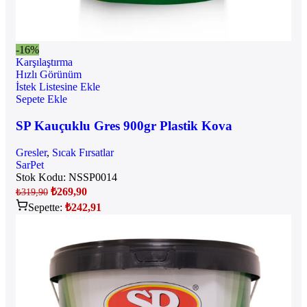
-16%
Karşılaştırma
Hızlı Görünüm
İstek Listesine Ekle
Sepete Ekle
SP Kauçuklu Gres 900gr Plastik Kova
Gresler
,
Sıcak Fırsatlar
SarPet
Stok Kodu:
NSSP0014
₺
269,90
₺
319,90
Sepette:
₺
242,91