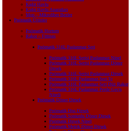
Kağıt Havlu
Kağıt Havlu Aparatları
Mop – Mikrofiber Bezler
Pnömatik Ürünler
Pnömatik Hortum
Rakor – Fittings
Pnömatik 316L Paslanmaz Seri
Pnömatik 316L Serisi Paslanmaz Nipel
Pnömatik 316L Serisi Paslanmaz Döner
Dirsek
Pnömatik 316L Serisi Paslanmaz Dirsek
Pnömatik 316L Paslanmaz Seri Te
Pnömatik 316L Paslanmaz Seri Düz Rakor
Pnömatik 316L Paslanmaz Perde Geçiş
Nipeli
Pnömatik Döner Dirsek
Pnömatik Dişi Dirsek
Pnömatik Somunlu Döner Dirsek
Pnömatik Dirsek Nipel
Pnömatik Metrik Döner Dirsek