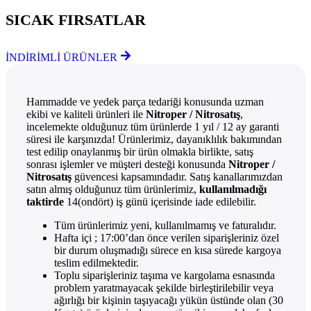
SICAK FIRSATLAR
İNDİRİMLİ ÜRÜNLER
Hammadde ve yedek parça tedariği konusunda uzman
ekibi ve kaliteli ürünleri ile
Nitroper / Nitrosatış
,
incelemekte olduğunuz tüm ürünlerde 1 yıl / 12 ay garanti
süresi ile karşınızda! Ürünlerimiz, dayanıklılık bakımından
test edilip onaylanmış bir ürün olmakla birlikte, satış
sonrası işlemler ve müşteri desteği konusunda
Nitroper /
Nitrosatış
güvencesi kapsamındadır. Satış kanallarımızdan
satın almış olduğunuz tüm ürünlerimiz,
kullanılmadığı
taktirde
14(ondört) iş günü içerisinde iade edilebilir.
Tüm ürünlerimiz yeni, kullanılmamış ve faturalıdır.
Hafta içi ; 17:00’dan önce verilen siparişleriniz özel
bir durum oluşmadığı sürece en kısa sürede kargoya
teslim edilmektedir.
Toplu siparişleriniz taşıma ve kargolama esnasında
problem yaratmayacak şekilde birleştirilebilir veya
ağırlığı bir kişinin taşıyacağı yükün üstünde olan (30