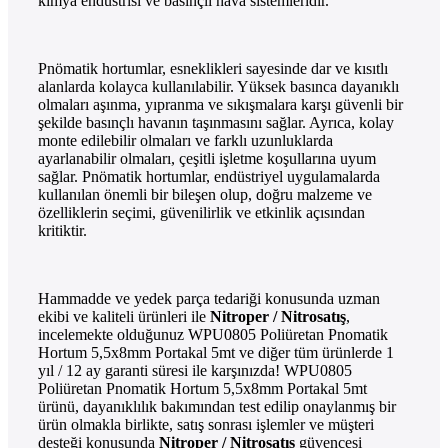
kimya endüstrisi ve basınçlı hava sistemleridir.
Pnömatik hortumlar, esneklikleri sayesinde dar ve kısıtlı
alanlarda kolayca kullanılabilir. Yüksek basınca dayanıklı
olmaları aşınma, yıpranma ve sıkışmalara karşı güvenli bir
şekilde basınçlı havanın taşınmasını sağlar. Ayrıca, kolay
monte edilebilir olmaları ve farklı uzunluklarda
ayarlanabilir olmaları, çeşitli işletme koşullarına uyum
sağlar. Pnömatik hortumlar, endüstriyel uygulamalarda
kullanılan önemli bir bileşen olup, doğru malzeme ve
özelliklerin seçimi, güvenilirlik ve etkinlik açısından
kritiktir.
Hammadde ve yedek parça tedariği konusunda uzman
ekibi ve kaliteli ürünleri ile
Nitroper / Nitrosatış
,
incelemekte olduğunuz WPU0805 Poliüretan Pnomatik
Hortum 5,5x8mm Portakal 5mt ve diğer tüm ürünlerde 1
yıl / 12 ay garanti süresi ile karşınızda! WPU0805
Poliüretan Pnomatik Hortum 5,5x8mm Portakal 5mt
ürünü, dayanıklılık bakımından test edilip onaylanmış bir
ürün olmakla birlikte, satış sonrası işlemler ve müşteri
desteği konusunda
Nitroper / Nitrosatış
güvencesi