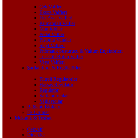
Çek Valfler
Eksoz Valfleri
Hız Ayar Valfleri
Kumandalı Valfler
Manifoldlar
Pedal Valfler
Pistonlu Vanalar
Slayt Valfleri
Pnömatik Susturucu & Vakum Enjektörleri
Tek-Çift Bobin Valfler
Veya Valfleri
Şartlandırıcı & Regülatörler
Filtreli Regülatörler
Hassas Regülatör
Regülatör
Şartlandırıcılar
Yağlayıcılar
Bağlantı Blokları
Ek Ürünler
Mekanik & Tesisat
Çekvalf
Dirsekler