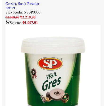
Gresler
,
Sıcak Fırsatlar
SarPet
Stok Kodu:
NSSP0008
₺
2.219,90
₺
2.689,90
Sepette:
₺
1.997,91