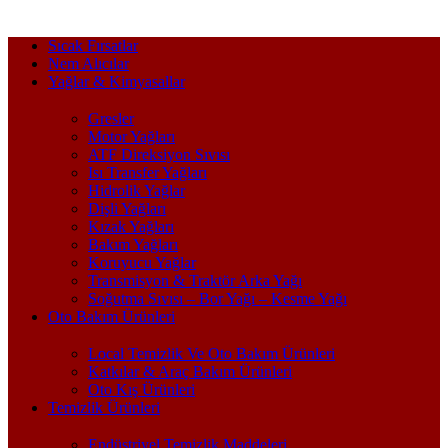
Sıcak Fırsatlar
Nem Alıcılar
Yağlar & Kimyasallar
Gresler
Motor Yağları
ATF Direksiyon Sıvısı
Isı Transfer Yağları
Hidrolik Yağlar
Dişli Yağları
Kızak Yağları
Bakım Yağları
Koruyucu Yağlar
Transmisyon & Traktör Arka Yağı
Soğutma Sıvısı – Bor Yağı – Kesme Yağı
Oto Bakım Ürünleri
Local Temizlik Ve Oto Bakım Ürünleri
Katkılar & Araç Bakım Ürünleri
Oto Kış Ürünleri
Temizlik Ürünleri
Endüstriyel Temizlik Maddeleri