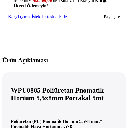
Sepetinize
₺
2.500,00
'lik Daha Ürün Ekleyin
Kargo
Ücreti Ödemeyin!
Karşılaştırma
İstek Listesine Ekle
Paylaşın:
Ürün Açıklaması
WPU0805 Poliüretan Pnomatik
Hortum 5,5x8mm Portakal 5mt
Poliüretan (PÜ) Pnömatik Hortum 5,5×8 mm //
Pnömatik Hava Hortumu 5,5×8