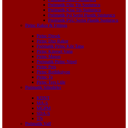
Pnömatik Düz Tip Susturucu
Pnömatik Kısa Tip Susturucu
Pnömatik Psl Serisi Plastik Susturucu
Pnömatik PSU Serisi Plastik Susturucu
Pirinç Rakor & Fittings
Pirinç Dirsek
Pirinç Düz Rakor
Pnömatik Pirinç Kör Tapa
Pirinç Küresel Vana
Pirinç Maşon
Pnömatik Pirinç Nipel
Pirinç Pres
Pirinç Redüksiyon
Pirinç Te
Pirinç Ters Lüle
Pnömatik Silindirler
KDNT
MA-S
MGPM
SDA-S
TN
Pnömatik Valf