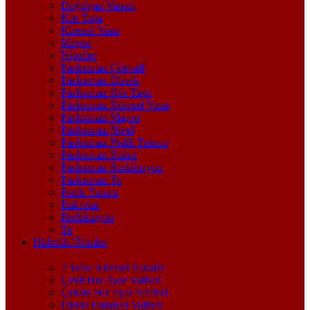
Doğalgaz Vanası
Kör Tapa
Küresel Vana
Maşon
Nipeller
Paslanmaz Çekvalf
Paslanmaz Dirsek
Paslanmaz Kör Tapa
Paslanmaz Küresel Vana
Paslanmaz Maşon
Paslanmaz Nipel
Paslanmaz Pislik Tutucu
Paslanmaz Rakor
Paslanmaz Redüksiyon
Paslanmaz Te
Pislik Tutucu
Rakorlar
Redüksiyon
Te
Hidrolik Ürünler
2 Yollu Küresel Vanalar
Çekli Hız Ayar Valfleri
Çeksiz Hız Ayar Valfleri
Direkt Emniyet Valfleri