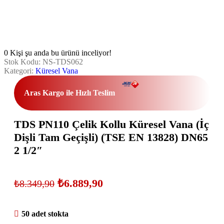
0
Kişi şu anda bu ürünü inceliyor!
Stok Kodu:
NS-TDS062
Kategori:
Küresel Vana
Aras Kargo ile Hızlı Teslim
TDS PN110 Çelik Kollu Küresel Vana (İç
Dişli Tam Geçişli) (TSE EN 13828) DN65
2 1/2″
₺
6.889,90
₺
8.349,90
50 adet stokta