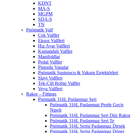
KDNT
MA-S
MGPM
SDA-S
TN
Pnömatik Valf
Çek Valfler
Eksoz Valfleri
Hız Ayar Valfleri
Kumandalı Valfler
Manifoldlar
Pedal Valfler
Pistonlu Vanalar
Pnömatik Susturucu & Vakum Enjektörleri
Slayt Valfleri
Tek-Çift Bobin Valfler
Veya Valfleri
Rakor – Fittings
Pnömatik 316L Paslanmaz Seri
Pnömatik 316L Paslanmaz Perde Geçiş
Nipeli
Pnömatik 316L Paslanmaz Seri Düz Rakor
Pnömatik 316L Paslanmaz Seri Te
Pnömatik 316L Serisi Paslanmaz Dirsek
Pnömatik 316L Serisi Paslanmaz Döner