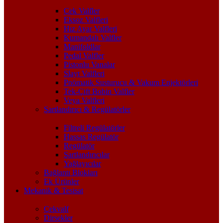
Çek Valfler
Eksoz Valfleri
Hız Ayar Valfleri
Kumandalı Valfler
Manifoldlar
Pedal Valfler
Pistonlu Vanalar
Slayt Valfleri
Pnömatik Susturucu & Vakum Enjektörleri
Tek-Çift Bobin Valfler
Veya Valfleri
Şartlandırıcı & Regülatörler
Filtreli Regülatörler
Hassas Regülatör
Regülatör
Şartlandırıcılar
Yağlayıcılar
Bağlantı Blokları
Ek Ürünler
Mekanik & Tesisat
Çekvalf
Dirsekler