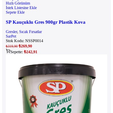
Hızlı Görünüm
İstek Listesine Ekle
Sepete Ekle
SP Kauçuklu Gres 900gr Plastik Kova
Gresler
,
Sıcak Fırsatlar
SarPet
Stok Kodu:
NSSP0014
₺
269,90
₺
319,90
Sepette:
₺
242,91