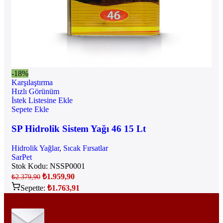
-18%
Karşılaştırma
Hızlı Görünüm
İstek Listesine Ekle
Sepete Ekle
SP Hidrolik Sistem Yağı 46 15 Lt
Hidrolik Yağlar
,
Sıcak Fırsatlar
SarPet
Stok Kodu:
NSSP0001
₺
1.959,90
₺
2.379,90
Sepette:
₺
1.763,91