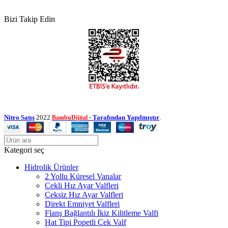
Bizi Takip Edin
Nitro Satış
2022
- Tarafından Yapılmıştır
.
BambuDijital
Kategori seç
Hidrolik Ürünler
2 Yollu Küresel Vanalar
Çekli Hız Ayar Valfleri
Çeksiz Hız Ayar Valfleri
Direkt Emniyet Valfleri
Flanş Bağlantılı İkiz Kilitleme Valfi
Hat Tipi Popetli Çek Valf