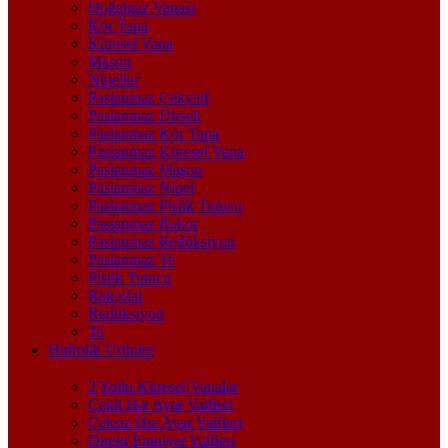
Doğalgaz Vanası
Kör Tapa
Küresel Vana
Maşon
Nipeller
Paslanmaz Çekvalf
Paslanmaz Dirsek
Paslanmaz Kör Tapa
Paslanmaz Küresel Vana
Paslanmaz Maşon
Paslanmaz Nipel
Paslanmaz Pislik Tutucu
Paslanmaz Rakor
Paslanmaz Redüksiyon
Paslanmaz Te
Pislik Tutucu
Rakorlar
Redüksiyon
Te
Hidrolik Ürünler
2 Yollu Küresel Vanalar
Çekli Hız Ayar Valfleri
Çeksiz Hız Ayar Valfleri
Direkt Emniyet Valfleri