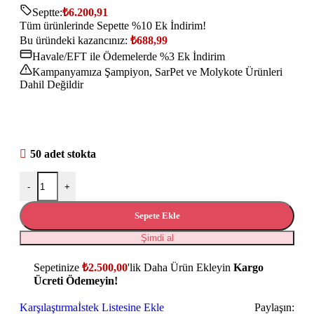
Septte:
₺
6.200,91
Tüm ürünlerinde Sepette %10 Ek İndirim!
Bu üründeki kazancınız:
₺
688,99
Havale/EFT ile Ödemelerde %3 Ek İndirim
Kampanyamıza Şampiyon, SarPet ve Molykote Ürünleri
Dahil Değildir
50 adet stokta
-
+
Sepete Ekle
Şimdi al
Sepetinize
₺
2.500,00
'lik Daha Ürün Ekleyin
Kargo
Ücreti Ödemeyin!
Karşılaştırma
İstek Listesine Ekle
Paylaşın: