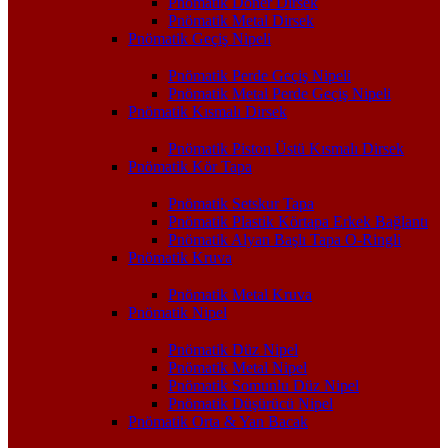
Pnömatik Döner Dirsek
Pnömatik Metal Dirsek
Pnömatik Geçiş Nipeli
Pnömatik Perde Geçiş Nipeli
Pnömatik Metal Perde Geçiş Nipeli
Pnömatik Kısmalı Dirsek
Pnömatik Piston Üstü Kısmalı Dirsek
Pnömatik Kör Tapa
Pnömatik Setskur Tapa
Pnömatik Plastik Körtapa Erkek Bağlantı
Pnömatik Alyan Başlı Tapa O-Ringli
Pnömatik Kruva
Pnömatik Metal Kruva
Pnömatik Nipel
Pnömatik Düz Nipel
Pnömatik Metal Nipel
Pnömatik Somunlu Düz Nipel
Pnömatik Düşürücü Nipel
Pnömatik Orta & Yan Bacak