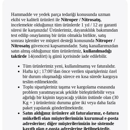
Hammadde ve yedek parça tedariği konusunda uzman
ekibi ve kaliteli ürünleri ile
Nitroper / Nitrosatış
,
incelemekte olduğunuz tüm ürünlerde 1 yıl / 12 ay garanti
süresi ile karşınızda! Ürünlerimiz, dayanıklılık bakımından
test edilip onaylanmış bir ürün olmakla birlikte, satış
sonrası işlemler ve müşteri desteği konusunda
Nitroper /
Nitrosatış
güvencesi kapsamındadır. Satış kanallarımızdan
satın almış olduğunuz tüm ürünlerimiz,
kullanılmadığı
taktirde
14(ondört) iş günü içerisinde iade edilebilir.
Tüm ürünlerimiz yeni, kullanılmamış ve faturalıdır.
Hafta içi ; 17:00’dan önce verilen siparişleriniz özel
bir durum oluşmadığı sürece en kısa sürede kargoya
teslim edilmektedir.
Toplu siparişleriniz taşıma ve kargolama esnasında
problem yaratmayacak şekilde birleştirilebilir veya
ağırlığı bir kişinin taşıyacağı yükün üstünde olan (30
Kg + ) ürünleriniz duruma göre iki veya daha fazla
paket yapılarak gönderilmektedir.
Satın aldığınız ürünlere ait faturalarınız, e-fatura
mükellefi olan müşterilerimizin kurumsal e-posta
adreslerine; diğer müşterilerimizin ise sistemde
kayıtlı olan e-posta adreslerine iletilmektedir.