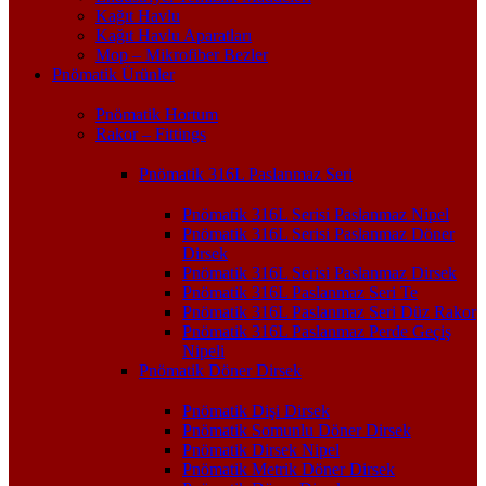
Kağıt Havlu
Kağıt Havlu Aparatları
Mop – Mikrofiber Bezler
Pnömatik Ürünler
Pnömatik Hortum
Rakor – Fittings
Pnömatik 316L Paslanmaz Seri
Pnömatik 316L Serisi Paslanmaz Nipel
Pnömatik 316L Serisi Paslanmaz Döner
Dirsek
Pnömatik 316L Serisi Paslanmaz Dirsek
Pnömatik 316L Paslanmaz Seri Te
Pnömatik 316L Paslanmaz Seri Düz Rakor
Pnömatik 316L Paslanmaz Perde Geçiş
Nipeli
Pnömatik Döner Dirsek
Pnömatik Dişi Dirsek
Pnömatik Somunlu Döner Dirsek
Pnömatik Dirsek Nipel
Pnömatik Metrik Döner Dirsek