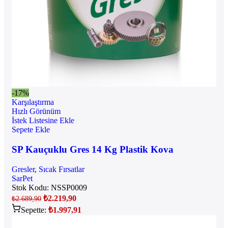
-17%
Karşılaştırma
Hızlı Görünüm
İstek Listesine Ekle
Sepete Ekle
SP Kauçuklu Gres 14 Kg Plastik Kova
Gresler
,
Sıcak Fırsatlar
SarPet
Stok Kodu:
NSSP0009
₺
2.219,90
₺
2.689,90
Sepette:
₺
1.997,91