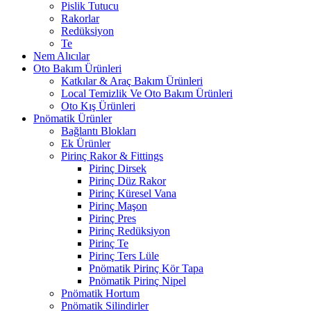
Pislik Tutucu
Rakorlar
Redüksiyon
Te
Nem Alıcılar
Oto Bakım Ürünleri
Katkılar & Araç Bakım Ürünleri
Local Temizlik Ve Oto Bakım Ürünleri
Oto Kış Ürünleri
Pnömatik Ürünler
Bağlantı Blokları
Ek Ürünler
Pirinç Rakor & Fittings
Pirinç Dirsek
Pirinç Düz Rakor
Pirinç Küresel Vana
Pirinç Maşon
Pirinç Pres
Pirinç Redüksiyon
Pirinç Te
Pirinç Ters Lüle
Pnömatik Pirinç Kör Tapa
Pnömatik Pirinç Nipel
Pnömatik Hortum
Pnömatik Silindirler