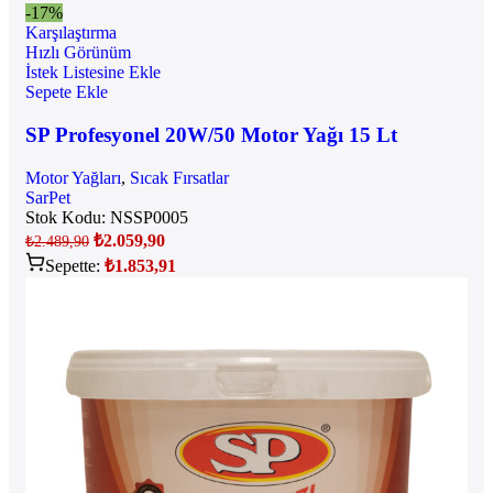
-17%
Karşılaştırma
Hızlı Görünüm
İstek Listesine Ekle
Sepete Ekle
SP Profesyonel 20W/50 Motor Yağı 15 Lt
Motor Yağları
,
Sıcak Fırsatlar
SarPet
Stok Kodu:
NSSP0005
₺
2.059,90
₺
2.489,90
Sepette:
₺
1.853,91