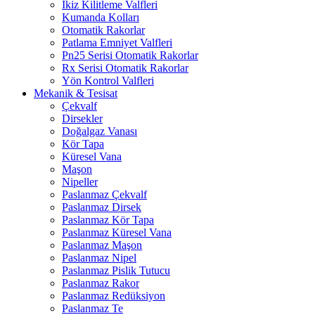
İkiz Kilitleme Valfleri
Kumanda Kolları
Otomatik Rakorlar
Patlama Emniyet Valfleri
Pn25 Serisi Otomatik Rakorlar
Rx Serisi Otomatik Rakorlar
Yön Kontrol Valfleri
Mekanik & Tesisat
Çekvalf
Dirsekler
Doğalgaz Vanası
Kör Tapa
Küresel Vana
Maşon
Nipeller
Paslanmaz Çekvalf
Paslanmaz Dirsek
Paslanmaz Kör Tapa
Paslanmaz Küresel Vana
Paslanmaz Maşon
Paslanmaz Nipel
Paslanmaz Pislik Tutucu
Paslanmaz Rakor
Paslanmaz Redüksiyon
Paslanmaz Te