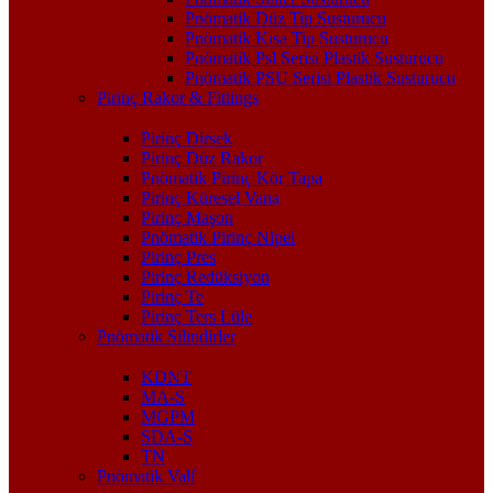
Pnömatik Düz Tip Susturucu
Pnömatik Kısa Tip Susturucu
Pnömatik Psl Serisi Plastik Susturucu
Pnömatik PSU Serisi Plastik Susturucu
Pirinç Rakor & Fittings
Pirinç Dirsek
Pirinç Düz Rakor
Pnömatik Pirinç Kör Tapa
Pirinç Küresel Vana
Pirinç Maşon
Pnömatik Pirinç Nipel
Pirinç Pres
Pirinç Redüksiyon
Pirinç Te
Pirinç Ters Lüle
Pnömatik Silindirler
KDNT
MA-S
MGPM
SDA-S
TN
Pnömatik Valf