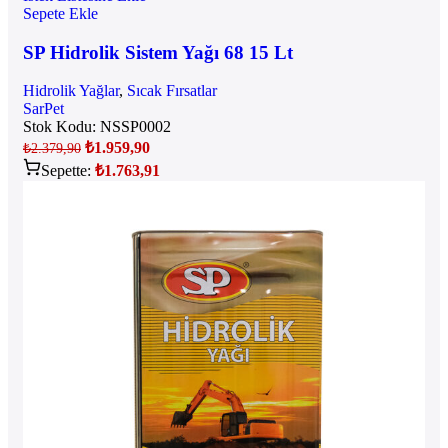
Sepete Ekle
SP Hidrolik Sistem Yağı 68 15 Lt
Hidrolik Yağlar
,
Sıcak Fırsatlar
SarPet
Stok Kodu:
NSSP0002
₺
1.959,90
₺
2.379,90
Sepette:
₺
1.763,91