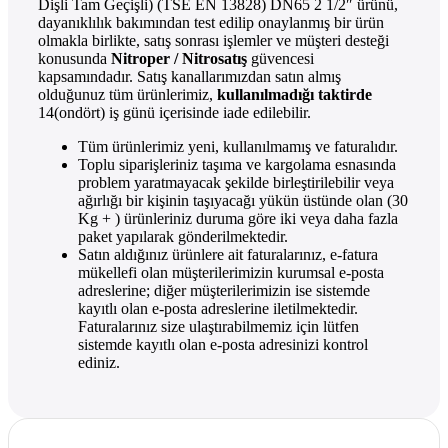
Dişli Tam Geçişli) (TSE EN 13828) DN65 2 1/2″ ürünü,
dayanıklılık bakımından test edilip onaylanmış bir ürün
olmakla birlikte, satış sonrası işlemler ve müşteri desteği
konusunda
Nitroper / Nitrosatış
güvencesi
kapsamındadır. Satış kanallarımızdan satın almış
olduğunuz tüm ürünlerimiz,
kullanılmadığı taktirde
14(ondört) iş günü içerisinde iade edilebilir.
Tüm ürünlerimiz yeni, kullanılmamış ve faturalıdır.
Toplu siparişleriniz taşıma ve kargolama esnasında
problem yaratmayacak şekilde birleştirilebilir veya
ağırlığı bir kişinin taşıyacağı yükün üstünde olan (30
Kg + ) ürünleriniz duruma göre iki veya daha fazla
paket yapılarak gönderilmektedir.
Satın aldığınız ürünlere ait faturalarınız, e-fatura
mükellefi olan müşterilerimizin kurumsal e-posta
adreslerine; diğer müşterilerimizin ise sistemde
kayıtlı olan e-posta adreslerine iletilmektedir.
Faturalarınız size ulaştırabilmemiz için lütfen
sistemde kayıtlı olan e-posta adresinizi kontrol
ediniz.