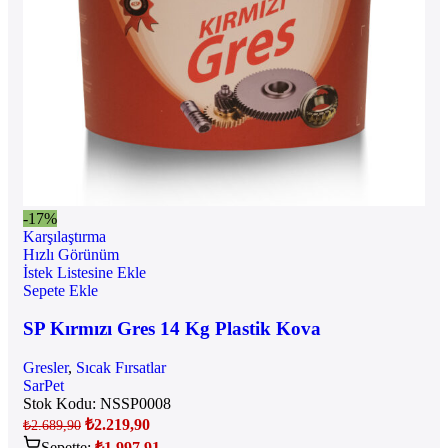
-17%
Karşılaştırma
Hızlı Görünüm
İstek Listesine Ekle
Sepete Ekle
SP Kırmızı Gres 14 Kg Plastik Kova
Gresler
,
Sıcak Fırsatlar
SarPet
Stok Kodu:
NSSP0008
₺
2.219,90
₺
2.689,90
Sepette:
₺
1.997,91