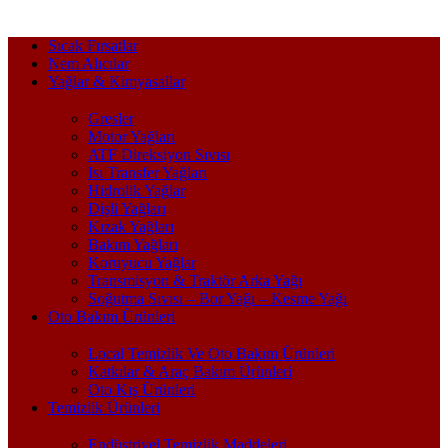
Sıcak Fırsatlar
Nem Alıcılar
Yağlar & Kimyasallar
Gresler
Motor Yağları
ATF Direksiyon Sıvısı
Isı Transfer Yağları
Hidrolik Yağlar
Dişli Yağları
Kızak Yağları
Bakım Yağları
Koruyucu Yağlar
Transmisyon & Traktör Arka Yağı
Soğutma Sıvısı – Bor Yağı – Kesme Yağı
Oto Bakım Ürünleri
Local Temizlik Ve Oto Bakım Ürünleri
Katkılar & Araç Bakım Ürünleri
Oto Kış Ürünleri
Temizlik Ürünleri
Endüstriyel Temizlik Maddeleri