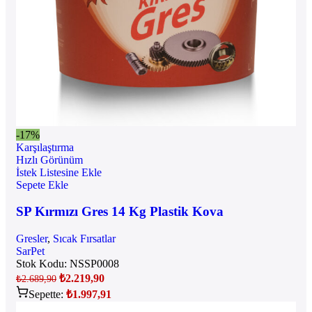
-17%
Karşılaştırma
Hızlı Görünüm
İstek Listesine Ekle
Sepete Ekle
SP Kırmızı Gres 14 Kg Plastik Kova
Gresler
,
Sıcak Fırsatlar
SarPet
Stok Kodu:
NSSP0008
₺
2.219,90
₺
2.689,90
Sepette:
₺
1.997,91