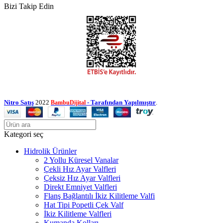
Bizi Takip Edin
Nitro Satış
2022
- Tarafından Yapılmıştır
.
BambuDijital
Kategori seç
Hidrolik Ürünler
2 Yollu Küresel Vanalar
Çekli Hız Ayar Valfleri
Çeksiz Hız Ayar Valfleri
Direkt Emniyet Valfleri
Flanş Bağlantılı İkiz Kilitleme Valfi
Hat Tipi Popetli Çek Valf
İkiz Kilitleme Valfleri
Kumanda Kolları