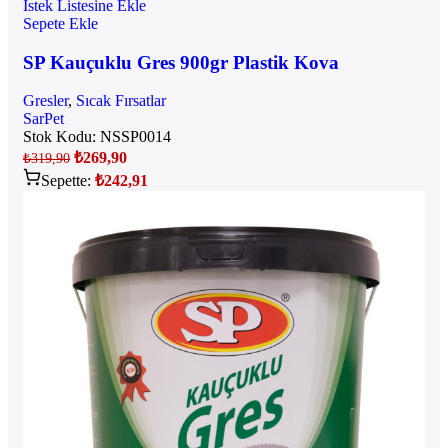
İstek Listesine Ekle
Sepete Ekle
SP Kauçuklu Gres 900gr Plastik Kova
Gresler
,
Sıcak Fırsatlar
SarPet
Stok Kodu:
NSSP0014
₺
269,90
₺
319,90
Sepette:
₺
242,91