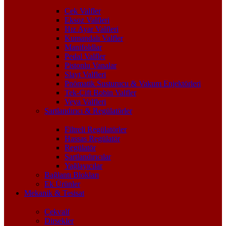
Çek Valfler
Eksoz Valfleri
Hız Ayar Valfleri
Kumandalı Valfler
Manifoldlar
Pedal Valfler
Pistonlu Vanalar
Slayt Valfleri
Pnömatik Susturucu & Vakum Enjektörleri
Tek-Çift Bobin Valfler
Veya Valfleri
Şartlandırıcı & Regülatörler
Filtreli Regülatörler
Hassas Regülatör
Regülatör
Şartlandırıcılar
Yağlayıcılar
Bağlantı Blokları
Ek Ürünler
Mekanik & Tesisat
Çekvalf
Dirsekler