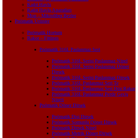
Kağıt Havlu
Kağıt Havlu Aparatları
Mop – Mikrofiber Bezler
Pnömatik Ürünler
Pnömatik Hortum
Rakor – Fittings
Pnömatik 316L Paslanmaz Seri
Pnömatik 316L Serisi Paslanmaz Nipel
Pnömatik 316L Serisi Paslanmaz Döner
Dirsek
Pnömatik 316L Serisi Paslanmaz Dirsek
Pnömatik 316L Paslanmaz Seri Te
Pnömatik 316L Paslanmaz Seri Düz Rakor
Pnömatik 316L Paslanmaz Perde Geçiş
Nipeli
Pnömatik Döner Dirsek
Pnömatik Dişi Dirsek
Pnömatik Somunlu Döner Dirsek
Pnömatik Dirsek Nipel
Pnömatik Metrik Döner Dirsek