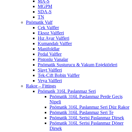
MA-S
MGPM
SDA-S
TN
Pnömatik Valf
Çek Valfler
Eksoz Valfleri
Hız Ayar Valfleri
Kumandalı Valfler
Manifoldlar
Pedal Valfler
Pistonlu Vanalar
Pnömatik Susturucu & Vakum Enjektörleri
Slayt Valfleri
Tek-Çift Bobin Valfler
Veya Valfleri
Rakor – Fittings
Pnömatik 316L Paslanmaz Seri
Pnömatik 316L Paslanmaz Perde Geçiş
Nipeli
Pnömatik 316L Paslanmaz Seri Düz Rakor
Pnömatik 316L Paslanmaz Seri Te
Pnömatik 316L Serisi Paslanmaz Dirsek
Pnömatik 316L Serisi Paslanmaz Döner
Dirsek