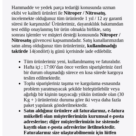
Hammadde ve yedek parça tedariği konusunda uzman
ekibi ve kaliteli ürünleri ile
Nitroper / Nitrosatış
,
incelemekte olduğunuz tüm ürünlerde 1 yıl / 12 ay garanti
süresi ile karşınızda! Ürünlerimiz, dayanıklılık bakımından
test edilip onaylanmış bir ürün olmakla birlikte, satış
sonrası işlemler ve müşteri desteği konusunda
Nitroper /
Nitrosatış
güvencesi kapsamındadır. Satış kanallarımızdan
satın almış olduğunuz tüm ürünlerimiz,
kullanılmadığı
taktirde
14(ondört) iş günü içerisinde iade edilebilir.
Tüm ürünlerimiz yeni, kullanılmamış ve faturalıdır.
Hafta içi ; 17:00’dan önce verilen siparişleriniz özel
bir durum oluşmadığı sürece en kısa sürede kargoya
teslim edilmektedir.
Toplu siparişleriniz taşıma ve kargolama esnasında
problem yaratmayacak şekilde birleştirilebilir veya
ağırlığı bir kişinin taşıyacağı yükün üstünde olan (30
Kg + ) ürünleriniz duruma göre iki veya daha fazla
paket yapılarak gönderilmektedir.
Satın aldığınız ürünlere ait faturalarınız, e-fatura
mükellefi olan müşterilerimizin kurumsal e-posta
adreslerine; diğer müşterilerimizin ise sistemde
kayıtlı olan e-posta adreslerine iletilmektedir.
Faturalarınız size ulaştırabilmemiz için lütfen