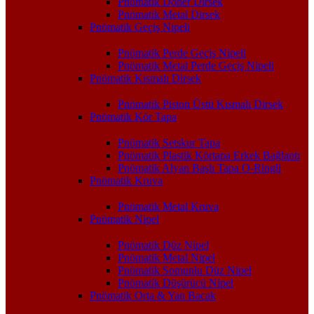
Pnömatik Döner Dirsek
Pnömatik Metal Dirsek
Pnömatik Geçiş Nipeli
Pnömatik Perde Geçiş Nipeli
Pnömatik Metal Perde Geçiş Nipeli
Pnömatik Kısmalı Dirsek
Pnömatik Piston Üstü Kısmalı Dirsek
Pnömatik Kör Tapa
Pnömatik Setskur Tapa
Pnömatik Plastik Körtapa Erkek Bağlantı
Pnömatik Alyan Başlı Tapa O-Ringli
Pnömatik Kruva
Pnömatik Metal Kruva
Pnömatik Nipel
Pnömatik Düz Nipel
Pnömatik Metal Nipel
Pnömatik Somunlu Düz Nipel
Pnömatik Düşürücü Nipel
Pnömatik Orta & Yan Bacak