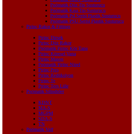
Pnömatik Düz Tip Susturucu
Pnömatik Kısa Tip Susturucu
Pnömatik Psl Serisi Plastik Susturucu
Pnömatik PSU Serisi Plastik Susturucu
Pirinç Rakor & Fittings
Pirinç Dirsek
Pirinç Düz Rakor
Pnömatik Pirinç Kör Tapa
Pirinç Küresel Vana
Pirinç Maşon
Pnömatik Pirinç Nipel
Pirinç Pres
Pirinç Redüksiyon
Pirinç Te
Pirinç Ters Lüle
Pnömatik Silindirler
KDNT
MA-S
MGPM
SDA-S
TN
Pnömatik Valf