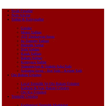
Sıcak Fırsatlar
Nem Alıcılar
Yağlar & Kimyasallar
Gresler
Motor Yağları
ATF Direksiyon Sıvısı
Isı Transfer Yağları
Hidrolik Yağlar
Dişli Yağları
Kızak Yağları
Bakım Yağları
Koruyucu Yağlar
Transmisyon & Traktör Arka Yağı
Soğutma Sıvısı – Bor Yağı – Kesme Yağı
Oto Bakım Ürünleri
Local Temizlik Ve Oto Bakım Ürünleri
Katkılar & Araç Bakım Ürünleri
Oto Kış Ürünleri
Temizlik Ürünleri
Endüstriyel Temizlik Maddeleri