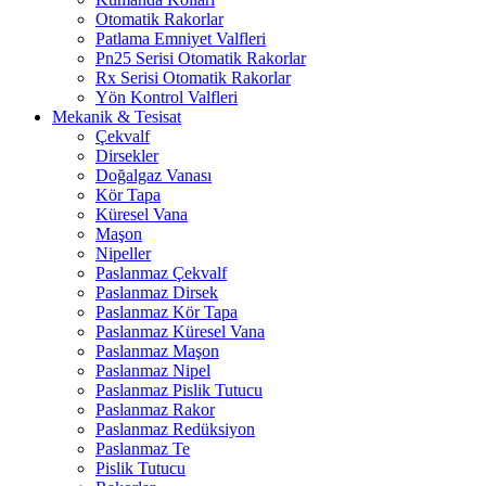
Otomatik Rakorlar
Patlama Emniyet Valfleri
Pn25 Serisi Otomatik Rakorlar
Rx Serisi Otomatik Rakorlar
Yön Kontrol Valfleri
Mekanik & Tesisat
Çekvalf
Dirsekler
Doğalgaz Vanası
Kör Tapa
Küresel Vana
Maşon
Nipeller
Paslanmaz Çekvalf
Paslanmaz Dirsek
Paslanmaz Kör Tapa
Paslanmaz Küresel Vana
Paslanmaz Maşon
Paslanmaz Nipel
Paslanmaz Pislik Tutucu
Paslanmaz Rakor
Paslanmaz Redüksiyon
Paslanmaz Te
Pislik Tutucu