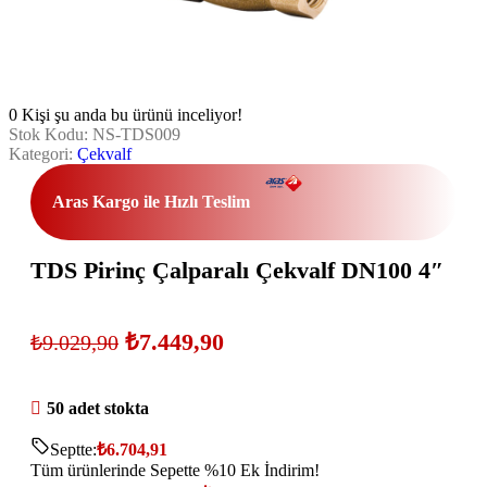
0
Kişi şu anda bu ürünü inceliyor!
Stok Kodu:
NS-TDS009
Kategori:
Çekvalf
Aras Kargo ile Hızlı Teslim
TDS Pirinç Çalparalı Çekvalf DN100 4″
₺
7.449,90
₺
9.029,90
50 adet stokta
Septte:
₺
6.704,91
Tüm ürünlerinde Sepette %10 Ek İndirim!