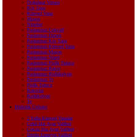
Doğalgaz Vanası
Kör Tapa
Küresel Vana
Maşon
Nipeller
Paslanmaz Çekvalf
Paslanmaz Dirsek
Paslanmaz Kör Tapa
Paslanmaz Küresel Vana
Paslanmaz Maşon
Paslanmaz Nipel
Paslanmaz Pislik Tutucu
Paslanmaz Rakor
Paslanmaz Redüksiyon
Paslanmaz Te
Pislik Tutucu
Rakorlar
Redüksiyon
Te
Hidrolik Ürünler
2 Yollu Küresel Vanalar
Çekli Hız Ayar Valfleri
Çeksiz Hız Ayar Valfleri
Direkt Emniyet Valfleri