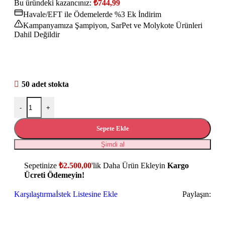
Bu üründeki kazancınız:
₺
744,99
Havale/EFT ile Ödemelerde %3 Ek İndirim
Kampanyamıza Şampiyon, SarPet ve Molykote Ürünleri
Dahil Değildir
50 adet stokta
-
+
Sepete Ekle
Şimdi al
Sepetinize
₺
2.500,00
'lik Daha Ürün Ekleyin
Kargo
Ücreti Ödemeyin!
Karşılaştırma
İstek Listesine Ekle
Paylaşın: