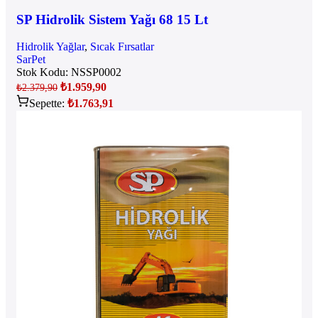
SP Hidrolik Sistem Yağı 68 15 Lt
Hidrolik Yağlar
,
Sıcak Fırsatlar
SarPet
Stok Kodu:
NSSP0002
₺
1.959,90
₺
2.379,90
Sepette:
₺
1.763,91