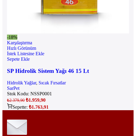
-18%
Karşılaştırma
Hızlı Görünüm
İstek Listesine Ekle
Sepete Ekle
SP Hidrolik Sistem Yağı 46 15 Lt
Hidrolik Yağlar
,
Sıcak Fırsatlar
SarPet
Stok Kodu:
NSSP0001
₺
1.959,90
₺
2.379,90
Sepette:
₺
1.763,91