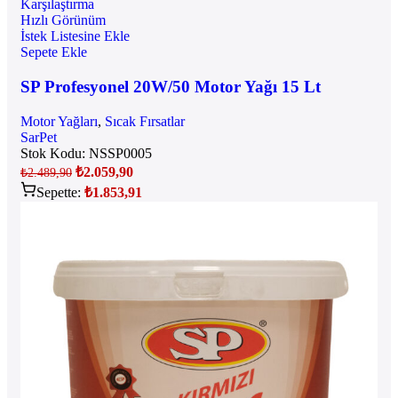
Karşılaştırma
Hızlı Görünüm
İstek Listesine Ekle
Sepete Ekle
SP Profesyonel 20W/50 Motor Yağı 15 Lt
Motor Yağları
,
Sıcak Fırsatlar
SarPet
Stok Kodu:
NSSP0005
₺
2.059,90
₺
2.489,90
Sepette:
₺
1.853,91