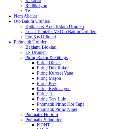
Rakorlar
Redüksiyon
Te
Nem Alıcılar
Oto Bakım Ürünleri
Katkılar & Araç Bakım Ürünleri
Local Temizlik Ve Oto Bakım Ürünleri
Oto Kış Ürünleri
Pnömatik Ürünler
Bağlantı Blokları
Ek Ürünler
Pirinç Rakor & Fittings
Pirinç Dirsek
Pirinç Düz Rakor
Pirinç Küresel Vana
Pirinç Maşon
Pirinç Pres
Pirinç Redüksiyon
Pirinç Te
Pirinç Ters Lüle
Pnömatik Pirinç Kör Tapa
Pnömatik Pirinç Nipel
Pnömatik Hortum
Pnömatik Silindirler
KDNT