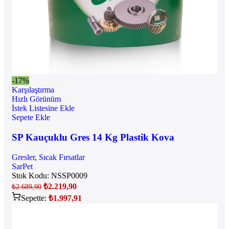
-17%
Karşılaştırma
Hızlı Görünüm
İstek Listesine Ekle
Sepete Ekle
SP Kauçuklu Gres 14 Kg Plastik Kova
Gresler
,
Sıcak Fırsatlar
SarPet
Stok Kodu:
NSSP0009
₺
2.219,90
₺
2.689,90
Sepette:
₺
1.997,91