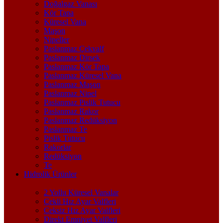
Doğalgaz Vanası
Kör Tapa
Küresel Vana
Maşon
Nipeller
Paslanmaz Çekvalf
Paslanmaz Dirsek
Paslanmaz Kör Tapa
Paslanmaz Küresel Vana
Paslanmaz Maşon
Paslanmaz Nipel
Paslanmaz Pislik Tutucu
Paslanmaz Rakor
Paslanmaz Redüksiyon
Paslanmaz Te
Pislik Tutucu
Rakorlar
Redüksiyon
Te
Hidrolik Ürünler
2 Yollu Küresel Vanalar
Çekli Hız Ayar Valfleri
Çeksiz Hız Ayar Valfleri
Direkt Emniyet Valfleri