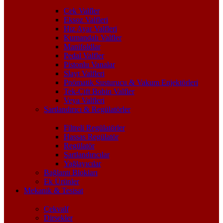
Çek Valfler
Eksoz Valfleri
Hız Ayar Valfleri
Kumandalı Valfler
Manifoldlar
Pedal Valfler
Pistonlu Vanalar
Slayt Valfleri
Pnömatik Susturucu & Vakum Enjektörleri
Tek-Çift Bobin Valfler
Veya Valfleri
Şartlandırıcı & Regülatörler
Filtreli Regülatörler
Hassas Regülatör
Regülatör
Şartlandırıcılar
Yağlayıcılar
Bağlantı Blokları
Ek Ürünler
Mekanik & Tesisat
Çekvalf
Dirsekler