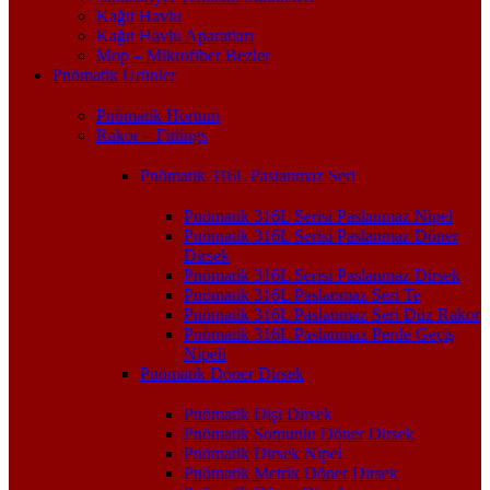
Kağıt Havlu
Kağıt Havlu Aparatları
Mop – Mikrofiber Bezler
Pnömatik Ürünler
Pnömatik Hortum
Rakor – Fittings
Pnömatik 316L Paslanmaz Seri
Pnömatik 316L Serisi Paslanmaz Nipel
Pnömatik 316L Serisi Paslanmaz Döner
Dirsek
Pnömatik 316L Serisi Paslanmaz Dirsek
Pnömatik 316L Paslanmaz Seri Te
Pnömatik 316L Paslanmaz Seri Düz Rakor
Pnömatik 316L Paslanmaz Perde Geçiş
Nipeli
Pnömatik Döner Dirsek
Pnömatik Dişi Dirsek
Pnömatik Somunlu Döner Dirsek
Pnömatik Dirsek Nipel
Pnömatik Metrik Döner Dirsek