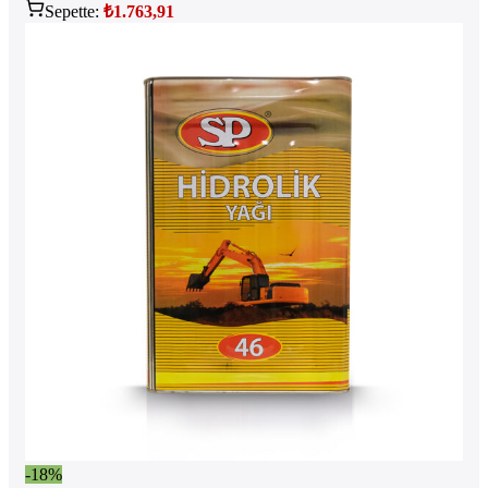
Sepette:
₺
1.763,91
-18%