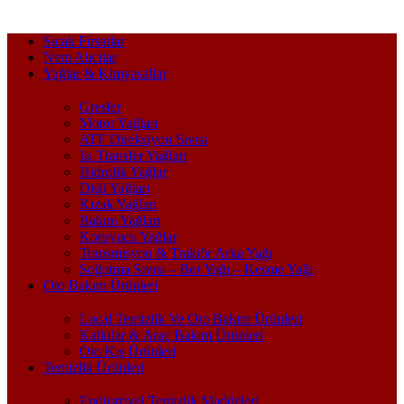
Sıcak Fırsatlar
Nem Alıcılar
Yağlar & Kimyasallar
Gresler
Motor Yağları
ATF Direksiyon Sıvısı
Isı Transfer Yağları
Hidrolik Yağlar
Dişli Yağları
Kızak Yağları
Bakım Yağları
Koruyucu Yağlar
Transmisyon & Traktör Arka Yağı
Soğutma Sıvısı – Bor Yağı – Kesme Yağı
Oto Bakım Ürünleri
Local Temizlik Ve Oto Bakım Ürünleri
Katkılar & Araç Bakım Ürünleri
Oto Kış Ürünleri
Temizlik Ürünleri
Endüstriyel Temizlik Maddeleri