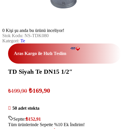
0
Kişi şu anda bu ürünü inceliyor!
Stok Kodu:
NS-TDK080
Kategori:
Te
Aras Kargo ile Hızlı Teslim
TD Siyah Te DN15 1/2″
₺
169,90
₺
199,90
50 adet stokta
Septte:
₺
152,91
Tüm ürünlerinde Sepette %10 Ek İndirim!