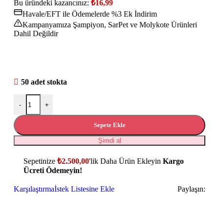
Bu üründeki kazancınız:
₺
16,99
Havale/EFT ile Ödemelerde %3 Ek İndirim
Kampanyamıza Şampiyon, SarPet ve Molykote Ürünleri
Dahil Değildir
50 adet stokta
-
+
Sepete Ekle
Şimdi al
Sepetinize
₺
2.500,00
'lik Daha Ürün Ekleyin
Kargo
Ücreti Ödemeyin!
Karşılaştırma
İstek Listesine Ekle
Paylaşın: