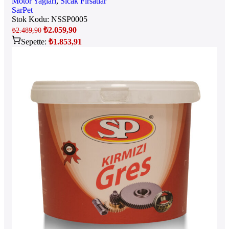
Motor Yağları
,
Sıcak Fırsatlar
SarPet
Stok Kodu:
NSSP0005
₺
2.059,90
₺
2.489,90
Sepette:
₺
1.853,91