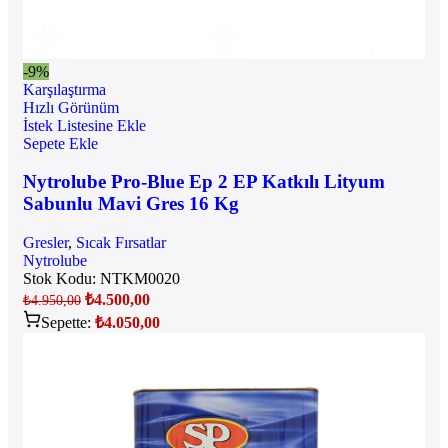
-9%
Karşılaştırma
Hızlı Görünüm
İstek Listesine Ekle
Sepete Ekle
Nytrolube Pro-Blue Ep 2 EP Katkılı Lityum
Sabunlu Mavi Gres 16 Kg
Gresler
,
Sıcak Fırsatlar
Nytrolube
Stok Kodu:
NTKM0020
₺
4.500,00
₺
4.950,00
Sepette:
₺
4.050,00