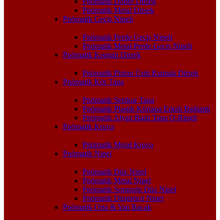
Pnömatik Döner Dirsek
Pnömatik Metal Dirsek
Pnömatik Geçiş Nipeli
Pnömatik Perde Geçiş Nipeli
Pnömatik Metal Perde Geçiş Nipeli
Pnömatik Kısmalı Dirsek
Pnömatik Piston Üstü Kısmalı Dirsek
Pnömatik Kör Tapa
Pnömatik Setskur Tapa
Pnömatik Plastik Körtapa Erkek Bağlantı
Pnömatik Alyan Başlı Tapa O-Ringli
Pnömatik Kruva
Pnömatik Metal Kruva
Pnömatik Nipel
Pnömatik Düz Nipel
Pnömatik Metal Nipel
Pnömatik Somunlu Düz Nipel
Pnömatik Düşürücü Nipel
Pnömatik Orta & Yan Bacak