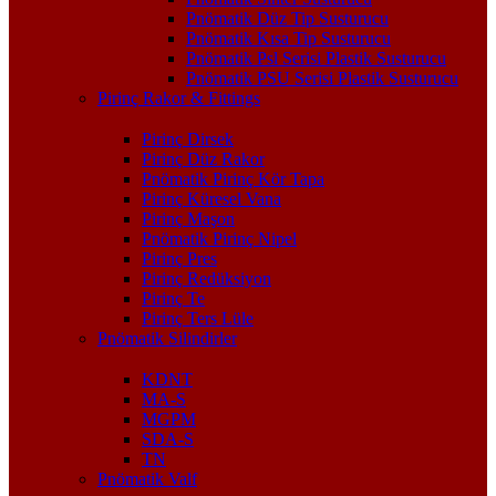
Pnömatik Düz Tip Susturucu
Pnömatik Kısa Tip Susturucu
Pnömatik Psl Serisi Plastik Susturucu
Pnömatik PSU Serisi Plastik Susturucu
Pirinç Rakor & Fittings
Pirinç Dirsek
Pirinç Düz Rakor
Pnömatik Pirinç Kör Tapa
Pirinç Küresel Vana
Pirinç Maşon
Pnömatik Pirinç Nipel
Pirinç Pres
Pirinç Redüksiyon
Pirinç Te
Pirinç Ters Lüle
Pnömatik Silindirler
KDNT
MA-S
MGPM
SDA-S
TN
Pnömatik Valf