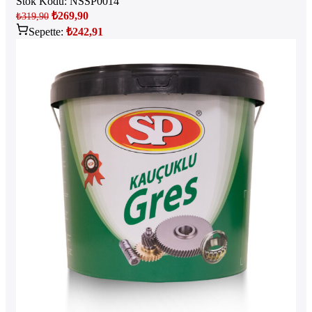
Stok Kodu:
NSSP0014
₺
269,90
₺
319,90
Sepette:
₺
242,91