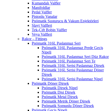
Kumandalı Valfler
Manifoldlar
Pedal Valfler
Pistonlu Vanalar
Pnömatik Susturucu & Vakum Enjektörleri
Slayt Valfleri
Tek-Çift Bobin Valfler
Veya Valfleri
Rakor – Fittings
Pnömatik 316L Paslanmaz Seri
Pnömatik 316L Paslanmaz Perde Geçiş
Nipeli
Pnömatik 316L Paslanmaz Seri Düz Rakor
Pnömatik 316L Paslanmaz Seri Te
Pnömatik 316L Serisi Paslanmaz Dirsek
Pnömatik 316L Serisi Paslanmaz Döner
Dirsek
Pnömatik 316L Serisi Paslanmaz Nipel
Pnömatik Döner Dirsek
Pnömatik Dirsek Nipel
Pnömatik Dişi Dirsek
Pnömatik Metal Dirsek
Pnömatik Metrik Döner Dirsek
Pnömatik Somunlu Döner Dirsek
Pnömatik Geçiş Nipeli