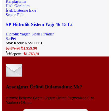
Karşılaştırma
Hızlı Görünüm
İstek Listesine Ekle
Sepete Ekle
SP Hidrolik Sistem Yağı 46 15 Lt
Hidrolik Yağlar
,
Sıcak Fırsatlar
SarPet
Stok Kodu:
NSSP0001
₺
1.959,90
₺
2.379,90
Sepette:
₺
1.763,91
Aradığınız Ürünü Bulamadınız Mı?
Bizimle İletişime Geçin, Uygun Ürünü Seçmenizde Size
Yardımcı Olalım