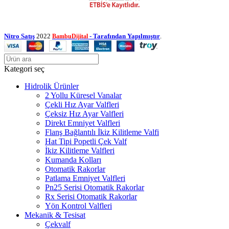
Nitro Satış
2022
- Tarafından Yapılmıştır
.
BambuDijital
Kategori seç
Hidrolik Ürünler
2 Yollu Küresel Vanalar
Çekli Hız Ayar Valfleri
Çeksiz Hız Ayar Valfleri
Direkt Emniyet Valfleri
Flanş Bağlantılı İkiz Kilitleme Valfi
Hat Tipi Popetli Çek Valf
İkiz Kilitleme Valfleri
Kumanda Kolları
Otomatik Rakorlar
Patlama Emniyet Valfleri
Pn25 Serisi Otomatik Rakorlar
Rx Serisi Otomatik Rakorlar
Yön Kontrol Valfleri
Mekanik & Tesisat
Çekvalf