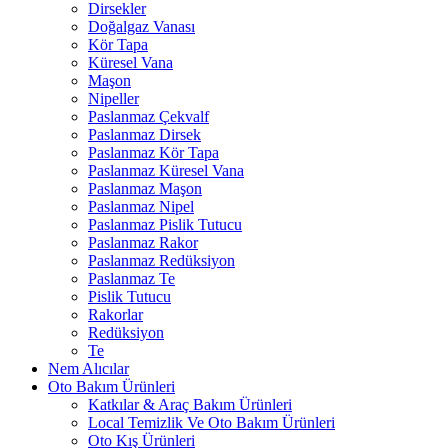
Dirsekler
Doğalgaz Vanası
Kör Tapa
Küresel Vana
Maşon
Nipeller
Paslanmaz Çekvalf
Paslanmaz Dirsek
Paslanmaz Kör Tapa
Paslanmaz Küresel Vana
Paslanmaz Maşon
Paslanmaz Nipel
Paslanmaz Pislik Tutucu
Paslanmaz Rakor
Paslanmaz Redüksiyon
Paslanmaz Te
Pislik Tutucu
Rakorlar
Redüksiyon
Te
Nem Alıcılar
Oto Bakım Ürünleri
Katkılar & Araç Bakım Ürünleri
Local Temizlik Ve Oto Bakım Ürünleri
Oto Kış Ürünleri