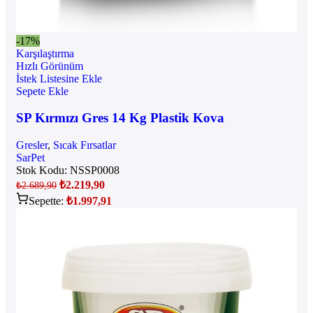
-17%
Karşılaştırma
Hızlı Görünüm
İstek Listesine Ekle
Sepete Ekle
SP Kırmızı Gres 14 Kg Plastik Kova
Gresler
,
Sıcak Fırsatlar
SarPet
Stok Kodu:
NSSP0008
₺
2.219,90
₺
2.689,90
Sepette:
₺
1.997,91