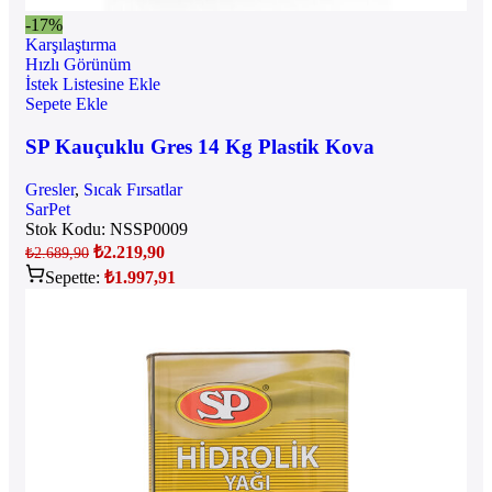
-17%
Karşılaştırma
Hızlı Görünüm
İstek Listesine Ekle
Sepete Ekle
SP Kauçuklu Gres 14 Kg Plastik Kova
Gresler
,
Sıcak Fırsatlar
SarPet
Stok Kodu:
NSSP0009
₺
2.219,90
₺
2.689,90
Sepette:
₺
1.997,91