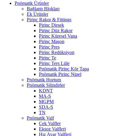
Pnömatik Ürünler
Bağlantı Blokları
Ek Ürünler
Pirinç Rakor & Fittings
Pirinç Dirsek
Pirinç Düz Rakor
Pirinç Küresel Vana
Pirinç Maşon
Pirinç Pres
Pirinç Redüksiyon
Pirinç Te
Pirinç Ters Lüle
Pnömatik Pirinç Kör Tapa
Pnömatik Pirinç Nipel
Pnömatik Hortum
Pnömatik Silindirler
KDNT
MA-S
MGPM
SDA-S
TN
Pnömatik Valf
Çek Valfler
Eksoz Valfleri
Hız Ayar Valfleri