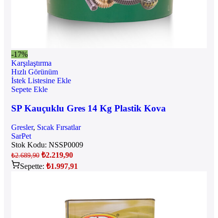
-17%
Karşılaştırma
Hızlı Görünüm
İstek Listesine Ekle
Sepete Ekle
SP Kauçuklu Gres 14 Kg Plastik Kova
Gresler
,
Sıcak Fırsatlar
SarPet
Stok Kodu:
NSSP0009
₺
2.219,90
₺
2.689,90
Sepette:
₺
1.997,91