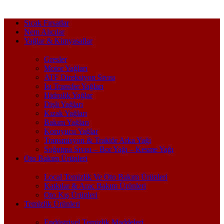
Sıcak Fırsatlar
Nem Alıcılar
Yağlar & Kimyasallar
Gresler
Motor Yağları
ATF Direksiyon Sıvısı
Isı Transfer Yağları
Hidrolik Yağlar
Dişli Yağları
Kızak Yağları
Bakım Yağları
Koruyucu Yağlar
Transmisyon & Traktör Arka Yağı
Soğutma Sıvısı – Bor Yağı – Kesme Yağı
Oto Bakım Ürünleri
Local Temizlik Ve Oto Bakım Ürünleri
Katkılar & Araç Bakım Ürünleri
Oto Kış Ürünleri
Temizlik Ürünleri
Endüstriyel Temizlik Maddeleri