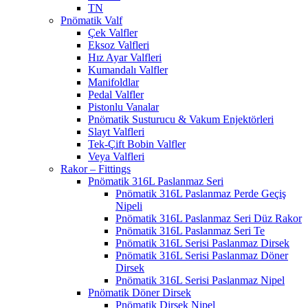
TN
Pnömatik Valf
Çek Valfler
Eksoz Valfleri
Hız Ayar Valfleri
Kumandalı Valfler
Manifoldlar
Pedal Valfler
Pistonlu Vanalar
Pnömatik Susturucu & Vakum Enjektörleri
Slayt Valfleri
Tek-Çift Bobin Valfler
Veya Valfleri
Rakor – Fittings
Pnömatik 316L Paslanmaz Seri
Pnömatik 316L Paslanmaz Perde Geçiş
Nipeli
Pnömatik 316L Paslanmaz Seri Düz Rakor
Pnömatik 316L Paslanmaz Seri Te
Pnömatik 316L Serisi Paslanmaz Dirsek
Pnömatik 316L Serisi Paslanmaz Döner
Dirsek
Pnömatik 316L Serisi Paslanmaz Nipel
Pnömatik Döner Dirsek
Pnömatik Dirsek Nipel