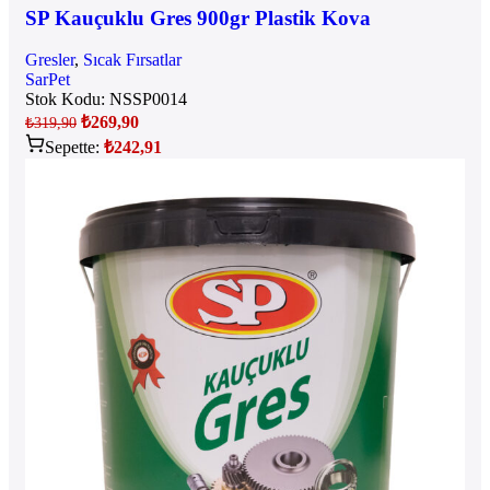
SP Kauçuklu Gres 900gr Plastik Kova
Gresler
,
Sıcak Fırsatlar
SarPet
Stok Kodu:
NSSP0014
₺
269,90
₺
319,90
Sepette:
₺
242,91