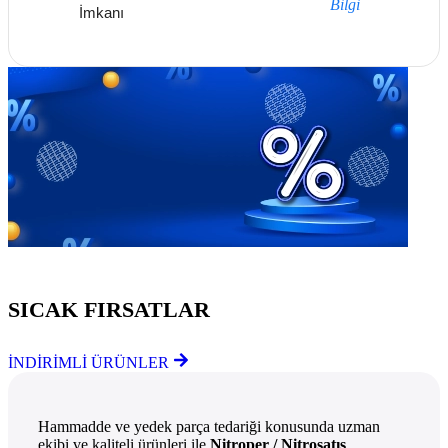
Bilgi
İmkanı
Göz Atmayı Unutmayın
SICAK FIRSATLAR
İNDİRİMLİ ÜRÜNLER
Hammadde ve yedek parça tedariği konusunda uzman
ekibi ve kaliteli ürünleri ile
Nitroper / Nitrosatış
,