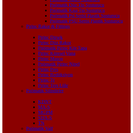
Pnömatik Düz Tip Susturucu
Pnömatik Kısa Tip Susturucu
Pnömatik Psl Serisi Plastik Susturucu
Pnömatik PSU Serisi Plastik Susturucu
Pirinç Rakor & Fittings
Pirinç Dirsek
Pirinç Düz Rakor
Pnömatik Pirinç Kör Tapa
Pirinç Küresel Vana
Pirinç Maşon
Pnömatik Pirinç Nipel
Pirinç Pres
Pirinç Redüksiyon
Pirinç Te
Pirinç Ters Lüle
Pnömatik Silindirler
KDNT
MA-S
MGPM
SDA-S
TN
Pnömatik Valf