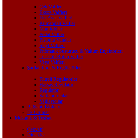
Çek Valfler
Eksoz Valfleri
Hız Ayar Valfleri
Kumandalı Valfler
Manifoldlar
Pedal Valfler
Pistonlu Vanalar
Slayt Valfleri
Pnömatik Susturucu & Vakum Enjektörleri
Tek-Çift Bobin Valfler
Veya Valfleri
Şartlandırıcı & Regülatörler
Filtreli Regülatörler
Hassas Regülatör
Regülatör
Şartlandırıcılar
Yağlayıcılar
Bağlantı Blokları
Ek Ürünler
Mekanik & Tesisat
Çekvalf
Dirsekler