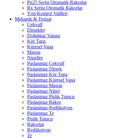
Pn25 Serisi Otomatik Rakorlar
Rx Serisi Otomatik Rakorlar
Yön Kontrol Valfleri
Mekanik & Tesisat
Çekvalf
Dirsekler
Doğalgaz Vanası
Kör Tapa
Küresel Vana
Maşon
Nipeller
Paslanmaz Çekvalf
Paslanmaz Dirsek
Paslanmaz Kör Tapa
Paslanmaz Küresel Vana
Paslanmaz Maşon
Paslanmaz Nipel
Paslanmaz Pislik Tutucu
Paslanmaz Rakor
Paslanmaz Redüksiyon
Paslanmaz Te
Pislik Tutucu
Rakorlar
Redüksiyon
Te