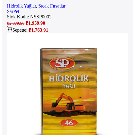
Hidrolik Yağlar
,
Sıcak Fırsatlar
SarPet
Stok Kodu:
NSSP0002
₺
1.959,90
₺
2.379,90
Sepette:
₺
1.763,91