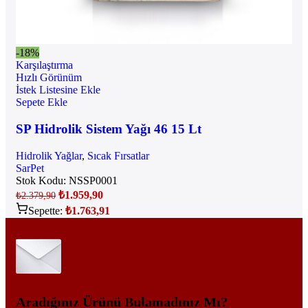
-18%
Karşılaştırma
Hızlı Görünüm
İstek Listesine Ekle
Sepete Ekle
SP Hidrolik Sistem Yağı 46 15 Lt
Hidrolik Yağlar
,
Sıcak Fırsatlar
SarPet
Stok Kodu:
NSSP0001
₺
1.959,90
₺
2.379,90
Sepette:
₺
1.763,91
Aradığınız Ürünü Bulamadınız Mı?