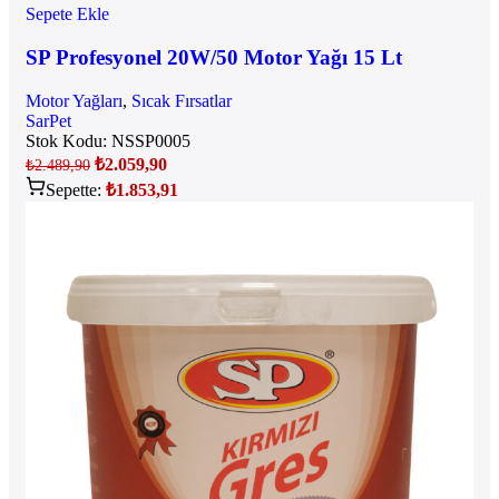
Sepete Ekle
SP Profesyonel 20W/50 Motor Yağı 15 Lt
Motor Yağları
,
Sıcak Fırsatlar
SarPet
Stok Kodu:
NSSP0005
₺
2.059,90
₺
2.489,90
Sepette:
₺
1.853,91