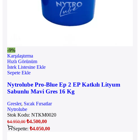
-9%
Karşılaştırma
Hızlı Görünüm
İstek Listesine Ekle
Sepete Ekle
Nytrolube Pro-Blue Ep 2 EP Katkılı Lityum
Sabunlu Mavi Gres 16 Kg
Gresler
,
Sıcak Fırsatlar
Nytrolube
Stok Kodu:
NTKM0020
₺
4.500,00
₺
4.950,00
Sepette:
₺
4.050,00