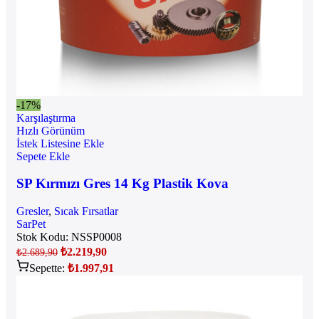
-17%
Karşılaştırma
Hızlı Görünüm
İstek Listesine Ekle
Sepete Ekle
SP Kırmızı Gres 14 Kg Plastik Kova
Gresler
,
Sıcak Fırsatlar
SarPet
Stok Kodu:
NSSP0008
₺
2.219,90
₺
2.689,90
Sepette:
₺
1.997,91