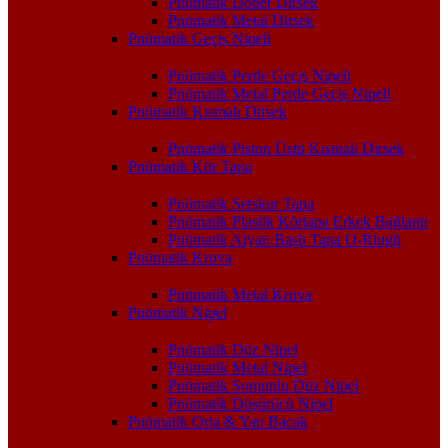
Pnömatik Döner Dirsek
Pnömatik Metal Dirsek
Pnömatik Geçiş Nipeli
Pnömatik Perde Geçiş Nipeli
Pnömatik Metal Perde Geçiş Nipeli
Pnömatik Kısmalı Dirsek
Pnömatik Piston Üstü Kısmalı Dirsek
Pnömatik Kör Tapa
Pnömatik Setskur Tapa
Pnömatik Plastik Körtapa Erkek Bağlantı
Pnömatik Alyan Başlı Tapa O-Ringli
Pnömatik Kruva
Pnömatik Metal Kruva
Pnömatik Nipel
Pnömatik Düz Nipel
Pnömatik Metal Nipel
Pnömatik Somunlu Düz Nipel
Pnömatik Düşürücü Nipel
Pnömatik Orta & Yan Bacak