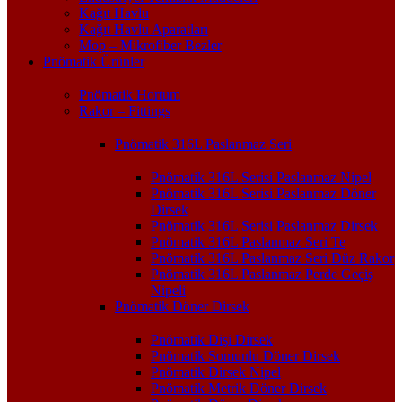
Kağıt Havlu
Kağıt Havlu Aparatları
Mop – Mikrofiber Bezler
Pnömatik Ürünler
Pnömatik Hortum
Rakor – Fittings
Pnömatik 316L Paslanmaz Seri
Pnömatik 316L Serisi Paslanmaz Nipel
Pnömatik 316L Serisi Paslanmaz Döner
Dirsek
Pnömatik 316L Serisi Paslanmaz Dirsek
Pnömatik 316L Paslanmaz Seri Te
Pnömatik 316L Paslanmaz Seri Düz Rakor
Pnömatik 316L Paslanmaz Perde Geçiş
Nipeli
Pnömatik Döner Dirsek
Pnömatik Dişi Dirsek
Pnömatik Somunlu Döner Dirsek
Pnömatik Dirsek Nipel
Pnömatik Metrik Döner Dirsek