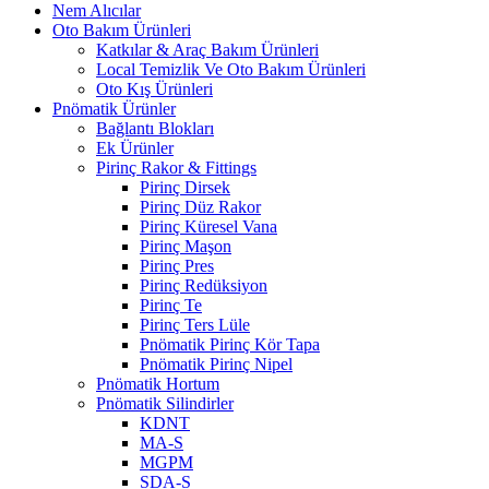
Nem Alıcılar
Oto Bakım Ürünleri
Katkılar & Araç Bakım Ürünleri
Local Temizlik Ve Oto Bakım Ürünleri
Oto Kış Ürünleri
Pnömatik Ürünler
Bağlantı Blokları
Ek Ürünler
Pirinç Rakor & Fittings
Pirinç Dirsek
Pirinç Düz Rakor
Pirinç Küresel Vana
Pirinç Maşon
Pirinç Pres
Pirinç Redüksiyon
Pirinç Te
Pirinç Ters Lüle
Pnömatik Pirinç Kör Tapa
Pnömatik Pirinç Nipel
Pnömatik Hortum
Pnömatik Silindirler
KDNT
MA-S
MGPM
SDA-S