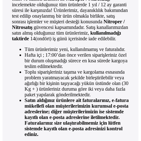
incelemekte olduğunuz tüm ürünlerde 1 yıl / 12 ay garanti
süresi ile karşınızda! Ürünlerimiz, dayanıklılık bakımından
test edilip onaylanmış bir ürün olmakla birlikte, satış
sonrası işlemler ve müşteri desteği konusunda
Nitroper /
Nitrosatış
güvencesi kapsamındadır. Satış kanallarımızdan
satın almış olduğunuz tüm ürünlerimiz,
kullanılmadığı
taktirde
14(ondört) iş günü içerisinde iade edilebilir.
Tüm ürünlerimiz yeni, kullanılmamış ve faturalıdır.
Hafta içi ; 17:00’dan önce verilen siparişleriniz özel
bir durum oluşmadığı sürece en kısa sürede kargoya
teslim edilmektedir.
Toplu siparişleriniz taşıma ve kargolama esnasında
problem yaratmayacak şekilde birleştirilebilir veya
ağırlığı bir kişinin taşıyacağı yükün üstünde olan (30
Kg + ) ürünleriniz duruma göre iki veya daha fazla
paket yapılarak gönderilmektedir.
Satın aldığınız ürünlere ait faturalarınız, e-fatura
mükellefi olan müşterilerimizin kurumsal e-posta
adreslerine; diğer müşterilerimizin ise sistemde
kayıtlı olan e-posta adreslerine iletilmektedir.
Faturalarınız size ulaştırabilmemiz için lütfen
sistemde kayıtlı olan e-posta adresinizi kontrol
ediniz.