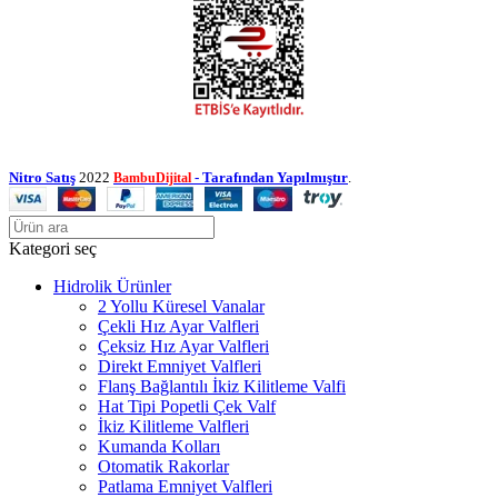
Nitro Satış
2022
- Tarafından Yapılmıştır
.
BambuDijital
Kategori seç
Hidrolik Ürünler
2 Yollu Küresel Vanalar
Çekli Hız Ayar Valfleri
Çeksiz Hız Ayar Valfleri
Direkt Emniyet Valfleri
Flanş Bağlantılı İkiz Kilitleme Valfi
Hat Tipi Popetli Çek Valf
İkiz Kilitleme Valfleri
Kumanda Kolları
Otomatik Rakorlar
Patlama Emniyet Valfleri