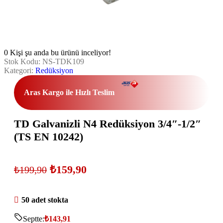
0
Kişi şu anda bu ürünü inceliyor!
Stok Kodu:
NS-TDK109
Kategori:
Redüksiyon
Aras Kargo ile Hızlı Teslim
TD Galvanizli N4 Redüksiyon 3/4″-1/2″
(TS EN 10242)
₺
159,90
₺
199,90
50 adet stokta
Septte:
₺
143,91