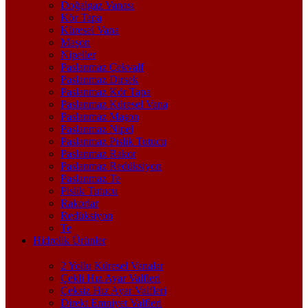
Doğalgaz Vanası
Kör Tapa
Küresel Vana
Maşon
Nipeller
Paslanmaz Çekvalf
Paslanmaz Dirsek
Paslanmaz Kör Tapa
Paslanmaz Küresel Vana
Paslanmaz Maşon
Paslanmaz Nipel
Paslanmaz Pislik Tutucu
Paslanmaz Rakor
Paslanmaz Redüksiyon
Paslanmaz Te
Pislik Tutucu
Rakorlar
Redüksiyon
Te
Hidrolik Ürünler
2 Yollu Küresel Vanalar
Çekli Hız Ayar Valfleri
Çeksiz Hız Ayar Valfleri
Direkt Emniyet Valfleri