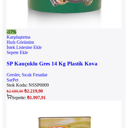
-17%
Karşılaştırma
Hızlı Görünüm
İstek Listesine Ekle
Sepete Ekle
SP Kauçuklu Gres 14 Kg Plastik Kova
Gresler
,
Sıcak Fırsatlar
SarPet
Stok Kodu:
NSSP0009
₺
2.219,90
₺
2.689,90
Sepette:
₺
1.997,91