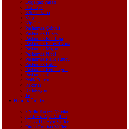
Doğalgaz Vanası
Kör Tapa
Küresel Vana
Maşon
Nipeller
Paslanmaz Çekvalf
Paslanmaz Dirsek
Paslanmaz Kör Tapa
Paslanmaz Küresel Vana
Paslanmaz Maşon
Paslanmaz Nipel
Paslanmaz Pislik Tutucu
Paslanmaz Rakor
Paslanmaz Redüksiyon
Paslanmaz Te
Pislik Tutucu
Rakorlar
Redüksiyon
Te
Hidrolik Ürünler
2 Yollu Küresel Vanalar
Çekli Hız Ayar Valfleri
Çeksiz Hız Ayar Valfleri
Direkt Emniyet Valfleri