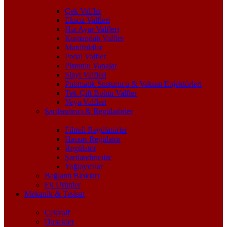
Çek Valfler
Eksoz Valfleri
Hız Ayar Valfleri
Kumandalı Valfler
Manifoldlar
Pedal Valfler
Pistonlu Vanalar
Slayt Valfleri
Pnömatik Susturucu & Vakum Enjektörleri
Tek-Çift Bobin Valfler
Veya Valfleri
Şartlandırıcı & Regülatörler
Filtreli Regülatörler
Hassas Regülatör
Regülatör
Şartlandırıcılar
Yağlayıcılar
Bağlantı Blokları
Ek Ürünler
Mekanik & Tesisat
Çekvalf
Dirsekler