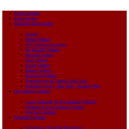
Sıcak Fırsatlar
Nem Alıcılar
Yağlar & Kimyasallar
Gresler
Motor Yağları
ATF Direksiyon Sıvısı
Isı Transfer Yağları
Hidrolik Yağlar
Dişli Yağları
Kızak Yağları
Bakım Yağları
Koruyucu Yağlar
Transmisyon & Traktör Arka Yağı
Soğutma Sıvısı – Bor Yağı – Kesme Yağı
Oto Bakım Ürünleri
Local Temizlik Ve Oto Bakım Ürünleri
Katkılar & Araç Bakım Ürünleri
Oto Kış Ürünleri
Temizlik Ürünleri
Endüstriyel Temizlik Maddeleri