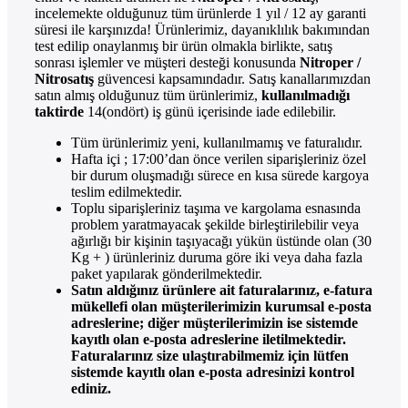
incelemekte olduğunuz tüm ürünlerde 1 yıl / 12 ay garanti
süresi ile karşınızda! Ürünlerimiz, dayanıklılık bakımından
test edilip onaylanmış bir ürün olmakla birlikte, satış
sonrası işlemler ve müşteri desteği konusunda
Nitroper /
Nitrosatış
güvencesi kapsamındadır. Satış kanallarımızdan
satın almış olduğunuz tüm ürünlerimiz,
kullanılmadığı
taktirde
14(ondört) iş günü içerisinde iade edilebilir.
Tüm ürünlerimiz yeni, kullanılmamış ve faturalıdır.
Hafta içi ; 17:00’dan önce verilen siparişleriniz özel
bir durum oluşmadığı sürece en kısa sürede kargoya
teslim edilmektedir.
Toplu siparişleriniz taşıma ve kargolama esnasında
problem yaratmayacak şekilde birleştirilebilir veya
ağırlığı bir kişinin taşıyacağı yükün üstünde olan (30
Kg + ) ürünleriniz duruma göre iki veya daha fazla
paket yapılarak gönderilmektedir.
Satın aldığınız ürünlere ait faturalarınız, e-fatura
mükellefi olan müşterilerimizin kurumsal e-posta
adreslerine; diğer müşterilerimizin ise sistemde
kayıtlı olan e-posta adreslerine iletilmektedir.
Faturalarınız size ulaştırabilmemiz için lütfen
sistemde kayıtlı olan e-posta adresinizi kontrol
ediniz.