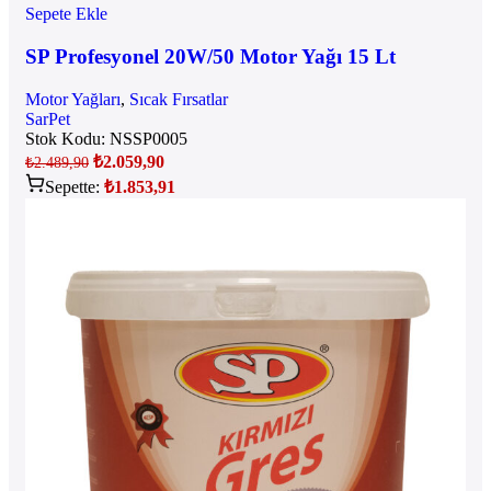
Sepete Ekle
SP Profesyonel 20W/50 Motor Yağı 15 Lt
Motor Yağları
,
Sıcak Fırsatlar
SarPet
Stok Kodu:
NSSP0005
₺
2.059,90
₺
2.489,90
Sepette:
₺
1.853,91