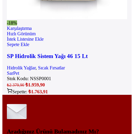
-18%
Karşılaştırma
Hızlı Görünüm
İstek Listesine Ekle
Sepete Ekle
SP Hidrolik Sistem Yağı 46 15 Lt
Hidrolik Yağlar
,
Sıcak Fırsatlar
SarPet
Stok Kodu:
NSSP0001
₺
1.959,90
₺
2.379,90
Sepette:
₺
1.763,91
Aradığınız Ürünü Bulamadınız Mı?