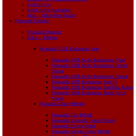
Kağıt Havlu
Kağıt Havlu Aparatları
Mop – Mikrofiber Bezler
Pnömatik Ürünler
Pnömatik Hortum
Rakor – Fittings
Pnömatik 316L Paslanmaz Seri
Pnömatik 316L Serisi Paslanmaz Nipel
Pnömatik 316L Serisi Paslanmaz Döner
Dirsek
Pnömatik 316L Serisi Paslanmaz Dirsek
Pnömatik 316L Paslanmaz Seri Te
Pnömatik 316L Paslanmaz Seri Düz Rakor
Pnömatik 316L Paslanmaz Perde Geçiş
Nipeli
Pnömatik Döner Dirsek
Pnömatik Dişi Dirsek
Pnömatik Somunlu Döner Dirsek
Pnömatik Dirsek Nipel
Pnömatik Metrik Döner Dirsek