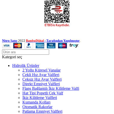
Nitro Satış
2022
- Tarafından Yapılmıştır
.
BambuDijital
Kategori seç
Hidrolik Ürünler
2 Yollu Küresel Vanalar
Çekli Hız Ayar Valfleri
Çeksiz Hız Ayar Valfleri
Direkt Emniyet Valfleri
Flanş Bağlantılı İkiz Kilitleme Valfi
Hat Tipi Popetli Çek Valf
İkiz Kilitleme Valfleri
Kumanda Kolları
Otomatik Rakorlar
Patlama Emniyet Valfleri