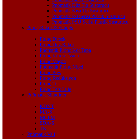
Pnömatik Düz Tip Susturucu
Pnömatik Kısa Tip Susturucu
Pnömatik Psl Serisi Plastik Susturucu
Pnömatik PSU Serisi Plastik Susturucu
Pirinç Rakor & Fittings
Pirinç Dirsek
Pirinç Düz Rakor
Pnömatik Pirinç Kör Tapa
Pirinç Küresel Vana
Pirinç Maşon
Pnömatik Pirinç Nipel
Pirinç Pres
Pirinç Redüksiyon
Pirinç Te
Pirinç Ters Lüle
Pnömatik Silindirler
KDNT
MA-S
MGPM
SDA-S
TN
Pnömatik Valf