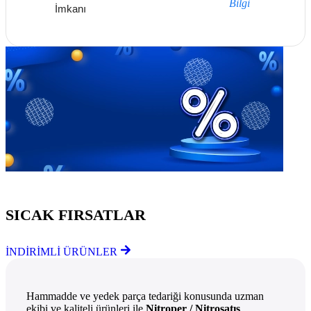
Bilgi
İmkanı
Göz Atmayı Unutmayın
SICAK FIRSATLAR
İNDİRİMLİ ÜRÜNLER
Hammadde ve yedek parça tedariği konusunda uzman
ekibi ve kaliteli ürünleri ile
Nitroper / Nitrosatış
,