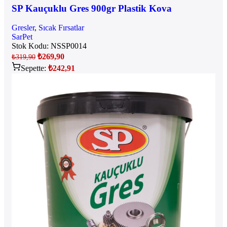
SP Kauçuklu Gres 900gr Plastik Kova
Gresler
,
Sıcak Fırsatlar
SarPet
Stok Kodu:
NSSP0014
₺
269,90
₺
319,90
Sepette:
₺
242,91