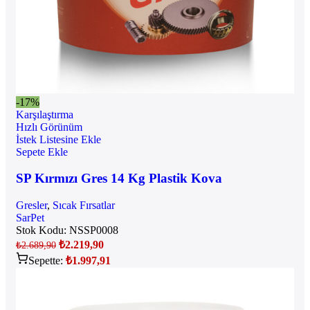
-17%
Karşılaştırma
Hızlı Görünüm
İstek Listesine Ekle
Sepete Ekle
SP Kırmızı Gres 14 Kg Plastik Kova
Gresler
,
Sıcak Fırsatlar
SarPet
Stok Kodu:
NSSP0008
₺
2.219,90
₺
2.689,90
Sepette:
₺
1.997,91