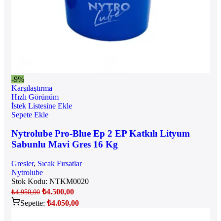
-9%
Karşılaştırma
Hızlı Görünüm
İstek Listesine Ekle
Sepete Ekle
Nytrolube Pro-Blue Ep 2 EP Katkılı Lityum
Sabunlu Mavi Gres 16 Kg
Gresler
,
Sıcak Fırsatlar
Nytrolube
Stok Kodu:
NTKM0020
₺
4.500,00
₺
4.950,00
Sepette:
₺
4.050,00