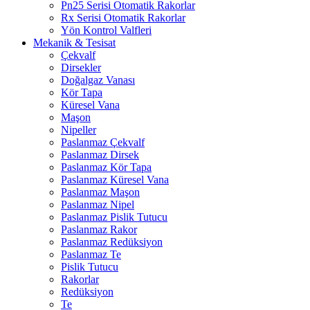
Pn25 Serisi Otomatik Rakorlar
Rx Serisi Otomatik Rakorlar
Yön Kontrol Valfleri
Mekanik & Tesisat
Çekvalf
Dirsekler
Doğalgaz Vanası
Kör Tapa
Küresel Vana
Maşon
Nipeller
Paslanmaz Çekvalf
Paslanmaz Dirsek
Paslanmaz Kör Tapa
Paslanmaz Küresel Vana
Paslanmaz Maşon
Paslanmaz Nipel
Paslanmaz Pislik Tutucu
Paslanmaz Rakor
Paslanmaz Redüksiyon
Paslanmaz Te
Pislik Tutucu
Rakorlar
Redüksiyon
Te