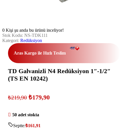
0
Kişi şu anda bu ürünü inceliyor!
Stok Kodu:
NS-TDK111
Kategori:
Redüksiyon
Aras Kargo ile Hızlı Teslim
TD Galvanizli N4 Redüksiyon 1″-1/2″
(TS EN 10242)
₺
179,90
₺
219,90
50 adet stokta
Septte:
₺
161,91