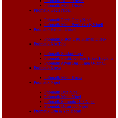
Pnömatik Döner Dirsek
Pnömatik Metal Dirsek
Pnömatik Geçiş Nipeli
Pnömatik Perde Geçiş Nipeli
Pnömatik Metal Perde Geçiş Nipeli
Pnömatik Kısmalı Dirsek
Pnömatik Piston Üstü Kısmalı Dirsek
Pnömatik Kör Tapa
Pnömatik Setskur Tapa
Pnömatik Plastik Körtapa Erkek Bağlantı
Pnömatik Alyan Başlı Tapa O-Ringli
Pnömatik Kruva
Pnömatik Metal Kruva
Pnömatik Nipel
Pnömatik Düz Nipel
Pnömatik Metal Nipel
Pnömatik Somunlu Düz Nipel
Pnömatik Düşürücü Nipel
Pnömatik Orta & Yan Bacak