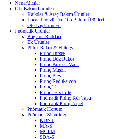
Nem Alıcılar
Oto Bakım Ürünleri
Katkılar & Araç Bakım Ürünleri
Local Temizlik Ve Oto Bakım Ürünleri
Oto Kış Ürünleri
Pnömatik Ürünler
Bağlantı Blokları
Ek Ürünler
Pirinç Rakor & Fittings
Pirinç Dirsek
Pirinç Düz Rakor
Pirinç Küresel Vana
Pirinç Maşon
Pirinç Pres
Pirinç Redüksiyon
Pirinç Te
Pirinç Ters Lüle
Pnömatik Pirinç Kör Tapa
Pnömatik Pirinç Nipel
Pnömatik Hortum
Pnömatik Silindirler
KDNT
MA-S
MGPM
SDA-S