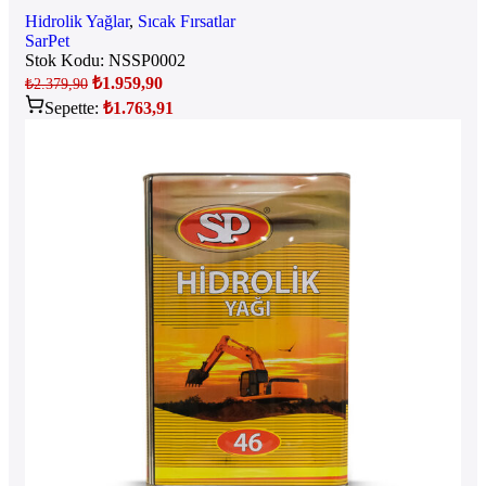
Hidrolik Yağlar
,
Sıcak Fırsatlar
SarPet
Stok Kodu:
NSSP0002
₺
1.959,90
₺
2.379,90
Sepette:
₺
1.763,91