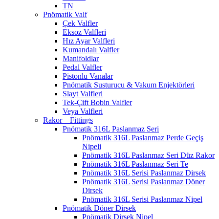
TN
Pnömatik Valf
Çek Valfler
Eksoz Valfleri
Hız Ayar Valfleri
Kumandalı Valfler
Manifoldlar
Pedal Valfler
Pistonlu Vanalar
Pnömatik Susturucu & Vakum Enjektörleri
Slayt Valfleri
Tek-Çift Bobin Valfler
Veya Valfleri
Rakor – Fittings
Pnömatik 316L Paslanmaz Seri
Pnömatik 316L Paslanmaz Perde Geçiş
Nipeli
Pnömatik 316L Paslanmaz Seri Düz Rakor
Pnömatik 316L Paslanmaz Seri Te
Pnömatik 316L Serisi Paslanmaz Dirsek
Pnömatik 316L Serisi Paslanmaz Döner
Dirsek
Pnömatik 316L Serisi Paslanmaz Nipel
Pnömatik Döner Dirsek
Pnömatik Dirsek Nipel