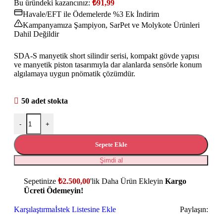
Bu üründeki kazancınız:
₺
91,99
Havale/EFT ile Ödemelerde %3 Ek İndirim
Kampanyamıza Şampiyon, SarPet ve Molykote Ürünleri
Dahil Değildir
SDA-S manyetik short silindir serisi, kompakt gövde yapısı
ve manyetik piston tasarımıyla dar alanlarda sensörle konum
algılamaya uygun pnömatik çözümdür.
50 adet stokta
-
+
Sepete Ekle
Şimdi al
Sepetinize
₺
2.500,00
'lik Daha Ürün Ekleyin
Kargo
Ücreti Ödemeyin!
Karşılaştırma
İstek Listesine Ekle
Paylaşın: