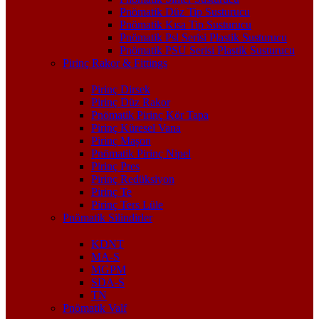
Pnömatik Düz Tip Susturucu
Pnömatik Kısa Tip Susturucu
Pnömatik Psl Serisi Plastik Susturucu
Pnömatik PSU Serisi Plastik Susturucu
Pirinç Rakor & Fittings
Pirinç Dirsek
Pirinç Düz Rakor
Pnömatik Pirinç Kör Tapa
Pirinç Küresel Vana
Pirinç Maşon
Pnömatik Pirinç Nipel
Pirinç Pres
Pirinç Redüksiyon
Pirinç Te
Pirinç Ters Lüle
Pnömatik Silindirler
KDNT
MA-S
MGPM
SDA-S
TN
Pnömatik Valf