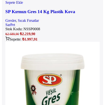
Sepete Ekle
SP Kırmızı Gres 14 Kg Plastik Kova
Gresler
,
Sıcak Fırsatlar
SarPet
Stok Kodu:
NSSP0008
₺
2.219,90
₺
2.689,90
Sepette:
₺
1.997,91