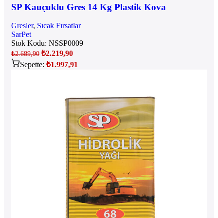
SP Kauçuklu Gres 14 Kg Plastik Kova
Gresler
,
Sıcak Fırsatlar
SarPet
Stok Kodu:
NSSP0009
₺
2.219,90
₺
2.689,90
Sepette:
₺
1.997,91