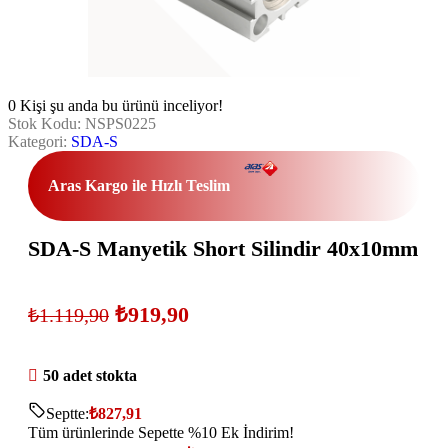
0
Kişi şu anda bu ürünü inceliyor!
Stok Kodu:
NSPS0225
Kategori:
SDA-S
Aras Kargo ile Hızlı Teslim
SDA-S Manyetik Short Silindir 40x10mm
₺
919,90
₺
1.119,90
50 adet stokta
Septte:
₺
827,91
Tüm ürünlerinde Sepette %10 Ek İndirim!