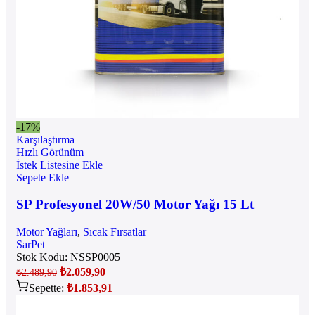
-17%
Karşılaştırma
Hızlı Görünüm
İstek Listesine Ekle
Sepete Ekle
SP Profesyonel 20W/50 Motor Yağı 15 Lt
Motor Yağları
,
Sıcak Fırsatlar
SarPet
Stok Kodu:
NSSP0005
₺
2.059,90
₺
2.489,90
Sepette:
₺
1.853,91