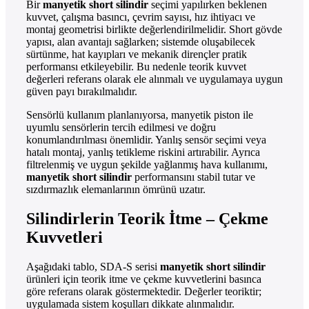
Bir
manyetik short silindir
seçimi yapılırken beklenen
kuvvet, çalışma basıncı, çevrim sayısı, hız ihtiyacı ve
montaj geometrisi birlikte değerlendirilmelidir. Short gövde
yapısı, alan avantajı sağlarken; sistemde oluşabilecek
sürtünme, hat kayıpları ve mekanik dirençler pratik
performansı etkileyebilir. Bu nedenle teorik kuvvet
değerleri referans olarak ele alınmalı ve uygulamaya uygun
güven payı bırakılmalıdır.
Sensörlü kullanım planlanıyorsa, manyetik piston ile
uyumlu sensörlerin tercih edilmesi ve doğru
konumlandırılması önemlidir. Yanlış sensör seçimi veya
hatalı montaj, yanlış tetikleme riskini artırabilir. Ayrıca
filtrelenmiş ve uygun şekilde yağlanmış hava kullanımı,
manyetik short silindir
performansını stabil tutar ve
sızdırmazlık elemanlarının ömrünü uzatır.
Silindirlerin Teorik İtme – Çekme
Kuvvetleri
Aşağıdaki tablo, SDA-S serisi
manyetik short silindir
ürünleri için teorik itme ve çekme kuvvetlerini basınca
göre referans olarak göstermektedir. Değerler teoriktir;
uygulamada sistem koşulları dikkate alınmalıdır.