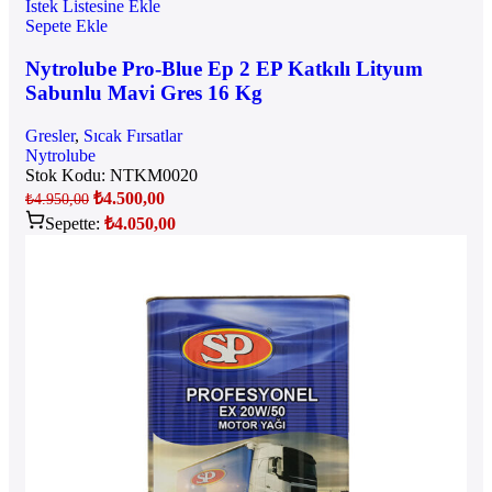
İstek Listesine Ekle
Sepete Ekle
Nytrolube Pro-Blue Ep 2 EP Katkılı Lityum
Sabunlu Mavi Gres 16 Kg
Gresler
,
Sıcak Fırsatlar
Nytrolube
Stok Kodu:
NTKM0020
₺
4.500,00
₺
4.950,00
Sepette:
₺
4.050,00