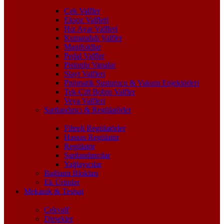
Çek Valfler
Eksoz Valfleri
Hız Ayar Valfleri
Kumandalı Valfler
Manifoldlar
Pedal Valfler
Pistonlu Vanalar
Slayt Valfleri
Pnömatik Susturucu & Vakum Enjektörleri
Tek-Çift Bobin Valfler
Veya Valfleri
Şartlandırıcı & Regülatörler
Filtreli Regülatörler
Hassas Regülatör
Regülatör
Şartlandırıcılar
Yağlayıcılar
Bağlantı Blokları
Ek Ürünler
Mekanik & Tesisat
Çekvalf
Dirsekler