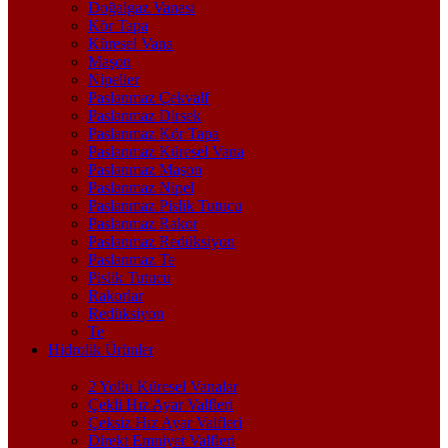
Doğalgaz Vanası
Kör Tapa
Küresel Vana
Maşon
Nipeller
Paslanmaz Çekvalf
Paslanmaz Dirsek
Paslanmaz Kör Tapa
Paslanmaz Küresel Vana
Paslanmaz Maşon
Paslanmaz Nipel
Paslanmaz Pislik Tutucu
Paslanmaz Rakor
Paslanmaz Redüksiyon
Paslanmaz Te
Pislik Tutucu
Rakorlar
Redüksiyon
Te
Hidrolik Ürünler
2 Yollu Küresel Vanalar
Çekli Hız Ayar Valfleri
Çeksiz Hız Ayar Valfleri
Direkt Emniyet Valfleri