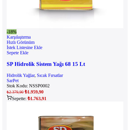
-18%
Karşılaştırma
Hızlı Görünüm
İstek Listesine Ekle
Sepete Ekle
SP Hidrolik Sistem Yağı 68 15 Lt
Hidrolik Yağlar
,
Sıcak Fırsatlar
SarPet
Stok Kodu:
NSSP0002
₺
1.959,90
₺
2.379,90
Sepette:
₺
1.763,91