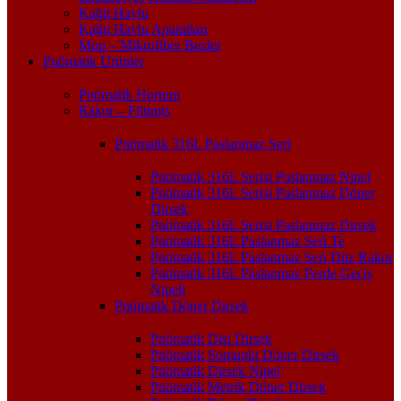
Kağıt Havlu
Kağıt Havlu Aparatları
Mop – Mikrofiber Bezler
Pnömatik Ürünler
Pnömatik Hortum
Rakor – Fittings
Pnömatik 316L Paslanmaz Seri
Pnömatik 316L Serisi Paslanmaz Nipel
Pnömatik 316L Serisi Paslanmaz Döner
Dirsek
Pnömatik 316L Serisi Paslanmaz Dirsek
Pnömatik 316L Paslanmaz Seri Te
Pnömatik 316L Paslanmaz Seri Düz Rakor
Pnömatik 316L Paslanmaz Perde Geçiş
Nipeli
Pnömatik Döner Dirsek
Pnömatik Dişi Dirsek
Pnömatik Somunlu Döner Dirsek
Pnömatik Dirsek Nipel
Pnömatik Metrik Döner Dirsek