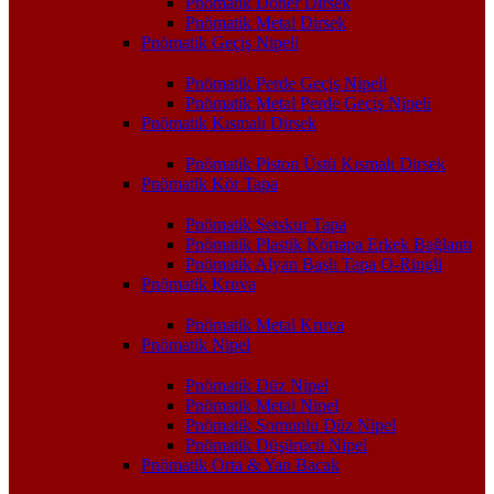
Pnömatik Döner Dirsek
Pnömatik Metal Dirsek
Pnömatik Geçiş Nipeli
Pnömatik Perde Geçiş Nipeli
Pnömatik Metal Perde Geçiş Nipeli
Pnömatik Kısmalı Dirsek
Pnömatik Piston Üstü Kısmalı Dirsek
Pnömatik Kör Tapa
Pnömatik Setskur Tapa
Pnömatik Plastik Körtapa Erkek Bağlantı
Pnömatik Alyan Başlı Tapa O-Ringli
Pnömatik Kruva
Pnömatik Metal Kruva
Pnömatik Nipel
Pnömatik Düz Nipel
Pnömatik Metal Nipel
Pnömatik Somunlu Düz Nipel
Pnömatik Düşürücü Nipel
Pnömatik Orta & Yan Bacak