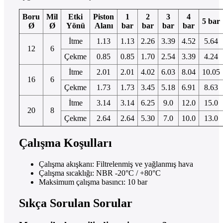
Boru
Mil
Etki
Piston
1
2
3
4
5 bar
Ø
Ø
Yönü
Alanı
bar
bar
bar
bar
İtme
1.13
1.13
2.26
3.39
4.52
5.64
12
6
Çekme
0.85
0.85
1.70
2.54
3.39
4.24
İtme
2.01
2.01
4.02
6.03
8.04
10.05
16
6
Çekme
1.73
1.73
3.45
5.18
6.91
8.63
İtme
3.14
3.14
6.25
9.0
12.0
15.0
20
8
Çekme
2.64
2.64
5.30
7.0
10.0
13.0
Çalışma Koşulları
Çalışma akışkanı: Filtrelenmiş ve yağlanmış hava
Çalışma sıcaklığı: NBR -20°C / +80°C
Maksimum çalışma basıncı: 10 bar
Sıkça Sorulan Sorular