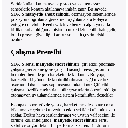
Seride kullanılan manyetik piston yapısı, temassız
sensörlerle konum algılamaya imkân tanır. Bu sayede
SDA-S
manyetik short silindir
, otomasyon sistemlerinde
pozisyon doğrulama gerektiren uygulamalara kolayca
entegre edilebilir. Reed switch ve benzeri algılayıcılarla
birlikte kullanıldığında piston hareketi izlenebilir hale gelir;
bu da proses güvenliğini artırır ve hatalı çevrim riskini
azaltır.
Çalışma Prensibi
SDA-S serisi
manyetik short silindir
, çift etkili pnömatik
çalışma prensibine göre çalışır. Basınçlı hava, pistonun
hem ileri hem de geri hareketinde kullanılır. Bu yapı,
hareketin iki yönde de kontrollü olmasını sağlar ve hız
ayarının daha hassas yapılmasına imkân tanır. Çift etkili
çalışma, özellikle tekrarlanabilir çevrimlerin önemli olduğu
otomasyon uygulamalarında sistem kararlılığını destekler.
Kompakt short gövde yapısı, hareket mesafesi sınırlı olsa
bile itme ve çekme kuvvetinin etkin şekilde kullanılmasını
sağlar. Doğru hava şartlandırması ve uygun valf seçimi ile
birlikte kullanıldığında,
manyetik short silindir
serisi
stabil ve öngörülebilir bir performans sunar. Bu durum,