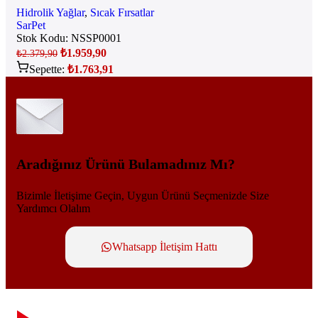
Hidrolik Yağlar
,
Sıcak Fırsatlar
SarPet
Stok Kodu:
NSSP0001
₺
1.959,90
₺
2.379,90
Sepette:
₺
1.763,91
Aradığınız Ürünü Bulamadınız Mı?
Bizimle İletişime Geçin, Uygun Ürünü Seçmenizde Size
Yardımcı Olalım
Whatsapp İletişim Hattı