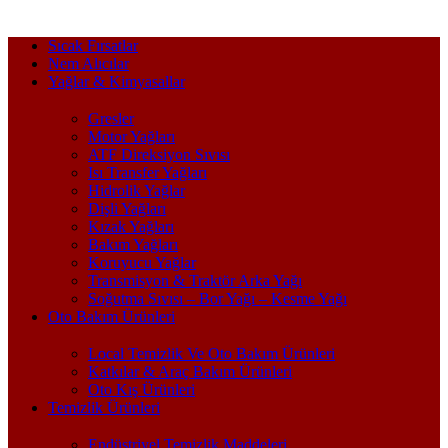
Sıcak Fırsatlar
Nem Alıcılar
Yağlar & Kimyasallar
Gresler
Motor Yağları
ATF Direksiyon Sıvısı
Isı Transfer Yağları
Hidrolik Yağlar
Dişli Yağları
Kızak Yağları
Bakım Yağları
Koruyucu Yağlar
Transmisyon & Traktör Arka Yağı
Soğutma Sıvısı – Bor Yağı – Kesme Yağı
Oto Bakım Ürünleri
Local Temizlik Ve Oto Bakım Ürünleri
Katkılar & Araç Bakım Ürünleri
Oto Kış Ürünleri
Temizlik Ürünleri
Endüstriyel Temizlik Maddeleri