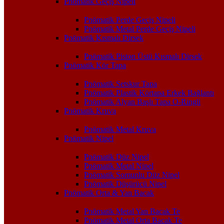
Pnömatik Geçiş Nipeli
Pnömatik Perde Geçiş Nipeli
Pnömatik Metal Perde Geçiş Nipeli
Pnömatik Kısmalı Dirsek
Pnömatik Piston Üstü Kısmalı Dirsek
Pnömatik Kör Tapa
Pnömatik Setskur Tapa
Pnömatik Plastik Körtapa Erkek Bağlantı
Pnömatik Alyan Başlı Tapa O-Ringli
Pnömatik Kruva
Pnömatik Metal Kruva
Pnömatik Nipel
Pnömatik Düz Nipel
Pnömatik Metal Nipel
Pnömatik Somunlu Düz Nipel
Pnömatik Düşürücü Nipel
Pnömatik Orta & Yan Bacak
Pnömatik Metal Yan Bacak Te
Pnömatik Metal Orta Bacak Te