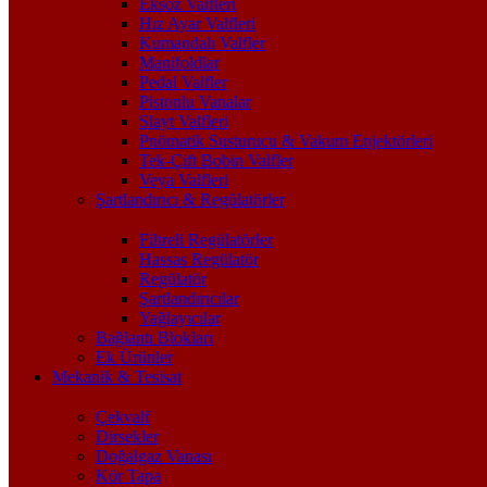
Eksoz Valfleri
Hız Ayar Valfleri
Kumandalı Valfler
Manifoldlar
Pedal Valfler
Pistonlu Vanalar
Slayt Valfleri
Pnömatik Susturucu & Vakum Enjektörleri
Tek-Çift Bobin Valfler
Veya Valfleri
Şartlandırıcı & Regülatörler
Filtreli Regülatörler
Hassas Regülatör
Regülatör
Şartlandırıcılar
Yağlayıcılar
Bağlantı Blokları
Ek Ürünler
Mekanik & Tesisat
Çekvalf
Dirsekler
Doğalgaz Vanası
Kör Tapa