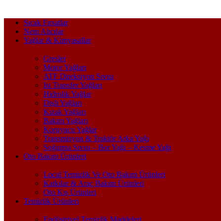
Sıcak Fırsatlar
Nem Alıcılar
Yağlar & Kimyasallar
Gresler
Motor Yağları
ATF Direksiyon Sıvısı
Isı Transfer Yağları
Hidrolik Yağlar
Dişli Yağları
Kızak Yağları
Bakım Yağları
Koruyucu Yağlar
Transmisyon & Traktör Arka Yağı
Soğutma Sıvısı – Bor Yağı – Kesme Yağı
Oto Bakım Ürünleri
Local Temizlik Ve Oto Bakım Ürünleri
Katkılar & Araç Bakım Ürünleri
Oto Kış Ürünleri
Temizlik Ürünleri
Endüstriyel Temizlik Maddeleri