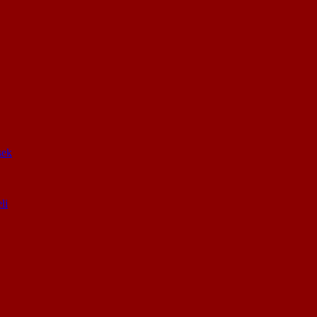
sek
li