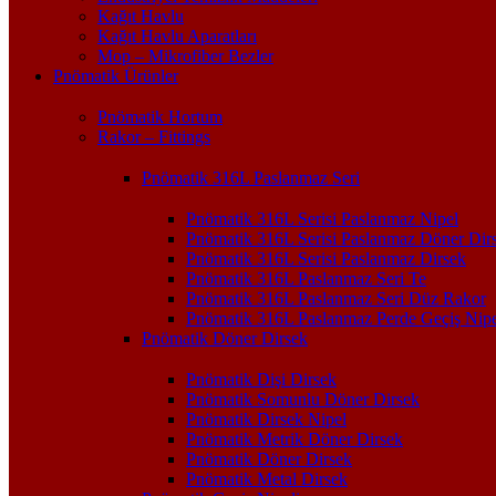
Kağıt Havlu
Kağıt Havlu Aparatları
Mop – Mikrofiber Bezler
Pnömatik Ürünler
Pnömatik Hortum
Rakor – Fittings
Pnömatik 316L Paslanmaz Seri
Pnömatik 316L Serisi Paslanmaz Nipel
Pnömatik 316L Serisi Paslanmaz Döner Dir
Pnömatik 316L Serisi Paslanmaz Dirsek
Pnömatik 316L Paslanmaz Seri Te
Pnömatik 316L Paslanmaz Seri Düz Rakor
Pnömatik 316L Paslanmaz Perde Geçiş Nipe
Pnömatik Döner Dirsek
Pnömatik Dişi Dirsek
Pnömatik Somunlu Döner Dirsek
Pnömatik Dirsek Nipel
Pnömatik Metrik Döner Dirsek
Pnömatik Döner Dirsek
Pnömatik Metal Dirsek