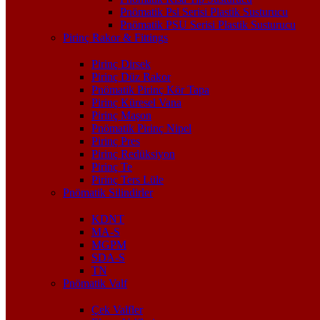
Pnömatik Psl Serisi Plastik Susturucu
Pnömatik PSU Serisi Plastik Susturucu
Pirinç Rakor & Fittings
Pirinç Dirsek
Pirinç Düz Rakor
Pnömatik Pirinç Kör Tapa
Pirinç Küresel Vana
Pirinç Maşon
Pnömatik Pirinç Nipel
Pirinç Pres
Pirinç Redüksiyon
Pirinç Te
Pirinç Ters Lüle
Pnömatik Silindirler
KDNT
MA-S
MGPM
SDA-S
TN
Pnömatik Valf
Çek Valfler