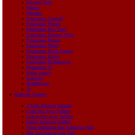
Küresel Vana
Maşon
Nipeller
Paslanmaz Çekvalf
Paslanmaz Dirsek
Paslanmaz Kör Tapa
Paslanmaz Küresel Vana
Paslanmaz Maşon
Paslanmaz Nipel
Paslanmaz Pislik Tutucu
Paslanmaz Rakor
Paslanmaz Redüksiyon
Paslanmaz Te
Pislik Tutucu
Rakorlar
Redüksiyon
Te
Hidrolik Ürünler
2 Yollu Küresel Vanalar
Çekli Hız Ayar Valfleri
Çeksiz Hız Ayar Valfleri
Direkt Emniyet Valfleri
Flanş Bağlantılı İkiz Kilitleme Valfi
Hat Tipi Popetli Çek Valf