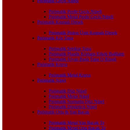
Pnömatik Geçiş Nipeli
Pnömatik Perde Geçiş Nipeli
Pnömatik Metal Perde Geçiş Nipeli
Pnömatik Kısmalı Dirsek
Pnömatik Piston Üstü Kısmalı Dirsek
Pnömatik Kör Tapa
Pnömatik Setskur Tapa
Pnömatik Plastik Körtapa Erkek Bağlantı
Pnömatik Alyan Başlı Tapa O-Ringli
Pnömatik Kruva
Pnömatik Metal Kruva
Pnömatik Nipel
Pnömatik Düz Nipel
Pnömatik Metal Nipel
Pnömatik Somunlu Düz Nipel
Pnömatik Düşürücü Nipel
Pnömatik Orta & Yan Bacak
Pnömatik Metal Yan Bacak Te
Pnömatik Metal Orta Bacak Te