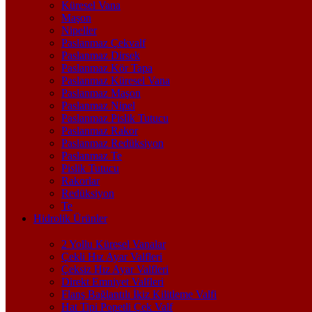
Küresel Vana
Maşon
Nipeller
Paslanmaz Çekvalf
Paslanmaz Dirsek
Paslanmaz Kör Tapa
Paslanmaz Küresel Vana
Paslanmaz Maşon
Paslanmaz Nipel
Paslanmaz Pislik Tutucu
Paslanmaz Rakor
Paslanmaz Redüksiyon
Paslanmaz Te
Pislik Tutucu
Rakorlar
Redüksiyon
Te
Hidrolik Ürünler
2 Yollu Küresel Vanalar
Çekli Hız Ayar Valfleri
Çeksiz Hız Ayar Valfleri
Direkt Emniyet Valfleri
Flanş Bağlantılı İkiz Kilitleme Valfi
Hat Tipi Popetli Çek Valf