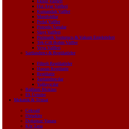
Eksoz Valfleri
Hız Ayar Valfleri
Kumandalı Valfler
Manifoldlar
Pedal Valfler
Pistonlu Vanalar
Slayt Valfleri
Pnömatik Susturucu & Vakum Enjektörleri
Tek-Çift Bobin Valfler
Veya Valfleri
Şartlandırıcı & Regülatörler
Filtreli Regülatörler
Hassas Regülatör
Regülatör
Şartlandırıcılar
Yağlayıcılar
Bağlantı Blokları
Ek Ürünler
Mekanik & Tesisat
Çekvalf
Dirsekler
Doğalgaz Vanası
Kör Tapa