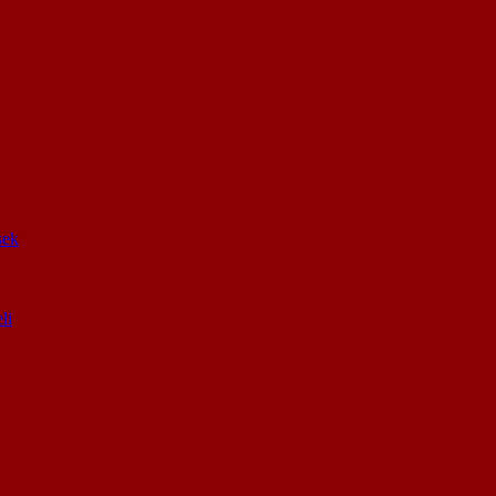
sek
li