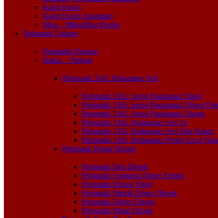
Kağıt Havlu
Kağıt Havlu Aparatları
Mop – Mikrofiber Bezler
Pnömatik Ürünler
Pnömatik Hortum
Rakor – Fittings
Pnömatik 316L Paslanmaz Seri
Pnömatik 316L Serisi Paslanmaz Nipel
Pnömatik 316L Serisi Paslanmaz Döner Dir
Pnömatik 316L Serisi Paslanmaz Dirsek
Pnömatik 316L Paslanmaz Seri Te
Pnömatik 316L Paslanmaz Seri Düz Rakor
Pnömatik 316L Paslanmaz Perde Geçiş Nipe
Pnömatik Döner Dirsek
Pnömatik Dişi Dirsek
Pnömatik Somunlu Döner Dirsek
Pnömatik Dirsek Nipel
Pnömatik Metrik Döner Dirsek
Pnömatik Döner Dirsek
Pnömatik Metal Dirsek