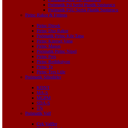
Pnömatik Psl Serisi Plastik Susturucu
Pnömatik PSU Serisi Plastik Susturucu
Pirinç Rakor & Fittings
Pirinç Dirsek
Pirinç Düz Rakor
Pnömatik Pirinç Kör Tapa
Pirinç Küresel Vana
Pirinç Maşon
Pnömatik Pirinç Nipel
Pirinç Pres
Pirinç Redüksiyon
Pirinç Te
Pirinç Ters Lüle
Pnömatik Silindirler
KDNT
MA-S
MGPM
SDA-S
TN
Pnömatik Valf
Çek Valfler