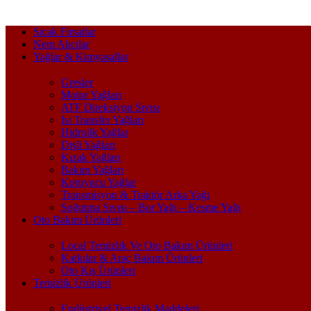
Sıcak Fırsatlar
Nem Alıcılar
Yağlar & Kimyasallar
Gresler
Motor Yağları
ATF Direksiyon Sıvısı
Isı Transfer Yağları
Hidrolik Yağlar
Dişli Yağları
Kızak Yağları
Bakım Yağları
Koruyucu Yağlar
Transmisyon & Traktör Arka Yağı
Soğutma Sıvısı – Bor Yağı – Kesme Yağı
Oto Bakım Ürünleri
Local Temizlik Ve Oto Bakım Ürünleri
Katkılar & Araç Bakım Ürünleri
Oto Kış Ürünleri
Temizlik Ürünleri
Endüstriyel Temizlik Maddeleri