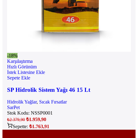
-18%
Karşılaştırma
Hızlı Görünüm
İstek Listesine Ekle
Sepete Ekle
SP Hidrolik Sistem Yağı 46 15 Lt
Hidrolik Yağlar
,
Sıcak Fırsatlar
SarPet
Stok Kodu:
NSSP0001
₺
1.959,90
₺
2.379,90
Sepette:
₺
1.763,91