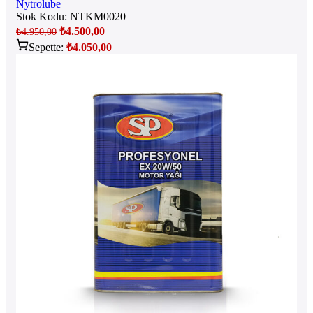
Nytrolube
Stok Kodu:
NTKM0020
₺
4.500,00
₺
4.950,00
Sepette:
₺
4.050,00