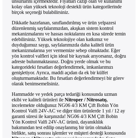
unsurlarını içermektedir. Fiyatları cazip olan ve kullanımı
kolay olan yüksek teknoloji destekli ürün kategorilerinde
birçok seçeneği bulabilirsiniz.
Dikkatle hazırlanan, sınıflandırılmış ve ürün yelpazesi
düzenlenmiş sayfalarımızdan, akışkan sistem kontrol
mekanizmalarını ve hassas noktalarını en kısa sürede temin
edebilirsiniz. Yüksek teknolojiye olan katkımız ve
duyduğumuz saygı, sayfalarımızda daha kaliteli ürün
mekanizmalarına yer vermemize sebep olmaktadır. Eğer
yön kontrol valfleri için ideal bir kaynak arıyorsanız, doğru
adreste bulunmaktasınız. Doğru yerde olmak ve bu
kategorideki fırsatları değerlendirmek, imkanlarımızı
genişletiyor. Ayrıca, maddi açıdan da ek bir külfet
oluşturmamaktadır. Bu fırsatları değerlendirmeyi bir görev
olarak benimsemelisiniz.
Hammadde ve yedek parça tedariği konusunda uzman
ekibi ve kaliteli ürünleri ile
Nitroper / Nitrosatış
,
incelemekte olduğunuz NG06 4/3 KM Çift Bobin Yön
Kontrol Valfi 24V-AC ve diğer tüm ürünlerde 1 yıl / 12 ay
garanti süresi ile karşınızda! NG06 4/3 KM Çift Bobin
Yön Kontrol Valfi 24V-AC ürünü, dayanıklılık
bakımından test edilip onaylanmış bir ürün olmakla
birlikte, satış sonrası işlemler ve müşteri desteği konusunda