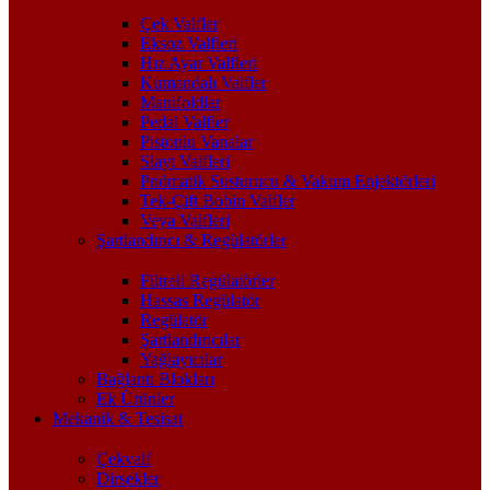
Çek Valfler
Eksoz Valfleri
Hız Ayar Valfleri
Kumandalı Valfler
Manifoldlar
Pedal Valfler
Pistonlu Vanalar
Slayt Valfleri
Pnömatik Susturucu & Vakum Enjektörleri
Tek-Çift Bobin Valfler
Veya Valfleri
Şartlandırıcı & Regülatörler
Filtreli Regülatörler
Hassas Regülatör
Regülatör
Şartlandırıcılar
Yağlayıcılar
Bağlantı Blokları
Ek Ürünler
Mekanik & Tesisat
Çekvalf
Dirsekler