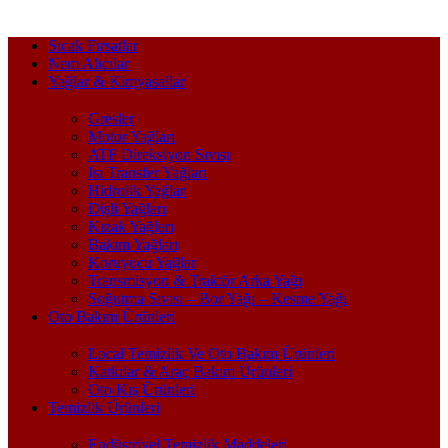
Sıcak Fırsatlar
Nem Alıcılar
Yağlar & Kimyasallar
Gresler
Motor Yağları
ATF Direksiyon Sıvısı
Isı Transfer Yağları
Hidrolik Yağlar
Dişli Yağları
Kızak Yağları
Bakım Yağları
Koruyucu Yağlar
Transmisyon & Traktör Arka Yağı
Soğutma Sıvısı – Bor Yağı – Kesme Yağı
Oto Bakım Ürünleri
Local Temizlik Ve Oto Bakım Ürünleri
Katkılar & Araç Bakım Ürünleri
Oto Kış Ürünleri
Temizlik Ürünleri
Endüstriyel Temizlik Maddeleri