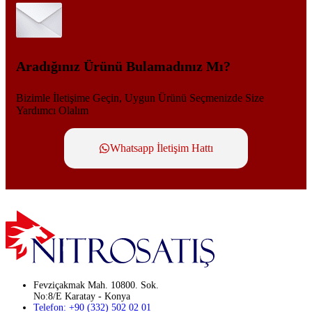
Aradığınız Ürünü Bulamadınız Mı?
Bizimle İletişime Geçin, Uygun Ürünü Seçmenizde Size
Yardımcı Olalım
Whatsapp İletişim Hattı
Fevziçakmak Mah. 10800. Sok.
No:8/E Karatay - Konya
Telefon: +90 (332) 502 02 01