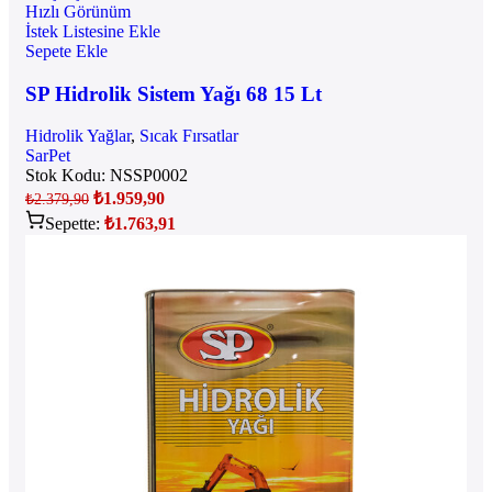
Hızlı Görünüm
İstek Listesine Ekle
Sepete Ekle
SP Hidrolik Sistem Yağı 68 15 Lt
Hidrolik Yağlar
,
Sıcak Fırsatlar
SarPet
Stok Kodu:
NSSP0002
₺
1.959,90
₺
2.379,90
Sepette:
₺
1.763,91