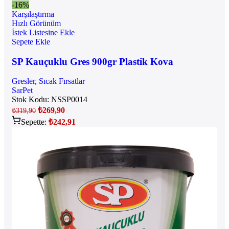
-16%
Karşılaştırma
Hızlı Görünüm
İstek Listesine Ekle
Sepete Ekle
SP Kauçuklu Gres 900gr Plastik Kova
Gresler
,
Sıcak Fırsatlar
SarPet
Stok Kodu:
NSSP0014
₺
269,90
₺
319,90
Sepette:
₺
242,91