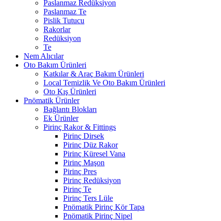
Paslanmaz Redüksiyon
Paslanmaz Te
Pislik Tutucu
Rakorlar
Redüksiyon
Te
Nem Alıcılar
Oto Bakım Ürünleri
Katkılar & Araç Bakım Ürünleri
Local Temizlik Ve Oto Bakım Ürünleri
Oto Kış Ürünleri
Pnömatik Ürünler
Bağlantı Blokları
Ek Ürünler
Pirinç Rakor & Fittings
Pirinç Dirsek
Pirinç Düz Rakor
Pirinç Küresel Vana
Pirinç Maşon
Pirinç Pres
Pirinç Redüksiyon
Pirinç Te
Pirinç Ters Lüle
Pnömatik Pirinç Kör Tapa
Pnömatik Pirinç Nipel