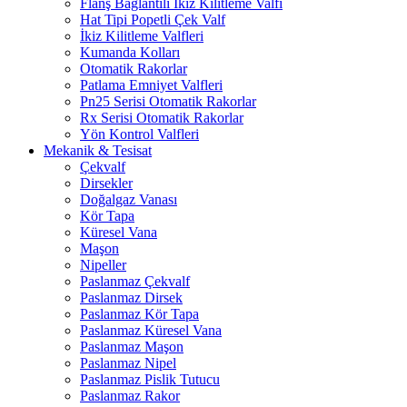
Flanş Bağlantılı İkiz Kilitleme Valfi
Hat Tipi Popetli Çek Valf
İkiz Kilitleme Valfleri
Kumanda Kolları
Otomatik Rakorlar
Patlama Emniyet Valfleri
Pn25 Serisi Otomatik Rakorlar
Rx Serisi Otomatik Rakorlar
Yön Kontrol Valfleri
Mekanik & Tesisat
Çekvalf
Dirsekler
Doğalgaz Vanası
Kör Tapa
Küresel Vana
Maşon
Nipeller
Paslanmaz Çekvalf
Paslanmaz Dirsek
Paslanmaz Kör Tapa
Paslanmaz Küresel Vana
Paslanmaz Maşon
Paslanmaz Nipel
Paslanmaz Pislik Tutucu
Paslanmaz Rakor