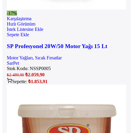
-17%
Karşılaştırma
Hızlı Görünüm
İstek Listesine Ekle
Sepete Ekle
SP Profesyonel 20W/50 Motor Yağı 15 Lt
Motor Yağları
,
Sıcak Fırsatlar
SarPet
Stok Kodu:
NSSP0005
₺
2.059,90
₺
2.489,90
Sepette:
₺
1.853,91