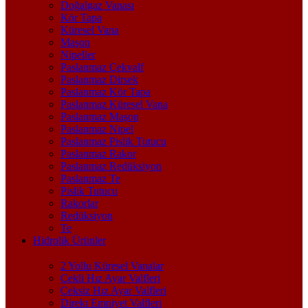
Doğalgaz Vanası
Kör Tapa
Küresel Vana
Maşon
Nipeller
Paslanmaz Çekvalf
Paslanmaz Dirsek
Paslanmaz Kör Tapa
Paslanmaz Küresel Vana
Paslanmaz Maşon
Paslanmaz Nipel
Paslanmaz Pislik Tutucu
Paslanmaz Rakor
Paslanmaz Redüksiyon
Paslanmaz Te
Pislik Tutucu
Rakorlar
Redüksiyon
Te
Hidrolik Ürünler
2 Yollu Küresel Vanalar
Çekli Hız Ayar Valfleri
Çeksiz Hız Ayar Valfleri
Direkt Emniyet Valfleri