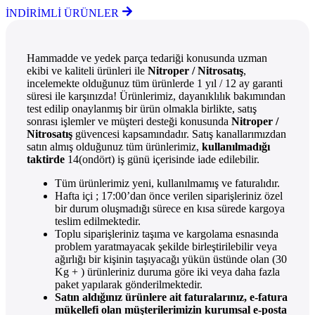
İNDİRİMLİ ÜRÜNLER
Hammadde ve yedek parça tedariği konusunda uzman
ekibi ve kaliteli ürünleri ile
Nitroper / Nitrosatış
,
incelemekte olduğunuz tüm ürünlerde 1 yıl / 12 ay garanti
süresi ile karşınızda! Ürünlerimiz, dayanıklılık bakımından
test edilip onaylanmış bir ürün olmakla birlikte, satış
sonrası işlemler ve müşteri desteği konusunda
Nitroper /
Nitrosatış
güvencesi kapsamındadır. Satış kanallarımızdan
satın almış olduğunuz tüm ürünlerimiz,
kullanılmadığı
taktirde
14(ondört) iş günü içerisinde iade edilebilir.
Tüm ürünlerimiz yeni, kullanılmamış ve faturalıdır.
Hafta içi ; 17:00’dan önce verilen siparişleriniz özel
bir durum oluşmadığı sürece en kısa sürede kargoya
teslim edilmektedir.
Toplu siparişleriniz taşıma ve kargolama esnasında
problem yaratmayacak şekilde birleştirilebilir veya
ağırlığı bir kişinin taşıyacağı yükün üstünde olan (30
Kg + ) ürünleriniz duruma göre iki veya daha fazla
paket yapılarak gönderilmektedir.
Satın aldığınız ürünlere ait faturalarınız, e-fatura
mükellefi olan müşterilerimizin kurumsal e-posta