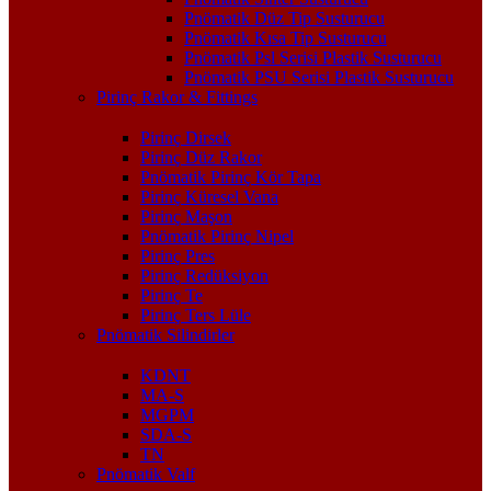
Pnömatik Düz Tip Susturucu
Pnömatik Kısa Tip Susturucu
Pnömatik Psl Serisi Plastik Susturucu
Pnömatik PSU Serisi Plastik Susturucu
Pirinç Rakor & Fittings
Pirinç Dirsek
Pirinç Düz Rakor
Pnömatik Pirinç Kör Tapa
Pirinç Küresel Vana
Pirinç Maşon
Pnömatik Pirinç Nipel
Pirinç Pres
Pirinç Redüksiyon
Pirinç Te
Pirinç Ters Lüle
Pnömatik Silindirler
KDNT
MA-S
MGPM
SDA-S
TN
Pnömatik Valf