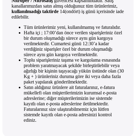
Nitroper / Nitrosatış
güvencesi kapsamındadır. Satış
kanallarımızdan satın almış olduğunuz tüm ürünlerimiz,
kullanılmadığı taktirde
14(ondört) iş günü içerisinde iade
edilebilir.
Tüm ürünlerimiz yeni, kullanılmamış ve faturalıdır.
Hafta içi ; 17:00’dan önce verilen siparişleriniz özel
bir durum oluşmadığı sürece aynı gün kargoya
verilmektedir. Cumartesi günü 12:30’a kadar
verdiğiniz siparişler özel bir durum oluşmadığı
sürece aynı gün kargoya verilmektedir.
Toplu siparişleriniz taşıma ve kargolama esnasında
problem yaratmayacak şekilde birleştirilebilir veya
ağırlığı bir kişinin taşıyacağı yükün üstünde olan (30
Kg + ) ürünleriniz duruma göre iki veya daha fazla
paket yapılarak gönderilmektedir.
Satın aldığınız ürünlere ait faturalarınız, e-fatura
mükellefi olan müşterilerimizin kurumsal e-posta
adreslerine; diğer müşterilerimizin ise sistemde
kayıtlı olan e-posta adreslerine iletilmektedir.
Faturalarınız size ulaştırabilmemiz için lütfen
sistemde kayıtlı olan e-posta adresinizi kontrol
ediniz.