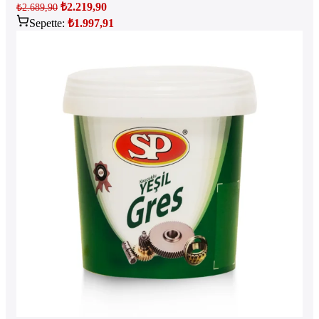
₺
2.219,90
₺
2.689,90
Sepette:
₺
1.997,91