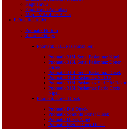
Kağıt Havlu
Kağıt Havlu Aparatları
Mop – Mikrofiber Bezler
Pnömatik Ürünler
Pnömatik Hortum
Rakor – Fittings
Pnömatik 316L Paslanmaz Seri
Pnömatik 316L Serisi Paslanmaz Nipel
Pnömatik 316L Serisi Paslanmaz Döner
Dirsek
Pnömatik 316L Serisi Paslanmaz Dirsek
Pnömatik 316L Paslanmaz Seri Te
Pnömatik 316L Paslanmaz Seri Düz Rakor
Pnömatik 316L Paslanmaz Perde Geçiş
Nipeli
Pnömatik Döner Dirsek
Pnömatik Dişi Dirsek
Pnömatik Somunlu Döner Dirsek
Pnömatik Dirsek Nipel
Pnömatik Metrik Döner Dirsek