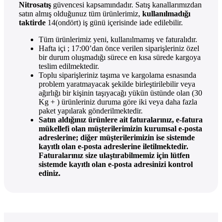
Nitrosatış
güvencesi kapsamındadır. Satış kanallarımızdan
satın almış olduğunuz tüm ürünlerimiz,
kullanılmadığı
taktirde
14(ondört) iş günü içerisinde iade edilebilir.
Tüm ürünlerimiz yeni, kullanılmamış ve faturalıdır.
Hafta içi ; 17:00’dan önce verilen siparişleriniz özel
bir durum oluşmadığı sürece en kısa sürede kargoya
teslim edilmektedir.
Toplu siparişleriniz taşıma ve kargolama esnasında
problem yaratmayacak şekilde birleştirilebilir veya
ağırlığı bir kişinin taşıyacağı yükün üstünde olan (30
Kg + ) ürünleriniz duruma göre iki veya daha fazla
paket yapılarak gönderilmektedir.
Satın aldığınız ürünlere ait faturalarınız, e-fatura
mükellefi olan müşterilerimizin kurumsal e-posta
adreslerine; diğer müşterilerimizin ise sistemde
kayıtlı olan e-posta adreslerine iletilmektedir.
Faturalarınız size ulaştırabilmemiz için lütfen
sistemde kayıtlı olan e-posta adresinizi kontrol
ediniz.