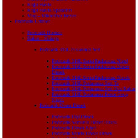
Kağıt Havlu
Kağıt Havlu Aparatları
Mop – Mikrofiber Bezler
Pnömatik Ürünler
Pnömatik Hortum
Rakor – Fittings
Pnömatik 316L Paslanmaz Seri
Pnömatik 316L Serisi Paslanmaz Nipel
Pnömatik 316L Serisi Paslanmaz Döner
Dirsek
Pnömatik 316L Serisi Paslanmaz Dirsek
Pnömatik 316L Paslanmaz Seri Te
Pnömatik 316L Paslanmaz Seri Düz Rakor
Pnömatik 316L Paslanmaz Perde Geçiş
Nipeli
Pnömatik Döner Dirsek
Pnömatik Dişi Dirsek
Pnömatik Somunlu Döner Dirsek
Pnömatik Dirsek Nipel
Pnömatik Metrik Döner Dirsek