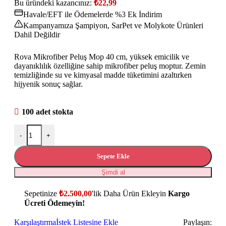
Bu üründeki kazancınız:
₺
22,99
Havale/EFT ile Ödemelerde %3 Ek İndirim
Kampanyamıza Şampiyon, SarPet ve Molykote Ürünleri
Dahil Değildir
Rova Mikrofiber Peluş Mop 40 cm, yüksek emicilik ve
dayanıklılık özelliğine sahip mikrofiber peluş moptur. Zemin
temizliğinde su ve kimyasal madde tüketimini azaltırken
hijyenik sonuç sağlar.
100 adet stokta
-
+
Sepete Ekle
Şimdi al
Sepetinize
₺
2.500,00
'lik Daha Ürün Ekleyin
Kargo
Ücreti Ödemeyin!
Karşılaştırma
İstek Listesine Ekle
Paylaşın: