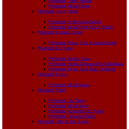
Pnömatik Döner Dirsek
Pnömatik Metal Dirsek
Pnömatik Geçiş Nipeli
Pnömatik Perde Geçiş Nipeli
Pnömatik Metal Perde Geçiş Nipeli
Pnömatik Kısmalı Dirsek
Pnömatik Piston Üstü Kısmalı Dirsek
Pnömatik Kör Tapa
Pnömatik Setskur Tapa
Pnömatik Plastik Körtapa Erkek Bağlantı
Pnömatik Alyan Başlı Tapa O-Ringli
Pnömatik Kruva
Pnömatik Metal Kruva
Pnömatik Nipel
Pnömatik Düz Nipel
Pnömatik Metal Nipel
Pnömatik Somunlu Düz Nipel
Pnömatik Düşürücü Nipel
Pnömatik Orta & Yan Bacak