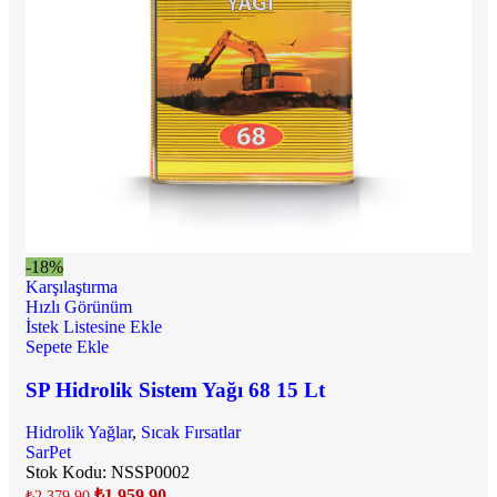
-18%
Karşılaştırma
Hızlı Görünüm
İstek Listesine Ekle
Sepete Ekle
SP Hidrolik Sistem Yağı 68 15 Lt
Hidrolik Yağlar
,
Sıcak Fırsatlar
SarPet
Stok Kodu:
NSSP0002
₺
1.959,90
₺
2.379,90