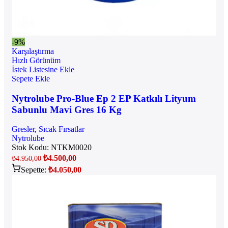
-9%
Karşılaştırma
Hızlı Görünüm
İstek Listesine Ekle
Sepete Ekle
Nytrolube Pro-Blue Ep 2 EP Katkılı Lityum
Sabunlu Mavi Gres 16 Kg
Gresler
,
Sıcak Fırsatlar
Nytrolube
Stok Kodu:
NTKM0020
₺
4.500,00
₺
4.950,00
Sepette:
₺
4.050,00