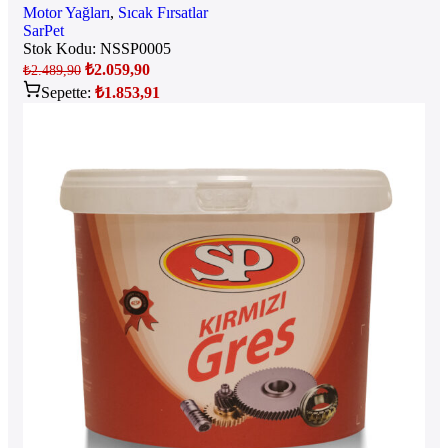
Motor Yağları
,
Sıcak Fırsatlar
SarPet
Stok Kodu:
NSSP0005
₺
2.059,90
₺
2.489,90
Sepette:
₺
1.853,91