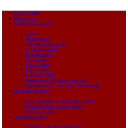
Sıcak Fırsatlar
Nem Alıcılar
Yağlar & Kimyasallar
Gresler
Motor Yağları
ATF Direksiyon Sıvısı
Isı Transfer Yağları
Hidrolik Yağlar
Dişli Yağları
Kızak Yağları
Bakım Yağları
Koruyucu Yağlar
Transmisyon & Traktör Arka Yağı
Soğutma Sıvısı – Bor Yağı – Kesme Yağı
Oto Bakım Ürünleri
Local Temizlik Ve Oto Bakım Ürünleri
Katkılar & Araç Bakım Ürünleri
Oto Kış Ürünleri
Temizlik Ürünleri
Endüstriyel Temizlik Maddeleri