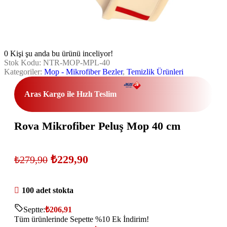
0
Kişi şu anda bu ürünü inceliyor!
Stok Kodu:
NTR-MOP-MPL-40
Kategoriler:
Mop - Mikrofiber Bezler
,
Temizlik Ürünleri
Aras Kargo ile Hızlı Teslim
Rova Mikrofiber Peluş Mop 40 cm
₺
229,90
₺
279,90
100 adet stokta
Septte:
₺
206,91
Tüm ürünlerinde Sepette %10 Ek İndirim!