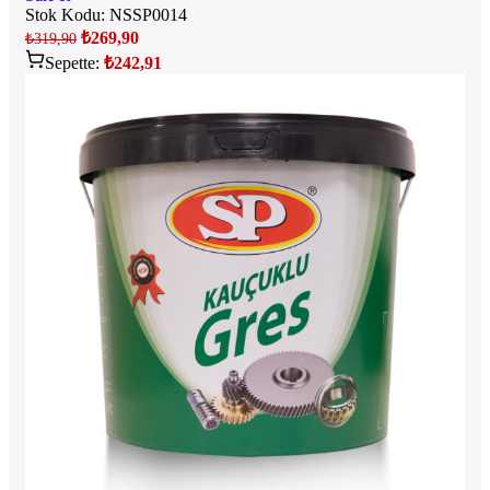
Stok Kodu:
NSSP0014
₺
269,90
₺
319,90
Sepette:
₺
242,91