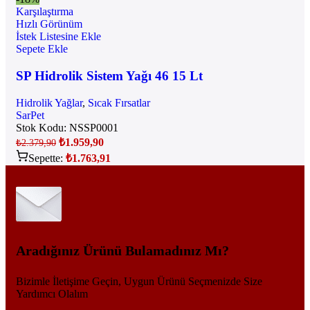
Karşılaştırma
Hızlı Görünüm
İstek Listesine Ekle
Sepete Ekle
SP Hidrolik Sistem Yağı 46 15 Lt
Hidrolik Yağlar
,
Sıcak Fırsatlar
SarPet
Stok Kodu:
NSSP0001
₺
1.959,90
₺
2.379,90
Sepette:
₺
1.763,91
Aradığınız Ürünü Bulamadınız Mı?
Bizimle İletişime Geçin, Uygun Ürünü Seçmenizde Size
Yardımcı Olalım