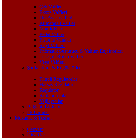
Çek Valfler
Eksoz Valfleri
Hız Ayar Valfleri
Kumandalı Valfler
Manifoldlar
Pedal Valfler
Pistonlu Vanalar
Slayt Valfleri
Pnömatik Susturucu & Vakum Enjektörleri
Tek-Çift Bobin Valfler
Veya Valfleri
Şartlandırıcı & Regülatörler
Filtreli Regülatörler
Hassas Regülatör
Regülatör
Şartlandırıcılar
Yağlayıcılar
Bağlantı Blokları
Ek Ürünler
Mekanik & Tesisat
Çekvalf
Dirsekler