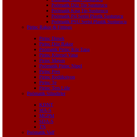
Pnömatik Düz Tip Susturucu
Pnömatik Kısa Tip Susturucu
Pnömatik Psl Serisi Plastik Susturucu
Pnömatik PSU Serisi Plastik Susturucu
Pirinç Rakor & Fittings
Pirinç Dirsek
Pirinç Düz Rakor
Pnömatik Pirinç Kör Tapa
Pirinç Küresel Vana
Pirinç Maşon
Pnömatik Pirinç Nipel
Pirinç Pres
Pirinç Redüksiyon
Pirinç Te
Pirinç Ters Lüle
Pnömatik Silindirler
KDNT
MA-S
MGPM
SDA-S
TN
Pnömatik Valf