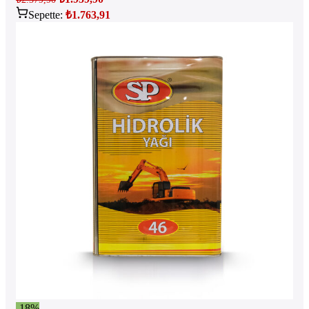
Sepette:
₺
1.763,91
-18%