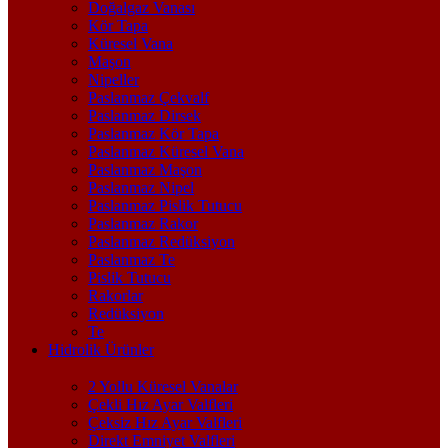
Doğalgaz Vanası
Kör Tapa
Küresel Vana
Maşon
Nipeller
Paslanmaz Çekvalf
Paslanmaz Dirsek
Paslanmaz Kör Tapa
Paslanmaz Küresel Vana
Paslanmaz Maşon
Paslanmaz Nipel
Paslanmaz Pislik Tutucu
Paslanmaz Rakor
Paslanmaz Redüksiyon
Paslanmaz Te
Pislik Tutucu
Rakorlar
Redüksiyon
Te
Hidrolik Ürünler
2 Yollu Küresel Vanalar
Çekli Hız Ayar Valfleri
Çeksiz Hız Ayar Valfleri
Direkt Emniyet Valfleri