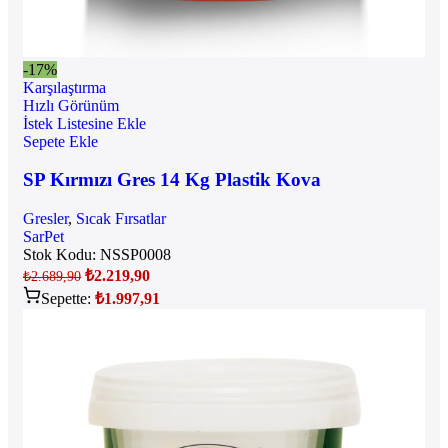
-17%
Karşılaştırma
Hızlı Görünüm
İstek Listesine Ekle
Sepete Ekle
SP Kırmızı Gres 14 Kg Plastik Kova
Gresler
,
Sıcak Fırsatlar
SarPet
Stok Kodu:
NSSP0008
₺
2.219,90
₺
2.689,90
Sepette:
₺
1.997,91