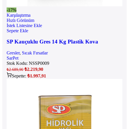
-17%
Karşılaştırma
Hızlı Görünüm
İstek Listesine Ekle
Sepete Ekle
SP Kauçuklu Gres 14 Kg Plastik Kova
Gresler
,
Sıcak Fırsatlar
SarPet
Stok Kodu:
NSSP0009
₺
2.219,90
₺
2.689,90
Sepette:
₺
1.997,91