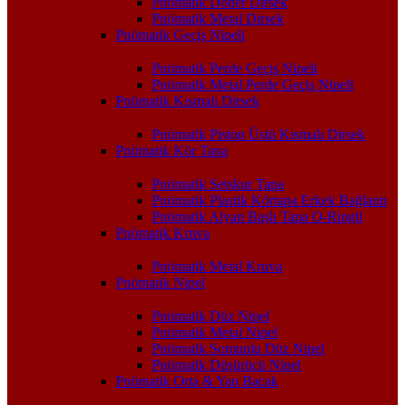
Pnömatik Döner Dirsek
Pnömatik Metal Dirsek
Pnömatik Geçiş Nipeli
Pnömatik Perde Geçiş Nipeli
Pnömatik Metal Perde Geçiş Nipeli
Pnömatik Kısmalı Dirsek
Pnömatik Piston Üstü Kısmalı Dirsek
Pnömatik Kör Tapa
Pnömatik Setskur Tapa
Pnömatik Plastik Körtapa Erkek Bağlantı
Pnömatik Alyan Başlı Tapa O-Ringli
Pnömatik Kruva
Pnömatik Metal Kruva
Pnömatik Nipel
Pnömatik Düz Nipel
Pnömatik Metal Nipel
Pnömatik Somunlu Düz Nipel
Pnömatik Düşürücü Nipel
Pnömatik Orta & Yan Bacak