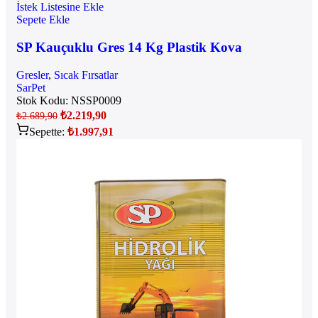
İstek Listesine Ekle
Sepete Ekle
SP Kauçuklu Gres 14 Kg Plastik Kova
Gresler
,
Sıcak Fırsatlar
SarPet
Stok Kodu:
NSSP0009
₺
2.219,90
₺
2.689,90
Sepette:
₺
1.997,91