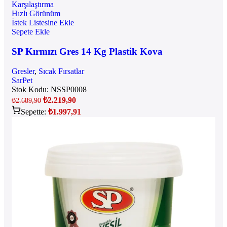
Karşılaştırma
Hızlı Görünüm
İstek Listesine Ekle
Sepete Ekle
SP Kırmızı Gres 14 Kg Plastik Kova
Gresler
,
Sıcak Fırsatlar
SarPet
Stok Kodu:
NSSP0008
₺
2.219,90
₺
2.689,90
Sepette:
₺
1.997,91