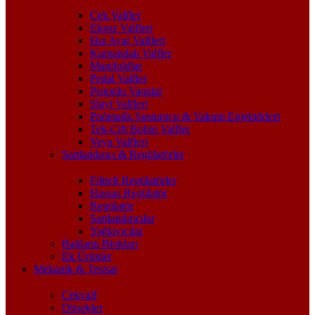
Çek Valfler
Eksoz Valfleri
Hız Ayar Valfleri
Kumandalı Valfler
Manifoldlar
Pedal Valfler
Pistonlu Vanalar
Slayt Valfleri
Pnömatik Susturucu & Vakum Enjektörleri
Tek-Çift Bobin Valfler
Veya Valfleri
Şartlandırıcı & Regülatörler
Filtreli Regülatörler
Hassas Regülatör
Regülatör
Şartlandırıcılar
Yağlayıcılar
Bağlantı Blokları
Ek Ürünler
Mekanik & Tesisat
Çekvalf
Dirsekler