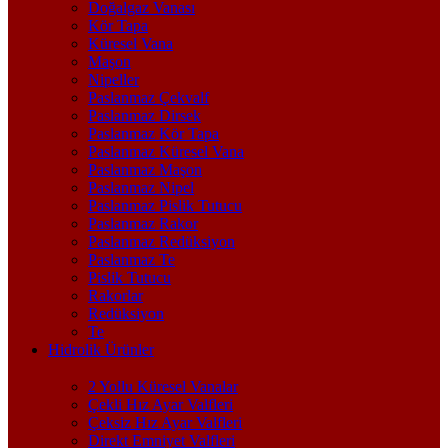
Doğalgaz Vanası
Kör Tapa
Küresel Vana
Maşon
Nipeller
Paslanmaz Çekvalf
Paslanmaz Dirsek
Paslanmaz Kör Tapa
Paslanmaz Küresel Vana
Paslanmaz Maşon
Paslanmaz Nipel
Paslanmaz Pislik Tutucu
Paslanmaz Rakor
Paslanmaz Redüksiyon
Paslanmaz Te
Pislik Tutucu
Rakorlar
Redüksiyon
Te
Hidrolik Ürünler
2 Yollu Küresel Vanalar
Çekli Hız Ayar Valfleri
Çeksiz Hız Ayar Valfleri
Direkt Emniyet Valfleri