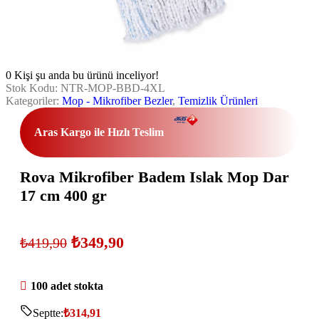
0
Kişi şu anda bu ürünü inceliyor!
Stok Kodu:
NTR-MOP-BBD-4XL
Kategoriler:
Mop - Mikrofiber Bezler
,
Temizlik Ürünleri
Aras Kargo ile Hızlı Teslim
Rova Mikrofiber Badem Islak Mop Dar
17 cm 400 gr
₺
349,90
₺
419,90
100 adet stokta
Septte:
₺
314,91