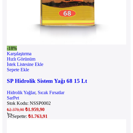
-18%
Karşılaştırma
Hızlı Görünüm
İstek Listesine Ekle
Sepete Ekle
SP Hidrolik Sistem Yağı 68 15 Lt
Hidrolik Yağlar
,
Sıcak Fırsatlar
SarPet
Stok Kodu:
NSSP0002
₺
1.959,90
₺
2.379,90
Sepette:
₺
1.763,91