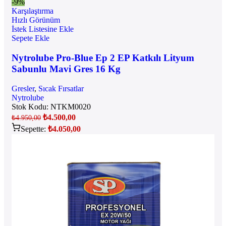
-9%
Karşılaştırma
Hızlı Görünüm
İstek Listesine Ekle
Sepete Ekle
Nytrolube Pro-Blue Ep 2 EP Katkılı Lityum
Sabunlu Mavi Gres 16 Kg
Gresler
,
Sıcak Fırsatlar
Nytrolube
Stok Kodu:
NTKM0020
₺
4.500,00
₺
4.950,00
Sepette:
₺
4.050,00