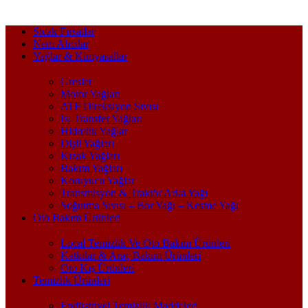
Sıcak Fırsatlar
Nem Alıcılar
Yağlar & Kimyasallar
Gresler
Motor Yağları
ATF Direksiyon Sıvısı
Isı Transfer Yağları
Hidrolik Yağlar
Dişli Yağları
Kızak Yağları
Bakım Yağları
Koruyucu Yağlar
Transmisyon & Traktör Arka Yağı
Soğutma Sıvısı – Bor Yağı – Kesme Yağı
Oto Bakım Ürünleri
Local Temizlik Ve Oto Bakım Ürünleri
Katkılar & Araç Bakım Ürünleri
Oto Kış Ürünleri
Temizlik Ürünleri
Endüstriyel Temizlik Maddeleri