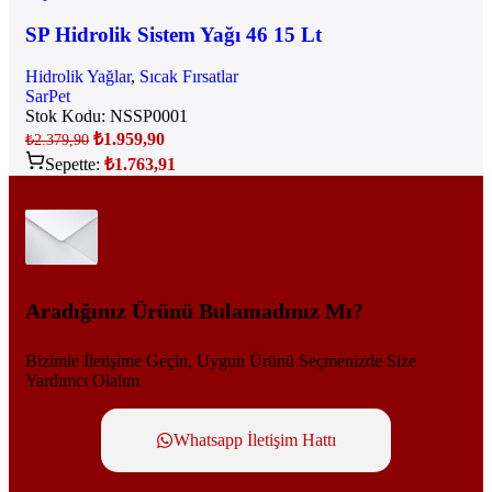
SP Hidrolik Sistem Yağı 46 15 Lt
Hidrolik Yağlar
,
Sıcak Fırsatlar
SarPet
Stok Kodu:
NSSP0001
₺
1.959,90
₺
2.379,90
Sepette:
₺
1.763,91
Aradığınız Ürünü Bulamadınız Mı?
Bizimle İletişime Geçin, Uygun Ürünü Seçmenizde Size
Yardımcı Olalım
Whatsapp İletişim Hattı