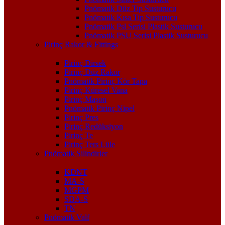
Pnömatik Düz Tip Susturucu
Pnömatik Kısa Tip Susturucu
Pnömatik Psl Serisi Plastik Susturucu
Pnömatik PSU Serisi Plastik Susturucu
Pirinç Rakor & Fittings
Pirinç Dirsek
Pirinç Düz Rakor
Pnömatik Pirinç Kör Tapa
Pirinç Küresel Vana
Pirinç Maşon
Pnömatik Pirinç Nipel
Pirinç Pres
Pirinç Redüksiyon
Pirinç Te
Pirinç Ters Lüle
Pnömatik Silindirler
KDNT
MA-S
MGPM
SDA-S
TN
Pnömatik Valf