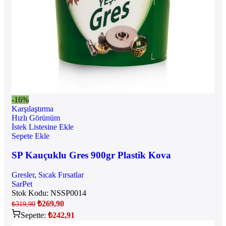
-16%
Karşılaştırma
Hızlı Görünüm
İstek Listesine Ekle
Sepete Ekle
SP Kauçuklu Gres 900gr Plastik Kova
Gresler
,
Sıcak Fırsatlar
SarPet
Stok Kodu:
NSSP0014
₺
269,90
₺
319,90
Sepette:
₺
242,91