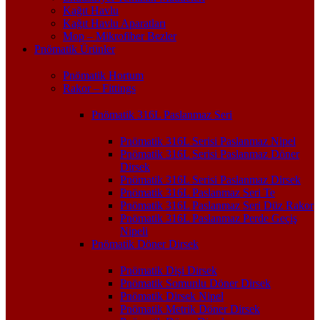
Kağıt Havlu
Kağıt Havlu Aparatları
Mop – Mikrofiber Bezler
Pnömatik Ürünler
Pnömatik Hortum
Rakor – Fittings
Pnömatik 316L Paslanmaz Seri
Pnömatik 316L Serisi Paslanmaz Nipel
Pnömatik 316L Serisi Paslanmaz Döner
Dirsek
Pnömatik 316L Serisi Paslanmaz Dirsek
Pnömatik 316L Paslanmaz Seri Te
Pnömatik 316L Paslanmaz Seri Düz Rakor
Pnömatik 316L Paslanmaz Perde Geçiş
Nipeli
Pnömatik Döner Dirsek
Pnömatik Dişi Dirsek
Pnömatik Somunlu Döner Dirsek
Pnömatik Dirsek Nipel
Pnömatik Metrik Döner Dirsek