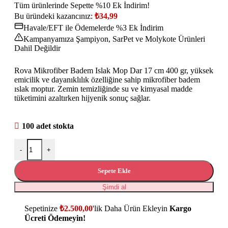
Tüm ürünlerinde Sepette %10 Ek İndirim!
Bu üründeki kazancınız:
₺
34,99
Havale/EFT ile Ödemelerde %3 Ek İndirim
Kampanyamıza Şampiyon, SarPet ve Molykote Ürünleri
Dahil Değildir
Rova Mikrofiber Badem Islak Mop Dar 17 cm 400 gr, yüksek
emicilik ve dayanıklılık özelliğine sahip mikrofiber badem
ıslak moptur. Zemin temizliğinde su ve kimyasal madde
tüketimini azaltırken hijyenik sonuç sağlar.
100 adet stokta
-
+
Sepete Ekle
Şimdi al
Sepetinize
₺
2.500,00
'lik Daha Ürün Ekleyin
Kargo
Ücreti Ödemeyin!