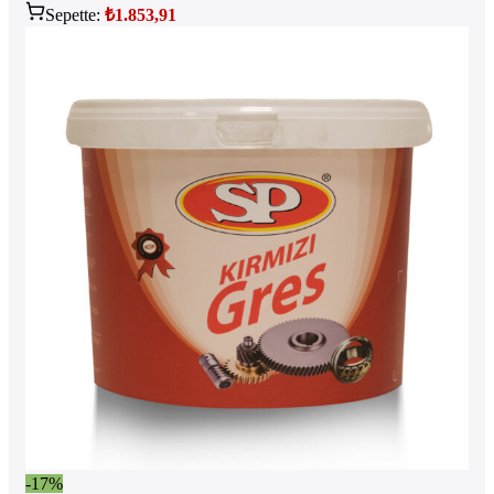
Sepette:
₺
1.853,91
-17%