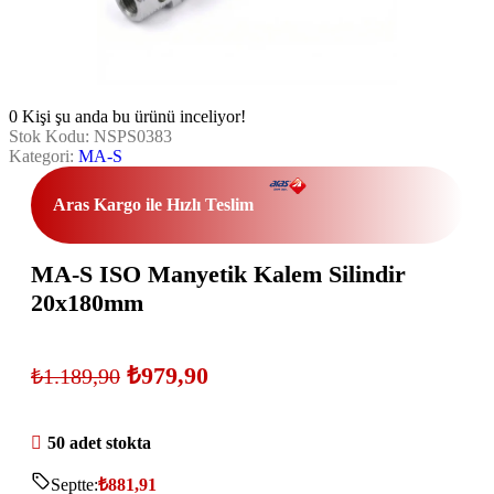
0
Kişi şu anda bu ürünü inceliyor!
Stok Kodu:
NSPS0383
Kategori:
MA-S
Aras Kargo ile Hızlı Teslim
MA-S ISO Manyetik Kalem Silindir
20x180mm
₺
979,90
₺
1.189,90
50 adet stokta
Septte:
₺
881,91