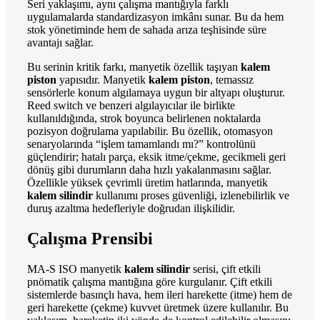
Seri yaklaşımı, aynı çalışma mantığıyla farklı
uygulamalarda standardizasyon imkânı sunar. Bu da hem
stok yönetiminde hem de sahada arıza teşhisinde süre
avantajı sağlar.
Bu serinin kritik farkı, manyetik özellik taşıyan
kalem
piston
yapısıdır. Manyetik
kalem piston
, temassız
sensörlerle konum algılamaya uygun bir altyapı oluşturur.
Reed switch ve benzeri algılayıcılar ile birlikte
kullanıldığında, strok boyunca belirlenen noktalarda
pozisyon doğrulama yapılabilir. Bu özellik, otomasyon
senaryolarında “işlem tamamlandı mı?” kontrolünü
güçlendirir; hatalı parça, eksik itme/çekme, gecikmeli geri
dönüş gibi durumların daha hızlı yakalanmasını sağlar.
Özellikle yüksek çevrimli üretim hatlarında, manyetik
kalem silindir
kullanımı proses güvenliği, izlenebilirlik ve
duruş azaltma hedefleriyle doğrudan ilişkilidir.
Çalışma Prensibi
MA-S ISO manyetik
kalem silindir
serisi, çift etkili
pnömatik çalışma mantığına göre kurgulanır. Çift etkili
sistemlerde basınçlı hava, hem ileri harekette (itme) hem de
geri harekette (çekme) kuvvet üretmek üzere kullanılır. Bu