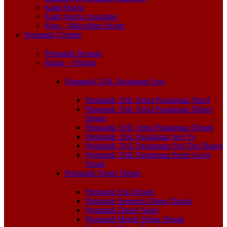
Kağıt Havlu
Kağıt Havlu Aparatları
Mop – Mikrofiber Bezler
Pnömatik Ürünler
Pnömatik Hortum
Rakor – Fittings
Pnömatik 316L Paslanmaz Seri
Pnömatik 316L Serisi Paslanmaz Nipel
Pnömatik 316L Serisi Paslanmaz Döner
Dirsek
Pnömatik 316L Serisi Paslanmaz Dirsek
Pnömatik 316L Paslanmaz Seri Te
Pnömatik 316L Paslanmaz Seri Düz Rakor
Pnömatik 316L Paslanmaz Perde Geçiş
Nipeli
Pnömatik Döner Dirsek
Pnömatik Dişi Dirsek
Pnömatik Somunlu Döner Dirsek
Pnömatik Dirsek Nipel
Pnömatik Metrik Döner Dirsek