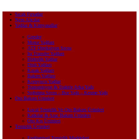
Sıcak Fırsatlar
Nem Alıcılar
Yağlar & Kimyasallar
Gresler
Motor Yağları
ATF Direksiyon Sıvısı
Isı Transfer Yağları
Hidrolik Yağlar
Dişli Yağları
Kızak Yağları
Bakım Yağları
Koruyucu Yağlar
Transmisyon & Traktör Arka Yağı
Soğutma Sıvısı – Bor Yağı – Kesme Yağı
Oto Bakım Ürünleri
Local Temizlik Ve Oto Bakım Ürünleri
Katkılar & Araç Bakım Ürünleri
Oto Kış Ürünleri
Temizlik Ürünleri
Endüstriyel Temizlik Maddeleri