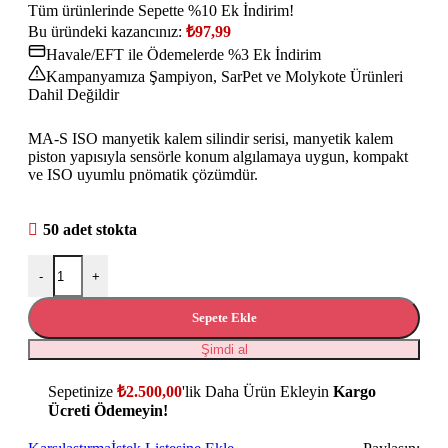
Tüm ürünlerinde Sepette %10 Ek İndirim!
Bu üründeki kazancınız:
₺
97,99
Havale/EFT ile Ödemelerde %3 Ek İndirim
Kampanyamıza Şampiyon, SarPet ve Molykote Ürünleri
Dahil Değildir
MA-S ISO manyetik kalem silindir serisi, manyetik kalem
piston yapısıyla sensörle konum algılamaya uygun, kompakt
ve ISO uyumlu pnömatik çözümdür.
50 adet stokta
-
+
Sepete Ekle
Şimdi al
Sepetinize
₺
2.500,00
'lik Daha Ürün Ekleyin
Kargo
Ücreti Ödemeyin!