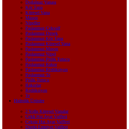
Doğalgaz Vanası
Kör Tapa
Küresel Vana
Maşon
Nipeller
Paslanmaz Çekvalf
Paslanmaz Dirsek
Paslanmaz Kör Tapa
Paslanmaz Küresel Vana
Paslanmaz Maşon
Paslanmaz Nipel
Paslanmaz Pislik Tutucu
Paslanmaz Rakor
Paslanmaz Redüksiyon
Paslanmaz Te
Pislik Tutucu
Rakorlar
Redüksiyon
Te
Hidrolik Ürünler
2 Yollu Küresel Vanalar
Çekli Hız Ayar Valfleri
Çeksiz Hız Ayar Valfleri
Direkt Emniyet Valfleri