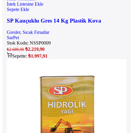
İstek Listesine Ekle
Sepete Ekle
SP Kauçuklu Gres 14 Kg Plastik Kova
Gresler
,
Sıcak Fırsatlar
SarPet
Stok Kodu:
NSSP0009
₺
2.219,90
₺
2.689,90
Sepette:
₺
1.997,91