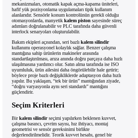
mekanizmaları, otomatik kapak açma-kapama üniteleri,
hafif yük pozisyonlama uygulamaları tipik kullanım
alanlarıdır. Sensörle konum kontrolünün gerekli olduğu
otomasyonlarda, manyetik
kalem piston
sayesinde süreç
adımları doğrulanabilir ve PLC tarafında daha güvenli
interlock senaryoları oluşturulabilir.
Bakım ekipleri açısından, seri bazlı
kalem silindir
kullanımı operasyonel kolaylık sağlar. Benzer çalışma
mantığına sahip ürünlerin makineler arasında
standartlaştırılması, arıza anında doğru parçaya daha hızlı
ulaşılmasına yardımcı olur. Satın alma tarafında ise ISO
uyumluluk, ürün ailesini daha öngörülebilir hale getirir;
böylece proje bazlı değişikliklerde adaptasyon daha hızlı
yapılır. Bu yaklaşım, “tek bir ürün” mantığından ziyade,
“doğru varyasyonla aynı seri standardı” mantığını
güçlendirir.
Seçim Kriterleri
Bir
kalem silindir
seçimi yapılırken beklenen kuvvet,
çalışma basıncı, çevrim sayısı, hız ihtiyacı, montaj
geometrisi ve sensör gereksinimi birlikte
değerlendirilmelidir. Teorik kuvvet hesabı, genel bir