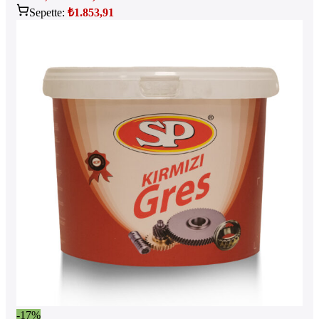
Sepette:
₺
1.853,91
-17%