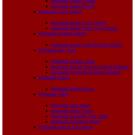
Pnömatik Döner Dirsek
Pnömatik Metal Dirsek
Pnömatik Geçiş Nipeli
Pnömatik Perde Geçiş Nipeli
Pnömatik Metal Perde Geçiş Nipeli
Pnömatik Kısmalı Dirsek
Pnömatik Piston Üstü Kısmalı Dirsek
Pnömatik Kör Tapa
Pnömatik Setskur Tapa
Pnömatik Plastik Körtapa Erkek Bağlantı
Pnömatik Alyan Başlı Tapa O-Ringli
Pnömatik Kruva
Pnömatik Metal Kruva
Pnömatik Nipel
Pnömatik Düz Nipel
Pnömatik Metal Nipel
Pnömatik Somunlu Düz Nipel
Pnömatik Düşürücü Nipel
Pnömatik Orta & Yan Bacak