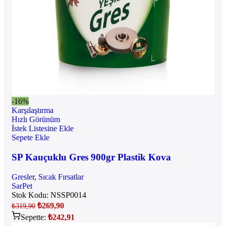
-16%
Karşılaştırma
Hızlı Görünüm
İstek Listesine Ekle
Sepete Ekle
SP Kauçuklu Gres 900gr Plastik Kova
Gresler
,
Sıcak Fırsatlar
SarPet
Stok Kodu:
NSSP0014
₺
269,90
₺
319,90
Sepette:
₺
242,91