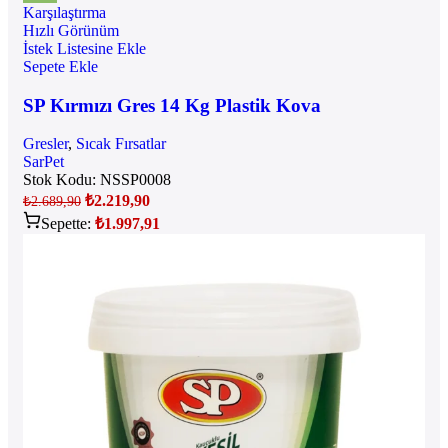
Karşılaştırma
Hızlı Görünüm
İstek Listesine Ekle
Sepete Ekle
SP Kırmızı Gres 14 Kg Plastik Kova
Gresler
,
Sıcak Fırsatlar
SarPet
Stok Kodu:
NSSP0008
₺
2.219,90
₺
2.689,90
Sepette:
₺
1.997,91