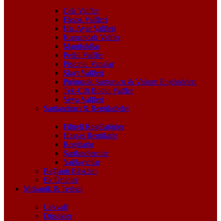
Çek Valfler
Eksoz Valfleri
Hız Ayar Valfleri
Kumandalı Valfler
Manifoldlar
Pedal Valfler
Pistonlu Vanalar
Slayt Valfleri
Pnömatik Susturucu & Vakum Enjektörleri
Tek-Çift Bobin Valfler
Veya Valfleri
Şartlandırıcı & Regülatörler
Filtreli Regülatörler
Hassas Regülatör
Regülatör
Şartlandırıcılar
Yağlayıcılar
Bağlantı Blokları
Ek Ürünler
Mekanik & Tesisat
Çekvalf
Dirsekler