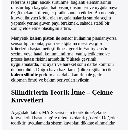
referans sağlar; ancak sürtünme, bağlantı elemanlarının
oluşturduğu kayıplar, hat basınç düşümleri ve uygulamaya
özgü mekanik dirençler pratik sonucu etkiler. Bu nedenle,
kuvvet ihtiyacı kritik olan uygulamalarda sınırda seçim
yapmak yerine güven payı bırakmak, sahada stabil bir
sonuç elde etme olasılığını artırır.
Manyetik
kalem piston
ile sensör kullanımı planlanıyorsa
sensör tipi, montaj yönü ve algılama mesafesi gibi
kriterlerin baştan netleştirilmesi gerekir. Yanlış sensör
seçimi veya hatalı konumlandırma, yanlış tetikleme ve
proses hatası riskini artırabilir. Yüksek çevrimli
uygulamalarda, hız ayarı ve hareket sonu darbe kontrolü
de önemlidir. Doğru hava hazırlama (filtre-regülatör) ile
kalem silindir
performansı daha kararlı hale gelir;
ekipman ömrü ve bakım periyotları iyileşir.
Silindirlerin Teorik İtme – Çekme
Kuvvetleri
Aşağıdaki tablo, MA-S serisi için teorik itme/çekme
kuvvetlerini basınca göre referans olarak gösterir. Değerler
teoriktir; uygulamada sistem kayıpları dikkate alınmalıdır.