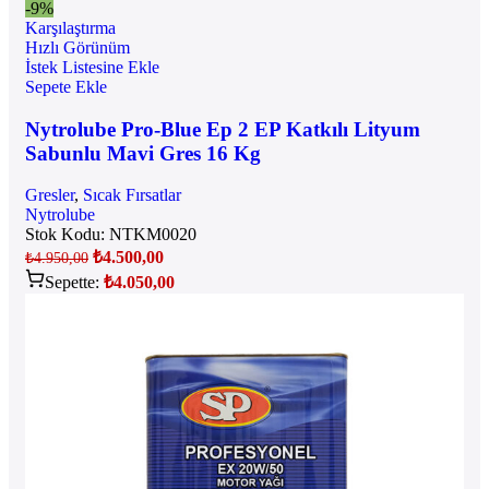
-9%
Karşılaştırma
Hızlı Görünüm
İstek Listesine Ekle
Sepete Ekle
Nytrolube Pro-Blue Ep 2 EP Katkılı Lityum
Sabunlu Mavi Gres 16 Kg
Gresler
,
Sıcak Fırsatlar
Nytrolube
Stok Kodu:
NTKM0020
₺
4.500,00
₺
4.950,00
Sepette:
₺
4.050,00