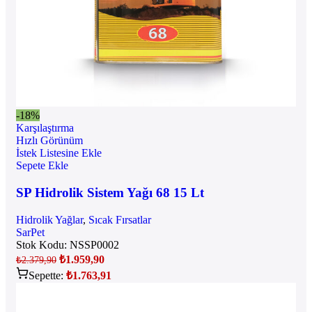
-18%
Karşılaştırma
Hızlı Görünüm
İstek Listesine Ekle
Sepete Ekle
SP Hidrolik Sistem Yağı 68 15 Lt
Hidrolik Yağlar
,
Sıcak Fırsatlar
SarPet
Stok Kodu:
NSSP0002
₺
1.959,90
₺
2.379,90
Sepette:
₺
1.763,91