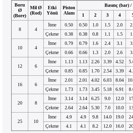
Boru
Basınç (bar) /
Mil Ø
Etki
Piston
Ø
(Rod)
Yönü
Alanı
1
2
3
4
(Bore)
İtme
0.50
0.50
1.0
1.5
2.0
2
8
4
Çekme
0.38
0.38
0.8
1.1
1.5
1
İtme
0.79
0.79
1.6
2.4
3.1
3
10
4
Çekme
0.66
0.66
1.3
2.0
2.6
3
İtme
1.13
1.13
2.26
3.39
4.52
5.
12
6
Çekme
0.85
0.85
1.70
2.54
3.39
4.
İtme
2.01
2.01
4.02
6.03
8.04
10
16
6
Çekme
1.73
1.73
3.45
5.18
6.91
8.
İtme
3.14
3.14
6.25
9.0
12.0
15
20
8
Çekme
2.64
2.64
5.30
7.0
10.0
13
İtme
4.9
4.9
9.8
14.0
19.0
24
25
10
Çekme
4.1
4.1
8.2
12.0
16.0
20