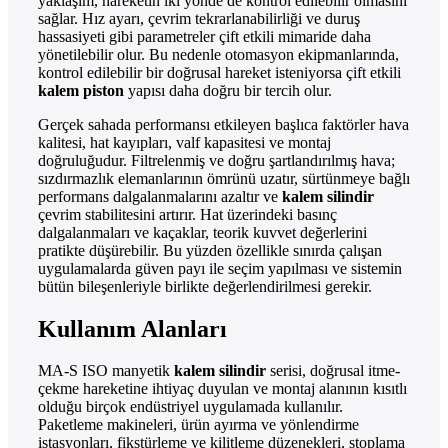
yaklaşım, hareketin iki yönde de kontrol edilebilir olmasını
sağlar. Hız ayarı, çevrim tekrarlanabilirliği ve duruş
hassasiyeti gibi parametreler çift etkili mimaride daha
yönetilebilir olur. Bu nedenle otomasyon ekipmanlarında,
kontrol edilebilir bir doğrusal hareket isteniyorsa çift etkili
kalem piston
yapısı daha doğru bir tercih olur.
Gerçek sahada performansı etkileyen başlıca faktörler hava
kalitesi, hat kayıpları, valf kapasitesi ve montaj
doğruluğudur. Filtrelenmiş ve doğru şartlandırılmış hava;
sızdırmazlık elemanlarının ömrünü uzatır, sürtünmeye bağlı
performans dalgalanmalarını azaltır ve
kalem silindir
çevrim stabilitesini artırır. Hat üzerindeki basınç
dalgalanmaları ve kaçaklar, teorik kuvvet değerlerini
pratikte düşürebilir. Bu yüzden özellikle sınırda çalışan
uygulamalarda güven payı ile seçim yapılması ve sistemin
bütün bileşenleriyle birlikte değerlendirilmesi gerekir.
Kullanım Alanları
MA-S ISO manyetik
kalem silindir
serisi, doğrusal itme-
çekme hareketine ihtiyaç duyulan ve montaj alanının kısıtlı
olduğu birçok endüstriyel uygulamada kullanılır.
Paketleme makineleri, ürün ayırma ve yönlendirme
istasyonları, fikstürleme ve kilitleme düzenekleri, stoplama