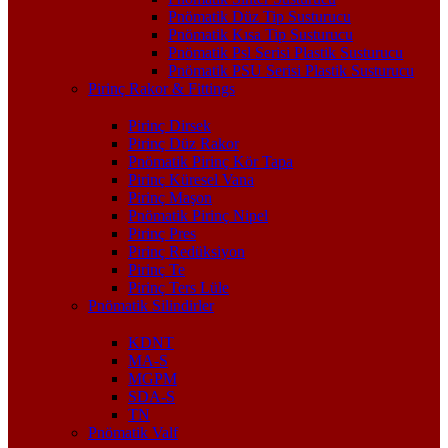
Pnömatik Düz Tip Susturucu
Pnömatik Kısa Tip Susturucu
Pnömatik Psl Serisi Plastik Susturucu
Pnömatik PSU Serisi Plastik Susturucu
Pirinç Rakor & Fittings
Pirinç Dirsek
Pirinç Düz Rakor
Pnömatik Pirinç Kör Tapa
Pirinç Küresel Vana
Pirinç Maşon
Pnömatik Pirinç Nipel
Pirinç Pres
Pirinç Redüksiyon
Pirinç Te
Pirinç Ters Lüle
Pnömatik Silindirler
KDNT
MA-S
MGPM
SDA-S
TN
Pnömatik Valf