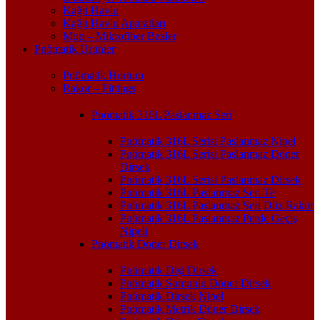
Kağıt Havlu
Kağıt Havlu Aparatları
Mop – Mikrofiber Bezler
Pnömatik Ürünler
Pnömatik Hortum
Rakor – Fittings
Pnömatik 316L Paslanmaz Seri
Pnömatik 316L Serisi Paslanmaz Nipel
Pnömatik 316L Serisi Paslanmaz Döner
Dirsek
Pnömatik 316L Serisi Paslanmaz Dirsek
Pnömatik 316L Paslanmaz Seri Te
Pnömatik 316L Paslanmaz Seri Düz Rakor
Pnömatik 316L Paslanmaz Perde Geçiş
Nipeli
Pnömatik Döner Dirsek
Pnömatik Dişi Dirsek
Pnömatik Somunlu Döner Dirsek
Pnömatik Dirsek Nipel
Pnömatik Metrik Döner Dirsek