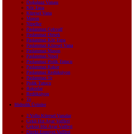
Doğalgaz Vanası
Kör Tapa
Küresel Vana
Maşon
Nipeller
Paslanmaz Çekvalf
Paslanmaz Dirsek
Paslanmaz Kör Tapa
Paslanmaz Küresel Vana
Paslanmaz Maşon
Paslanmaz Nipel
Paslanmaz Pislik Tutucu
Paslanmaz Rakor
Paslanmaz Redüksiyon
Paslanmaz Te
Pislik Tutucu
Rakorlar
Redüksiyon
Te
Hidrolik Ürünler
2 Yollu Küresel Vanalar
Çekli Hız Ayar Valfleri
Çeksiz Hız Ayar Valfleri
Direkt Emniyet Valfleri