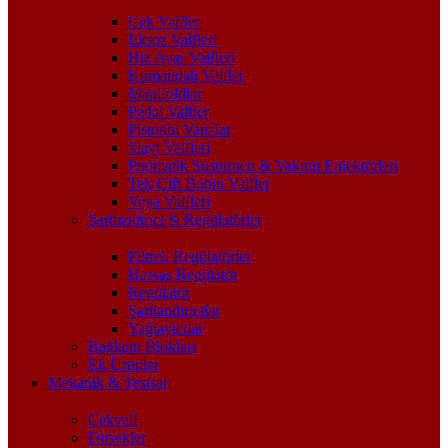
Çek Valfler
Eksoz Valfleri
Hız Ayar Valfleri
Kumandalı Valfler
Manifoldlar
Pedal Valfler
Pistonlu Vanalar
Slayt Valfleri
Pnömatik Susturucu & Vakum Enjektörleri
Tek-Çift Bobin Valfler
Veya Valfleri
Şartlandırıcı & Regülatörler
Filtreli Regülatörler
Hassas Regülatör
Regülatör
Şartlandırıcılar
Yağlayıcılar
Bağlantı Blokları
Ek Ürünler
Mekanik & Tesisat
Çekvalf
Dirsekler