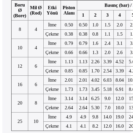
Boru
Basınç (bar) /
Mil Ø
Etki
Piston
Ø
(Rod)
Yönü
Alanı
1
2
3
4
(Bore)
İtme
0.50
0.50
1.0
1.5
2.0
2
8
4
Çekme
0.38
0.38
0.8
1.1
1.5
1
İtme
0.79
0.79
1.6
2.4
3.1
3
10
4
Çekme
0.66
0.66
1.3
2.0
2.6
3
İtme
1.13
1.13
2.26
3.39
4.52
5.
12
6
Çekme
0.85
0.85
1.70
2.54
3.39
4.
İtme
2.01
2.01
4.02
6.03
8.04
10
16
6
Çekme
1.73
1.73
3.45
5.18
6.91
8.
İtme
3.14
3.14
6.25
9.0
12.0
15
20
8
Çekme
2.64
2.64
5.30
7.0
10.0
13
İtme
4.9
4.9
9.8
14.0
19.0
24
25
10
Çekme
4.1
4.1
8.2
12.0
16.0
20