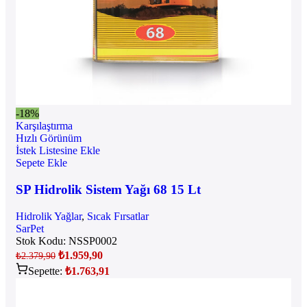
-18%
Karşılaştırma
Hızlı Görünüm
İstek Listesine Ekle
Sepete Ekle
SP Hidrolik Sistem Yağı 68 15 Lt
Hidrolik Yağlar
,
Sıcak Fırsatlar
SarPet
Stok Kodu:
NSSP0002
₺
1.959,90
₺
2.379,90
Sepette:
₺
1.763,91