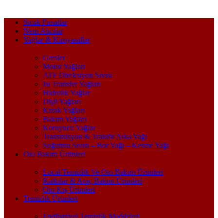
Sıcak Fırsatlar
Nem Alıcılar
Yağlar & Kimyasallar
Gresler
Motor Yağları
ATF Direksiyon Sıvısı
Isı Transfer Yağları
Hidrolik Yağlar
Dişli Yağları
Kızak Yağları
Bakım Yağları
Koruyucu Yağlar
Transmisyon & Traktör Arka Yağı
Soğutma Sıvısı – Bor Yağı – Kesme Yağı
Oto Bakım Ürünleri
Local Temizlik Ve Oto Bakım Ürünleri
Katkılar & Araç Bakım Ürünleri
Oto Kış Ürünleri
Temizlik Ürünleri
Endüstriyel Temizlik Maddeleri