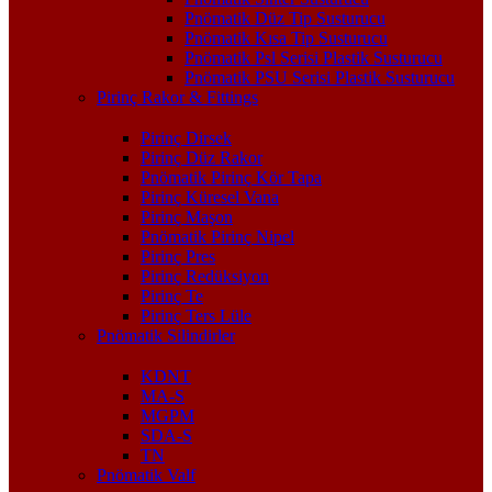
Pnömatik Düz Tip Susturucu
Pnömatik Kısa Tip Susturucu
Pnömatik Psl Serisi Plastik Susturucu
Pnömatik PSU Serisi Plastik Susturucu
Pirinç Rakor & Fittings
Pirinç Dirsek
Pirinç Düz Rakor
Pnömatik Pirinç Kör Tapa
Pirinç Küresel Vana
Pirinç Maşon
Pnömatik Pirinç Nipel
Pirinç Pres
Pirinç Redüksiyon
Pirinç Te
Pirinç Ters Lüle
Pnömatik Silindirler
KDNT
MA-S
MGPM
SDA-S
TN
Pnömatik Valf