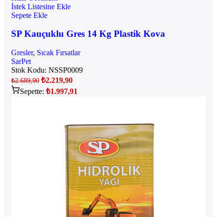
İstek Listesine Ekle
Sepete Ekle
SP Kauçuklu Gres 14 Kg Plastik Kova
Gresler
,
Sıcak Fırsatlar
SarPet
Stok Kodu:
NSSP0009
₺
2.219,90
₺
2.689,90
Sepette:
₺
1.997,91