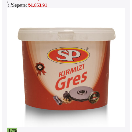
Sepette:
₺
1.853,91
-17%