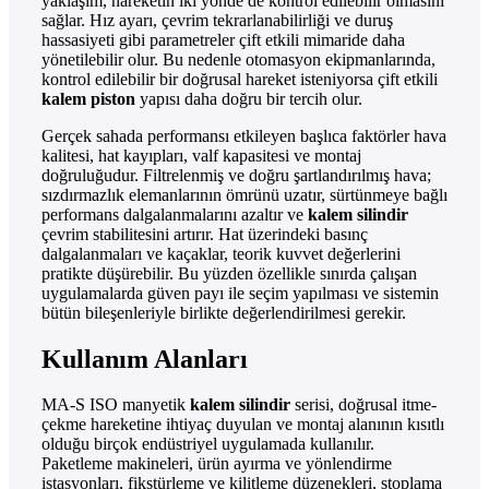
yaklaşım, hareketin iki yönde de kontrol edilebilir olmasını
sağlar. Hız ayarı, çevrim tekrarlanabilirliği ve duruş
hassasiyeti gibi parametreler çift etkili mimaride daha
yönetilebilir olur. Bu nedenle otomasyon ekipmanlarında,
kontrol edilebilir bir doğrusal hareket isteniyorsa çift etkili
kalem piston
yapısı daha doğru bir tercih olur.
Gerçek sahada performansı etkileyen başlıca faktörler hava
kalitesi, hat kayıpları, valf kapasitesi ve montaj
doğruluğudur. Filtrelenmiş ve doğru şartlandırılmış hava;
sızdırmazlık elemanlarının ömrünü uzatır, sürtünmeye bağlı
performans dalgalanmalarını azaltır ve
kalem silindir
çevrim stabilitesini artırır. Hat üzerindeki basınç
dalgalanmaları ve kaçaklar, teorik kuvvet değerlerini
pratikte düşürebilir. Bu yüzden özellikle sınırda çalışan
uygulamalarda güven payı ile seçim yapılması ve sistemin
bütün bileşenleriyle birlikte değerlendirilmesi gerekir.
Kullanım Alanları
MA-S ISO manyetik
kalem silindir
serisi, doğrusal itme-
çekme hareketine ihtiyaç duyulan ve montaj alanının kısıtlı
olduğu birçok endüstriyel uygulamada kullanılır.
Paketleme makineleri, ürün ayırma ve yönlendirme
istasyonları, fikstürleme ve kilitleme düzenekleri, stoplama