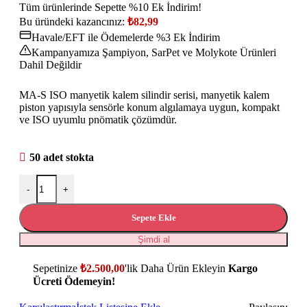
Tüm ürünlerinde Sepette %10 Ek İndirim!
Bu üründeki kazancınız:
₺
82,99
Havale/EFT ile Ödemelerde %3 Ek İndirim
Kampanyamıza Şampiyon, SarPet ve Molykote Ürünleri
Dahil Değildir
MA-S ISO manyetik kalem silindir serisi, manyetik kalem
piston yapısıyla sensörle konum algılamaya uygun, kompakt
ve ISO uyumlu pnömatik çözümdür.
50 adet stokta
-
+
Sepete Ekle
Şimdi al
Sepetinize
₺
2.500,00
'lik Daha Ürün Ekleyin
Kargo
Ücreti Ödemeyin!