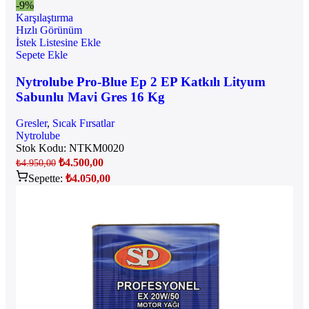
-9%
Karşılaştırma
Hızlı Görünüm
İstek Listesine Ekle
Sepete Ekle
Nytrolube Pro-Blue Ep 2 EP Katkılı Lityum
Sabunlu Mavi Gres 16 Kg
Gresler
,
Sıcak Fırsatlar
Nytrolube
Stok Kodu:
NTKM0020
₺
4.500,00
₺
4.950,00
Sepette:
₺
4.050,00