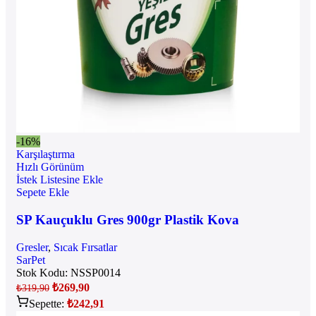
-16%
Karşılaştırma
Hızlı Görünüm
İstek Listesine Ekle
Sepete Ekle
SP Kauçuklu Gres 900gr Plastik Kova
Gresler
,
Sıcak Fırsatlar
SarPet
Stok Kodu:
NSSP0014
₺
269,90
₺
319,90
Sepette:
₺
242,91