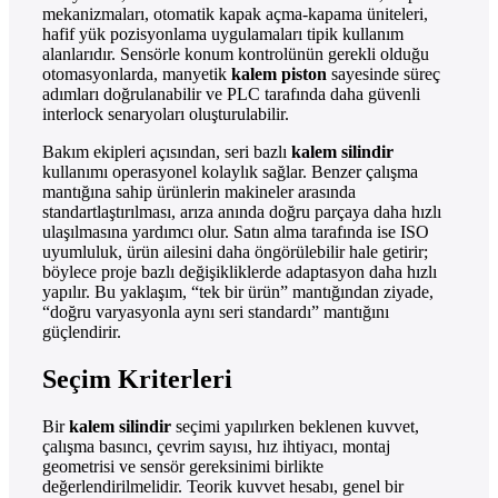
mekanizmaları, otomatik kapak açma-kapama üniteleri,
hafif yük pozisyonlama uygulamaları tipik kullanım
alanlarıdır. Sensörle konum kontrolünün gerekli olduğu
otomasyonlarda, manyetik
kalem piston
sayesinde süreç
adımları doğrulanabilir ve PLC tarafında daha güvenli
interlock senaryoları oluşturulabilir.
Bakım ekipleri açısından, seri bazlı
kalem silindir
kullanımı operasyonel kolaylık sağlar. Benzer çalışma
mantığına sahip ürünlerin makineler arasında
standartlaştırılması, arıza anında doğru parçaya daha hızlı
ulaşılmasına yardımcı olur. Satın alma tarafında ise ISO
uyumluluk, ürün ailesini daha öngörülebilir hale getirir;
böylece proje bazlı değişikliklerde adaptasyon daha hızlı
yapılır. Bu yaklaşım, “tek bir ürün” mantığından ziyade,
“doğru varyasyonla aynı seri standardı” mantığını
güçlendirir.
Seçim Kriterleri
Bir
kalem silindir
seçimi yapılırken beklenen kuvvet,
çalışma basıncı, çevrim sayısı, hız ihtiyacı, montaj
geometrisi ve sensör gereksinimi birlikte
değerlendirilmelidir. Teorik kuvvet hesabı, genel bir