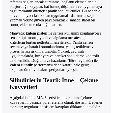
referans sağlar; ancak sürtünme, bağlantı elemanlarının
oluşturduğu kayıplar, hat basınç düşümleri ve uygulamaya
özgü mekanik dirençler pratik sonucu etkiler. Bu nedenle,
kuvvet ihtiyacı kritik olan uygulamalarda sınırda seçim
yapmak yerine güven payı bırakmak, sahada stabil bir
sonuç elde etme olasılığını artırır.
Manyetik
kalem piston
ile sensör kullanımı planlanıyorsa
sensör tipi, montaj yönü ve algılama mesafesi gibi
kriterlerin baştan netleştirilmesi gerekir. Yanlış sensör
seçimi veya hatalı konumlandırma, yanlış tetikleme ve
proses hatası riskini artırabilir. Yüksek çevrimli
uygulamalarda, hız ayarı ve hareket sonu darbe kontrolü
de önemlidir. Doğru hava hazırlama (filtre-regülatör) ile
kalem silindir
performansı daha kararlı hale gelir;
ekipman ömrü ve bakım periyotları iyileşir.
Silindirlerin Teorik İtme – Çekme
Kuvvetleri
Aşağıdaki tablo, MA-S serisi için teorik itme/çekme
kuvvetlerini basınca göre referans olarak gösterir. Değerler
teoriktir; uygulamada sistem kayıpları dikkate alınmalıdır.