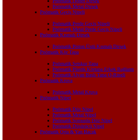
Pnömatik Döner Dirsek
Pnömatik Metal Dirsek
Pnömatik Geçiş Nipeli
Pnömatik Perde Geçiş Nipeli
Pnömatik Metal Perde Geçiş Nipeli
Pnömatik Kısmalı Dirsek
Pnömatik Piston Üstü Kısmalı Dirsek
Pnömatik Kör Tapa
Pnömatik Setskur Tapa
Pnömatik Plastik Körtapa Erkek Bağlantı
Pnömatik Alyan Başlı Tapa O-Ringli
Pnömatik Kruva
Pnömatik Metal Kruva
Pnömatik Nipel
Pnömatik Düz Nipel
Pnömatik Metal Nipel
Pnömatik Somunlu Düz Nipel
Pnömatik Düşürücü Nipel
Pnömatik Orta & Yan Bacak