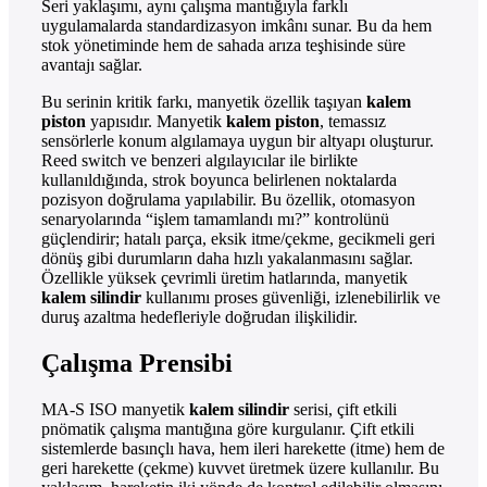
Seri yaklaşımı, aynı çalışma mantığıyla farklı
uygulamalarda standardizasyon imkânı sunar. Bu da hem
stok yönetiminde hem de sahada arıza teşhisinde süre
avantajı sağlar.
Bu serinin kritik farkı, manyetik özellik taşıyan
kalem
piston
yapısıdır. Manyetik
kalem piston
, temassız
sensörlerle konum algılamaya uygun bir altyapı oluşturur.
Reed switch ve benzeri algılayıcılar ile birlikte
kullanıldığında, strok boyunca belirlenen noktalarda
pozisyon doğrulama yapılabilir. Bu özellik, otomasyon
senaryolarında “işlem tamamlandı mı?” kontrolünü
güçlendirir; hatalı parça, eksik itme/çekme, gecikmeli geri
dönüş gibi durumların daha hızlı yakalanmasını sağlar.
Özellikle yüksek çevrimli üretim hatlarında, manyetik
kalem silindir
kullanımı proses güvenliği, izlenebilirlik ve
duruş azaltma hedefleriyle doğrudan ilişkilidir.
Çalışma Prensibi
MA-S ISO manyetik
kalem silindir
serisi, çift etkili
pnömatik çalışma mantığına göre kurgulanır. Çift etkili
sistemlerde basınçlı hava, hem ileri harekette (itme) hem de
geri harekette (çekme) kuvvet üretmek üzere kullanılır. Bu