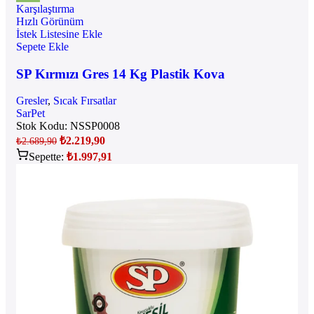
Karşılaştırma
Hızlı Görünüm
İstek Listesine Ekle
Sepete Ekle
SP Kırmızı Gres 14 Kg Plastik Kova
Gresler
,
Sıcak Fırsatlar
SarPet
Stok Kodu:
NSSP0008
₺
2.219,90
₺
2.689,90
Sepette:
₺
1.997,91