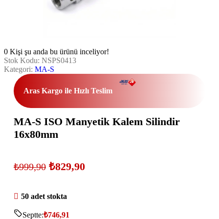
0
Kişi şu anda bu ürünü inceliyor!
Stok Kodu:
NSPS0413
Kategori:
MA-S
Aras Kargo ile Hızlı Teslim
MA-S ISO Manyetik Kalem Silindir
16x80mm
₺
829,90
₺
999,90
50 adet stokta
Septte:
₺
746,91