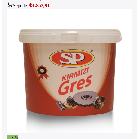
Sepette:
₺
1.853,91
-17%