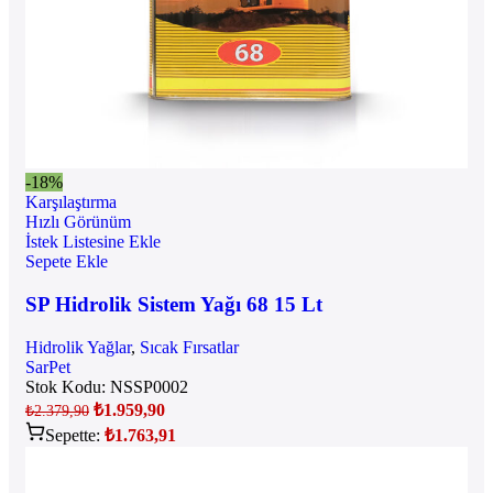
-18%
Karşılaştırma
Hızlı Görünüm
İstek Listesine Ekle
Sepete Ekle
SP Hidrolik Sistem Yağı 68 15 Lt
Hidrolik Yağlar
,
Sıcak Fırsatlar
SarPet
Stok Kodu:
NSSP0002
₺
1.959,90
₺
2.379,90
Sepette:
₺
1.763,91