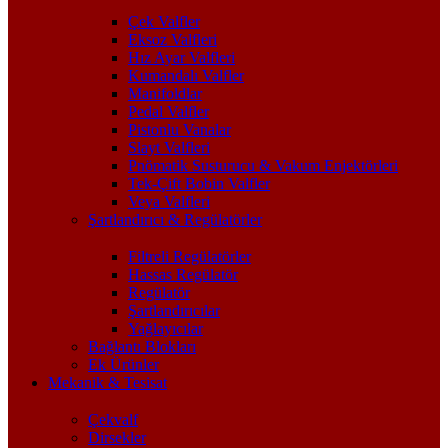
Çek Valfler
Eksoz Valfleri
Hız Ayar Valfleri
Kumandalı Valfler
Manifoldlar
Pedal Valfler
Pistonlu Vanalar
Slayt Valfleri
Pnömatik Susturucu & Vakum Enjektörleri
Tek-Çift Bobin Valfler
Veya Valfleri
Şartlandırıcı & Regülatörler
Filtreli Regülatörler
Hassas Regülatör
Regülatör
Şartlandırıcılar
Yağlayıcılar
Bağlantı Blokları
Ek Ürünler
Mekanik & Tesisat
Çekvalf
Dirsekler