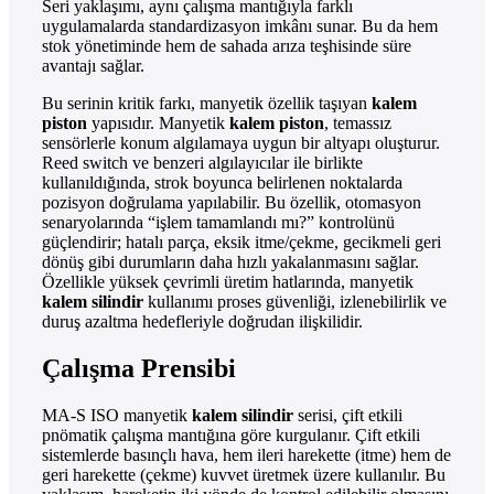
Seri yaklaşımı, aynı çalışma mantığıyla farklı
uygulamalarda standardizasyon imkânı sunar. Bu da hem
stok yönetiminde hem de sahada arıza teşhisinde süre
avantajı sağlar.
Bu serinin kritik farkı, manyetik özellik taşıyan
kalem
piston
yapısıdır. Manyetik
kalem piston
, temassız
sensörlerle konum algılamaya uygun bir altyapı oluşturur.
Reed switch ve benzeri algılayıcılar ile birlikte
kullanıldığında, strok boyunca belirlenen noktalarda
pozisyon doğrulama yapılabilir. Bu özellik, otomasyon
senaryolarında “işlem tamamlandı mı?” kontrolünü
güçlendirir; hatalı parça, eksik itme/çekme, gecikmeli geri
dönüş gibi durumların daha hızlı yakalanmasını sağlar.
Özellikle yüksek çevrimli üretim hatlarında, manyetik
kalem silindir
kullanımı proses güvenliği, izlenebilirlik ve
duruş azaltma hedefleriyle doğrudan ilişkilidir.
Çalışma Prensibi
MA-S ISO manyetik
kalem silindir
serisi, çift etkili
pnömatik çalışma mantığına göre kurgulanır. Çift etkili
sistemlerde basınçlı hava, hem ileri harekette (itme) hem de
geri harekette (çekme) kuvvet üretmek üzere kullanılır. Bu