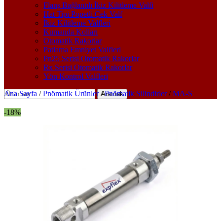
Flanş Bağlantılı İkiz Kilitleme Valfi
Hat Tipi Popetli Çek Valf
İkiz Kilitleme Valfleri
Kumanda Kolları
Otomatik Rakorlar
Patlama Emniyet Valfleri
Pn25 Serisi Otomatik Rakorlar
Rx Serisi Otomatik Rakorlar
Yön Kontrol Valfleri
Ana Sayfa
/
Pnömatik Ürünler
/
Pnömatik Silindirler
/
MA-S
Aramak
-18%