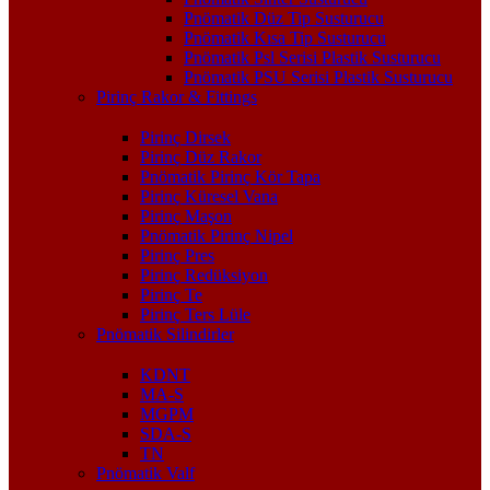
Pnömatik Düz Tip Susturucu
Pnömatik Kısa Tip Susturucu
Pnömatik Psl Serisi Plastik Susturucu
Pnömatik PSU Serisi Plastik Susturucu
Pirinç Rakor & Fittings
Pirinç Dirsek
Pirinç Düz Rakor
Pnömatik Pirinç Kör Tapa
Pirinç Küresel Vana
Pirinç Maşon
Pnömatik Pirinç Nipel
Pirinç Pres
Pirinç Redüksiyon
Pirinç Te
Pirinç Ters Lüle
Pnömatik Silindirler
KDNT
MA-S
MGPM
SDA-S
TN
Pnömatik Valf