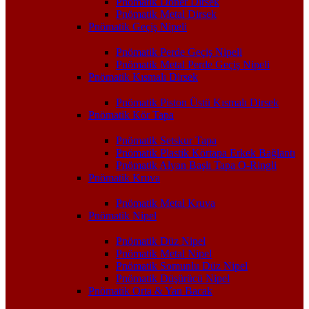
Pnömatik Döner Dirsek
Pnömatik Metal Dirsek
Pnömatik Geçiş Nipeli
Pnömatik Perde Geçiş Nipeli
Pnömatik Metal Perde Geçiş Nipeli
Pnömatik Kısmalı Dirsek
Pnömatik Piston Üstü Kısmalı Dirsek
Pnömatik Kör Tapa
Pnömatik Setskur Tapa
Pnömatik Plastik Körtapa Erkek Bağlantı
Pnömatik Alyan Başlı Tapa O-Ringli
Pnömatik Kruva
Pnömatik Metal Kruva
Pnömatik Nipel
Pnömatik Düz Nipel
Pnömatik Metal Nipel
Pnömatik Somunlu Düz Nipel
Pnömatik Düşürücü Nipel
Pnömatik Orta & Yan Bacak