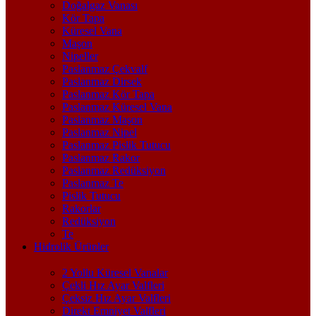
Doğalgaz Vanası
Kör Tapa
Küresel Vana
Maşon
Nipeller
Paslanmaz Çekvalf
Paslanmaz Dirsek
Paslanmaz Kör Tapa
Paslanmaz Küresel Vana
Paslanmaz Maşon
Paslanmaz Nipel
Paslanmaz Pislik Tutucu
Paslanmaz Rakor
Paslanmaz Redüksiyon
Paslanmaz Te
Pislik Tutucu
Rakorlar
Redüksiyon
Te
Hidrolik Ürünler
2 Yollu Küresel Vanalar
Çekli Hız Ayar Valfleri
Çeksiz Hız Ayar Valfleri
Direkt Emniyet Valfleri