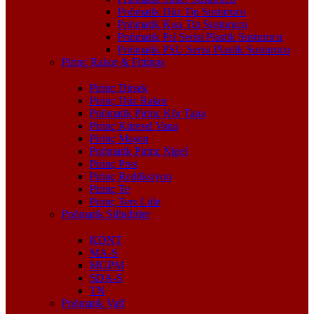
Pnömatik Düz Tip Susturucu
Pnömatik Kısa Tip Susturucu
Pnömatik Psl Serisi Plastik Susturucu
Pnömatik PSU Serisi Plastik Susturucu
Pirinç Rakor & Fittings
Pirinç Dirsek
Pirinç Düz Rakor
Pnömatik Pirinç Kör Tapa
Pirinç Küresel Vana
Pirinç Maşon
Pnömatik Pirinç Nipel
Pirinç Pres
Pirinç Redüksiyon
Pirinç Te
Pirinç Ters Lüle
Pnömatik Silindirler
KDNT
MA-S
MGPM
SDA-S
TN
Pnömatik Valf