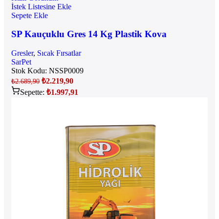
İstek Listesine Ekle
Sepete Ekle
SP Kauçuklu Gres 14 Kg Plastik Kova
Gresler
,
Sıcak Fırsatlar
SarPet
Stok Kodu:
NSSP0009
₺
2.219,90
₺
2.689,90
Sepette:
₺
1.997,91