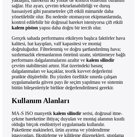
yaklaşım, hareketin iki yönde de kontrol edilebilir olmasını
sağlar. Hız ayarı, çevrim tekrarlanabilirliği ve duruş
hassasiyeti gibi parametreler çift etkili mimaride daha
yönetilebilir olur. Bu nedenle otomasyon ekipmanlarında,
kontrol edilebilir bir doğrusal hareket isteniyorsa çift etkili
kalem piston
yapısı daha doğru bir tercih olur.
Gerçek sahada performansı etkileyen başlıca faktörler hava
kalitesi, hat kayıpları, valf kapasitesi ve montaj
doğruluğudur. Filtrelenmiş ve doğru şartlandırılmış hava;
sızdırmazlık elemanlarının ömrünü uzatır, sürtünmeye bağlı
performans dalgalanmalarını azaltır ve
kalem silindir
çevrim stabilitesini artırır. Hat üzerindeki basınç
dalgalanmaları ve kaçaklar, teorik kuvvet değerlerini
pratikte düşürebilir. Bu yüzden özellikle sınırda çalışan
uygulamalarda güven payı ile seçim yapılması ve sistemin
bütün bileşenleriyle birlikte değerlendirilmesi gerekir.
Kullanım Alanları
MA-S ISO manyetik
kalem silindir
serisi, doğrusal itme-
çekme hareketine ihtiyaç duyulan ve montaj alanının kısıtlı
olduğu birçok endüstriyel uygulamada kullanılır.
Paketleme makineleri, ürün ayırma ve yönlendirme
istasyonları, fikstürleme ve kilitleme düzenekleri, stoplama