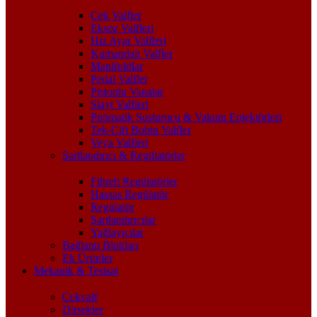
Çek Valfler
Eksoz Valfleri
Hız Ayar Valfleri
Kumandalı Valfler
Manifoldlar
Pedal Valfler
Pistonlu Vanalar
Slayt Valfleri
Pnömatik Susturucu & Vakum Enjektörleri
Tek-Çift Bobin Valfler
Veya Valfleri
Şartlandırıcı & Regülatörler
Filtreli Regülatörler
Hassas Regülatör
Regülatör
Şartlandırıcılar
Yağlayıcılar
Bağlantı Blokları
Ek Ürünler
Mekanik & Tesisat
Çekvalf
Dirsekler