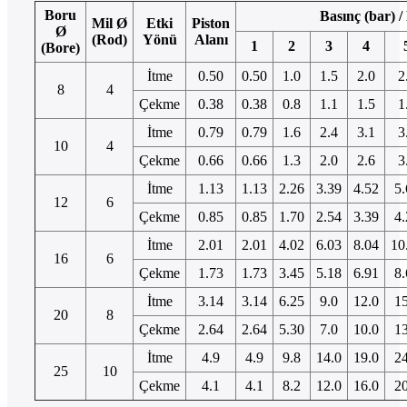
Boru
Basınç (bar) /
Mil Ø
Etki
Piston
Ø
(Rod)
Yönü
Alanı
1
2
3
4
(Bore)
İtme
0.50
0.50
1.0
1.5
2.0
2
8
4
Çekme
0.38
0.38
0.8
1.1
1.5
1
İtme
0.79
0.79
1.6
2.4
3.1
3
10
4
Çekme
0.66
0.66
1.3
2.0
2.6
3
İtme
1.13
1.13
2.26
3.39
4.52
5.
12
6
Çekme
0.85
0.85
1.70
2.54
3.39
4.
İtme
2.01
2.01
4.02
6.03
8.04
10
16
6
Çekme
1.73
1.73
3.45
5.18
6.91
8.
İtme
3.14
3.14
6.25
9.0
12.0
15
20
8
Çekme
2.64
2.64
5.30
7.0
10.0
13
İtme
4.9
4.9
9.8
14.0
19.0
24
25
10
Çekme
4.1
4.1
8.2
12.0
16.0
20