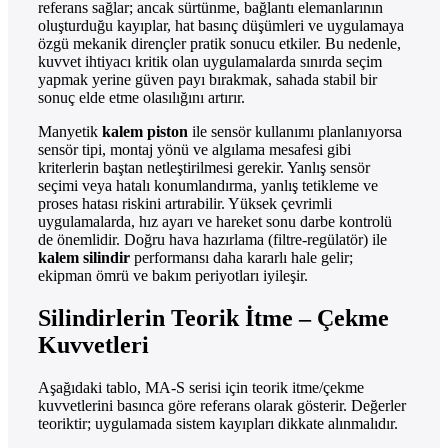
referans sağlar; ancak sürtünme, bağlantı elemanlarının
oluşturduğu kayıplar, hat basınç düşümleri ve uygulamaya
özgü mekanik dirençler pratik sonucu etkiler. Bu nedenle,
kuvvet ihtiyacı kritik olan uygulamalarda sınırda seçim
yapmak yerine güven payı bırakmak, sahada stabil bir
sonuç elde etme olasılığını artırır.
Manyetik
kalem piston
ile sensör kullanımı planlanıyorsa
sensör tipi, montaj yönü ve algılama mesafesi gibi
kriterlerin baştan netleştirilmesi gerekir. Yanlış sensör
seçimi veya hatalı konumlandırma, yanlış tetikleme ve
proses hatası riskini artırabilir. Yüksek çevrimli
uygulamalarda, hız ayarı ve hareket sonu darbe kontrolü
de önemlidir. Doğru hava hazırlama (filtre-regülatör) ile
kalem silindir
performansı daha kararlı hale gelir;
ekipman ömrü ve bakım periyotları iyileşir.
Silindirlerin Teorik İtme – Çekme
Kuvvetleri
Aşağıdaki tablo, MA-S serisi için teorik itme/çekme
kuvvetlerini basınca göre referans olarak gösterir. Değerler
teoriktir; uygulamada sistem kayıpları dikkate alınmalıdır.