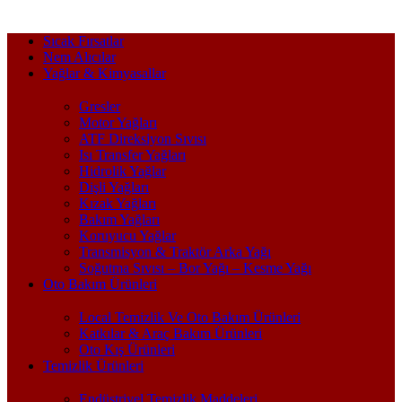
Sıcak Fırsatlar
Nem Alıcılar
Yağlar & Kimyasallar
Gresler
Motor Yağları
ATF Direksiyon Sıvısı
Isı Transfer Yağları
Hidrolik Yağlar
Dişli Yağları
Kızak Yağları
Bakım Yağları
Koruyucu Yağlar
Transmisyon & Traktör Arka Yağı
Soğutma Sıvısı – Bor Yağı – Kesme Yağı
Oto Bakım Ürünleri
Local Temizlik Ve Oto Bakım Ürünleri
Katkılar & Araç Bakım Ürünleri
Oto Kış Ürünleri
Temizlik Ürünleri
Endüstriyel Temizlik Maddeleri