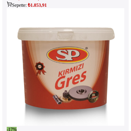
Sepette:
₺
1.853,91
-17%