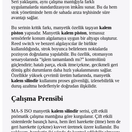
Seri yaklaşımı, aynı çalışma mantığıyla farklı
uygulamalarda standardizasyon imkânı sunar. Bu da hem
stok yönetiminde hem de sahada arıza teşhisinde süre
avantajı sağlar.
Bu serinin kritik farkı, manyetik özellik taşıyan
kalem
piston
yapısıdır. Manyetik
kalem piston
, temassız
sensörlerle konum algılamaya uygun bir altyapı oluşturur.
Reed switch ve benzeri algılayıcılar ile birlikte
kullanıldığında, strok boyunca belirlenen noktalarda
pozisyon doğrulama yapılabilir. Bu özellik, otomasyon
senaryolarında “işlem tamamlandı mı?” kontrolünü
güçlendirir; hatalı parça, eksik itme/çekme, gecikmeli geri
dönüş gibi durumların daha hızlı yakalanmasını sağlar.
Özellikle yüksek çevrimli üretim hatlarında, manyetik
kalem silindir
kullanımı proses güvenliği, izlenebilirlik ve
duruş azaltma hedefleriyle doğrudan ilişkilidir.
Çalışma Prensibi
MA-S ISO manyetik
kalem silindir
serisi, çift etkili
pnömatik çalışma mantığına göre kurgulanır. Çift etkili
sistemlerde basınçlı hava, hem ileri harekette (itme) hem de
geri harekette (çekme) kuvvet üretmek üzere kullanılır. Bu