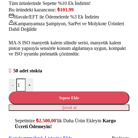
Tüm ürünlerinde Sepette %10 Ek İndirim!
Bu üründeki kazancınız:
₺
101,99
Havale/EFT ile Ödemelerde %3 Ek İndirim
Kampanyamıza Şampiyon, SarPet ve Molykote Ürünleri
Dahil Değildir
MA-S ISO manyetik kalem silindir serisi, manyetik kalem
piston yapısıyla sensörle konum algılamaya uygun, kompakt
ve ISO uyumlu pnömatik çözümdür.
50 adet stokta
-
+
Sepete Ekle
Şimdi al
Sepetinize
₺
2.500,00
'lik Daha Ürün Ekleyin
Kargo
Ücreti Ödemeyin!