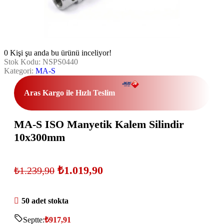
0
Kişi şu anda bu ürünü inceliyor!
Stok Kodu:
NSPS0440
Kategori:
MA-S
Aras Kargo ile Hızlı Teslim
MA-S ISO Manyetik Kalem Silindir
10x300mm
₺
1.019,90
₺
1.239,90
50 adet stokta
Septte:
₺
917,91