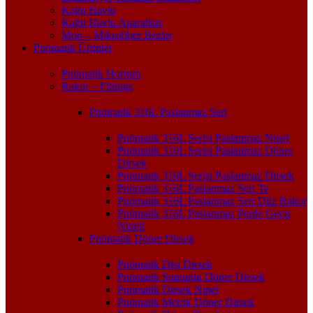
Kağıt Havlu
Kağıt Havlu Aparatları
Mop – Mikrofiber Bezler
Pnömatik Ürünler
Pnömatik Hortum
Rakor – Fittings
Pnömatik 316L Paslanmaz Seri
Pnömatik 316L Serisi Paslanmaz Nipel
Pnömatik 316L Serisi Paslanmaz Döner
Dirsek
Pnömatik 316L Serisi Paslanmaz Dirsek
Pnömatik 316L Paslanmaz Seri Te
Pnömatik 316L Paslanmaz Seri Düz Rakor
Pnömatik 316L Paslanmaz Perde Geçiş
Nipeli
Pnömatik Döner Dirsek
Pnömatik Dişi Dirsek
Pnömatik Somunlu Döner Dirsek
Pnömatik Dirsek Nipel
Pnömatik Metrik Döner Dirsek