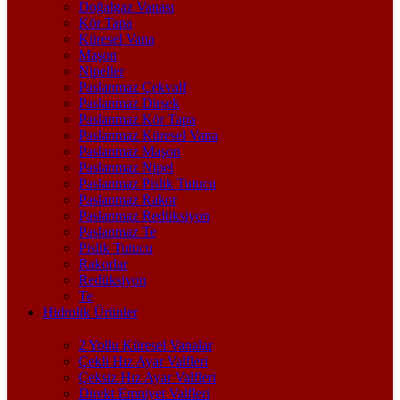
Doğalgaz Vanası
Kör Tapa
Küresel Vana
Maşon
Nipeller
Paslanmaz Çekvalf
Paslanmaz Dirsek
Paslanmaz Kör Tapa
Paslanmaz Küresel Vana
Paslanmaz Maşon
Paslanmaz Nipel
Paslanmaz Pislik Tutucu
Paslanmaz Rakor
Paslanmaz Redüksiyon
Paslanmaz Te
Pislik Tutucu
Rakorlar
Redüksiyon
Te
Hidrolik Ürünler
2 Yollu Küresel Vanalar
Çekli Hız Ayar Valfleri
Çeksiz Hız Ayar Valfleri
Direkt Emniyet Valfleri