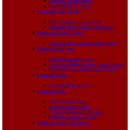
Pnömatik Döner Dirsek
Pnömatik Metal Dirsek
Pnömatik Geçiş Nipeli
Pnömatik Perde Geçiş Nipeli
Pnömatik Metal Perde Geçiş Nipeli
Pnömatik Kısmalı Dirsek
Pnömatik Piston Üstü Kısmalı Dirsek
Pnömatik Kör Tapa
Pnömatik Setskur Tapa
Pnömatik Plastik Körtapa Erkek Bağlantı
Pnömatik Alyan Başlı Tapa O-Ringli
Pnömatik Kruva
Pnömatik Metal Kruva
Pnömatik Nipel
Pnömatik Düz Nipel
Pnömatik Metal Nipel
Pnömatik Somunlu Düz Nipel
Pnömatik Düşürücü Nipel
Pnömatik Orta & Yan Bacak