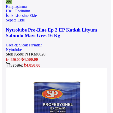
-9%
Karşılaştırma
Hızlı Görünüm
İstek Listesine Ekle
Sepete Ekle
Nytrolube Pro-Blue Ep 2 EP Katkılı Lityum
Sabunlu Mavi Gres 16 Kg
Gresler
,
Sıcak Fırsatlar
Nytrolube
Stok Kodu:
NTKM0020
₺
4.500,00
₺
4.950,00
Sepette:
₺
4.050,00