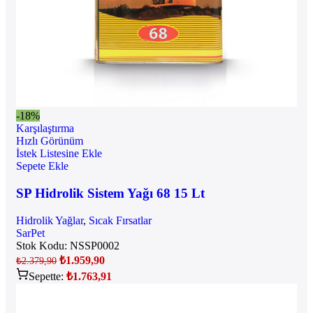
-18%
Karşılaştırma
Hızlı Görünüm
İstek Listesine Ekle
Sepete Ekle
SP Hidrolik Sistem Yağı 68 15 Lt
Hidrolik Yağlar
,
Sıcak Fırsatlar
SarPet
Stok Kodu:
NSSP0002
₺
1.959,90
₺
2.379,90
Sepette:
₺
1.763,91