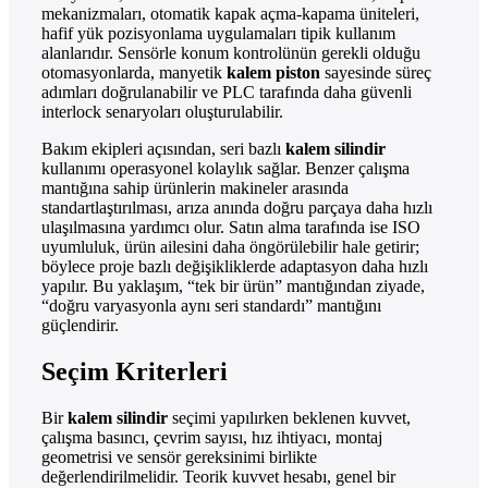
mekanizmaları, otomatik kapak açma-kapama üniteleri,
hafif yük pozisyonlama uygulamaları tipik kullanım
alanlarıdır. Sensörle konum kontrolünün gerekli olduğu
otomasyonlarda, manyetik
kalem piston
sayesinde süreç
adımları doğrulanabilir ve PLC tarafında daha güvenli
interlock senaryoları oluşturulabilir.
Bakım ekipleri açısından, seri bazlı
kalem silindir
kullanımı operasyonel kolaylık sağlar. Benzer çalışma
mantığına sahip ürünlerin makineler arasında
standartlaştırılması, arıza anında doğru parçaya daha hızlı
ulaşılmasına yardımcı olur. Satın alma tarafında ise ISO
uyumluluk, ürün ailesini daha öngörülebilir hale getirir;
böylece proje bazlı değişikliklerde adaptasyon daha hızlı
yapılır. Bu yaklaşım, “tek bir ürün” mantığından ziyade,
“doğru varyasyonla aynı seri standardı” mantığını
güçlendirir.
Seçim Kriterleri
Bir
kalem silindir
seçimi yapılırken beklenen kuvvet,
çalışma basıncı, çevrim sayısı, hız ihtiyacı, montaj
geometrisi ve sensör gereksinimi birlikte
değerlendirilmelidir. Teorik kuvvet hesabı, genel bir