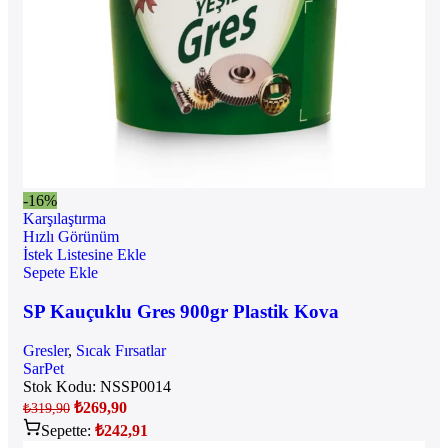
-16%
Karşılaştırma
Hızlı Görünüm
İstek Listesine Ekle
Sepete Ekle
SP Kauçuklu Gres 900gr Plastik Kova
Gresler
,
Sıcak Fırsatlar
SarPet
Stok Kodu:
NSSP0014
₺
269,90
₺
319,90
Sepette:
₺
242,91