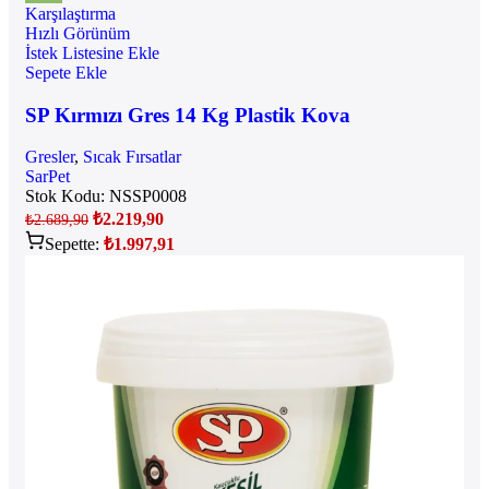
Karşılaştırma
Hızlı Görünüm
İstek Listesine Ekle
Sepete Ekle
SP Kırmızı Gres 14 Kg Plastik Kova
Gresler
,
Sıcak Fırsatlar
SarPet
Stok Kodu:
NSSP0008
₺
2.219,90
₺
2.689,90
Sepette:
₺
1.997,91