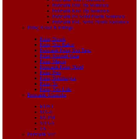
Pnömatik Düz Tip Susturucu
Pnömatik Kısa Tip Susturucu
Pnömatik Psl Serisi Plastik Susturucu
Pnömatik PSU Serisi Plastik Susturucu
Pirinç Rakor & Fittings
Pirinç Dirsek
Pirinç Düz Rakor
Pnömatik Pirinç Kör Tapa
Pirinç Küresel Vana
Pirinç Maşon
Pnömatik Pirinç Nipel
Pirinç Pres
Pirinç Redüksiyon
Pirinç Te
Pirinç Ters Lüle
Pnömatik Silindirler
KDNT
MA-S
MGPM
SDA-S
TN
Pnömatik Valf