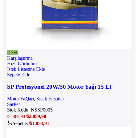
-17%
Karşılaştırma
Hızlı Görünüm
İstek Listesine Ekle
Sepete Ekle
SP Profesyonel 20W/50 Motor Yağı 15 Lt
Motor Yağları
,
Sıcak Fırsatlar
SarPet
Stok Kodu:
NSSP0005
₺
2.059,90
₺
2.489,90
Sepette:
₺
1.853,91