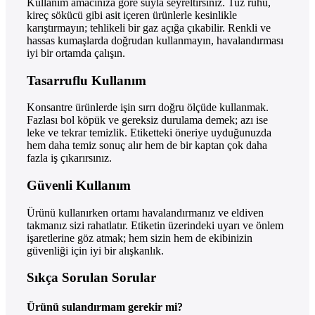
Kullanım amacınıza göre suyla seyreltirsiniz. Tuz ruhu,
kireç sökücü gibi asit içeren ürünlerle kesinlikle
karıştırmayın; tehlikeli bir gaz açığa çıkabilir. Renkli ve
hassas kumaşlarda doğrudan kullanmayın, havalandırması
iyi bir ortamda çalışın.
Tasarruflu Kullanım
Konsantre ürünlerde işin sırrı doğru ölçüde kullanmak.
Fazlası bol köpük ve gereksiz durulama demek; azı ise
leke ve tekrar temizlik. Etiketteki öneriye uyduğunuzda
hem daha temiz sonuç alır hem de bir kaptan çok daha
fazla iş çıkarırsınız.
Güvenli Kullanım
Ürünü kullanırken ortamı havalandırmanız ve eldiven
takmanız sizi rahatlatır. Etiketin üzerindeki uyarı ve önlem
işaretlerine göz atmak; hem sizin hem de ekibinizin
güvenliği için iyi bir alışkanlık.
Sıkça Sorulan Sorular
Ürünü sulandırmam gerekir mi?