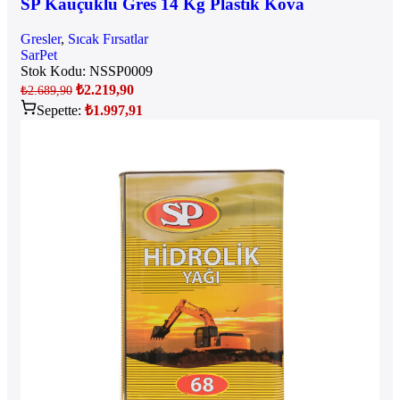
SP Kauçuklu Gres 14 Kg Plastik Kova
Gresler
,
Sıcak Fırsatlar
SarPet
Stok Kodu:
NSSP0009
₺
2.219,90
₺
2.689,90
Sepette:
₺
1.997,91