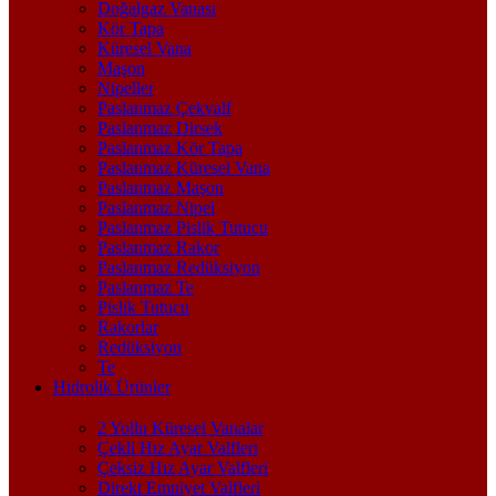
Doğalgaz Vanası
Kör Tapa
Küresel Vana
Maşon
Nipeller
Paslanmaz Çekvalf
Paslanmaz Dirsek
Paslanmaz Kör Tapa
Paslanmaz Küresel Vana
Paslanmaz Maşon
Paslanmaz Nipel
Paslanmaz Pislik Tutucu
Paslanmaz Rakor
Paslanmaz Redüksiyon
Paslanmaz Te
Pislik Tutucu
Rakorlar
Redüksiyon
Te
Hidrolik Ürünler
2 Yollu Küresel Vanalar
Çekli Hız Ayar Valfleri
Çeksiz Hız Ayar Valfleri
Direkt Emniyet Valfleri