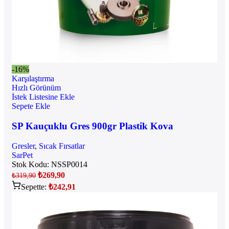
-16%
Karşılaştırma
Hızlı Görünüm
İstek Listesine Ekle
Sepete Ekle
SP Kauçuklu Gres 900gr Plastik Kova
Gresler
,
Sıcak Fırsatlar
SarPet
Stok Kodu:
NSSP0014
₺
269,90
₺
319,90
Sepette:
₺
242,91