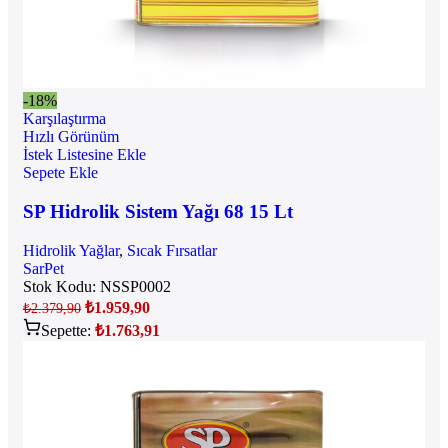
-18%
Karşılaştırma
Hızlı Görünüm
İstek Listesine Ekle
Sepete Ekle
SP Hidrolik Sistem Yağı 68 15 Lt
Hidrolik Yağlar
,
Sıcak Fırsatlar
SarPet
Stok Kodu:
NSSP0002
₺
1.959,90
₺
2.379,90
Sepette:
₺
1.763,91