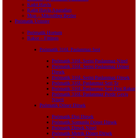
Kağıt Havlu
Kağıt Havlu Aparatları
Mop – Mikrofiber Bezler
Pnömatik Ürünler
Pnömatik Hortum
Rakor – Fittings
Pnömatik 316L Paslanmaz Seri
Pnömatik 316L Serisi Paslanmaz Nipel
Pnömatik 316L Serisi Paslanmaz Döner
Dirsek
Pnömatik 316L Serisi Paslanmaz Dirsek
Pnömatik 316L Paslanmaz Seri Te
Pnömatik 316L Paslanmaz Seri Düz Rakor
Pnömatik 316L Paslanmaz Perde Geçiş
Nipeli
Pnömatik Döner Dirsek
Pnömatik Dişi Dirsek
Pnömatik Somunlu Döner Dirsek
Pnömatik Dirsek Nipel
Pnömatik Metrik Döner Dirsek