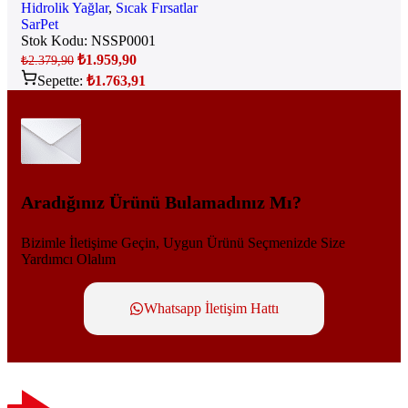
Hidrolik Yağlar
,
Sıcak Fırsatlar
SarPet
Stok Kodu:
NSSP0001
₺
1.959,90
₺
2.379,90
Sepette:
₺
1.763,91
Aradığınız Ürünü Bulamadınız Mı?
Bizimle İletişime Geçin, Uygun Ürünü Seçmenizde Size
Yardımcı Olalım
Whatsapp İletişim Hattı