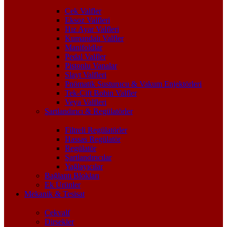
Çek Valfler
Eksoz Valfleri
Hız Ayar Valfleri
Kumandalı Valfler
Manifoldlar
Pedal Valfler
Pistonlu Vanalar
Slayt Valfleri
Pnömatik Susturucu & Vakum Enjektörleri
Tek-Çift Bobin Valfler
Veya Valfleri
Şartlandırıcı & Regülatörler
Filtreli Regülatörler
Hassas Regülatör
Regülatör
Şartlandırıcılar
Yağlayıcılar
Bağlantı Blokları
Ek Ürünler
Mekanik & Tesisat
Çekvalf
Dirsekler