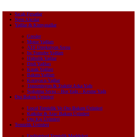
Sıcak Fırsatlar
Nem Alıcılar
Yağlar & Kimyasallar
Gresler
Motor Yağları
ATF Direksiyon Sıvısı
Isı Transfer Yağları
Hidrolik Yağlar
Dişli Yağları
Kızak Yağları
Bakım Yağları
Koruyucu Yağlar
Transmisyon & Traktör Arka Yağı
Soğutma Sıvısı – Bor Yağı – Kesme Yağı
Oto Bakım Ürünleri
Local Temizlik Ve Oto Bakım Ürünleri
Katkılar & Araç Bakım Ürünleri
Oto Kış Ürünleri
Temizlik Ürünleri
Endüstriyel Temizlik Maddeleri