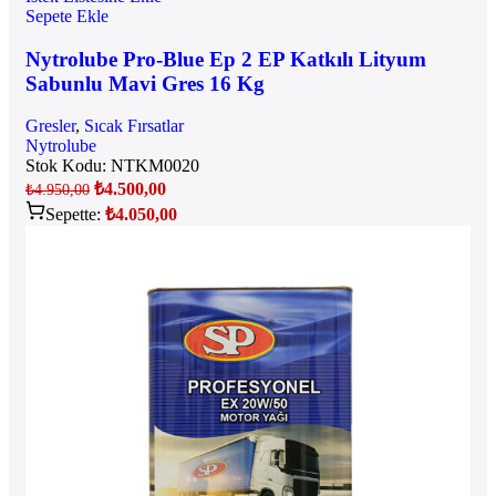
Sepete Ekle
Nytrolube Pro-Blue Ep 2 EP Katkılı Lityum
Sabunlu Mavi Gres 16 Kg
Gresler
,
Sıcak Fırsatlar
Nytrolube
Stok Kodu:
NTKM0020
₺
4.500,00
₺
4.950,00
Sepette:
₺
4.050,00