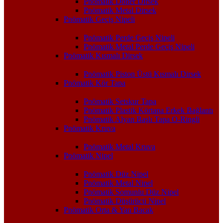
Pnömatik Döner Dirsek
Pnömatik Metal Dirsek
Pnömatik Geçiş Nipeli
Pnömatik Perde Geçiş Nipeli
Pnömatik Metal Perde Geçiş Nipeli
Pnömatik Kısmalı Dirsek
Pnömatik Piston Üstü Kısmalı Dirsek
Pnömatik Kör Tapa
Pnömatik Setskur Tapa
Pnömatik Plastik Körtapa Erkek Bağlantı
Pnömatik Alyan Başlı Tapa O-Ringli
Pnömatik Kruva
Pnömatik Metal Kruva
Pnömatik Nipel
Pnömatik Düz Nipel
Pnömatik Metal Nipel
Pnömatik Somunlu Düz Nipel
Pnömatik Düşürücü Nipel
Pnömatik Orta & Yan Bacak