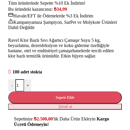
Tüm ürünlerinde Sepette %10 Ek İndirim!
Bu üründeki kazancınız:
₺
34,99
Havale/EFT ile Ödemelerde %3 Ek İndirim
Kampanyamıza Şampiyon, SarPet ve Molykote Ürünleri
Dahil Değildir
Ravel Klor Bazlı Sıvı Ağartıcı Çamaşır Suyu 5 kg,
beyazlatma, dezenfeksiyon ve koku giderme özelliğiyle
hastane, otel ve endüstriyel çamaşırhanelerde tercih edilen
klor bazlı temizlik ürünüdür. Etkin hijyen sağlar.
100 adet stokta
-
+
Sepete Ekle
Şimdi al
Sepetinize
₺
2.500,00
'lik Daha Ürün Ekleyin
Kargo
Ücreti Ödemeyin!