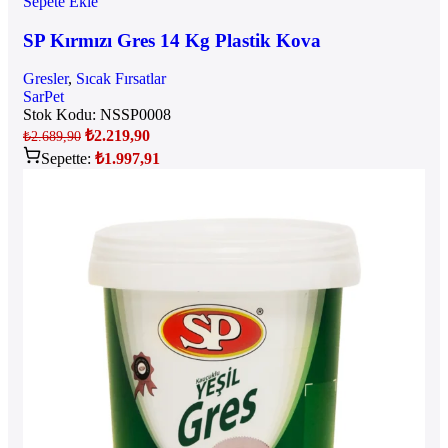
Sepete Ekle
SP Kırmızı Gres 14 Kg Plastik Kova
Gresler
,
Sıcak Fırsatlar
SarPet
Stok Kodu:
NSSP0008
₺
2.219,90
₺
2.689,90
Sepette:
₺
1.997,91