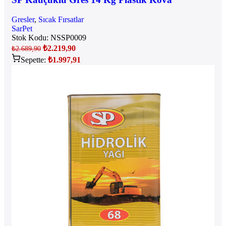
Gresler
,
Sıcak Fırsatlar
SarPet
Stok Kodu:
NSSP0009
₺
2.219,90
₺
2.689,90
Sepette:
₺
1.997,91