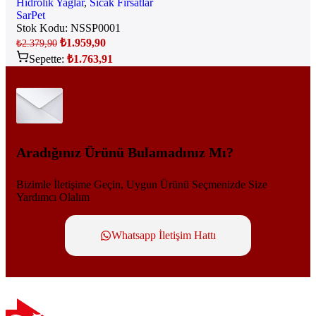
Hidrolik Yağlar
,
Sıcak Fırsatlar
SarPet
Stok Kodu:
NSSP0001
₺
1.959,90
₺
2.379,90
Sepette:
₺
1.763,91
Aradığınız Ürünü Bulamadınız Mı?
Bizimle İletişime Geçin, Uygun Ürünü Seçmenizde Size
Yardımcı Olalım
Whatsapp İletişim Hattı