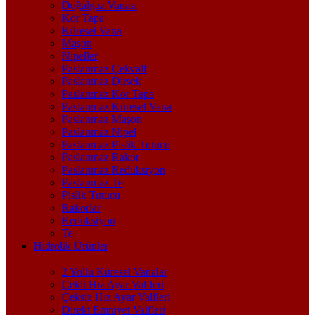
Doğalgaz Vanası
Kör Tapa
Küresel Vana
Maşon
Nipeller
Paslanmaz Çekvalf
Paslanmaz Dirsek
Paslanmaz Kör Tapa
Paslanmaz Küresel Vana
Paslanmaz Maşon
Paslanmaz Nipel
Paslanmaz Pislik Tutucu
Paslanmaz Rakor
Paslanmaz Redüksiyon
Paslanmaz Te
Pislik Tutucu
Rakorlar
Redüksiyon
Te
Hidrolik Ürünler
2 Yollu Küresel Vanalar
Çekli Hız Ayar Valfleri
Çeksiz Hız Ayar Valfleri
Direkt Emniyet Valfleri