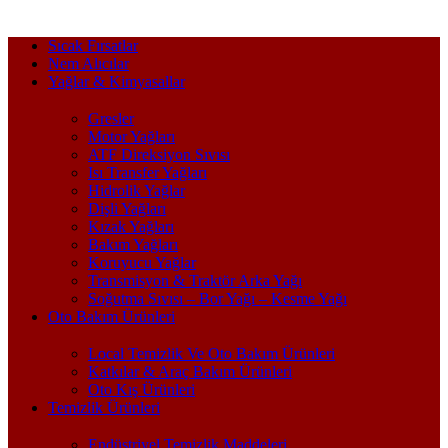
Sıcak Fırsatlar
Nem Alıcılar
Yağlar & Kimyasallar
Gresler
Motor Yağları
ATF Direksiyon Sıvısı
Isı Transfer Yağları
Hidrolik Yağlar
Dişli Yağları
Kızak Yağları
Bakım Yağları
Koruyucu Yağlar
Transmisyon & Traktör Arka Yağı
Soğutma Sıvısı – Bor Yağı – Kesme Yağı
Oto Bakım Ürünleri
Local Temizlik Ve Oto Bakım Ürünleri
Katkılar & Araç Bakım Ürünleri
Oto Kış Ürünleri
Temizlik Ürünleri
Endüstriyel Temizlik Maddeleri