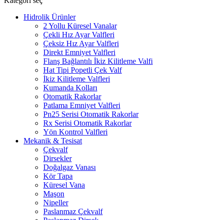
Kategori seç
Hidrolik Ürünler
2 Yollu Küresel Vanalar
Çekli Hız Ayar Valfleri
Çeksiz Hız Ayar Valfleri
Direkt Emniyet Valfleri
Flanş Bağlantılı İkiz Kilitleme Valfi
Hat Tipi Popetli Çek Valf
İkiz Kilitleme Valfleri
Kumanda Kolları
Otomatik Rakorlar
Patlama Emniyet Valfleri
Pn25 Serisi Otomatik Rakorlar
Rx Serisi Otomatik Rakorlar
Yön Kontrol Valfleri
Mekanik & Tesisat
Çekvalf
Dirsekler
Doğalgaz Vanası
Kör Tapa
Küresel Vana
Maşon
Nipeller
Paslanmaz Çekvalf