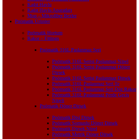
Kağıt Havlu
Kağıt Havlu Aparatları
Mop – Mikrofiber Bezler
Pnömatik Ürünler
Pnömatik Hortum
Rakor – Fittings
Pnömatik 316L Paslanmaz Seri
Pnömatik 316L Serisi Paslanmaz Nipel
Pnömatik 316L Serisi Paslanmaz Döner
Dirsek
Pnömatik 316L Serisi Paslanmaz Dirsek
Pnömatik 316L Paslanmaz Seri Te
Pnömatik 316L Paslanmaz Seri Düz Rakor
Pnömatik 316L Paslanmaz Perde Geçiş
Nipeli
Pnömatik Döner Dirsek
Pnömatik Dişi Dirsek
Pnömatik Somunlu Döner Dirsek
Pnömatik Dirsek Nipel
Pnömatik Metrik Döner Dirsek