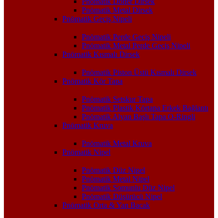
Pnömatik Döner Dirsek
Pnömatik Metal Dirsek
Pnömatik Geçiş Nipeli
Pnömatik Perde Geçiş Nipeli
Pnömatik Metal Perde Geçiş Nipeli
Pnömatik Kısmalı Dirsek
Pnömatik Piston Üstü Kısmalı Dirsek
Pnömatik Kör Tapa
Pnömatik Setskur Tapa
Pnömatik Plastik Körtapa Erkek Bağlantı
Pnömatik Alyan Başlı Tapa O-Ringli
Pnömatik Kruva
Pnömatik Metal Kruva
Pnömatik Nipel
Pnömatik Düz Nipel
Pnömatik Metal Nipel
Pnömatik Somunlu Düz Nipel
Pnömatik Düşürücü Nipel
Pnömatik Orta & Yan Bacak