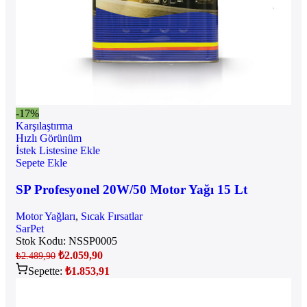
-17%
Karşılaştırma
Hızlı Görünüm
İstek Listesine Ekle
Sepete Ekle
SP Profesyonel 20W/50 Motor Yağı 15 Lt
Motor Yağları
,
Sıcak Fırsatlar
SarPet
Stok Kodu:
NSSP0005
₺
2.059,90
₺
2.489,90
Sepette:
₺
1.853,91