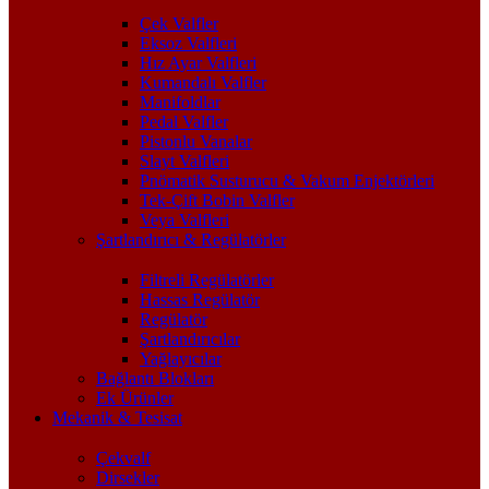
Çek Valfler
Eksoz Valfleri
Hız Ayar Valfleri
Kumandalı Valfler
Manifoldlar
Pedal Valfler
Pistonlu Vanalar
Slayt Valfleri
Pnömatik Susturucu & Vakum Enjektörleri
Tek-Çift Bobin Valfler
Veya Valfleri
Şartlandırıcı & Regülatörler
Filtreli Regülatörler
Hassas Regülatör
Regülatör
Şartlandırıcılar
Yağlayıcılar
Bağlantı Blokları
Ek Ürünler
Mekanik & Tesisat
Çekvalf
Dirsekler