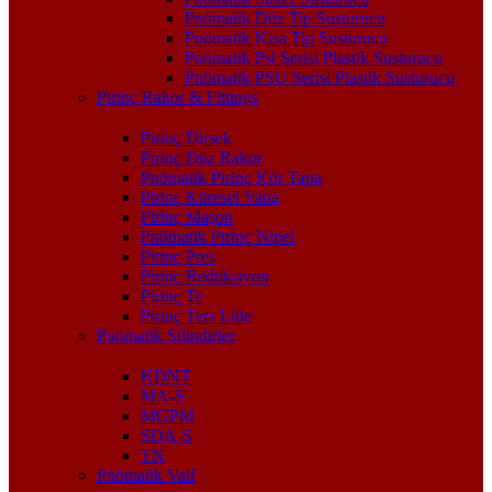
Pnömatik Düz Tip Susturucu
Pnömatik Kısa Tip Susturucu
Pnömatik Psl Serisi Plastik Susturucu
Pnömatik PSU Serisi Plastik Susturucu
Pirinç Rakor & Fittings
Pirinç Dirsek
Pirinç Düz Rakor
Pnömatik Pirinç Kör Tapa
Pirinç Küresel Vana
Pirinç Maşon
Pnömatik Pirinç Nipel
Pirinç Pres
Pirinç Redüksiyon
Pirinç Te
Pirinç Ters Lüle
Pnömatik Silindirler
KDNT
MA-S
MGPM
SDA-S
TN
Pnömatik Valf