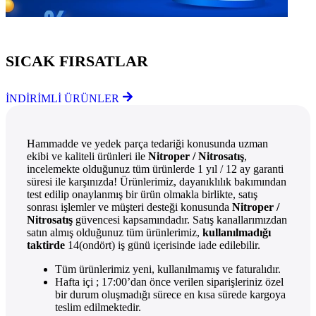
Göz Atmayı Unutmayın
SICAK FIRSATLAR
İNDİRİMLİ ÜRÜNLER
Hammadde ve yedek parça tedariği konusunda uzman
ekibi ve kaliteli ürünleri ile
Nitroper / Nitrosatış
,
incelemekte olduğunuz tüm ürünlerde 1 yıl / 12 ay garanti
süresi ile karşınızda! Ürünlerimiz, dayanıklılık bakımından
test edilip onaylanmış bir ürün olmakla birlikte, satış
sonrası işlemler ve müşteri desteği konusunda
Nitroper /
Nitrosatış
güvencesi kapsamındadır. Satış kanallarımızdan
satın almış olduğunuz tüm ürünlerimiz,
kullanılmadığı
taktirde
14(ondört) iş günü içerisinde iade edilebilir.
Tüm ürünlerimiz yeni, kullanılmamış ve faturalıdır.
Hafta içi ; 17:00’dan önce verilen siparişleriniz özel
bir durum oluşmadığı sürece en kısa sürede kargoya
teslim edilmektedir.