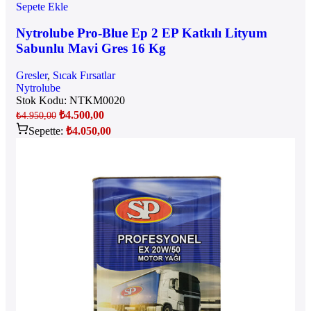
Sepete Ekle
Nytrolube Pro-Blue Ep 2 EP Katkılı Lityum
Sabunlu Mavi Gres 16 Kg
Gresler
,
Sıcak Fırsatlar
Nytrolube
Stok Kodu:
NTKM0020
₺
4.500,00
₺
4.950,00
Sepette:
₺
4.050,00