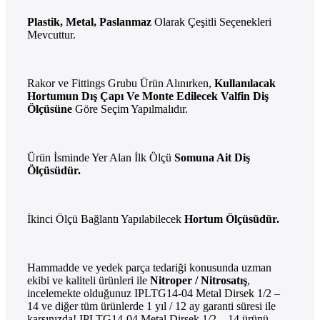
Plastik, Metal, Paslanmaz
Olarak Çeşitli Seçenekleri
Mevcuttur.
Rakor ve Fittings Grubu Ürün Alınırken,
Kullanılacak
Hortumun Dış Çapı Ve Monte Edilecek Valfin Diş
Ölçüsüne
Göre
Seçim Yapılmalıdır.
Ürün İsminde Yer Alan İlk Ölçü
Somuna Ait Diş
Ölçüsüdür.
İkinci Ölçü Bağlantı Yapılabilecek
Hortum Ölçüsüdür.
Hammadde ve yedek parça tedariği konusunda uzman
ekibi ve kaliteli ürünleri ile
Nitroper / Nitrosatış
,
incelemekte olduğunuz IPLTG14-04 Metal Dirsek 1/2 –
14 ve diğer tüm ürünlerde 1 yıl / 12 ay garanti süresi ile
karşınızda! IPLTG14-04 Metal Dirsek 1/2 – 14 ürünü,