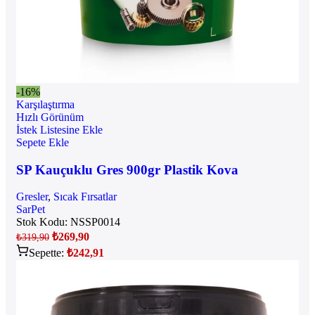
-16%
Karşılaştırma
Hızlı Görünüm
İstek Listesine Ekle
Sepete Ekle
SP Kauçuklu Gres 900gr Plastik Kova
Gresler
,
Sıcak Fırsatlar
SarPet
Stok Kodu:
NSSP0014
₺
269,90
₺
319,90
Sepette:
₺
242,91