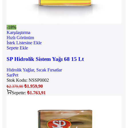
-18%
Karşılaştırma
Hızlı Görünüm
İstek Listesine Ekle
Sepete Ekle
SP Hidrolik Sistem Yağı 68 15 Lt
Hidrolik Yağlar
,
Sıcak Fırsatlar
SarPet
Stok Kodu:
NSSP0002
₺
1.959,90
₺
2.379,90
Sepette:
₺
1.763,91