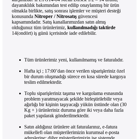
dayanıklılık bakımından test edilip onaylanmış bir ürün
olmakla birlikte, satış sonrası işlemler ve müşteri desteği
konusunda
Nitroper / Nitrosatış
güvencesi
kapsamındadır. Satış kanallarımızdan satın almış
olduğunuz tüm ürünlerimiz,
kullanılmadığı taktirde
14(ondört) iş günü içerisinde iade edilebilir.
Tüm ürünlerimiz yeni, kullanılmamış ve faturalıdır.
Hafta içi ; 17:00’dan önce verilen siparişleriniz özel
bir durum oluşmadığı sürece en kısa sürede kargoya
teslim edilmektedir.
Toplu siparişleriniz taşıma ve kargolama esnasında
problem yaratmayacak şekilde birleştirilebilir veya
ağırlığı bir kişinin taşıyacağı yükün üstünde olan (30
Kg + ) ürünleriniz duruma göre iki veya daha fazla
paket yapılarak gönderilmektedir.
Satın aldığınız ürünlere ait faturalarınız, e-fatura
mükellefi olan müşterilerimizin kurumsal e-posta
adreslerine; diğer müşterilerimizin ise sistemde