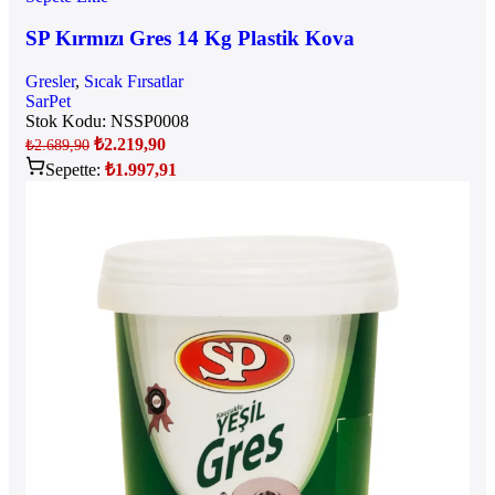
SP Kırmızı Gres 14 Kg Plastik Kova
Gresler
,
Sıcak Fırsatlar
SarPet
Stok Kodu:
NSSP0008
₺
2.219,90
₺
2.689,90
Sepette:
₺
1.997,91