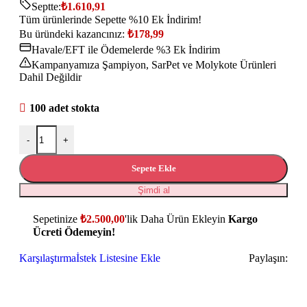
Septte:
₺
1.610,91
Tüm ürünlerinde Sepette %10 Ek İndirim!
Bu üründeki kazancınız:
₺
178,99
Havale/EFT ile Ödemelerde %3 Ek İndirim
Kampanyamıza Şampiyon, SarPet ve Molykote Ürünleri
Dahil Değildir
100 adet stokta
-
+
Sepete Ekle
Şimdi al
Sepetinize
₺
2.500,00
'lik Daha Ürün Ekleyin
Kargo
Ücreti Ödemeyin!
Karşılaştırma
İstek Listesine Ekle
Paylaşın: