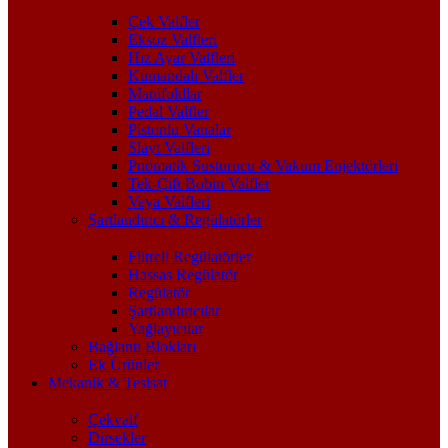
Çek Valfler
Eksoz Valfleri
Hız Ayar Valfleri
Kumandalı Valfler
Manifoldlar
Pedal Valfler
Pistonlu Vanalar
Slayt Valfleri
Pnömatik Susturucu & Vakum Enjektörleri
Tek-Çift Bobin Valfler
Veya Valfleri
Şartlandırıcı & Regülatörler
Filtreli Regülatörler
Hassas Regülatör
Regülatör
Şartlandırıcılar
Yağlayıcılar
Bağlantı Blokları
Ek Ürünler
Mekanik & Tesisat
Çekvalf
Dirsekler