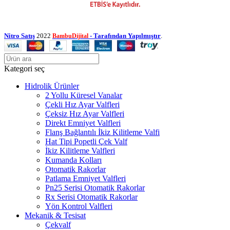
Nitro Satış
2022
- Tarafından Yapılmıştır
.
BambuDijital
Kategori seç
Hidrolik Ürünler
2 Yollu Küresel Vanalar
Çekli Hız Ayar Valfleri
Çeksiz Hız Ayar Valfleri
Direkt Emniyet Valfleri
Flanş Bağlantılı İkiz Kilitleme Valfi
Hat Tipi Popetli Çek Valf
İkiz Kilitleme Valfleri
Kumanda Kolları
Otomatik Rakorlar
Patlama Emniyet Valfleri
Pn25 Serisi Otomatik Rakorlar
Rx Serisi Otomatik Rakorlar
Yön Kontrol Valfleri
Mekanik & Tesisat
Çekvalf