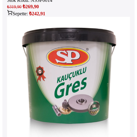
Stok Kodu:
NSSP0014
₺
269,90
₺
319,90
Sepette:
₺
242,91