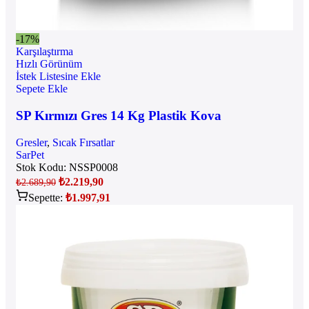
-17%
Karşılaştırma
Hızlı Görünüm
İstek Listesine Ekle
Sepete Ekle
SP Kırmızı Gres 14 Kg Plastik Kova
Gresler
,
Sıcak Fırsatlar
SarPet
Stok Kodu:
NSSP0008
₺
2.219,90
₺
2.689,90
Sepette:
₺
1.997,91