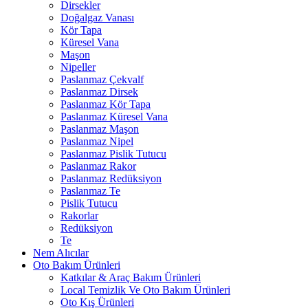
Dirsekler
Doğalgaz Vanası
Kör Tapa
Küresel Vana
Maşon
Nipeller
Paslanmaz Çekvalf
Paslanmaz Dirsek
Paslanmaz Kör Tapa
Paslanmaz Küresel Vana
Paslanmaz Maşon
Paslanmaz Nipel
Paslanmaz Pislik Tutucu
Paslanmaz Rakor
Paslanmaz Redüksiyon
Paslanmaz Te
Pislik Tutucu
Rakorlar
Redüksiyon
Te
Nem Alıcılar
Oto Bakım Ürünleri
Katkılar & Araç Bakım Ürünleri
Local Temizlik Ve Oto Bakım Ürünleri
Oto Kış Ürünleri