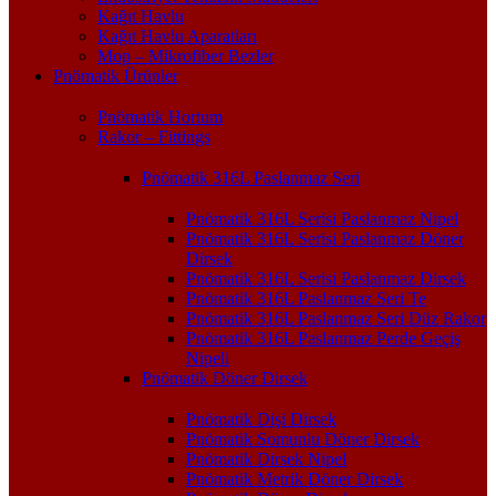
Kağıt Havlu
Kağıt Havlu Aparatları
Mop – Mikrofiber Bezler
Pnömatik Ürünler
Pnömatik Hortum
Rakor – Fittings
Pnömatik 316L Paslanmaz Seri
Pnömatik 316L Serisi Paslanmaz Nipel
Pnömatik 316L Serisi Paslanmaz Döner
Dirsek
Pnömatik 316L Serisi Paslanmaz Dirsek
Pnömatik 316L Paslanmaz Seri Te
Pnömatik 316L Paslanmaz Seri Düz Rakor
Pnömatik 316L Paslanmaz Perde Geçiş
Nipeli
Pnömatik Döner Dirsek
Pnömatik Dişi Dirsek
Pnömatik Somunlu Döner Dirsek
Pnömatik Dirsek Nipel
Pnömatik Metrik Döner Dirsek