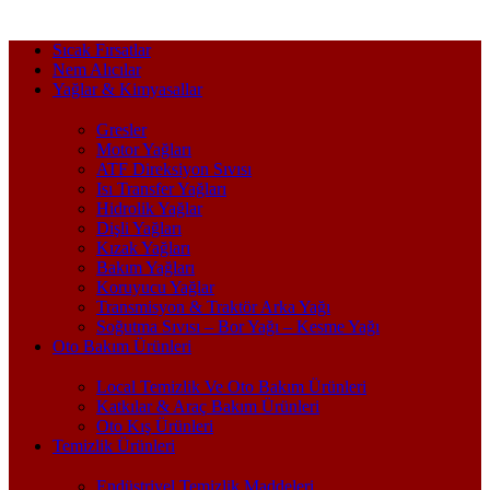
Sıcak Fırsatlar
Nem Alıcılar
Yağlar & Kimyasallar
Gresler
Motor Yağları
ATF Direksiyon Sıvısı
Isı Transfer Yağları
Hidrolik Yağlar
Dişli Yağları
Kızak Yağları
Bakım Yağları
Koruyucu Yağlar
Transmisyon & Traktör Arka Yağı
Soğutma Sıvısı – Bor Yağı – Kesme Yağı
Oto Bakım Ürünleri
Local Temizlik Ve Oto Bakım Ürünleri
Katkılar & Araç Bakım Ürünleri
Oto Kış Ürünleri
Temizlik Ürünleri
Endüstriyel Temizlik Maddeleri