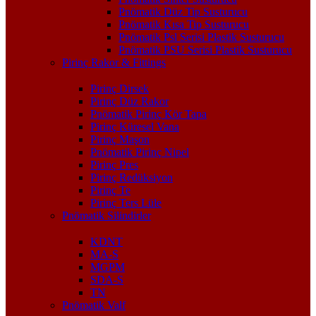
Pnömatik Düz Tip Susturucu
Pnömatik Kısa Tip Susturucu
Pnömatik Psl Serisi Plastik Susturucu
Pnömatik PSU Serisi Plastik Susturucu
Pirinç Rakor & Fittings
Pirinç Dirsek
Pirinç Düz Rakor
Pnömatik Pirinç Kör Tapa
Pirinç Küresel Vana
Pirinç Maşon
Pnömatik Pirinç Nipel
Pirinç Pres
Pirinç Redüksiyon
Pirinç Te
Pirinç Ters Lüle
Pnömatik Silindirler
KDNT
MA-S
MGPM
SDA-S
TN
Pnömatik Valf