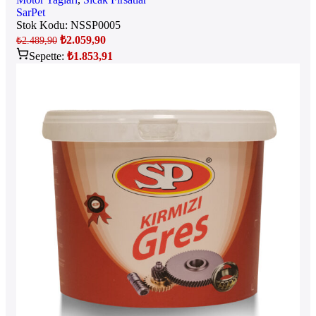
SarPet
Stok Kodu:
NSSP0005
₺
2.059,90
₺
2.489,90
Sepette:
₺
1.853,91