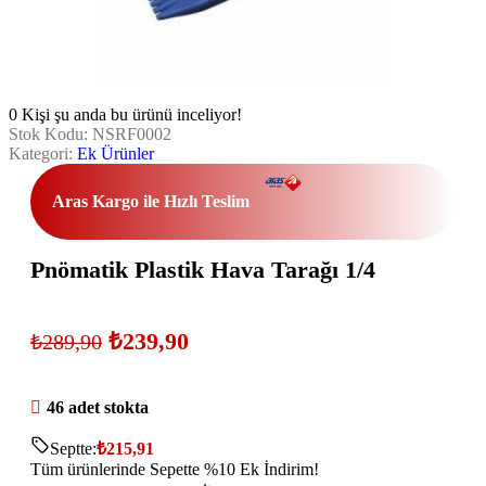
0
Kişi şu anda bu ürünü inceliyor!
Stok Kodu:
NSRF0002
Kategori:
Ek Ürünler
Aras Kargo ile Hızlı Teslim
Pnömatik Plastik Hava Tarağı 1/4
₺
239,90
₺
289,90
46 adet stokta
Septte:
₺
215,91
Tüm ürünlerinde Sepette %10 Ek İndirim!