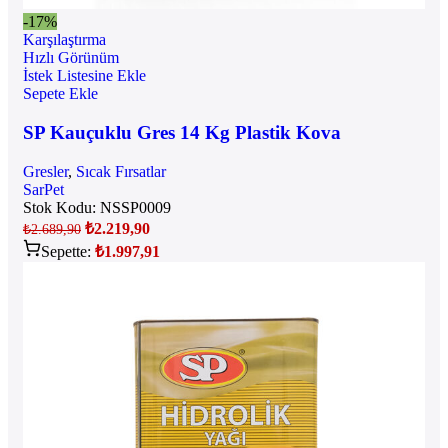
-17%
Karşılaştırma
Hızlı Görünüm
İstek Listesine Ekle
Sepete Ekle
SP Kauçuklu Gres 14 Kg Plastik Kova
Gresler
,
Sıcak Fırsatlar
SarPet
Stok Kodu:
NSSP0009
₺
2.219,90
₺
2.689,90
Sepette:
₺
1.997,91