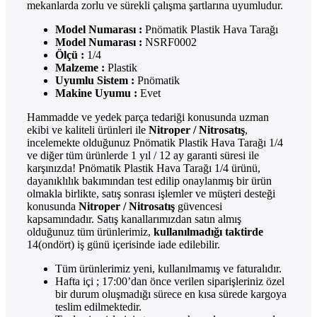
mekanlarda zorlu ve sürekli çalışma şartlarına uyumludur.
Model Numarası :
Pnömatik Plastik Hava Tarağı
Model Numarası :
NSRF0002
Ölçü :
1/4
Malzeme :
Plastik
Uyumlu Sistem :
Pnömatik
Makine Uyumu :
Evet
Hammadde ve yedek parça tedariği konusunda uzman
ekibi ve kaliteli ürünleri ile
Nitroper / Nitrosatış
,
incelemekte olduğunuz Pnömatik Plastik Hava Tarağı 1/4
ve diğer tüm ürünlerde 1 yıl / 12 ay garanti süresi ile
karşınızda! Pnömatik Plastik Hava Tarağı 1/4 ürünü,
dayanıklılık bakımından test edilip onaylanmış bir ürün
olmakla birlikte, satış sonrası işlemler ve müşteri desteği
konusunda
Nitroper / Nitrosatış
güvencesi
kapsamındadır. Satış kanallarımızdan satın almış
olduğunuz tüm ürünlerimiz,
kullanılmadığı taktirde
14(ondört) iş günü içerisinde iade edilebilir.
Tüm ürünlerimiz yeni, kullanılmamış ve faturalıdır.
Hafta içi ; 17:00’dan önce verilen siparişleriniz özel
bir durum oluşmadığı sürece en kısa sürede kargoya
teslim edilmektedir.