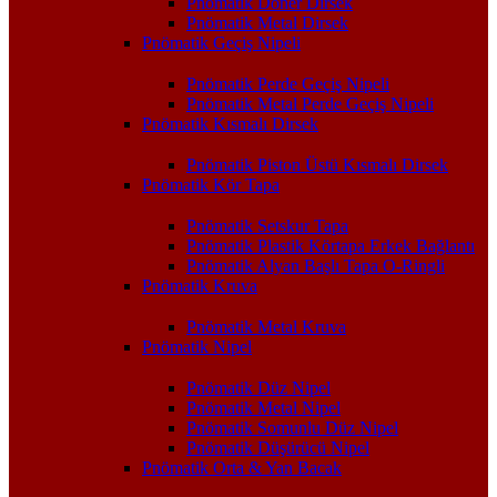
Pnömatik Döner Dirsek
Pnömatik Metal Dirsek
Pnömatik Geçiş Nipeli
Pnömatik Perde Geçiş Nipeli
Pnömatik Metal Perde Geçiş Nipeli
Pnömatik Kısmalı Dirsek
Pnömatik Piston Üstü Kısmalı Dirsek
Pnömatik Kör Tapa
Pnömatik Setskur Tapa
Pnömatik Plastik Körtapa Erkek Bağlantı
Pnömatik Alyan Başlı Tapa O-Ringli
Pnömatik Kruva
Pnömatik Metal Kruva
Pnömatik Nipel
Pnömatik Düz Nipel
Pnömatik Metal Nipel
Pnömatik Somunlu Düz Nipel
Pnömatik Düşürücü Nipel
Pnömatik Orta & Yan Bacak