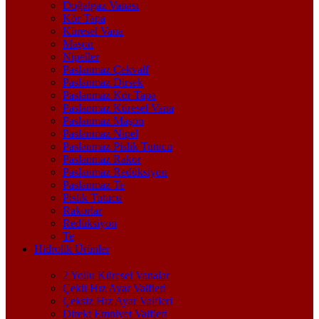
Doğalgaz Vanası
Kör Tapa
Küresel Vana
Maşon
Nipeller
Paslanmaz Çekvalf
Paslanmaz Dirsek
Paslanmaz Kör Tapa
Paslanmaz Küresel Vana
Paslanmaz Maşon
Paslanmaz Nipel
Paslanmaz Pislik Tutucu
Paslanmaz Rakor
Paslanmaz Redüksiyon
Paslanmaz Te
Pislik Tutucu
Rakorlar
Redüksiyon
Te
Hidrolik Ürünler
2 Yollu Küresel Vanalar
Çekli Hız Ayar Valfleri
Çeksiz Hız Ayar Valfleri
Direkt Emniyet Valfleri