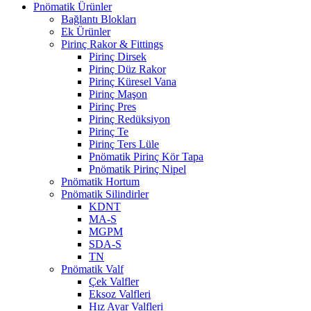
Pnömatik Ürünler
Bağlantı Blokları
Ek Ürünler
Pirinç Rakor & Fittings
Pirinç Dirsek
Pirinç Düz Rakor
Pirinç Küresel Vana
Pirinç Maşon
Pirinç Pres
Pirinç Redüksiyon
Pirinç Te
Pirinç Ters Lüle
Pnömatik Pirinç Kör Tapa
Pnömatik Pirinç Nipel
Pnömatik Hortum
Pnömatik Silindirler
KDNT
MA-S
MGPM
SDA-S
TN
Pnömatik Valf
Çek Valfler
Eksoz Valfleri
Hız Ayar Valfleri