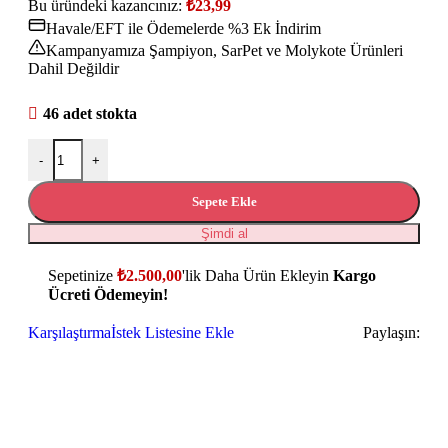
Bu üründeki kazancınız:
₺
23,99
Havale/EFT ile Ödemelerde %3 Ek İndirim
Kampanyamıza Şampiyon, SarPet ve Molykote Ürünleri
Dahil Değildir
46 adet stokta
-
+
Sepete Ekle
Şimdi al
Sepetinize
₺
2.500,00
'lik Daha Ürün Ekleyin
Kargo
Ücreti Ödemeyin!
Karşılaştırma
İstek Listesine Ekle
Paylaşın: