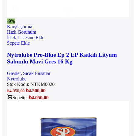
-9%
Karşılaştırma
Hızlı Görünüm
İstek Listesine Ekle
Sepete Ekle
Nytrolube Pro-Blue Ep 2 EP Katkılı Lityum
Sabunlu Mavi Gres 16 Kg
Gresler
,
Sıcak Fırsatlar
Nytrolube
Stok Kodu:
NTKM0020
₺
4.500,00
₺
4.950,00
Sepette:
₺
4.050,00