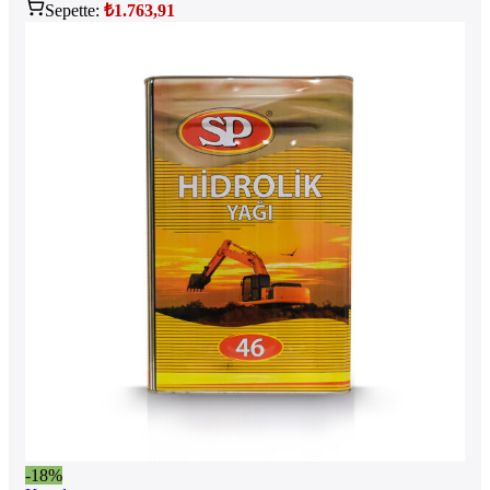
Sepette:
₺
1.763,91
-18%