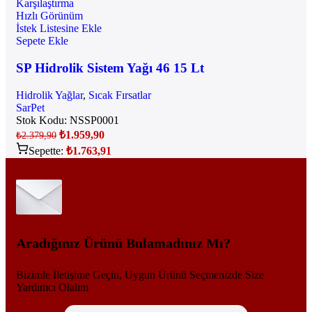
Karşılaştırma
Hızlı Görünüm
İstek Listesine Ekle
Sepete Ekle
SP Hidrolik Sistem Yağı 46 15 Lt
Hidrolik Yağlar
,
Sıcak Fırsatlar
SarPet
Stok Kodu:
NSSP0001
₺
1.959,90
₺
2.379,90
Sepette:
₺
1.763,91
Aradığınız Ürünü Bulamadınız Mı?
Bizimle İletişime Geçin, Uygun Ürünü Seçmenizde Size
Yardımcı Olalım