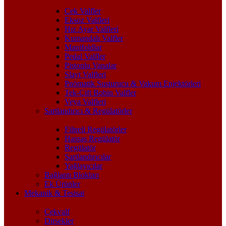
Çek Valfler
Eksoz Valfleri
Hız Ayar Valfleri
Kumandalı Valfler
Manifoldlar
Pedal Valfler
Pistonlu Vanalar
Slayt Valfleri
Pnömatik Susturucu & Vakum Enjektörleri
Tek-Çift Bobin Valfler
Veya Valfleri
Şartlandırıcı & Regülatörler
Filtreli Regülatörler
Hassas Regülatör
Regülatör
Şartlandırıcılar
Yağlayıcılar
Bağlantı Blokları
Ek Ürünler
Mekanik & Tesisat
Çekvalf
Dirsekler