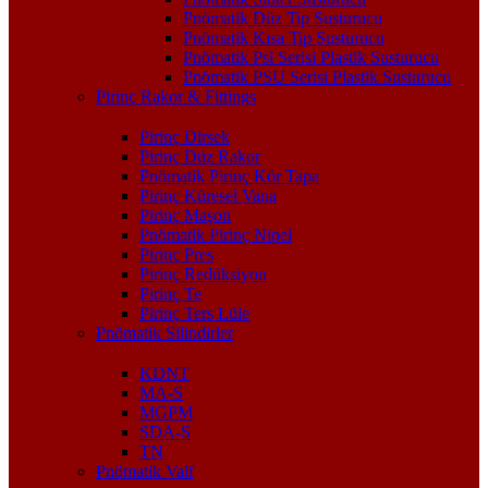
Pnömatik Düz Tip Susturucu
Pnömatik Kısa Tip Susturucu
Pnömatik Psl Serisi Plastik Susturucu
Pnömatik PSU Serisi Plastik Susturucu
Pirinç Rakor & Fittings
Pirinç Dirsek
Pirinç Düz Rakor
Pnömatik Pirinç Kör Tapa
Pirinç Küresel Vana
Pirinç Maşon
Pnömatik Pirinç Nipel
Pirinç Pres
Pirinç Redüksiyon
Pirinç Te
Pirinç Ters Lüle
Pnömatik Silindirler
KDNT
MA-S
MGPM
SDA-S
TN
Pnömatik Valf