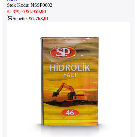
Stok Kodu:
NSSP0002
₺
1.959,90
₺
2.379,90
Sepette:
₺
1.763,91