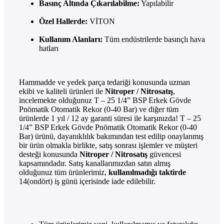
Basınç Altında Çıkarılabilme:
Yapılabilir
Özel Hallerde:
VİTON
Kullanım Alanları:
Tüm endüstrilerde basınçlı hava
hatları
Hammadde ve yedek parça tedariği konusunda uzman
ekibi ve kaliteli ürünleri ile
Nitroper / Nitrosatış
,
incelemekte olduğunuz T – 25 1/4” BSP Erkek Gövde
Pnömatik Otomatik Rekor (0-40 Bar) ve diğer tüm
ürünlerde 1 yıl / 12 ay garanti süresi ile karşınızda! T – 25
1/4” BSP Erkek Gövde Pnömatik Otomatik Rekor (0-40
Bar) ürünü, dayanıklılık bakımından test edilip onaylanmış
bir ürün olmakla birlikte, satış sonrası işlemler ve müşteri
desteği konusunda
Nitroper / Nitrosatış
güvencesi
kapsamındadır. Satış kanallarımızdan satın almış
olduğunuz tüm ürünlerimiz,
kullanılmadığı taktirde
14(ondört) iş günü içerisinde iade edilebilir.