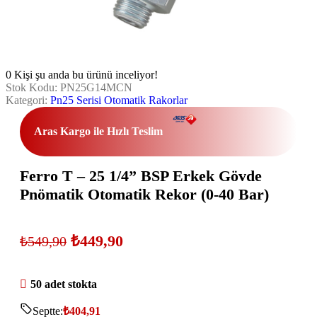
0
Kişi şu anda bu ürünü inceliyor!
Stok Kodu:
PN25G14MCN
Kategori:
Pn25 Serisi Otomatik Rakorlar
Aras Kargo ile Hızlı Teslim
Ferro T – 25 1/4” BSP Erkek Gövde
Pnömatik Otomatik Rekor (0-40 Bar)
₺
449,90
₺
549,90
50 adet stokta
Septte:
₺
404,91