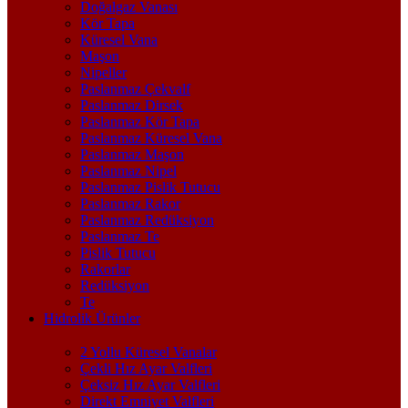
Doğalgaz Vanası
Kör Tapa
Küresel Vana
Maşon
Nipeller
Paslanmaz Çekvalf
Paslanmaz Dirsek
Paslanmaz Kör Tapa
Paslanmaz Küresel Vana
Paslanmaz Maşon
Paslanmaz Nipel
Paslanmaz Pislik Tutucu
Paslanmaz Rakor
Paslanmaz Redüksiyon
Paslanmaz Te
Pislik Tutucu
Rakorlar
Redüksiyon
Te
Hidrolik Ürünler
2 Yollu Küresel Vanalar
Çekli Hız Ayar Valfleri
Çeksiz Hız Ayar Valfleri
Direkt Emniyet Valfleri