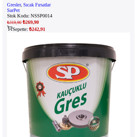
Gresler
,
Sıcak Fırsatlar
SarPet
Stok Kodu:
NSSP0014
₺
269,90
₺
319,90
Sepette:
₺
242,91