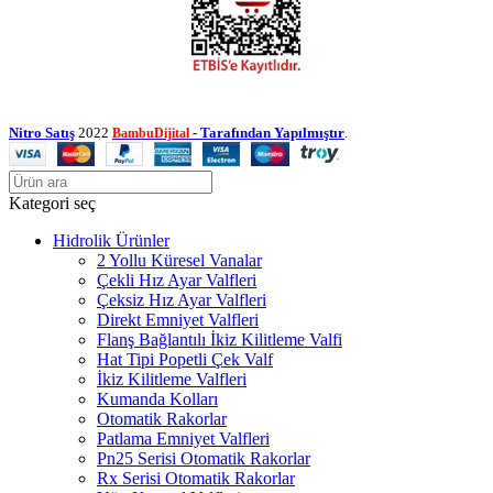
Nitro Satış
2022
- Tarafından Yapılmıştır
.
BambuDijital
Kategori seç
Hidrolik Ürünler
2 Yollu Küresel Vanalar
Çekli Hız Ayar Valfleri
Çeksiz Hız Ayar Valfleri
Direkt Emniyet Valfleri
Flanş Bağlantılı İkiz Kilitleme Valfi
Hat Tipi Popetli Çek Valf
İkiz Kilitleme Valfleri
Kumanda Kolları
Otomatik Rakorlar
Patlama Emniyet Valfleri
Pn25 Serisi Otomatik Rakorlar
Rx Serisi Otomatik Rakorlar