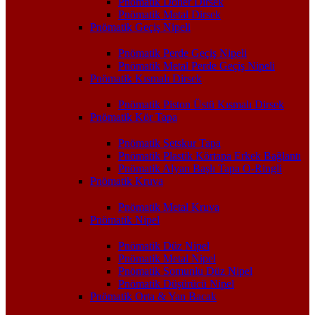
Pnömatik Döner Dirsek
Pnömatik Metal Dirsek
Pnömatik Geçiş Nipeli
Pnömatik Perde Geçiş Nipeli
Pnömatik Metal Perde Geçiş Nipeli
Pnömatik Kısmalı Dirsek
Pnömatik Piston Üstü Kısmalı Dirsek
Pnömatik Kör Tapa
Pnömatik Setskur Tapa
Pnömatik Plastik Körtapa Erkek Bağlantı
Pnömatik Alyan Başlı Tapa O-Ringli
Pnömatik Kruva
Pnömatik Metal Kruva
Pnömatik Nipel
Pnömatik Düz Nipel
Pnömatik Metal Nipel
Pnömatik Somunlu Düz Nipel
Pnömatik Düşürücü Nipel
Pnömatik Orta & Yan Bacak