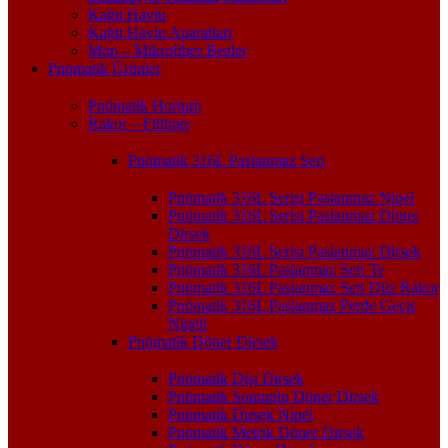
Kağıt Havlu
Kağıt Havlu Aparatları
Mop – Mikrofiber Bezler
Pnömatik Ürünler
Pnömatik Hortum
Rakor – Fittings
Pnömatik 316L Paslanmaz Seri
Pnömatik 316L Serisi Paslanmaz Nipel
Pnömatik 316L Serisi Paslanmaz Döner
Dirsek
Pnömatik 316L Serisi Paslanmaz Dirsek
Pnömatik 316L Paslanmaz Seri Te
Pnömatik 316L Paslanmaz Seri Düz Rakor
Pnömatik 316L Paslanmaz Perde Geçiş
Nipeli
Pnömatik Döner Dirsek
Pnömatik Dişi Dirsek
Pnömatik Somunlu Döner Dirsek
Pnömatik Dirsek Nipel
Pnömatik Metrik Döner Dirsek