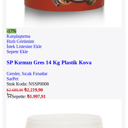
-17%
Karşılaştırma
Hızlı Görünüm
İstek Listesine Ekle
Sepete Ekle
SP Kırmızı Gres 14 Kg Plastik Kova
Gresler
,
Sıcak Fırsatlar
SarPet
Stok Kodu:
NSSP0008
₺
2.219,90
₺
2.689,90
Sepette:
₺
1.997,91