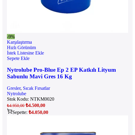
-9%
Karşılaştırma
Hızlı Görünüm
İstek Listesine Ekle
Sepete Ekle
Nytrolube Pro-Blue Ep 2 EP Katkılı Lityum
Sabunlu Mavi Gres 16 Kg
Gresler
,
Sıcak Fırsatlar
Nytrolube
Stok Kodu:
NTKM0020
₺
4.500,00
₺
4.950,00
Sepette:
₺
4.050,00