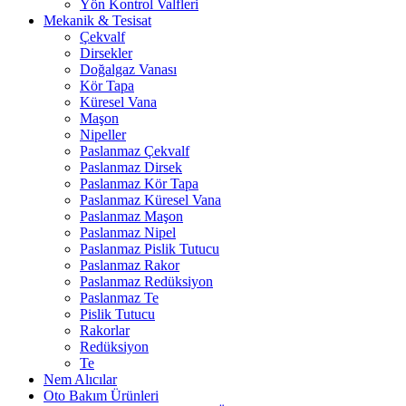
Yön Kontrol Valfleri
Mekanik & Tesisat
Çekvalf
Dirsekler
Doğalgaz Vanası
Kör Tapa
Küresel Vana
Maşon
Nipeller
Paslanmaz Çekvalf
Paslanmaz Dirsek
Paslanmaz Kör Tapa
Paslanmaz Küresel Vana
Paslanmaz Maşon
Paslanmaz Nipel
Paslanmaz Pislik Tutucu
Paslanmaz Rakor
Paslanmaz Redüksiyon
Paslanmaz Te
Pislik Tutucu
Rakorlar
Redüksiyon
Te
Nem Alıcılar
Oto Bakım Ürünleri