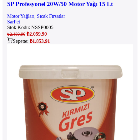
SP Profesyonel 20W/50 Motor Yağı 15 Lt
Motor Yağları
,
Sıcak Fırsatlar
SarPet
Stok Kodu:
NSSP0005
₺
2.059,90
₺
2.489,90
Sepette:
₺
1.853,91