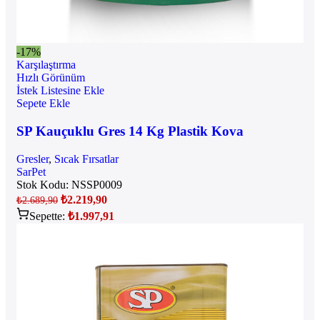
-17%
Karşılaştırma
Hızlı Görünüm
İstek Listesine Ekle
Sepete Ekle
SP Kauçuklu Gres 14 Kg Plastik Kova
Gresler
,
Sıcak Fırsatlar
SarPet
Stok Kodu:
NSSP0009
₺
2.219,90
₺
2.689,90
Sepette:
₺
1.997,91