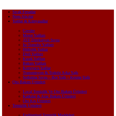
Sıcak Fırsatlar
Nem Alıcılar
Yağlar & Kimyasallar
Gresler
Motor Yağları
ATF Direksiyon Sıvısı
Isı Transfer Yağları
Hidrolik Yağlar
Dişli Yağları
Kızak Yağları
Bakım Yağları
Koruyucu Yağlar
Transmisyon & Traktör Arka Yağı
Soğutma Sıvısı – Bor Yağı – Kesme Yağı
Oto Bakım Ürünleri
Local Temizlik Ve Oto Bakım Ürünleri
Katkılar & Araç Bakım Ürünleri
Oto Kış Ürünleri
Temizlik Ürünleri
Endüstriyel Temizlik Maddeleri