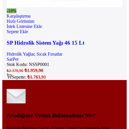
-18%
Karşılaştırma
Hızlı Görünüm
İstek Listesine Ekle
Sepete Ekle
SP Hidrolik Sistem Yağı 46 15 Lt
Hidrolik Yağlar
,
Sıcak Fırsatlar
SarPet
Stok Kodu:
NSSP0001
₺
1.959,90
₺
2.379,90
Sepette:
₺
1.763,91
Aradığınız Ürünü Bulamadınız Mı?
Bizimle İletişime Geçin, Uygun Ürünü Seçmenizde Size