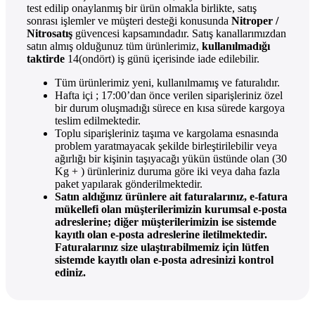
test edilip onaylanmış bir ürün olmakla birlikte, satış
sonrası işlemler ve müşteri desteği konusunda
Nitroper /
Nitrosatış
güvencesi kapsamındadır. Satış kanallarımızdan
satın almış olduğunuz tüm ürünlerimiz,
kullanılmadığı
taktirde
14(ondört) iş günü içerisinde iade edilebilir.
Tüm ürünlerimiz yeni, kullanılmamış ve faturalıdır.
Hafta içi ; 17:00’dan önce verilen siparişleriniz özel
bir durum oluşmadığı sürece en kısa sürede kargoya
teslim edilmektedir.
Toplu siparişleriniz taşıma ve kargolama esnasında
problem yaratmayacak şekilde birleştirilebilir veya
ağırlığı bir kişinin taşıyacağı yükün üstünde olan (30
Kg + ) ürünleriniz duruma göre iki veya daha fazla
paket yapılarak gönderilmektedir.
Satın aldığınız ürünlere ait faturalarınız, e-fatura
mükellefi olan müşterilerimizin kurumsal e-posta
adreslerine; diğer müşterilerimizin ise sistemde
kayıtlı olan e-posta adreslerine iletilmektedir.
Faturalarınız size ulaştırabilmemiz için lütfen
sistemde kayıtlı olan e-posta adresinizi kontrol
ediniz.