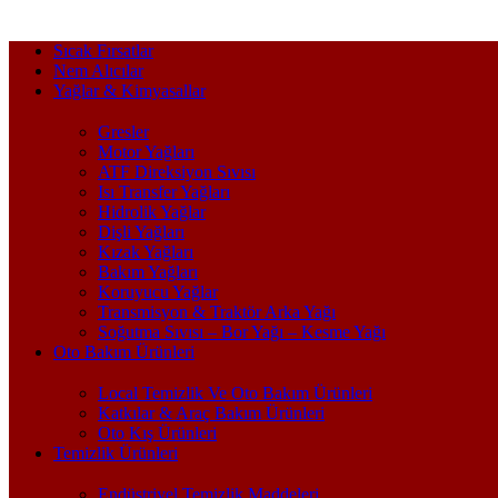
Sıcak Fırsatlar
Nem Alıcılar
Yağlar & Kimyasallar
Gresler
Motor Yağları
ATF Direksiyon Sıvısı
Isı Transfer Yağları
Hidrolik Yağlar
Dişli Yağları
Kızak Yağları
Bakım Yağları
Koruyucu Yağlar
Transmisyon & Traktör Arka Yağı
Soğutma Sıvısı – Bor Yağı – Kesme Yağı
Oto Bakım Ürünleri
Local Temizlik Ve Oto Bakım Ürünleri
Katkılar & Araç Bakım Ürünleri
Oto Kış Ürünleri
Temizlik Ürünleri
Endüstriyel Temizlik Maddeleri