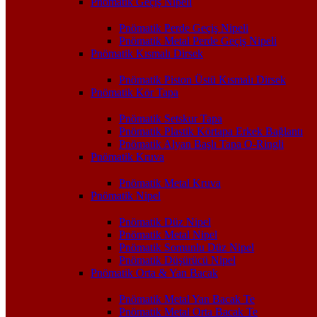
Pnömatik Geçiş Nipeli
Pnömatik Perde Geçiş Nipeli
Pnömatik Metal Perde Geçiş Nipeli
Pnömatik Kısmalı Dirsek
Pnömatik Piston Üstü Kısmalı Dirsek
Pnömatik Kör Tapa
Pnömatik Setskur Tapa
Pnömatik Plastik Körtapa Erkek Bağlantı
Pnömatik Alyan Başlı Tapa O-Ringli
Pnömatik Kruva
Pnömatik Metal Kruva
Pnömatik Nipel
Pnömatik Düz Nipel
Pnömatik Metal Nipel
Pnömatik Somunlu Düz Nipel
Pnömatik Düşürücü Nipel
Pnömatik Orta & Yan Bacak
Pnömatik Metal Yan Bacak Te
Pnömatik Metal Orta Bacak Te