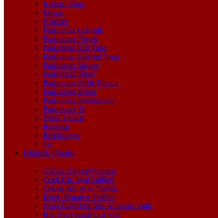
Küresel Vana
Maşon
Nipeller
Paslanmaz Çekvalf
Paslanmaz Dirsek
Paslanmaz Kör Tapa
Paslanmaz Küresel Vana
Paslanmaz Maşon
Paslanmaz Nipel
Paslanmaz Pislik Tutucu
Paslanmaz Rakor
Paslanmaz Redüksiyon
Paslanmaz Te
Pislik Tutucu
Rakorlar
Redüksiyon
Te
Hidrolik Ürünler
2 Yollu Küresel Vanalar
Çekli Hız Ayar Valfleri
Çeksiz Hız Ayar Valfleri
Direkt Emniyet Valfleri
Flanş Bağlantılı İkiz Kilitleme Valfi
Hat Tipi Popetli Çek Valf