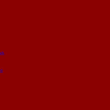
sek
li