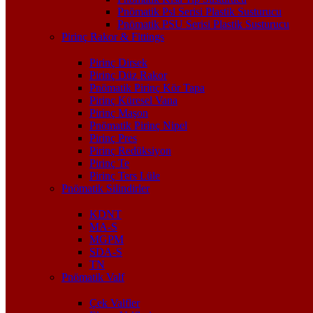
Pnömatik Psl Serisi Plastik Susturucu
Pnömatik PSU Serisi Plastik Susturucu
Pirinç Rakor & Fittings
Pirinç Dirsek
Pirinç Düz Rakor
Pnömatik Pirinç Kör Tapa
Pirinç Küresel Vana
Pirinç Maşon
Pnömatik Pirinç Nipel
Pirinç Pres
Pirinç Redüksiyon
Pirinç Te
Pirinç Ters Lüle
Pnömatik Silindirler
KDNT
MA-S
MGPM
SDA-S
TN
Pnömatik Valf
Çek Valfler