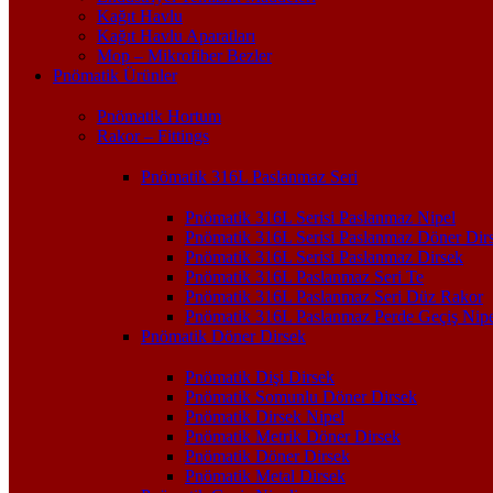
Kağıt Havlu
Kağıt Havlu Aparatları
Mop – Mikrofiber Bezler
Pnömatik Ürünler
Pnömatik Hortum
Rakor – Fittings
Pnömatik 316L Paslanmaz Seri
Pnömatik 316L Serisi Paslanmaz Nipel
Pnömatik 316L Serisi Paslanmaz Döner Dir
Pnömatik 316L Serisi Paslanmaz Dirsek
Pnömatik 316L Paslanmaz Seri Te
Pnömatik 316L Paslanmaz Seri Düz Rakor
Pnömatik 316L Paslanmaz Perde Geçiş Nipe
Pnömatik Döner Dirsek
Pnömatik Dişi Dirsek
Pnömatik Somunlu Döner Dirsek
Pnömatik Dirsek Nipel
Pnömatik Metrik Döner Dirsek
Pnömatik Döner Dirsek
Pnömatik Metal Dirsek