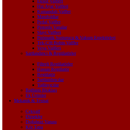
Eksoz Valfleri
Hız Ayar Valfleri
Kumandalı Valfler
Manifoldlar
Pedal Valfler
Pistonlu Vanalar
Slayt Valfleri
Pnömatik Susturucu & Vakum Enjektörleri
Tek-Çift Bobin Valfler
Veya Valfleri
Şartlandırıcı & Regülatörler
Filtreli Regülatörler
Hassas Regülatör
Regülatör
Şartlandırıcılar
Yağlayıcılar
Bağlantı Blokları
Ek Ürünler
Mekanik & Tesisat
Çekvalf
Dirsekler
Doğalgaz Vanası
Kör Tapa